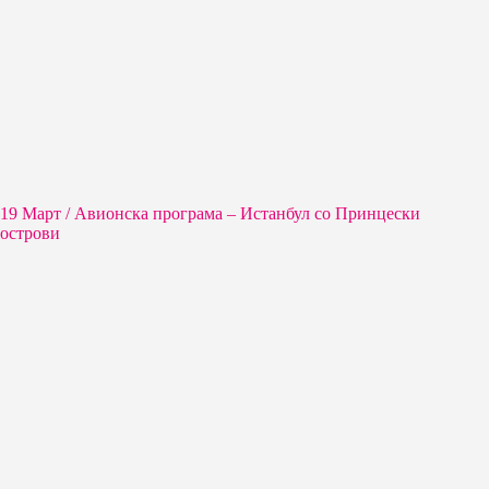
19 Март / Aвионска програма – Истанбул со Принцески
острови