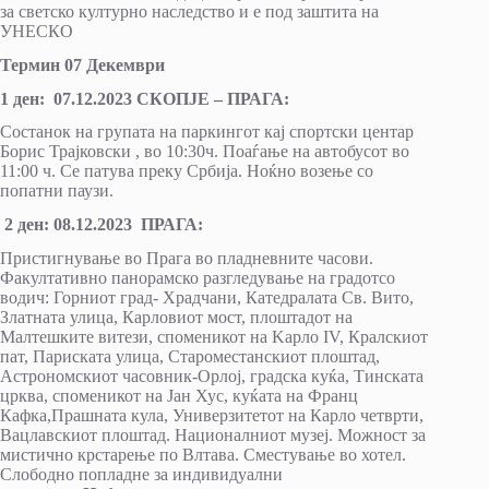
за светско културно наследство и е под заштита на
УНЕСКО
Термин 07 Декември
1 ден: 07.12.202
3
СКОПЈЕ – ПРАГА:
Состанок на групата на паркингот кај спортски центар
Борис Трајковски , во 10:30ч. Поаѓање на автобусот во
11:00 ч. Се патува преку Србија. Ноќно возење со
попатни паузи.
2 ден: 08.12.202
3
ПРАГА:
Пристигнување во Прага во пладневните часови.
Факултативно панорамско разгледување на градотсо
водич: Горниот град- Храдчани, Катедралата Св. Вито,
Златната улица, Карловиот мост, плоштадот на
Малтешките витези, споменикот на Kaрло IV, Кралскиот
пат, Париската улица, Староместанскиот плоштад,
Астрономскиот часовник-Орлој, градска куќа, Тинската
црква, споменикот на Јан Хус, куќата на Франц
Кафка,Прашната кула, Универзитетот на Кaрло четврти,
Вацлавскиот плоштад. Националниот музеј. Можност за
мистично крстарење по Влтава. Сместување во хотел.
Слободно попладне за индивидуални