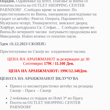
Појадок.
Одјавување од хотел. Поаѓање за Виена со
попатна посета на OUTLET SHOPPING CENTER
PARNDORF . Слободно време за шопинг. По
пристигнувањето во Виена, панорамско разгледување на
градот со автобус: Рингот, Oперата, Парламентот,
Музејската четврт, Универзитетот, зимскиот дворец
Хофбург, катедралата Св. Стефан… Слободно време во
Виена.Во вечерните часови патувањето продолжува кон
Македонија. Ноќно возење со попатни паузи.
5ден :11.12.2023 СКОПЈЕ:
Пристигнување во Скопје во пладневните часови.
ЦЕНА НА АРАНЖМАНОТ за резервации до 30
Септември
: 179€ / 11.100 Ден.
ЦЕНА НА АРАНЖМАНОТ: 199€/12.340Ден.
ЦЕНАТА НА АРАНЖМАНОТ ВКЛУЧУВА
Превоз со високотуристички автобус на релација
Скопје – Прага – Скопје
2 ноќевања со појадок во Hotel 3* во Прага
Посета на OUTLET SHOPPING CENTER
PARNDORF