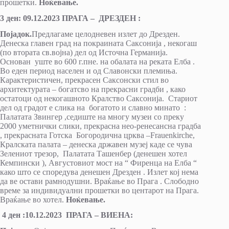
прошетки.
Ноќевање.
3 ден: 09.12.202
3
ПРАГА – ДРЕЗДЕН :
Појадок.
Предлагаме целодневен излет до Дрезден.
Денеска главен град на покраината Саксонија , некогаш
(по втората св.војна) дел од Источна Германија.
Основан уште во 600 г.пне. на обалата на реката Елба .
Во еден период населен и од Славонски племиња.
Карактеристичен, прекрасен Саксонски стил во
архитектурата – богатсво на прекрасни градби , како
остатоци од некогашното Кралство Саксонија. Стариот
дел од градот е слика на богатото и славно минато :
Палатата Звингер ,седиште на многу музеи со преку
2000 уметнички слики, прекрасна нео-ренесансна градба
, прекрасната Готска Богородична црква –Frauenkirche,
Кралската палата – денеска државен музеј каде се чува
Зелениот трезор, Палатата Ташенбер (денешен хотел
Кемпински ), Августовиот мост на “ Фиренца на Елба “
како што се споредува денешен Дрезден . Излет кој нема
да ве остави рамнодушни. Враќање во Прага . Слободно
време за индивидуални прошетки во центарот на Прага.
Враќање во хотел.
Ноќевање.
4 ден :10.12.2023 ПРАГА – ВИЕНА: