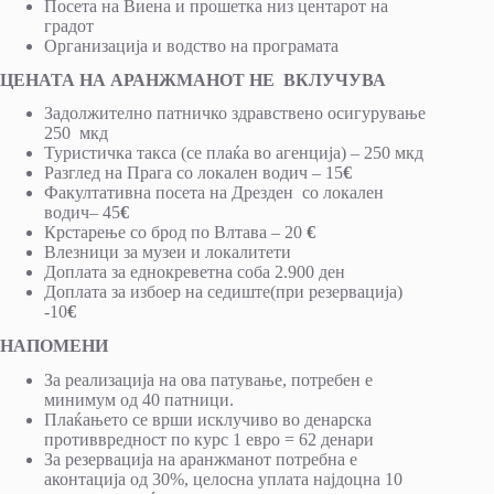
Посета на Виена и прошетка низ центарот на
градот
Организација и водство на програмата
ЦЕНАТА НА АРАНЖМАНОТ НЕ ВКЛУЧУВА
Задолжително патничко здравствено осигурување
250 мкд
Туристичка такса (се плаќа во агенција) – 250 мкд
Разглед на Прага со локален водич – 15
€
Факултативна посета на Дрезден со локален
водич– 45
€
Крстарење со брод по Влтава – 20
€
Влезници за музеи и локалитети
Доплата за еднокреветна соба 2.900 ден
Доплата за избоер на седиште(при резервација)
-10
€
НАПОМЕНИ
За реализација на ова патување, потребен е
минимум од 40 патници.
Плаќањето се врши исклучиво во денарска
противвредност по курс 1 евро = 62 денари
За резервација на аранжманот потребна е
аконтација од 30%, целосна уплата најдоцна 10