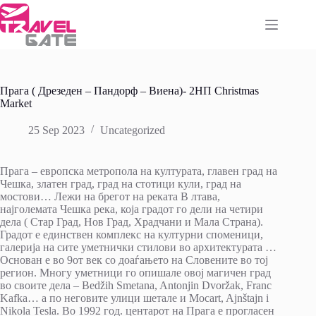
Skip
to
content
Прага ( Дрезеден – Пандорф – Виена)- 2НП Christmas
Market
25 Sep 2023
Uncategorized
Прага – европска метропола на културата, главен град на
Чешка, златен град, град на стотици кули, град на
мостови… Лежи на брегот на реката В лтава,
најголемата Чешка река, која градот го дели на четири
дела ( Стар Град, Нов Град, Храдчани и Мала Страна).
Градот е единствен комплекс на културни споменици,
галерија на сите уметнички стилови во архитектурата …
Основан е во 9от век со доаѓањето на Словените во тој
регион. Многу уметници го опишале овој магичен град
во своите дела – Bedžih Smetana, Antonjin Dvoržak, Franc
Kafka… а по неговите улици шетале и Mocart, Ajnštajn i
Nikola Tesla. Во 1992 год. центарот на Прага е прогласен