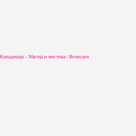
Кападокија – Магија и мистика / Велигден