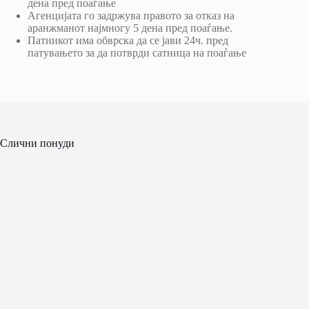
дена пред поаѓање
Агенцијата го задржува правото за отказ на
аранжманот најмногу 5 дена пред поаѓање.
Патникот има обврска да се јави 24ч. пред
патувањето за да потврди сатница на поаѓање
Слични понуди