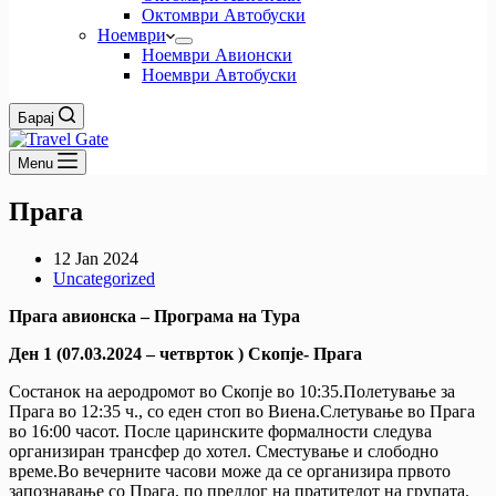
Октомври Автобуски
Ноември
Ноември Авионски
Ноември Автобуски
Барај
Menu
Прага
12 Jan 2024
Uncategorized
Прага авионска – Програма на Тура
Ден 1 (07.03.2024 – четврток ) Скопје- Прага
Состанок на аеродромот во Скопје во 10:35.Полетување за
Прага во 12:35 ч., со еден стоп во Виена.Слетување во Прага
во 16:00 часот. После царинските формалности следува
организиран трансфер до хотел. Сместување и слободно
време.Во вечерните часови може да се организира првото
запознавање со Прага, по предлог на пратителот на групата.