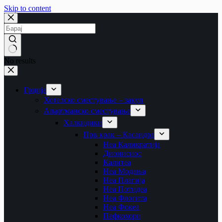
Skip to content
No results
Грција
Хотелско сместување – закуп
Апартманско сместување
Халкидики
Прв крак – Касандра
Неа Каликратија
Дионисиос
Калитеа
Неа Модања
Неа Плагија
Неа Потидеа
Неа Флогита
Неа Фокеа
Пефкохори