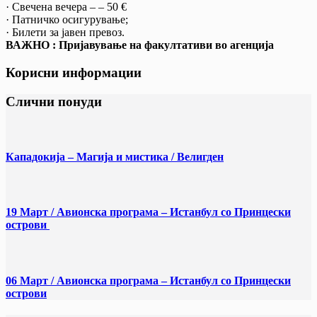
· Свечена вечера – – 50 €
· Патничко осигурување;
· Билети за јавен превоз.
ВАЖНО : Пријавување на факултативи во агенција
Корисни информации
Слични понуди
Кападокија – Магија и мистика / Велигден
19 Март / Aвионска програма – Истанбул со Принцески
острови
06 Март / Aвионска програма – Истанбул со Принцески
острови