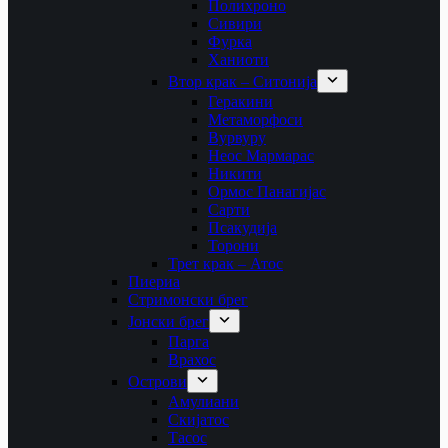
Полихроно
Сивири
Фурка
Ханиоти
Втор крак – Ситонија
Геракини
Метаморфоси
Вурвуру
Неос Мармарас
Никити
Ормос Панагијас
Сарти
Псакудија
Торони
Трет крак – Атос
Пиериа
Стримонски брег
Јонски брег
Парга
Врахос
Острови
Амулиани
Скијатос
Тасос