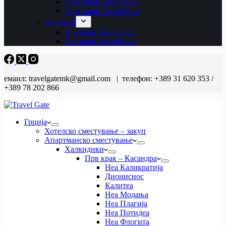
Октомври Авионски
Октомври Автобуски
Ноември
Ноември Авионски
Ноември Автобуски
емаил: travelgatemk@gmail.com | телефон: +389 31 620 353 /
+389 78 202 866
Грција
Хотелско сместување – закуп
Апартманско сместување
Халкидики
Прв крак – Касандра
Неа Каликратија
Дионисиос
Калитеа
Неа Модања
Неа Плагија
Неа Потидеа
Неа Флогита