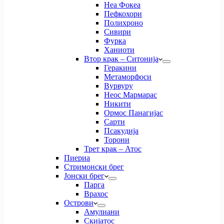
Неа Фокеа
Пефкохори
Полихроно
Сивири
Фурка
Ханиоти
Втор крак – Ситонија
Геракини
Метаморфоси
Вурвуру
Неос Мармарас
Никити
Ормос Панагијас
Сарти
Псакудија
Торони
Трет крак – Атос
Пиериа
Стримонски брег
Јонски брег
Парга
Врахос
Острови
Амулиани
Скијатос