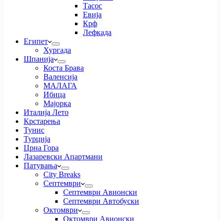
Тасос
Евија
Крф
Лефкада
Египет
Хургада
Шпанија
Коста Брава
Валенсија
МАЛАГА
Ибица
Мајорка
Италија Лето
Крстарења
Тунис
Турција
Црна Гора
Лазаревски Апартмани
Патувања
City Breaks
Септември
Септември Авионски
Септември Автобуски
Октомври
Октомври Авионски