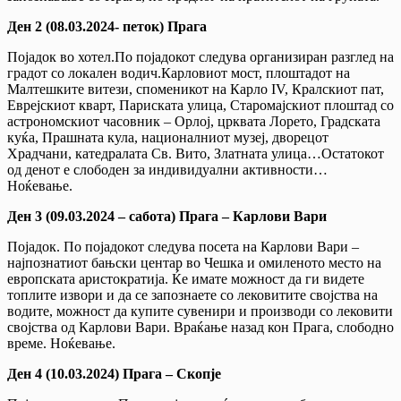
Ден 2 (08.03.2024- петок) Прага
Појадок во хотел.По појадокот следува организиран разглед на
градот со локален водич.Карловиот мост, плоштадот на
Малтешките витези, споменикот на Карло IV, Кралскиот пат,
Еврејскиот кварт, Париската улица, Старомајскиот плоштад со
астрономскиот часовник – Орлој, црквата Лорето, Градската
куќа, Прашната кула, националниот музеј, дворецот
Храдчани, катедралата Св. Вито, Златната улица…Остатокот
од денот е слободен за индивидуални активности…
Ноќевање.
Ден 3 (09.03.2024 – сабота) Прага – Карлови Вари
Појадок. По појадокот следува посета на Карлови Вари –
најпознатиот бањски центар во Чешка и омиленото место на
европската аристократија. Ќе имате можност да ги видете
топлите извори и да се запознаете со лековитите својства на
водите, можност да купите сувенири и производи со лековити
својства од Карлови Вари. Враќање назад кон Прага, слободно
време. Ноќевање.
Ден 4 (10.03.2024) Прага – Скопје