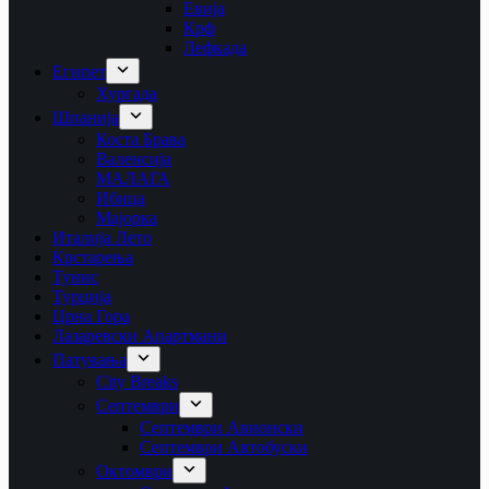
Евија
Крф
Лефкада
Египет
Хургада
Шпанија
Коста Брава
Валенсија
МАЛАГА
Ибица
Мајорка
Италија Лето
Крстарења
Тунис
Турција
Црна Гора
Лазаревски Апартмани
Патувања
City Breaks
Септември
Септември Авионски
Септември Автобуски
Октомври