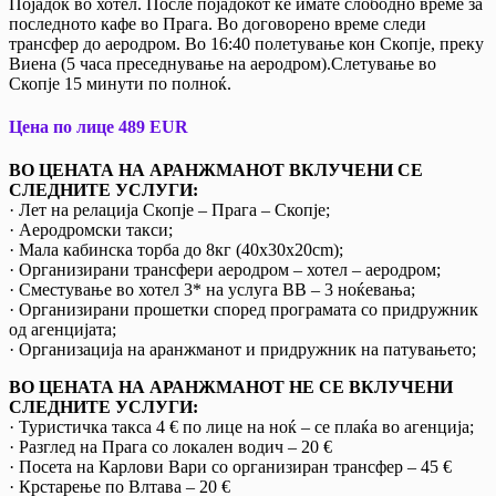
Појадок во хотел. После појадокот ќе имате слободно време за
последното кафе во Прага. Во договорено време следи
трансфер до аеродром. Во 16:40 полетување кон Скопје, преку
Виена (5 часа преседнување на аеродром).Слетување во
Скопје 15 минути по полноќ.
Цена по лице 489 EUR
ВО ЦЕНАТА НА АРАНЖМАНОТ ВКЛУЧЕНИ СЕ
СЛЕДНИТЕ УСЛУГИ:
· Лет на релација Скопје – Прага – Скопје;
· Аеродромски такси;
· Мала кабинска торба до 8кг (40x30x20cm);
· Организирани трансфери аеродром – хотел – аеродром;
· Сместување во хотел 3* на услуга BB – 3 ноќевања;
· Организирани прошетки според програмата со придружник
од агенцијата;
· Организација на аранжманот и придружник на патувањето;
ВО ЦЕНАТА НА АРАНЖМАНОТ НЕ СЕ ВКЛУЧЕНИ
СЛЕДНИТЕ УСЛУГИ:
· Туристичка такса 4 € по лице на ноќ – се плаќа во агенција;
· Разглед на Прага со локален водич – 20 €
· Посета на Карлови Вари со организиран трансфер – 45 €
· Крстарење по Влтава – 20 €