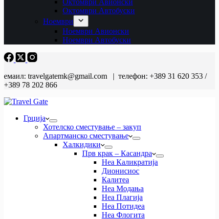
Октомври Авионски
Октомври Автобуски
Ноември
Ноември Авионски
Ноември Автобуски
емаил: travelgatemk@gmail.com | телефон: +389 31 620 353 /
+389 78 202 866
Грција
Хотелско сместување – закуп
Апартманско сместување
Халкидики
Прв крак – Касандра
Неа Каликратија
Дионисиос
Калитеа
Неа Модања
Неа Плагија
Неа Потидеа
Неа Флогита