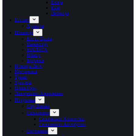
Евија
Крф
Лефкада
Египет
Хургада
Шпанија
Коста Брава
Валенсија
МАЛАГА
Ибица
Мајорка
Италија Лето
Крстарења
Тунис
Турција
Црна Гора
Лазаревски Апартмани
Патувања
City Breaks
Септември
Септември Авионски
Септември Автобуски
Октомври