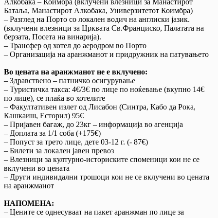
Алкобака – Коимбра (вклучени влезници за Манастирот
Батаља, Манастирот Алкобака, Универзитетот Коимбра)
– Разглед на Порто со локален водич на англиски јазик.
(вклучени влезници за Црквата Св.Франциско, Палатата на
берзата, Посета на винарија).
– Трансфер од хотел до аеродром во Порто
– Организација на аранжманот и придружник на патувањето
Во цената на аранжманот не е вклучено:
– Здравствено – патничко осигурување
– Туристичка такса: 4€/3€ по лице по ноќевање (вкупно 14€
по лице), се плаќа во хотелите
– Факултативен излет од Лисабон (Синтра, Кабо да Рока,
Кашкаиш, Есторил) 95€
– Пријавен багаж, до 23кг – информација во агенција
– Доплата за 1/1 соба (+175€)
– Попуст за трето лице, дете 03-12 г. (- 87€)
– Билети за локален јавен превоз
– Влезници за културно-историските споменици кои не се
вклучени во цената
– Други индивидални трошоци кои не се вклучени во цената
на аранжманот
НАПОМЕНА:
– Цените се однесуваат на пакет аранжман по лице за