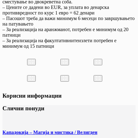
сместување во двокреветна соба.
– Цените се дадени во EUR, за уплата во денарска
противвредност по курс 1 евро = 62 денари
– Пасошот треба да важи минимум 6 месеци по завршувањето
на патувањето
– За реализација на аранжманот, потребен е минимум од 20
патници
– За реализација на факултативнитеизлети потребен е
минимум од 15 патници
Корисни информации
Слични понуди
Кападокија – Магија и мистика / Велигден