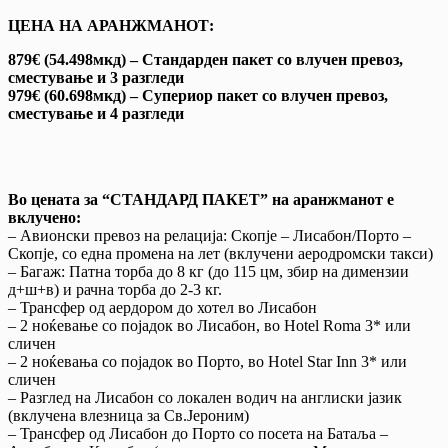
ЦЕНА НА АРАНЖМАНОТ:
879€ (54.498мкд) – Стандарден пакет со влучен превоз,
сместување и 3 разгледи
979€ (60.698мкд) – Супериор пакет со влучен превоз,
сместување и 4 разгледи
Во цената за
“СТАНДАРД ПАКЕТ”
на аранжманот е
вклучено:
– Авионски превоз на релација: Скопје – Лисабон/Порто –
Скопје, со една промена на лет (вклучени аеродромски такси)
– Багаж: Патна торба до 8 кг (до 115 цм, збир на димензии
д+ш+в) и рачна торба до 2-3 кг.
– Трансфер од аердором до хотел во Лисабон
– 2 ноќевањe со појадок во Лисабон, во Hotel Roma 3* или
сличен
– 2 ноќевања со појадок во Порто, во Hotel Star Inn 3* или
сличен
– Разглед на Лисабон со локален водич на англиски јазик
(вклучена влезница за Св.Јероним)
– Трансфер од Лисабон до Порто со посета на Батаља –