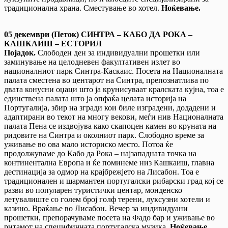
традиционална храна. Сместување во хотел.
Ноќевање.
05 декември (Петок) СИНТРА
–
КАБО ДА РОКА –
КАШКАИШ
–
ЕСТОРИЛ
Појадок.
Слободен ден за индивидуални прошетки или
заминување на целодневен факултативен излет во
националниот парк Синтра-Каскаис. Посета на Националната
палата сместена во центарот на Синтра, препознатлива по
двата конусни оџаци што ја крунисуваат кралската кујна, тоа е
единствена палата што ја опфаќа целата историја на
Португалија, збир на згради кои биле изградени, додадени и
адаптирани во текот на многу векови, меѓи нив Националната
палата Пена се издвојува како скапоцен камен во круната на
ридовите на Синтра и околниот парк. Слободно време за
уживање во ова мало историско место. Потоа ќе
продолжуваме до Кабо да Рока – најзападната точка на
континентална Европа и ќе поминеме низ Кашкаиш, главна
дестинација за одмор на крајбрежјето на Лисабон. Тоа е
традиционален и шармантен португалски рибарски град кој се
разви во популарен туристички центар, монденско
летувалиште со голем број голф терени, луксузни хотели и
казино. Враќање во Лисабон. Вечер за индивидуани
прошетки, препорачуваме посета на Фадо бар и уживање во
ритамот на специфичната португалска музика.
Ноќевање.