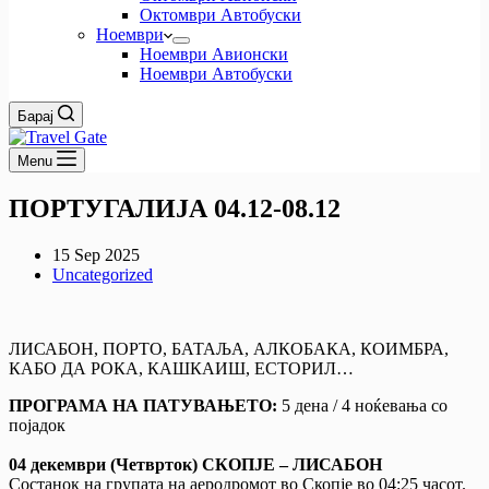
Октомври Автобуски
Ноември
Ноември Авионски
Ноември Автобуски
Барај
Menu
ПОРТУГАЛИЈА 04.12-08.12
15 Sep 2025
Uncategorized
ЛИСАБОН, ПОРТО, БАТАЉА, АЛКОБАКА, КОИМБРА,
КАБО ДА РОКА, КАШКАИШ, ЕСТОРИЛ…
ПРОГРАМА НА ПАТУВАЊЕТО:
5 дена / 4 ноќевања со
појадок
04 декември (Четврток) СКОПЈЕ – ЛИСАБОН
Состанок на групата на аеродромот во Скопје во 04:25 часот.