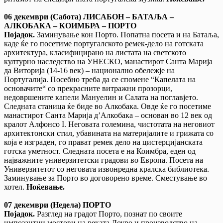
06 декември (Сабота) ЛИСАБОН – БАТАЉА –
АЛКОБАКА – КОИМБРА
–
ПОРТО
Појадок.
Заминување кон Порто. Попатна посета и на Батаља,
каде ќе го посетиме португалското ремек-дело на готската
архитектура, класифицирано на листата на светското
културно наследство на УНЕСКО, манастирот Санта Марија
да Виторија (14-16 век) – национално обележје на
Португалија. Посебно треба да се спомене “Капелата на
основачите“ со прекрасните витражни прозорци,
недовршените капели Мануелин и Салата на поглавјето.
Следната станица ќе биде во Алкобака. Овде ќе го посетиме
манастирот Санта Марија д’Алкобака – основан во 12 век од
кралот Алфонсо I. Неговата големина, чистотата на неговиот
архитектонски стил, убавината на материјалите и грижата со
која е изграден, го прават ремек дело на цистерцијанската
готска уметност. Следната посета е на Коимбра, еден од
најважните универзитетски градови во Европа. Посета на
Универзитетот со неговата извонредна кралска библиотека.
Заминување за Порто во договорено време. Сместување во
хотел.
Ноќевање.
07 декември (Недела) ПОРТО
Појадок.
Разглед на градот Порто, познат по своите
импозантни мостови на реката Доуро и производство на