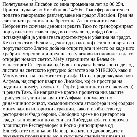
Полетување за Лисабон со една промена на лет во 06:25ч.
Пристигнување во Лисабон во 14:50ч. Трансфер до хотел со
попатно панорамско разгледување на градот Лисабон. Град на
светлината распослан на брегот на Атлантскиот океан.
Неброените сончеви денови и реката Тахо го трансформираат
португалскиот главен град во огледало од илјада бои –
истакнувајќи ја уникатната архитектура и убавина на градот.
Ќе го посетиме Белем – делот од градот кој е силно поврзан со
португалското Златно доба на откритијата и место од каде што
храбрите морепловци пред неколку векови испловиле за да го
откријат новиот светот. Меѓу атракциите на Белем се
манастирот Св.Јероним од 16 век и кулата Белем кои се дел од
листата на светското културно богатство на УНЕСКО, како и
Монументот на големите откритија. Потоа продолжуваме кон
Алфама, најстариот кварт во Лисабон, кој се простира на
падините помеѓу замокот С. Ѓорѓи (влезницата не е вклучена)
и реката Тахо. Ќе направиме кратка прошетка низ малите
кривулести улици на квартот Алфама, популарен по
динамичниот живот, космополитската атмосфера и кој содржи
многу важни историски атракции, како и изобилство од
ресторани и Фадо барови. Слободно време во центарот на
градот за прошетки по авенијата Либердад која ги поврзува
плоштадите Рестаурадорес и Росио (инпсирирана од
Елисејските полиња во Париз), позната по дроворедите и
лукзуните продавници, но и киосците специјализирани за