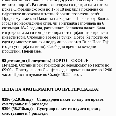
виното “порто“. Разгледот започнува со прекрасната готска
црква С.Франциско која во 17 и 18 век била покриена со
најретките висококвалитетни барокни позлатени резби.
Продолжуваме кон Палатата на Берзата – Паласио да Болса,
зграда во неокласичен стил, чија изградба започнала на 6
октомври 1842 година, раскошната берзанска палата била
изградена за да ги импресионира потенцијалните европски
инвеститори. Слободно време за ручек. Потоа, ќе посетиме
еден од многуте вински подруми во квартот Вила Нова Гаја
(со дегустација на вино). Слободно време за вечерни
прошетки.
Ноќевање.
08 декември (Понеделник) ПОРТО
–
СКОПЈЕ
Појадок.
Организиран трансфер до аеродромот во Порто во
09:00ч. Полетување за Скопје со една промена на лет во 12:00
часот. Пристигнување во Скопје 19:55 часот.
ЦЕНА НА АРАНЖМАНОТ ВО ПРЕТПРОДАЖБА:
839€ (52.018мкд) – Стандарден пакет со влучен превоз,
сместување и 3 разгледи
939€ (58.218мкд) – Супериор пакет со влучен превоз,
сместување и 4 разгледи