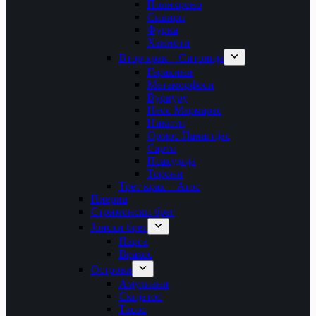
Полихроно
Сивири
Фурка
Ханиоти
Втор крак – Ситонија
Геракини
Метаморфоси
Вурвуру
Неос Мармарас
Никити
Ормос Панагијас
Сарти
Псакудија
Торони
Трет крак – Атос
Пиериа
Стримонски брег
Јонски брег
Парга
Врахос
Острови
Амулиани
Скијатос
Тасос