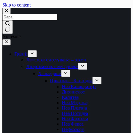
Skip to content
No results
Грција
Хотелско сместување – закуп
Апартманско сместување
Халкидики
Прв крак – Касандра
Неа Каликратија
Дионисиос
Калитеа
Неа Модања
Неа Плагија
Неа Потидеа
Неа Флогита
Неа Фокеа
Пефкохори