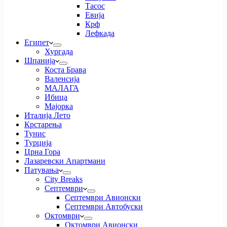
Тасос
Евија
Крф
Лефкада
Египет
Хургада
Шпанија
Коста Брава
Валенсија
МАЛАГА
Ибица
Мајорка
Италија Лето
Крстарења
Тунис
Турција
Црна Гора
Лазаревски Апартмани
Патувања
City Breaks
Септември
Септември Авионски
Септември Автобуски
Октомври
Октомври Авионски