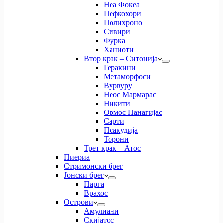
Неа Фокеа
Пефкохори
Полихроно
Сивири
Фурка
Ханиоти
Втор крак – Ситонија
Геракини
Метаморфоси
Вурвуру
Неос Мармарас
Никити
Ормос Панагијас
Сарти
Псакудија
Торони
Трет крак – Атос
Пиериа
Стримонски брег
Јонски брег
Парга
Врахос
Острови
Амулиани
Скијатос