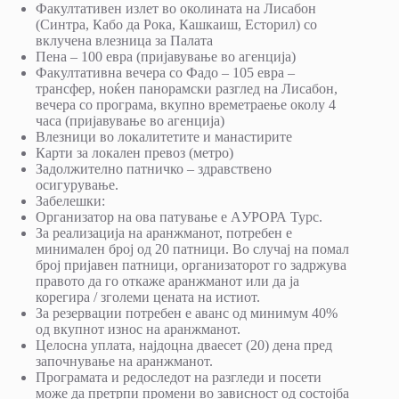
Факултативен излет во околината на Лисабон
(Синтра, Кабо да Рока, Кашкаиш, Есторил) со
вклучена влезница за Палата
Пена – 100 евра (пријавување во агенција)
Факултативна вечера со Фадо – 105 евра –
трансфер, ноќен панорамски разглед на Лисабон,
вечера со програма, вкупно времетраење околу 4
часа (пријавување во агенција)
Влезници во локалитетите и манастирите
Карти за локален превоз (метро)
Задолжително патничко – здравствено
осигурување.
Забелешки:
Организатор на ова патување е AУРОРА Турс.
За реализација на аранжманот, потребен е
минимален број од 20 патници. Во случај на помал
број пријавен патници, организаторот го задржува
правото да го откаже аранжманот или да ја
корегира / зголеми цената на истиот.
За резервации потребен е аванс од минимум 40%
од вкупнот износ на аранжманот.
Целосна уплата, најдоцна дваесет (20) дена пред
започнување на аранжманот.
Програмата и редоследот на разгледи и посети
може да претрпи промени во зависност од состојба