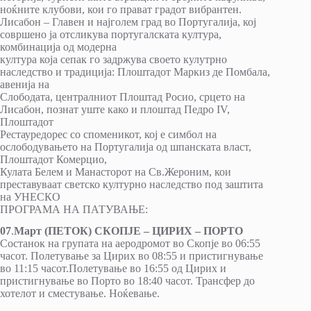
ноќните клубови, кои го прават градот вибрантен.
Лисабон – Главен и најголем град во Португалија, кој
совршено ја отсликува португалската култура,
комбинација од модерна
култура која сепак го задржува своето кулутрно
наследство и традиција: Плоштадот Маркиз де Помбала,
авенија на
Слободата, централниот Плоштад Росио, срцето на
Лисабон, познат уште како и плоштад Педро IV,
Плоштадот
Рестауредорес со споменикот, кој е симбол на
ослободувањето на Португалија од шпанската власт,
Плоштадот Комерцио,
Кулата Белем и Манасторот на Св.Жероним, кои
преставуваат светско културно наследство под заштита
на УНЕСКО
ПРОГРАМА НА ПАТУВАЊЕ:
07
.
Март (ПЕТОК) СКОПЈЕ – ЦИРИХ – ПОРТО
Состанок на групата на аеродромот во Скопје во 06:55
часот. Полетување за Цирих во 08:55 и пристигнување
во 11:15 часот.Полетување во 16:55 од Цирих и
пристигнување во Порто во 18:40 часот. Трансфер до
хотелот и сместување. Ноќевање.