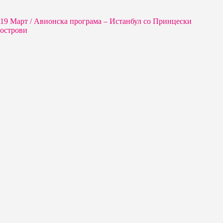
19 Март / Aвионска програма – Истанбул со Принцески
острови