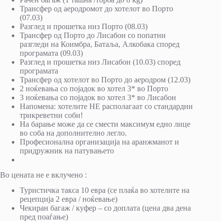
Трансфер од аеродромот до хотелот во Порто
(07.03)
Разглед и прошетка низ Порто (08.03)
Трансфер од Порто до Лисабон со попатни
разгледи на Коимбра, Батаља, Алкобака според
програмата (09.03)
Разглед и прошетка низ Лисабон (10.03) според
програмата
Трансфер од хотелот во Порто до аеродром (12.03)
2 ноќевања со појадок во хотел 3* во Порто
3 ноќевања со појадок во хотел 3* во Лисабон
Напомена: хотелите НЕ располагаат со стандардни
трикреветни соби!
Нa барање може да се смести максимум едно лице
во соба на дополнително легло.
Професионална организација на аранжманот и
придружник на патувањето
Во цената не е вклучено :
Туристичка такса 10 евра (се плаќа во хотелите на
рецепција 2 евра / ноќевање)
Чекиран багаж / куфер – со доплата (цена два дена
пред поаѓање)