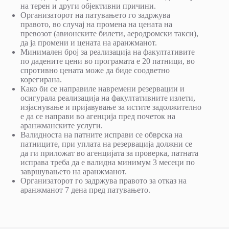
на терен и други објективни причини.
Организаторот на патувањето го задржува
правото, во случај на промена на цената на
превозот (авионските билети, аеродромски такси),
да ја промени и цената на аранжманот.
Минимален број за реализација на факултативите
по дадените цени во програмата е 20 патници, во
спротивно цената може да биде соодветно
корегирана.
Како би се направиле навремени резервации и
осигурала реализација на факултативните излети,
изјаснување и пријавување за истите задолжително
е да се направи во агенција пред почеток на
аранжманските услуги.
Валидноста на патните исправи се обврска на
патниците, при уплата на резервација должни се
да ги приложат во агенцијата за проверка, патната
исправа треба да е валидна минимум 3 месеци по
завршувањето на аранжманот.
Организаторот го задржува правото за отказ на
аранжманот 7 дена пред патувањето.