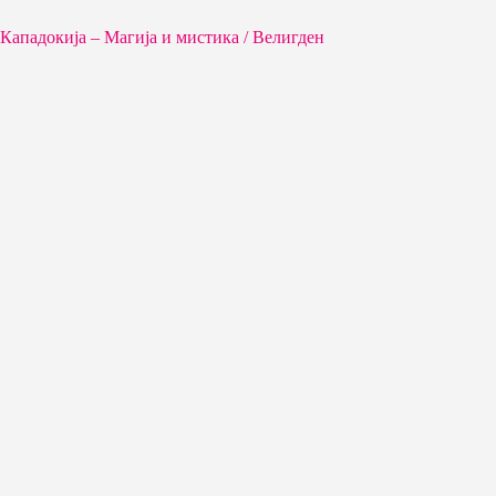
Кападокија – Магија и мистика / Велигден