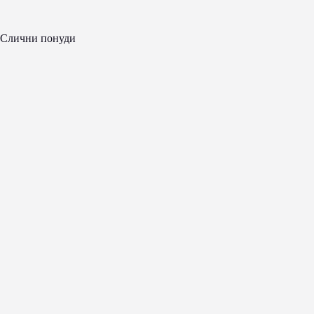
Слични понуди