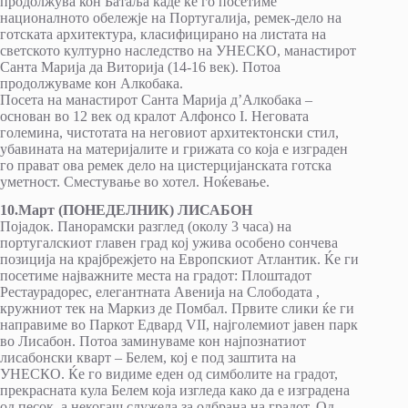
продолжува кон Батаља каде ќе го посетиме
националното обележје на Португалија, ремек-дело на
готската архитектура, класифицирано на листата на
светското културно наследство на УНЕСКО, манастирот
Санта Марија да Виторија (14-16 век). Потоа
продолжуваме кон Алкобака.
Посета на манастирот Санта Марија д’Алкобака –
основан во 12 век од кралот Алфонсо I. Неговата
големина, чистотата на неговиот архитектонски стил,
убавината на материјалите и грижата со која е изграден
го прават ова ремек дело на цистерцијанската готска
уметност. Сместување во хотел. Ноќевање.
10.Март (ПОНЕДЕЛНИК) ЛИСАБОН
Појадок. Панорамски разглед (околу 3 часа) на
португалскиот главен град кој ужива особено сончева
позиција на крајбрежјето на Европскиот Атлантик. Ќе ги
посетиме најважните места на градот: Плоштадот
Рестаурадорес, елегантната Авенија на Слободата ,
кружниот тек на Маркиз де Помбал. Првите слики ќе ги
направиме во Паркот Едвард VII, најголемиот јавен парк
во Лисабон. Потоа заминуваме кон најпознатиот
лисабонски кварт – Белем, кој е под заштита на
УНЕСКО. Ќе го видиме еден од симболите на градот,
прекрасната кула Белем која изгледа како да е изградена
од песок, а некогаш служела за одбрана на градот. Од