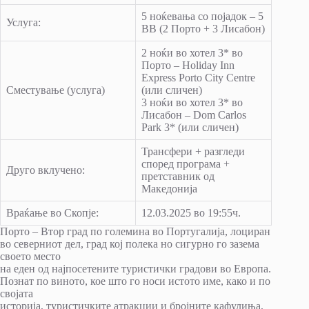
5 ноќевања со појадок – 5
Услуга:
BB (2 Порто + 3 Лисабон)
2 ноќи во хотел 3* во
Порто – Holiday Inn
Express Porto City Centre
Сместување (услуга)
(или сличен)
3 ноќи во хотел 3* во
Лисабон – Dom Carlos
Park 3* (или сличен)
Трансфери + paзгледи
според програма +
Друго вклучено:
претставник од
Македонија
Враќање во Скопје:
12.03.2025 во 19:55ч.
Порто – Втор град по големина во Португалија, лоциран
во северниот дел, град кој полека но сигурно го зазема
своето место
на еден од најпосетените туристички градови во Европа.
Познат по виното, кое што го носи истото име, како и по
својата
историја, туристичките атракции и бројните кафулиња,