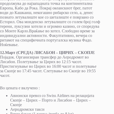
продолжува до најзападната точка на континентална
Европа, Кабо да Рока. Покрај океанскиот брег, патот
води до Кашкаиш, некогашно рибарско село, а, денес
познато летувалиште кое со шеталиште е поврзано со
Есторил. Ова монденско летувалиште со голем број голф
терени, луксузни хотели и огромно казино, се споредува
со Монте Карло.Враќање во хотел. Слободно време за
индивидуални активности. Факултативно, вечера со
ритамот на специфичната португалска музика Фадо.
Ноќевање.
12.Март (СРЕДА) ЛИСАБОН – ЦИРИХ – СКОПЈЕ
Појадок. Организиран трансфер до Аеродромот во
Лисабон. Полетување за Цирих во 12:15 часот.
Пристигнување во Цирих во 16:00 часот и полетување
за Скопје во 17:45 часот. Слетување во Скопје во 19:55
часот.
Во цената е вклучено :
Авионски превоз со Swiss Airlines на релацијата
Скопје – Цирих – Порто и Лисабон – Цирих –
Скопје
Аеродромски такси
Рачен багаж (1 ташна /торба до 8 kg)