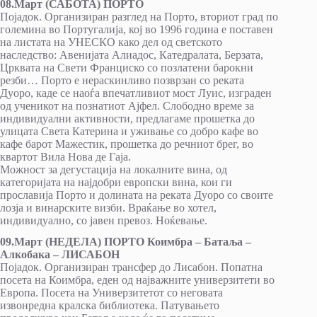
08.Март (САБОТА) ПОРТО
Појадок. Организиран разглед на Порто, вториот град по
големина во Португалија, кој во 1996 година е поставен
на листата на УНЕСКО како дел од светското
наследство: Авенијата Алиадос, Катедралата, Берзата,
Црквата на Свети Франциско со позлатени барокни
резби… Порто е нераскинливо позврзан со реката
Дуоро, каде се наоѓа впечатливиот мост Луис, изграден
од ученикот на познатиот Ајфел. Слободно време за
индивидуални активности, предлагаме прошетка до
улицата Света Катерина и уживање со добро кафе во
кафе барот Мажестик, прошетка до речниот брег, во
квартот Вила Нова де Гаја.
Можност за дегустација на локалните вина, од
категоријата на најдобри европски вина, кои ги
прославија Порто и долината на реката Дуоро со своите
лозја и винарските визби. Враќање во хотел,
индивидуално, со јавен превоз. Ноќевање.
09.Март (НЕДЕЛА) ПОРТО Коимбра – Батаља –
Алкобака – ЛИСАБОН
Појадок. Организиран трансфер до Лисабон. Попатна
посета на Коимбра, еден од најважните универзитети во
Европа. Посета на Универзитетот со неговата
извонредна кралска библиотека. Патувањето