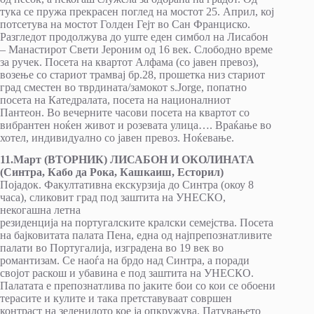
тука се пружа прекрасен поглед на мостот 25. Април, кој
потсетува на мостот Голден Гејт во Сан Франциско.
Разгледот продолжува до уште еден симбол на Лисабон
– Манастирот Свети Јероним од 16 век. Слободно време
за ручек. Посета на квартот Алфама (со јавен превоз),
возење со стариот трамвај бр.28, прошетка низ стариот
град сместен во тврдината/замокот s.Jorge, попатно
посета на Катедралата, посета на националниот
Пантеон. Во вечерните часови посета на квартот со
вибрантен ноќен живот и розевата улица…. Враќање во
хотел, индивидуално со јавен превоз. Ноќевање.
11.Март (ВТОРНИК) ЛИСАБОН И ОКОЛИНАТА
(Синтра, Кабо да Рока, Кашкаиш, Есторил)
Појадок. Факултативна екскурзија до Синтра (окоу 8
часа), сликовит град под заштита на УНЕСКО,
некогашна летна
резиденција на португалските кралски семејства. Посета
на бајковитата палата Пена, една од најпрепознатливите
палати во Португалија, изградена во 19 век во
романтизам. Се наоѓа на брдо над Синтра, а поради
својот раскош и убавина е под заштита на УНЕСКО.
Палатата е препознатлива по јаките бои со кои се обоени
терасите и кулите и така претставуваат совршен
контраст на зеленилото кое ја опкружува. Патувањето