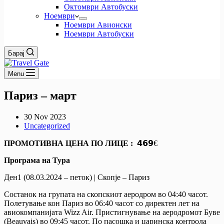
Октомври Автобуски
Ноември
Ноември Авионски
Ноември Автобуски
Барај
Menu
Париз – март
30 Nov 2023
Uncategorized
ПРОМОТИВНА ЦЕНА ПО ЛИЦЕ :
𝟰𝟲𝟵€
Програма на Тура
Ден1 (08.03.2024 – петок) | Скопје – Париз
Состанок на групата на скопскиот аеродром во 04:40 часот.
Полетување кон Париз во 06:40 часот со директен лет на
авиокомпанијата Wizz Air. Пристигнување на аеродромот Буве
(Beauvais) во 09:45 часот. По пасошка и царинска контрола