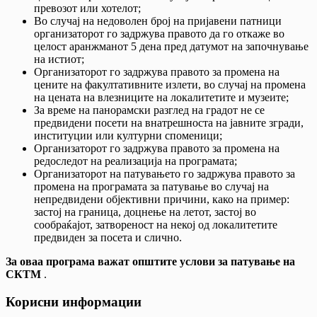
превозот или хотелот;
Во случај на недоволен број на пријавени патници
организаторот го задржува правото да го откаже во
целост аранжманот 5 дена пред датумот на започнување
на истиот;
Организаторот го задржува правото за промена на
цените на факултативните излети, во случај на промена
на цената на влезниците на локалитетите и музеите;
За време на панорамски разглед на градот не се
предвидени посети на внатрешноста на јавните згради,
институции или културни споменици;
Организаторот го задржува правото за промена на
редоследот на реализација на програмата;
Организаторот на патувањето го задржува правото за
промена на програмата за патување во случај на
непредвидени објективни причини, како на пример:
застој на граница, доцнење на летот, застој во
сообраќајот, затвореност на некој од локалитетите
предвиден за посета и слично.
За оваа програма важат општите услови за патување на
СКТМ
.
Корисни информации