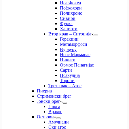
Неа Фокеа
Пефкохори
Полихроно
Сивири
Фурка
Ханиоти
Втор крак – Ситонија
Геракини
Метаморфоси
Вурвуру
Неос Мармарас
Никити
Ормос Панагијас
Сарти
Псакудија
Торони
Трет крак – Атос
Пиериа
Стримонски брег
Јонски брег
Парга
Врахос
Острови
Амулиани
Скијатос