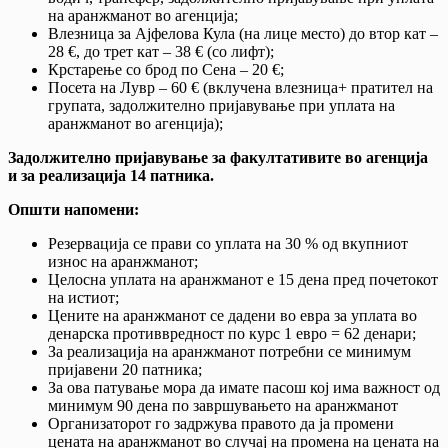
на аранжманот во агенција;
Влезница за Ајфелова Кула (на лице место) до втор кат –
28 €, до трет кат – 38 € (со лифт);
Крстарење со брод по Сена – 20 €;
Посета на Лувр – 60 € (вклучена влезница+ пратител на
групата, задолжително пријавување при уплата на
аранжманот во агенција);
Задолжително пријавување за факултативите во агенција
и за реализација 14 патника.
Општи напомени:
Резервација се прави со уплата на 30 % од вкупниот
износ на аранжманот;
Целосна уплата на аранжманот е 15 дена пред почетокот
на истиот;
Цените на аранжманот се дадени во евра за уплата во
денарска противвредност по курс 1 евро = 62 денари;
За реализација на аранжманот потребни се минимум
пријавени 20 патника;
За ова патување мора да имате пасош кој има важност од
минимум 90 дена по завршувањето на аранжманот
Организаторот го задржува правото да ја промени
цената на аранжманот во случај на промена на цената на