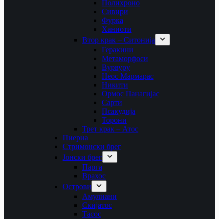
Полихроно
Сивири
Фурка
Ханиоти
Втор крак – Ситонија
Геракини
Метаморфоси
Вурвуру
Неос Мармарас
Никити
Ормос Панагијас
Сарти
Псакудија
Торони
Трет крак – Атос
Пиериа
Стримонски брег
Јонски брег
Парга
Врахос
Острови
Амулиани
Скијатос
Тасос