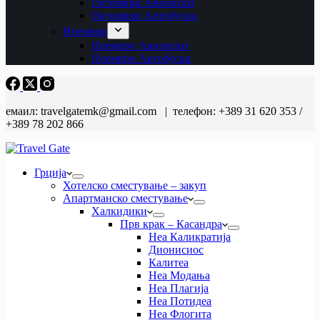
Октомври Авионски
Октомври Автобуски
Ноември
Ноември Авионски
Ноември Автобуски
емаил: travelgatemk@gmail.com | телефон: +389 31 620 353 /
+389 78 202 866
Грција
Хотелско сместување – закуп
Апартманско сместување
Халкидики
Прв крак – Касандра
Неа Каликратија
Дионисиос
Калитеа
Неа Модања
Неа Плагија
Неа Потидеа
Неа Флогита