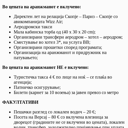
Во цената на аранжманот е вклучено:
Директен лет на релација Скопје – Париз – Скопје со
авикомпанијата Wizz Air;
Аеродромски такси
Мала кабинска торба од (40 x 30 x 20 cm);
Организирани трансфери аеродром – хотел – аеродром;
Сместување во хотел 3*, на услуга BB;
Организирани прошетки според програматa;
Организација на аранжманот и придружник на
патувањето;
Во цената на аранжманот НЕ е вклучено:
Туристичка такса 4 € по лице на ноќ – се плаќа во
агенција;
Патничко осигурување;
Билети (карнет за 10 возења) за јавен превоз со метро
ФАКУЛТАТИВИ
Пешачки разглед со локален водич – 20 €;
Посета на Версај – 80 € со вклучена влезница за
дворецот (градините не се вклучени во цената), локален
водич, трансфер, задолжително пријавување при уплата