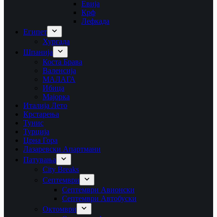
Евија
Крф
Лефкада
Египет
Хургада
Шпанија
Коста Брава
Валенсија
МАЛАГА
Ибица
Мајорка
Италија Лето
Крстарења
Тунис
Турција
Црна Гора
Лазаревски Апартмани
Патувања
City Breaks
Септември
Септември Авионски
Септември Автобуски
Октомври