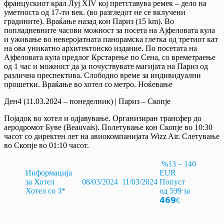
францускиот крал Луј XIV кој претставува ремек – дело на
уметноста од 17-ти век. (во разгледот не се вклучени
градините). Враќање назад кон Париз (15 km). Во
попладневните часови можност за посета на Ајфеловата кула
и уживање во неверојатната панорамска глетка од третиот кат
на ова уникатно архитектонско издание. По посетата на
Ајфеловата кула предлог Крстарење по Сена, со времетраење
од 1 час и можност да ја почуствувате магијата на Париз од
различна преспектива. Слободно време за индивидуални
прошетки. Враќање во хотел со метро. Ноќевање
Ден4 (11.03.2024 – понеделник) | Париз – Скопје
Појадок во хотел и одјавување. Организиран трансфер до
аеродромот Буве (Beauvais). Полетување кон Скопје во 10:30
часот со директен лет на авиокомпанијата Wizz Air. Слетување
во Скопје во 01:10 часот.
%13 – 140
Информација
EUR
за Хотел
08/03/2024 11/03/2024
Попуст
Хотел со 3*
од 5̵3̵9̵ за
𝟰𝟲𝟵€