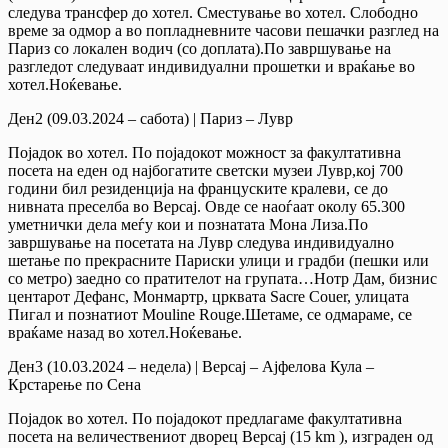
следува трансфер до хотел. Сместување во хотел. Слободно
време за одмор а во попладневните часови пешачки разглед на
Париз со локален водич (со доплата).По завршување на
разгледот следуваат индивидуални прошетки и враќање во
хотел.Ноќевање.
Ден2 (09.03.2024 – сабота) | Париз – Лувр
Појадок во хотел. По појадокот можност за факултативна
посета на еден од најбогатите светски музеи Лувр,кој 700
години бил резиденција на француските кралеви, се до
нивната преселба во Версај. Овде се наоѓаат околу 65.300
уметнички дела меѓу кои и познатата Мона Лиза.По
завршување на посетата на Лувр следува индивидуално
шетање по прекрасните Париски улици и градби (пешки или
со метро) заедно со пратителот на групата…Нотр Дам, бизнис
центарот Дефанс, Монмартр, црквата Sacre Couer, улицата
Пигал и познатиот Mouline Rouge.Шетаме, се одмараме, се
враќаме назад во хотел.Ноќевање.
Ден3 (10.03.2024 – недела) | Версај – Ајфелова Кула –
Крстарење по Сена
Појадок во хотел. По појадокот предлагаме факултативна
посета на величествениот дворец Версај (15 km ), изграден од