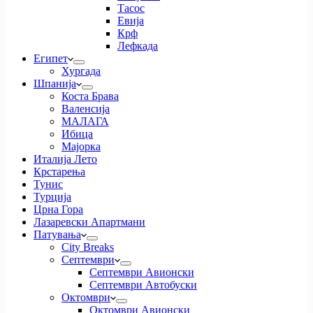
Тасос
Евија
Крф
Лефкада
Египет
Хургада
Шпанија
Коста Брава
Валенсија
МАЛАГА
Ибица
Мајорка
Италија Лето
Крстарења
Тунис
Турција
Црна Гора
Лазаревски Апартмани
Патувања
City Breaks
Септември
Септември Авионски
Септември Автобуски
Октомври
Октомври Авионски