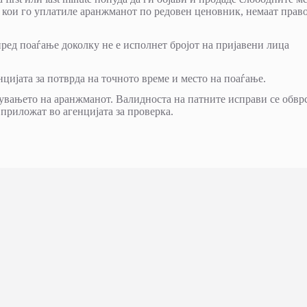
та кои го уплатиле аранжманот по редовен ценовник, немаат прав
пред поаѓање доколку не е исполнет бројот на пријавени лица
нцијата за потврда на точното време и место на поаѓање.
увањето на аранжманот. Валидноста на патните исправи се обвр
 приложат во агенцијата за проверка.