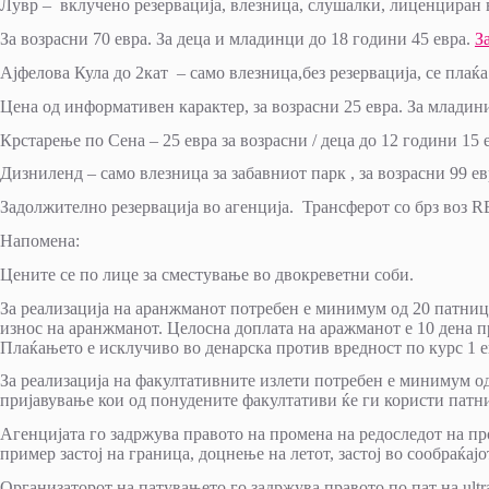
Лувр – вклучено резервација, влезница, слушалки, лиценциран 
За возрасни 70 евра. За деца и младинци до 18 години 45 евра.
З
Ајфелова Кула до 2кат – само влезница,без резервација, се плаќ
Цена од информативен карактер, за возрасни 25 евра. За младини
Крстарење по Сена – 25 евра за возрасни / деца до 12 години 15 
Дизниленд – само влезница за забавниот парк , за возрасни 99 ев
Задолжително резервација во агенција. Трансферот со брз воз RE
Напомена:
Цените се по лице за сместување во двокреветни соби.
За реализација на аранжманот потребен е минимум од 20 патници
износ на аранжманот. Целосна доплата на аражманот е 10 дена п
Плаќањето е исклучиво во денарска против вредност по курс 1 е
За реализација на факултативните излети потребен е минимум од
пријавување кои од понудените факултативи ќе ги користи патни
Агенцијата го задржува правото на промена на редоследот на пр
пример застој на граница, доцнење на летот, застој во сообраќај
Организаторот на патувањето го задржува правото по пат на ultra 