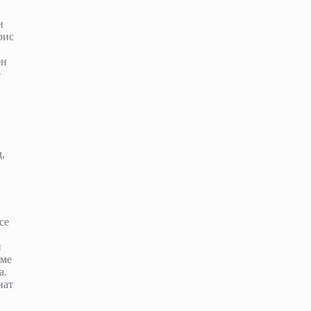
и
рис
ен
е
,
се
и
аме
а.
нат