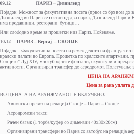
09.12 ПАРИЗ – Дизниленд
Појадок. Можност за факултативна посета (првоз со брз воз) д
Дизниленд во Париз се состои од два парка, Дизниленд Парк и 
има продавници, ресторани, бутици…
Или слободно време за прошетки низ Париз. Ноќевање.
10.12 ПАРИЗ – Версај – СКОПЈЕ
Појадок. . Факултативна посета на ремек делото на францускиот
кралски палати во Европа. Прошетка по кралските апартмани, пр
Сонцето” Луј XIV, многубројните фонтани, скулптури и прекра
активности. Организиран трансфер до аеродромот. Полетување за
ЦЕНА НА АРАНЖМАНО
Цена за ранa уплатa до
ВО ЦЕНАТА НА АРАНЖМАНОТ Е ВКЛУЧЕНО:
Авионски превоз на релација Скопје – Париз – Скопје
Аеродромски такси
Рачен багаж (1 торба/куфер со димензии 40х30х20см)
Организирани трансфери во Париз со автобус на релација аер