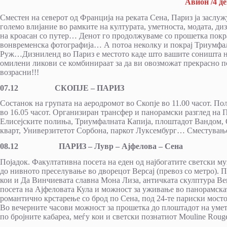
Авион /4 д
Сместен на северот од Франција на реката Сена, Париз ја заслужу
големо влијание во рамките на културата, уметноста, модата, ди
на кроасан со путер… Денот го продолжуваме со прошетка покрај
вонвременска фотографија… А потоа неколку и покрај Триумфа
Руж…Дизниленд во Париз е местото каде што вашите соништа на
омилени ликови се комбинираат за да ви овозможат прекрасно по
возрасни!!!
07.12 СКОПЈЕ – ПАРИЗ
Состанок на групата на аеродромот во Скопје во 11.00 часот. П
во 16.05 часот. Организиран трансфер и панорамски разглед на 
Елисејските полиња, Триумфалната Капија, плоштадот Вандом, 
кварт, Универзитетот Сорбона, паркот Луксембург… Сместување
08.12 ПАРИЗ – Лувр – Ајфелова – Сена
Појадок. Факултативна посета на еден од најбогатите светски м
до нивното преселување во дворецот Версај (превоз со метро). П
кои и Да Винчиевата славна Мона Лиза, античката скулптура В
посета на Ајфеловата Кула и можност за уживање во панорамска
романтично крстарење со брод по Сена, под 24-те париски мосто
Во вечерните часови можност за прошетка до плоштадот на уме
по бројните кабареа, меѓу кои и светски познатиот Mouline Roug