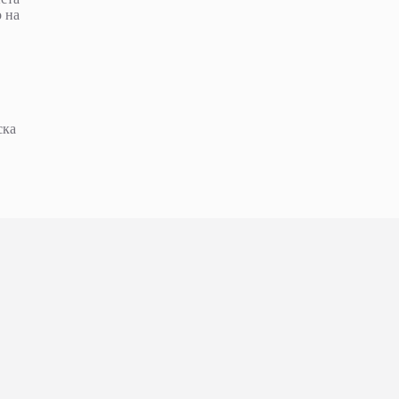
о на
ска