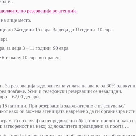
водич.
адолжително резервација во агенција.
а на лице место.
ци до 24години 15 евра. За деца до 11години 10 евра.
евра
ра, за деца 3 – 11 години 90 евра.
R е околу 10 евра во правец.
. За резервација задолжителна уплата на аванс од 30% од вкупн
ред поаѓање. Усни и телефонски резервации се невалидни.
вро = 62,00 денари.
 15 патници. При резервација задолжително е изјаснување/
кот како би можела агенцијата навремено да ги организира исти
ограмата во случај на непредвидени објективни причини, како н
от, затвореност на некој од локалитети предвидени за посета …
first или last minute понуда да ги објави и продаде слободните м