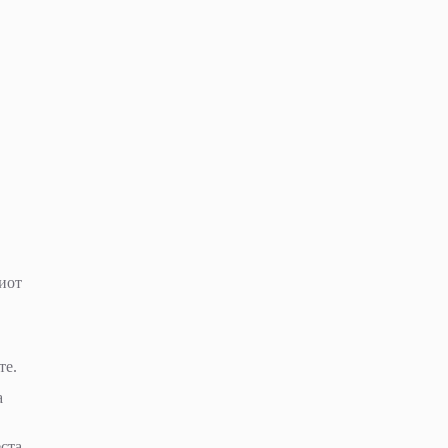
иот
те.
а
еста