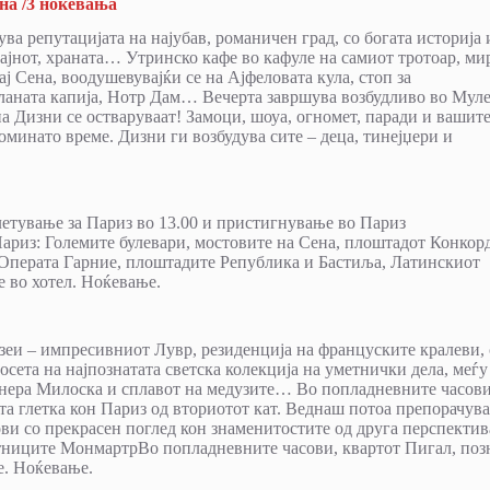
ена /3 ноќевања
ва репутацијата на најубав, романичен град, со богата историја 
зајнот, храната… Утринско кафе во кафуле на самиот тротоар, ми
 Сена, воодушевувајќи се на Ајфеловата кула, стоп за
ланата капија, Нотр Дам… Вечерта завршува возбудливо во Мул
 Дизни се остваруваат! Замоци, шоуа, огномет, паради и вашит
минато време. Дизни ги возбудува сите – деца, тинејџери и
олетување за Париз во 13.00 и пристигнување во Париз
Париз: Големите булевари, мостовите на Сена, плоштадот Конкорд
Операта Гарние, плоштадите Република и Бастиља, Латинскиот
 во хотел. Ноќевање.
узеи – импресивниот Лувр, резиденција на француските кралеви, 
осета на најпознатата светска колекција на уметнички дела, меѓу
енера Милоска и сплавот на медузите… Во попладневните часов
та глетка кон Париз од вториотот кат. Веднаш потоа препорачув
ви со прекрасен поглед кон знаменитостите од друга перспектив
тниците МонмартрВо попладневните часови, квартот Пигал, поз
e. Ноќевање.