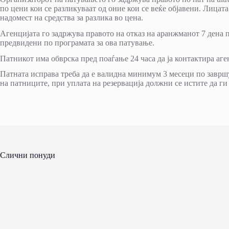
по цени кои се разликуваат од оние кои се веќе објавени. Лица
надомест на средства за разлика во цена.
Агенцијата го задржува правото на отказ на аранжманот 7 дена 
предвидени по програмата за ова патување.
Патникот има обврска пред поаѓање 24 часа да ја контактира аге
Патната исправа треба да е валидна минимум 3 месеци по заврш
на патниците, при уплата на резервација должни се истите да ги
Слични понуди