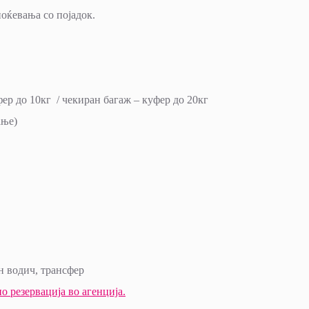
ќевања со појадок.
р до 10кг / чекиран багаж – куфер до 20кг
ање)
н водич, трансфер
о резервација во агенција.