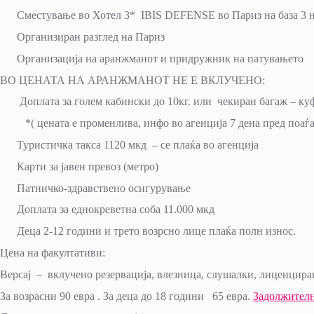
Сместување во Хотел 3* IBIS DEFENSE во Париз на база 3 но
Организиран разглед на Париз
Организација на аранжманот и придружник на патувањето
ВО ЦЕНАТА НА АРАНЖМАНОТ НЕ Е ВКЛУЧЕНО:
Доплата за голем кабински до 10кг. или чекиран багаж – куфе
*( цената е променлива, инфо во агенција 7 дена пред поаѓ
Туристичка такса 1120 мкд – се плаќа во агенција
Карти за јавен превоз (метро)
Патничко-здравствено осигурување
Доплата за еднокреветна соба 11.000 мкд
Деца 2-12 години и трето возрсно лице плаќа полн износ.
Цена на факултативи:
Версај – вклучено резервација, влезница, слушалки, лиценцира
За возрасни 90 евра . За деца до 18 години 65 евра.
Задолжителн