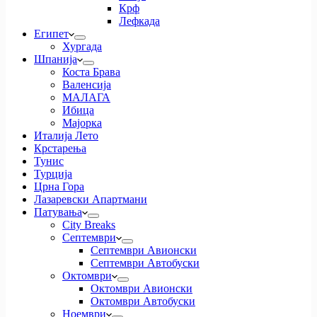
Крф
Лефкада
Египет
Хургада
Шпанија
Коста Брава
Валенсија
МАЛАГА
Ибица
Мајорка
Италија Лето
Крстарења
Тунис
Турција
Црна Гора
Лазаревски Апартмани
Патувања
City Breaks
Септември
Септември Авионски
Септември Автобуски
Октомври
Октомври Авионски
Октомври Автобуски
Ноември