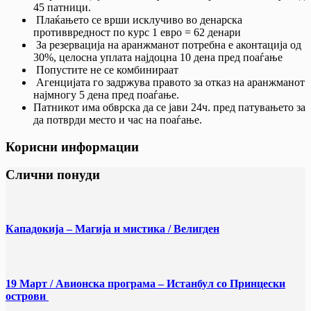
45 патници.
Плаќањето се врши исклучиво во денарска
противвредност по курс 1 евро = 62 денари
За резервација на аранжманот потребна е аконтација од
30%, целосна уплата најдоцна 10 дена пред поаѓање
Попустите не се комбинираат
Агенцијата го задржува правото за отказ на аранжманот
најмногу 5 дена пред поаѓање.
Патникот има обврска да се јави 24ч. пред патувањето за
да потврди место и час на поаѓање.
Корисни информации
Слични понуди
Кападокија – Магија и мистика / Велигден
19 Март / Aвионска програма – Истанбул со Принцески
острови