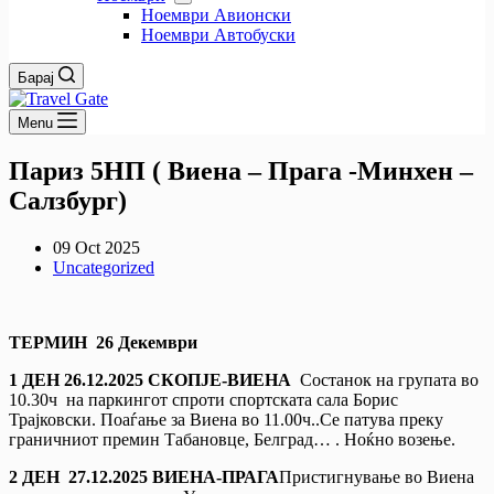
Ноември Авионски
Ноември Автобуски
Барај
Menu
Париз 5НП ( Виена – Прага -Минхен –
Салзбург)
09 Oct 2025
Uncategorized
ТЕРМИН 2
6
Декември
1
ДЕН
26.12.20
2
5
СКОПЈЕ-ВИЕНА
Состанок на групата во
10.30ч на паркингот спроти спортската сала Борис
Трајковски. Поаѓање за Виена во 11.00ч..Се патува преку
граничниот премин Табановце, Белград… . Ноќно возење.
2 ДЕН
27.12.20
2
5
ВИЕНА-ПРАГА
Пристигнување во Виена