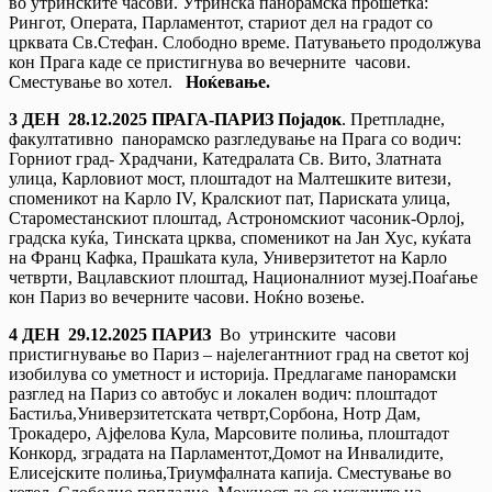
во утринските часови. Утринска панорамска прошетка:
Рингот, Операта, Парламентот, стариот дел на градот со
црквата Св.Стефан. Слободно време. Патувањето продолжува
кон Прага каде се пристигнува во вечерните часови.
Сместување во хотел.
Ноќевање.
3 ДЕН
2
8.12.20
2
5
ПРАГА-ПАРИЗ
Појадок
. Претпладне,
факултативно панорамско разгледување на Прага со водич:
Горниот град- Храдчани, Катедралата Св. Вито, Златната
улица, Карловиот мост, плоштадот на Малтешките витези,
споменикот на Kaрло IV, Кралскиот пат, Париската улица,
Староместанскиот плоштад, Астрономскиот часоник-Орлој,
градска куќа, Тинската црква, споменикот на Јан Хус, куќата
на Франц Кафка, Прашkата кула, Универзитетот на Кaрло
четврти, Вацлавскиот плоштад, Националниот музеј.Поаѓање
кон Париз во вечерните часови. Ноќно возење.
4 ДЕН
29.12.20
2
5
ПАРИЗ
Во утринските часови
пристигнување во Париз – најелегантниот град на светот кој
изобилува со уметност и историја. Предлагаме панорамски
разглед на Париз со автобус и локален водич: плоштадот
Бастиља,Универзитетската четврт,Сорбона, Нотр Дам,
Трокадеро, Ајфелова Кула, Марсовите полиња, плоштадот
Конкорд, зградата на Парламентот,Домот на Инвалидите,
Елисејските полиња,Триумфалната капија. Сместување во