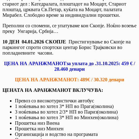
стариот дел : Катедралата, плоштадот на Моцарт, Стариот
плоштад, црквата Св.Петар, куќата на Моцарт, палатата
Мирабел. Слободно време за индивидуални прошетки.
Преполни со спомени, се упатуваме кон Скопје. Ноќно возење
преку Унгарија, Србија…
10 ДЕН
04.01.2026
СКОПЈЕ
Пристигнување во Скопје на
паркингот спроти спортски центар Борис Трајковски во
попладневните часови.
ЦЕНА НА АРАНЖМАНОТ
за уплата до .31.10.202
5
:
4
5
9
€
/
2
8
.
46
0 денари
ЦЕНА НА АРАНЖМАНОТ:
48
9
€
/
30
.
32
0 денари
ЦЕНАТА НА АРАНЖМАНОТ ВКЛУЧУВА:
Превоз со високотуристички автобус
1 ноќевања во хотел 3* НП во Прага(околина)
3 ноќевања во хотел 2/3* НП во Париз(околина)
1 ноќевања во хотел 3* НП во Минхен(околина)
Прошетка низ Виена
Прошетка низ Минхен
Организација и водство на програмата