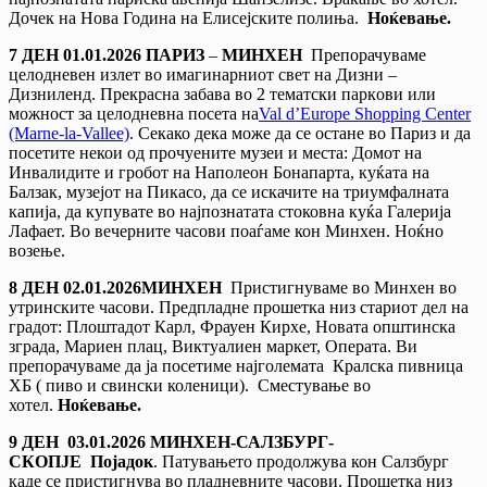
Дочек на Нова Година на Елисејските полиња.
Ноќевање.
7 ДЕН
01.01.2026 ПАРИЗ
–
МИНХЕН
Препорачуваме
целодневен излет во имагинарниот свет на Дизни –
Дизниленд. Прекрасна забава во 2 тематски паркoви или
можност за целодневна посета на
Val d’Europe Shopping Center
(Marne-la-Vallee)
. Секако дека може да се остане во Париз и да
посетите некои од прочуените музеи и места: Домот на
Инвалидите и гробот на Наполеон Бонапарта, куќата на
Балзак, музејот на Пикасо, да се искачите на триумфалната
капија, да купувате во најпознатата стоковна куќа Галерија
Лафает. Во вечерните часови поаѓаме кон Минхен. Ноќно
возење.
8 ДЕН
0
2
.01.202
6
МИНХЕН
Пристигнуваме во Минхен во
утринските часови. Предпладне прошетка низ стариот дел на
градот: Плоштадот Карл, Фрауен Кирхе, Новата општинска
зграда, Мариен плац, Виктуалиен маркет, Операта. Ви
препорачуваме да ја посетиме најголемата Кралска пивница
ХБ ( пиво и свински коленици). Сместување во
хотел.
Ноќевање.
9
ДЕН 03.01.2026 МИНХЕН-САЛЗБУРГ-
СКОПЈЕ
Појадок
. Патувањето продолжува кон Салзбург
каде се пристигнува во пладневните часови. Прошетка низ