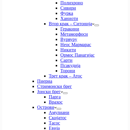
Полихроно
Сивири
Фурка
Ханиоти
Втор крак – Ситонија
Геракини
Метаморфоси
Вурвуру
Неос Мармарас
Никити
Ормос Панагијас
Сарти
Псакудија
Торони
Трет крак – Атос
Пиериа
Стримонски брег
Јонски брег
Парга
Врахос
Острови
Амулиани
Скијатос
Тасос
Евија