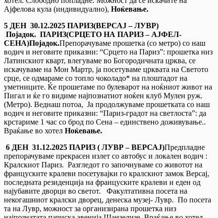
хотел. Слободно попладне. Можност да се искачите на
Ајфелова кула (индивидуалнo),
Ноќевање.
5 ДЕН
3
0.12.2025 ПАРИЗ
(ВЕРСАЈ – ЛУВР)
Појадок.
ПАРИЗ
(СРЦЕТО НА ПАРИЗ – АЈФЕЛ-
СЕНА)
Појадок.
Препорачуваме прошетка (со метро) со наш
водич и неговите приказни: “Срцето на Париз”: прошетка низ
Латинскиот кварт, влегуваме во Богородичната црква, се
искачуваме на Мон Мартр, ја посетуваме црквата на Светото
срце, се одмараме со топло чоколадо* на плоштадот на
уметниците. Ќе прошетаме по булеварот на ноќниот живот на
Пигал и ќе го видиме најпознатиот ноќен клуб Мулен руж.
(Метро). Веднаш потоа, Ја продолжуваме прошетката со наш
водич и неговите приказни: “Париз-градот на светлоста”: да
крстариме 1 час со брод по Сена – единствено доживување..
Враќање во хотел
Ноќевање.
6 ДЕН
31.12.2025
ПАРИЗ ( ЛУВР – ВЕРСАЈ)
Предпладне
препорачуваме прекрасен излет со автобус и локален водич :
Кралскиот Париз. Разгледот го започнуваме со животот на
француските кралеви посетувајки го кралскиот замок Версај,
последната резиденција на француските кралеви и еден од
најубавите дворци во светот. Факултативна посета на
некогашниот кралски дворец, денеска музеј- Лувр. По посета
та на Лувр, можност за организирана прошетка низ
најпознатата париска авенија Шанзелизе. Враќање во хотел.