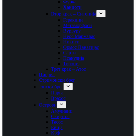
Фурка
Ханиоти
Втор крак – Ситонија
Геракини
Метаморфоси
Вурвуру
Неос Мармарас
Никити
Ормос Панагијас
Сарти
Псакудија
Торони
Трет крак – Атос
Пиериа
Стримонски брег
Јонски брег
Парга
Врахос
Острови
Амулиани
Скијатос
Тасос
Евија
Крф