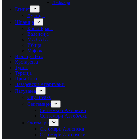
Лефкада
Египет
Хургада
Шпанија
Коста Брава
Валенсија
МАЛАГА
Ибица
Мајорка
Италија Лето
Крстарења
Тунис
Турција
Црна Гора
Лазаревски Апартмани
Патувања
City Breaks
Септември
Септември Авионски
Септември Автобуски
Октомври
Октомври Авионски
Октомври Автобуски