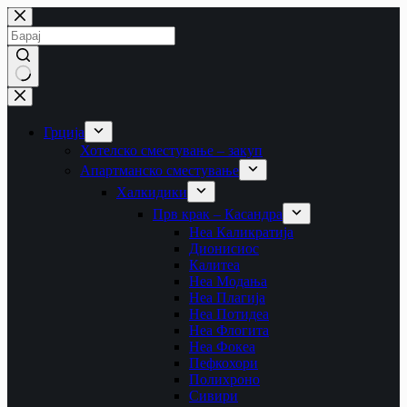
Skip
to
content
No
results
Грција
Хотелско сместување – закуп
Апартманско сместување
Халкидики
Прв крак – Касандра
Неа Каликратија
Дионисиос
Калитеа
Неа Модања
Неа Плагија
Неа Потидеа
Неа Флогита
Неа Фокеа
Пефкохори
Полихроно
Сивири