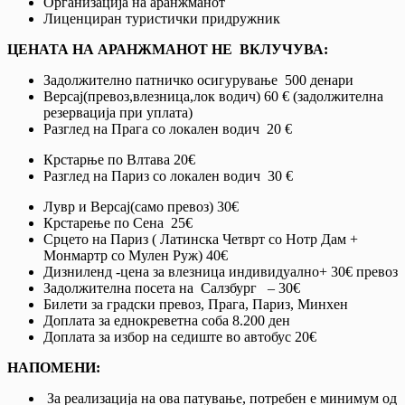
Организација на аранжманот
Лиценциран туристички придружник
ЦЕНАТА НА АРАНЖМАНОТ НЕ ВКЛУЧУВА:
Задолжително патничко осигурување 500 денари
Версај(превоз,влезница,лок водич) 60 € (задолжителна
резервација при уплата)
Разглед на Прага со локален водич 20 €
Крстарње по Влтава 20€
Разглед на Париз со локален водич 30 €
Лувр и Версај(само превоз) 30€
Крстарење по Сена 25€
Срцето на Париз ( Латинска Четврт со Нотр Дам +
Монмартр со Мулен Руж) 40€
Дизниленд -цена за влезница индивидуално+ 30€ превоз
Задолжителна посета на Салзбург – 30€
Билети за градски превоз, Прага, Париз, Минхен
Доплата за еднокреветна соба 8.200 ден
Доплата за избор на седиште во автобус 20€
НАПОМЕНИ:
За реализација на ова патување, потребен е минимум од