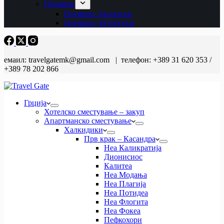
Ноември
Ноември Авионски
Ноември Автобуски
емаил: travelgatemk@gmail.com | телефон: +389 31 620 353 /
+389 78 202 866
Грција
Хотелско сместување – закуп
Апартманско сместување
Халкидики
Прв крак – Касандра
Неа Каликратија
Дионисиос
Калитеа
Неа Модања
Неа Плагија
Неа Потидеа
Неа Флогита
Неа Фокеа
Пефкохори