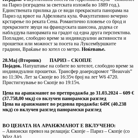
на Париз (изградена за светската изложба во 1889 год.).
Единствената прилика да се види прекрасната панорама на
Париз од врвот на Ајфеловата кула. Факултативно вечерно
крстарење по реката Сена. Романтично пловење со брод и
прекрасните звуци на француската шансона, додека се
набљудува панорамата на градот од една друга перспектива.
Попладне, слободно време за индивидуални активности и
прошетки или можност за посета на Луксембуршките
градини, Враќање во хотел со метро.
Ноќевање.
28.Мај (Вторник)
ПАРИЗ – СКОПЈЕ
Појадок.
Напуштање на собите во хотелот, слободно време за
индивидуални прошетки. Трансфер доаеродромот “Beauvais”
во 11:30ч. Лет за Скопје во 16:35ч број на лет W6 4720.
Пристигнување во Скопје во 19:15ч.
Цена на аранжманот во претпродажба до 31.03.2024 – 609 €
(37.758,00 мкд)
со вклучен панорамски разглед
Цена на аранжманот во редовна продажба: 649€ (40.238
мкд) со вклучен разглед панорамски разглед
ВО ЦЕНАТА НА АРАНЖМАНОТ Е ВКЛУЧЕНО:
– Авионски превоз на релација: Скопје – Париз – Скопје (со
Wizz Air)