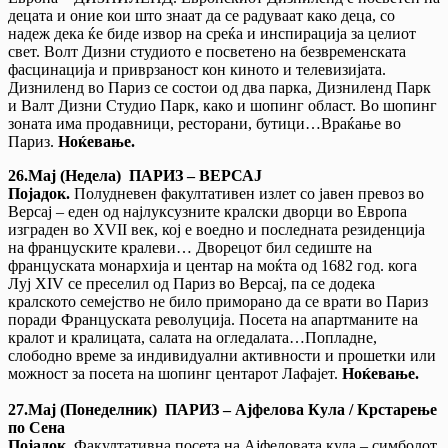
децата и оние кои што знаат да се радуваат како деца, со
надеж дека ќе биде извор на среќа и инспирација за целиот
свет. Вoлт Дизни студиото е посветено на безвременската
фасцинација и приврзаност кон киното и телевизијата.
Дизниленд во Париз се состои од два парка, Дизниленд Парк
и Валт Дизни Студио Парк, како и шопинг област. Во шопинг
зоната има продавници, ресторани, бутици…Враќање во
Париз.
Ноќевање.
26.Мај (Н
едела
)
ПАРИЗ – ВЕРСАЈ
Појадок.
Полудневен факултативен излет со јавен превоз во
Версај – еден од најлуксузните кралски дворци во Европа
изграден во XVII век, кој е воедно и последната резиденција
на француските кралеви… Дворецот бил седиште на
француската монархија и центар на моќта од 1682 год. кога
Луј XIV се преселил од Париз во Версај, па се додека
кралското семејство не било приморано да се врати во Париз
поради Француската револуција. Посета на апартманите на
кралот и кралицата, салата на огледалата…Попладне,
слободно време за индивидуални активности и прошетки или
можност за посета на шопинг центарот Лафајет.
Ноќевање.
27.Мај (Понеделник) ПАРИЗ – А
јфелова Кула / Крстарење
по Сена
Појадок.
Факултативна посета на Ајфеловата кула – симболот