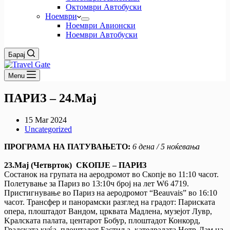
Октомври Автобуски
Ноември
Ноември Авионски
Ноември Автобуски
Барај
Menu
ПАРИЗ – 24.Мај
15 Mar 2024
Uncategorized
ПРОГРАМА НА ПАТУВАЊЕТО:
6 дена / 5 ноќевања
23.Мај (Ч
етврток
) СКОПЈЕ – ПАРИЗ
Состанок на групата на аеродромот во Скопје во 11:10 часот.
Полетување за Париз во 13:10ч број на лет W6 4719.
Пристигнување во Париз на аеродромот “Beauvais” во 16:10
часот. Трансфер и панорамски разглед на градот: Париската
опера, плоштадот Вандом, црквата Мадлена, музејот Лувр,
Kралската палата, центарот Бобур, плоштадот Конкорд,
Градската куќа, плоштадот Бастиља, катедралата Нотр-Дам на