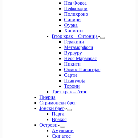
Неа Фокеа
Пефкохори
Полихроно
Сивири
Фурка
Ханиоти
Втор крак – Ситонија
Геракини
Метаморфоси
Вурвуру
Неос Мармарас
Никити
Ормос Панагијас
Сарти
Псакудија
Торони
Трет крак – Атос
Пиериа
Стримонски брег
Јонски брег
Парга
Врахос
Острови
Амулиани
Скијатос