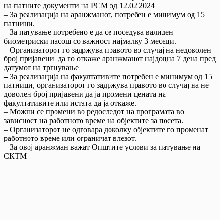
на патните документи на РСМ од 12.02.2024
– За реализација на аранжманот, потребен е минимум од 15
патници.
– За патување потребено е да се поседува валиден
биометриски пасош со важност најмалку 3 месеци.
– Организаторот го задржува правото во случај на недоволен
број пријавени, да го откаже аранжманот најдоцна 7 дена пред
датумот на тргнување
–
За реализација на факултативите потребен е минимум од 15
патници, организаторот го задржува правото во случај на не
доволен број пријавени да ја промени цената на
факултативите или истата да ја откаже.
– Можни се промени во редоследот на програмата во
зависност на работното време на објектите за посета.
– Организаторот не одговара доколку објектите го променат
работното време или ограничат влезот.
– За овој аранжман важат Општите услови за патување на
СКТМ