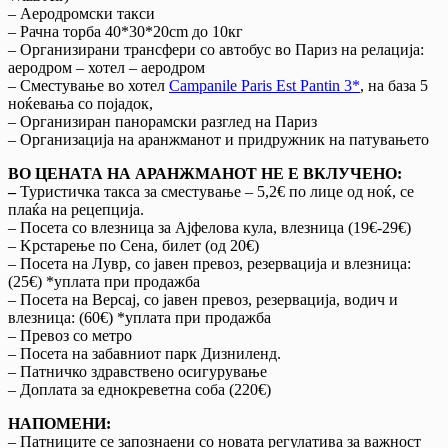
– Аеродромски такси
– Рачна торба 40*30*20cm до 10кг
– Организирани трансфери со автобус во Париз на релација:
аеродром – хотел – аеродром
– Сместување во хотел
Campanile Paris Est Pantin 3*
, на база 5
ноќевања со појадок,
– Организиран панорамски разглед на Париз
– Организација на аранжманот и придружник на патувањето
ВО ЦЕНАТА НА АРАНЖМАНОТ НЕ Е ВКЛУЧЕНО:
–
Туристичка такса за сместување – 5,2€ по лице од ноќ, се
плаќа на рецепција.
– Посета со влезница за Ајфелова кула, влезница (19€-29€)
– Kрстарење по Сена, билет (од 20€)
– Посета на Лувр, со јавен превоз, резервација и влезница:
(25€) *уплата при продажба
– Посета на Версај, со јавен превоз, резервација, водич и
влезница: (60€) *уплата при продажба
– Превоз со метро
– Посета на забавниот парк Дизниленд.
– Патничко здравствено осигурување
– Доплата за еднокреветна соба (220€)
НАПОМЕНИ:
– Патниците се запознаени со новата регулатива за важност