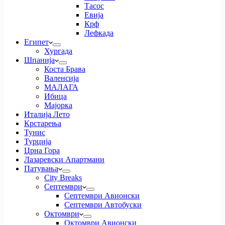
Тасос
Евија
Крф
Лефкада
Египет
Хургада
Шпанија
Коста Брава
Валенсија
МАЛАГА
Ибица
Мајорка
Италија Лето
Крстарења
Тунис
Турција
Црна Гора
Лазаревски Апартмани
Патувања
City Breaks
Септември
Септември Авионски
Септември Автобуски
Октомври
Октомври Авионски