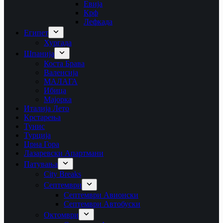
Евија
Крф
Лефкада
Египет
Хургада
Шпанија
Коста Брава
Валенсија
МАЛАГА
Ибица
Мајорка
Италија Лето
Крстарења
Тунис
Турција
Црна Гора
Лазаревски Апартмани
Патувања
City Breaks
Септември
Септември Авионски
Септември Автобуски
Октомври