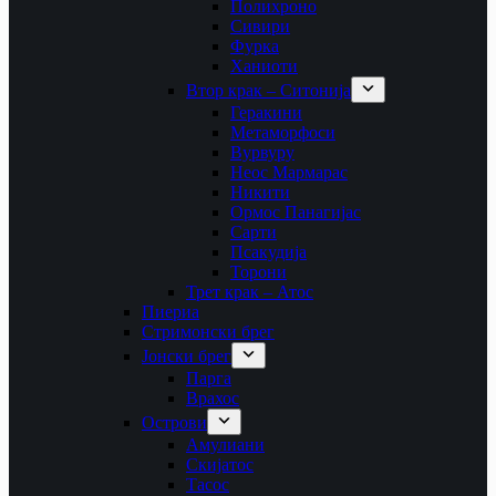
Полихроно
Сивири
Фурка
Ханиоти
Втор крак – Ситонија
Геракини
Метаморфоси
Вурвуру
Неос Мармарас
Никити
Ормос Панагијас
Сарти
Псакудија
Торони
Трет крак – Атос
Пиериа
Стримонски брег
Јонски брег
Парга
Врахос
Острови
Амулиани
Скијатос
Тасос