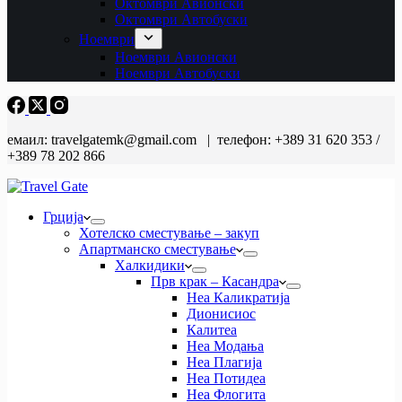
Октомври Авионски
Октомври Автобуски
Ноември
Ноември Авионски
Ноември Автобуски
емаил: travelgatemk@gmail.com | телефон: +389 31 620 353 /
+389 78 202 866
Грција
Хотелско сместување – закуп
Апартманско сместување
Халкидики
Прв крак – Касандра
Неа Каликратија
Дионисиос
Калитеа
Неа Модања
Неа Плагија
Неа Потидеа
Неа Флогита