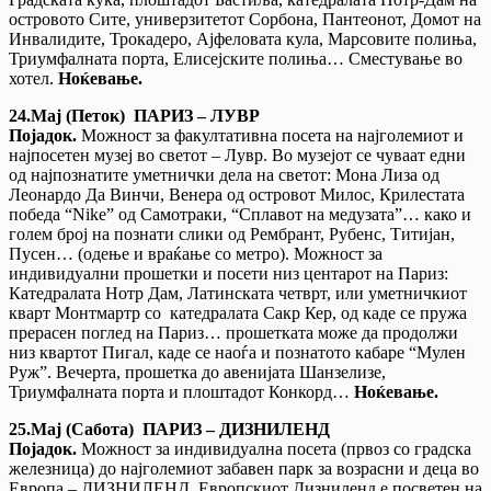
островото Сите, универзитетот Сорбона, Пантеонот, Домот на
Инвалидите, Трокадеро, Ајфеловата кула, Марсовите полиња,
Триумфалната порта, Елисејските полиња… Сместување во
хотел.
Ноќевање.
24.Мај (Петок) ПАРИЗ – ЛУВР
Појадок.
Mожност за факултативна посета на најголемиот и
најпосетен музеј во светот – Лувр. Во музејот се чуваат едни
од најпознатите уметнички дела на светот: Мона Лиза од
Леонардо Да Винчи, Венера од островот Милос, Крилестата
победа “Nike” од Самотраки, “Сплавот на медузата”… како и
голем број на познати слики од Рембрант, Рубенс, Титијан,
Пусен… (одење и враќање со метро). Можност за
индивидуални прошетки и посети низ центарот на Париз:
Катедралата Нотр Дам, Латинската четврт, или уметничкиот
кварт Монтмартр со катедралата Сакр Кер, од каде се пружа
прерасен поглед на Париз… прошетката може да продолжи
низ квартот Пигал, каде се наоѓа и познатото кабаре “Мулен
Руж”. Вечерта, прошетка до авенијата Шанзелизе,
Триумфалната порта и плоштадот Конкорд…
Ноќевање.
25.Мај (С
абота
) ПАРИЗ – ДИЗНИЛЕНД
Појадок.
Можност за индивидуална посета (првоз со градска
железница) до најголемиот забавен парк за возрасни и деца во
Европа – ДИЗНИЛЕНД. Европскиот Дизниленд е посветен на