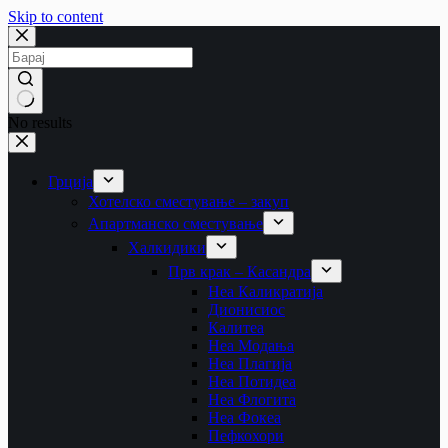
Skip to content
No results
Грција
Хотелско сместување – закуп
Апартманско сместување
Халкидики
Прв крак – Касандра
Неа Каликратија
Дионисиос
Калитеа
Неа Модања
Неа Плагија
Неа Потидеа
Неа Флогита
Неа Фокеа
Пефкохори