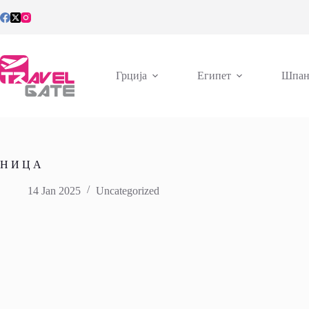
Skip
to
content
Грција
Египет
Шпан
Н И Ц А
14 Jan 2025
Uncategorized