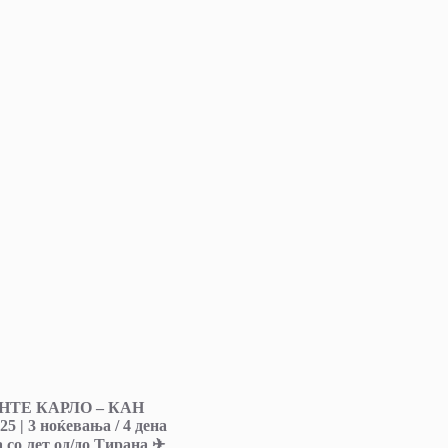
НТЕ КАРЛО – КАН
025 | 3 ноќевања / 4 дена
со лет од/до Тирана ✈