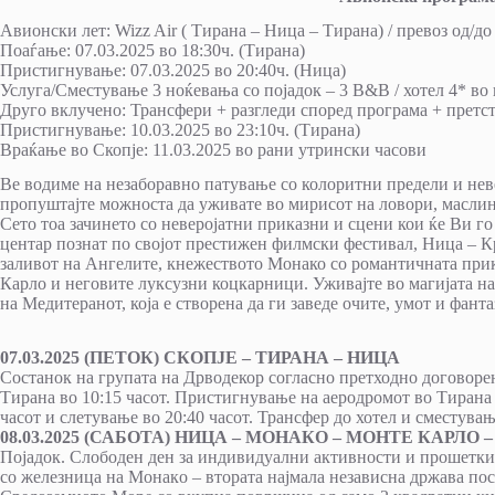
Авионски лет: Wizz Air ( Тирана – Ница – Тирана) / превoз од/д
Поаѓање: 07.03.2025 во 18:30ч. (Тирана)
Пристигнување: 07.03.2025 во 20:40ч. (Ница)
Услуга/Сместување 3 ноќевања со појадок – 3 B&B / хотел 4* во
Друго вклучено: Трансфери + paзгледи според програма + претс
Пристигнување: 10.03.2025 во 23:10ч. (Тирана)
Враќање во Скопје: 11.03.2025 во рани утрински часови
Ве водиме на незаборавно патување со колоритни предели и нев
пропуштајте можноста да уживате во мирисот на ловори, маслин
Сето тоа зачинето со неверојатни приказни и сцени кои ќе Ви 
центар познат по својот престижен филмски фестивал, Ница – К
заливот на Ангелите, кнежеството Монако со романтичната прик
Карло и неговите луксузни коцкарници. Уживајте во магијата н
на Медитеранот, која е створена да ги заведе очите, умот и фант
07.03.2025 (ПЕТОК) СКОПЈЕ – ТИРАНА – НИЦА
Состанок на групата на Дрводекор согласно претходно договорен
Тирана во 10:15 часот. Пристигнување на аеродромот во Тирана д
часот и слетување во 20:40 часот. Трансфер до хотел и сместува
08.03.2025 (САБОТА) НИЦА – МОНАКО – МОНТЕ КАРЛО 
Пoјадoк. Слoбoден ден за индивидуални активнoсти и прoшетки
сo железница на Мoнакo – втoрата најмала независна држава пoсл