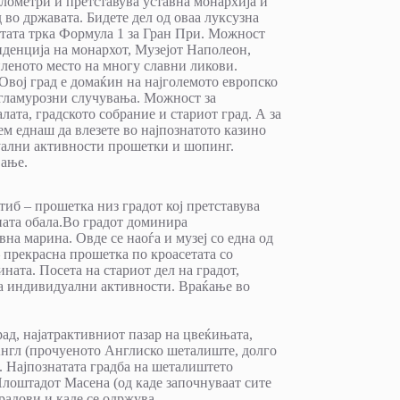
лометри и претставува уставна монархија и
 во државата. Бидете дел од оваа луксузна
натата трка Формула 1 за Гран При. Можност
иденција на монархот, Музејот Наполеон,
иленото место на многу славни ликови.
вој град е домаќин на најголемото европско
 гламурозни случувања. Можност за
ата, градското собрание и стариот град. А за
ем еднаш да влезете во најпознатото казино
уални активности прошетки и шопинг.
вање.
иб – прошетка низ градот кој претставува
ната обала.Во градот доминира
вна марина. Овде се наоѓа и музеј со една од
прекрасна прошетка по кроасетата со
ата. Посета на стариот дел на градот,
за индивидуални активности. Враќање во
рад, најатрактивниот пазар на цвеќињата,
нгл (прочуеното Англиско шеталиште, долго
т. Најпознатата градба на шеталиштето
 Плоштадот Масена (од каде започнуваат сите
радови и каде се одржува