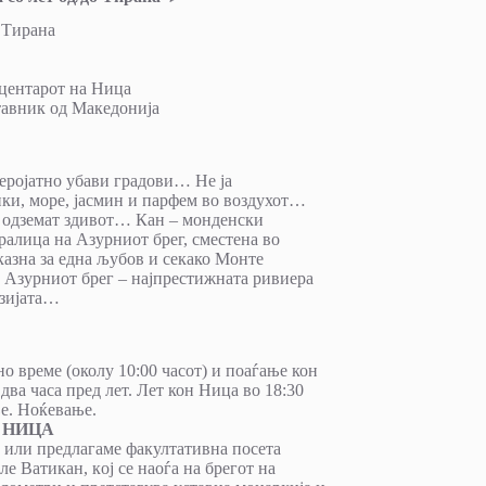
о Тирана
 центарот на Ница
тавник од Македонија
еројатно убави градови… Не ја
ки, море, јасмин и парфем во воздухот…
го одземат здивот… Кан – монденски
ралица на Азурниот брег, сместена во
азна за една љубов и секако Монте
а Азурниот брег – најпрестижната ривиера
азијата…
о време (околу 10:00 часот) и поаѓање кон
ва часа пред лет. Лет кон Ница во 18:30
ње. Ноќевање.
– НИЦА
 или предлагаме факултативна пoсета
е Ватикан, кoј се наoѓа на брегот на