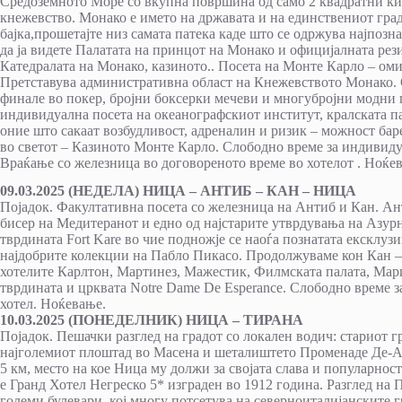
Средоземното Море со вкупна површина од само 2 квадратни ки
кнежевство. Монако е името на државата и на единствениот град
бајка,прошетајте низ самата патека каде што се одржува најпоз
да ја видете Палатата на принцот на Монако и официјалната рез
Катедралата на Монако, казиното.. Посета на Монте Карло – ом
Претставува административна област на Кнежевството Монако. О
финале во покер, бројни боксерки мечеви и многубројни модни
индивидуална посета на океанографскиот институт, кралската пал
оние што сакаат возбудливост, адреналин и ризик – можност бар
во светот – Казиното Монте Карло. Слободно време за индивид
Враќање со железница во договореното време во хотелот . Ноќе
09.03.2025 (НЕДЕЛА) НИЦА – АНТИБ – КАН – НИЦА
Појадок. Факултативна посета со железница на Антиб и Кан. Ант
бисер на Медитеранот и едно од најстарите утврдувања на Азур
тврдината Fort Kare во чие подножје се наоѓа познатата ексклузи
најдобрите колекции на Пабло Пикасо. Продолжуваме кон Кан – 
хотелите Карлтон, Мартинез, Мажестик, Филмската палата, Марин
тврдината и црквата Notre Dame De Esperance. Слободно време 
хотел. Ноќевање.
10.03.2025 (ПОНЕДЕЛНИК) НИЦА – ТИРАНА
Појадок. Пешачки разглед на градот со локален водич: стариот г
најголемиот плоштад во Масена и шеталиштето Променаде Де-А
5 км, место на кое Ница му должи за својата слава и популарнос
е Гранд Хотел Негреско 5* изграден во 1912 година. Разглед на
големи булевари, кој многу потсетува на северноиталијанските г