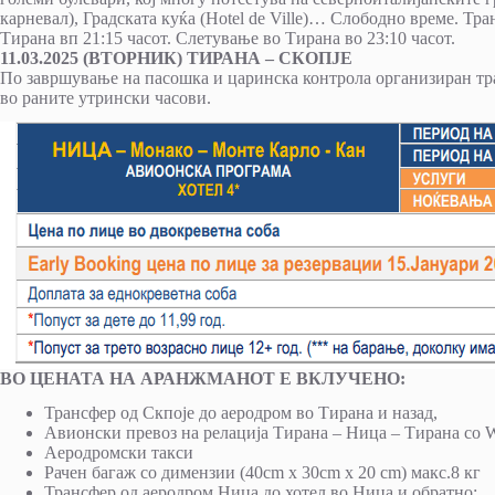
карневал), Градската куќа (Hotel de Ville)… Слободно време. Тра
Тирана вп 21:15 часот. Слетување во Тирана во 23:10 часот.
11.03.2025 (ВТОРНИК) ТИРАНА – СКОПЈЕ
По завршување на пасошка и царинска контрола организиран тр
во раните утрински часови.
ВО ЦЕНАТА НА АРАНЖМАНОТ Е ВКЛУЧЕНО:
Трансфер од Скпоје до аеродром во Тирана и назад,
Авионски превоз на релација Тирана – Ница – Тирана со W
Аеродромски такси
Рачен багаж со димензии (40cm x 30cm x 20 cm) макс.8 кг
Трансфер од аеродром Ница до хотел во Ница и обратно;