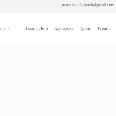
емаил: travelgatemk@gmail.com 
ија
Италија Лето
Крстарења
Тунис
Турција