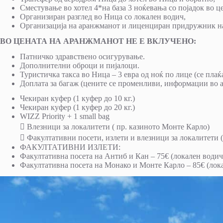
Сместување во хотел 4*на база 3 ноќевања со појадок во ц
Организиран разглед во Ница со локален водич,
Организација на аранжманот и лиценциран придружник н
ВО ЦЕНАТА НА АРАНЖМАНОТ НЕ Е ВКЛУЧЕНО:
Патничко здравствено осигурување.
Дополнителни оброци и пијалоци.
Туристичка такса во Ница – 3 евра од ноќ по лице (се плаќа
Доплата за багаж (цените се променливи, информации во а
Чекиран куфер (1 куфер до 10 кг.)
Чекиран куфер (1 куфер до 20 кг.)
WIZZ Priority + 1 small bag
 Влезници за локалитети ( пр. казиното Монте Карло)
 Факултативни посети, излети и влезници за локалитети (
ФАКУЛТАТИВНИ ИЗЛЕТИ:
Факултативна посета на Антиб и Кан – 75€ (локален водич н
Факултативна посета на Монако и Монте Карло – 85€ (локал