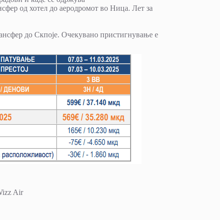
нсфер од хотел до аеродромот во Ница. Лет за
ансфер до Скпоје. Очекувано пристигнување е
izz Air