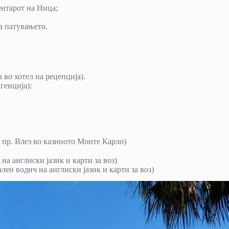
ентарот на Ница;
а патувањето.
 во хотел на рецепција).
генција):
 пр. Влез во казиното Монте Карло)
а англиски јазик и карти за воз)
ен водич на англиски јазик и карти за воз)