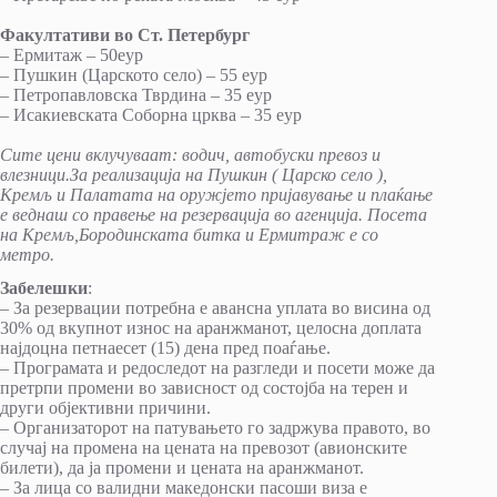
Факултативи во Ст. Петербург
– Ермитаж – 50еур
– Пушкин (Царското село) – 55 еур
– Петропавловска Тврдина – 35 еур
– Исакиевската Соборна црква – 35 еур
Сите цени вклучуваат: водич, автобуски превоз и
влезници.За реализација на Пушкин ( Царско село ),
Кремљ и Палатата на оружјето пријавување и плаќање
е веднаш со правење на резервација во агенција. Посета
на Кремљ,Бородинската битка и Ермитраж е со
метро.
Забелешки
:
– За резервации потребна е авансна уплата во висина од
30% од вкупнот износ на аранжманот, целосна доплата
најдоцна петнаесет (15) дена пред поаѓање.
– Програмата и редоследот на разгледи и посети може да
претрпи промени во зависност од состојба на терен и
други објективни причини.
– Организаторот на патувањето го задржува правото, во
случај на промена на цената на превозот (авионските
билети), да ја промени и цената на аранжманот.
– За лица со валидни македонски пасоши виза е