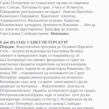
Санкт Петерсбург во утринските часови со современ
воз Сапсан. Патувањето трае 3 часа и 50 минути.
Панорамско разгледување на градот : Невски Проспект,
Казанскиот Парламент, Кралскиот плоштад,
Адмиралитетот, Васиљевско острово, Ермитаж,
Исакиевската катедрала, бронзеното Коњаник … (без да
се влезе во просториите). Трансфер до хотелот.
Сместување Слободно време.
Ноќевање.
6 ден (03.ЈАН): САНКТ ПЕТЕРСБУРГ
Појадок
. Факултативна програма до Пушкин-Царското
Село – летната резиденција на Екатерина Велика,
замокот и прекрасниот парк со површина од 34
км2.Ентериерот на замокот фасцинира со сјајот на
уметнички предмети изработени од полускапоцени
камења, злато, портрети на династијата Романови. По
повод 300 – годишнината од основањето на Санкт
Петербург заврши реконструкцијата на познатата
Килибарска сала, која го врати некогашниот сјај на
дворецот на Катерина . . Факултативен разглед на
Петропавловската тврдина, историското јадро на градот,
ПеттропавловскатаЦрква, каде се наоѓаат сите руски
императори, почнувајќи со Петар I, Историскиот музеј
на Санкт Петербург, познатиот затвор Слободно
време.Ст.Петерсбург ноќе и подигнување на мостовите