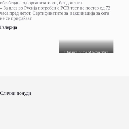
обезбедана од организаторот, без доплата.
– За влез во Русија потребен е PCR тест не постар од 72
часа пред летот. Сертификатите за вакцинација за сега
не се прифаќаат.
Галерија
Classical view of Neva river
with Isaakievsky Cathedral in
Saint-Petersburg, Russia
Слични понуди