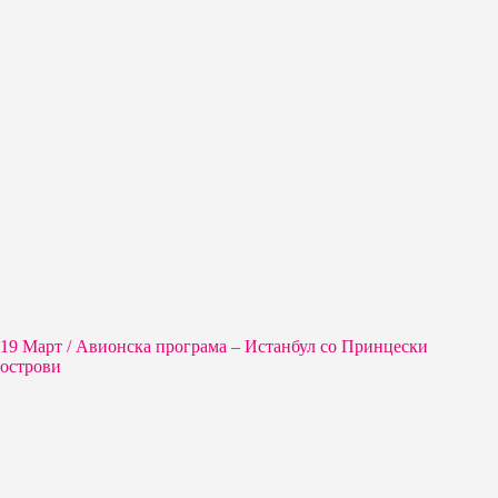
19 Март / Aвионска програма – Истанбул со Принцески
острови