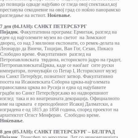
до позиција одкаде најубаво се гледа овој спектакал,кој
преставува секодневие на овој град со ноќно панорамско
разгледање на истиот.
Ноќевање
.
7 ден (04.ЈАН): САНКТ ПЕТЕРСБУРГ
Појадок
. Факултативна програма: Ермитаж, разглед на
еден од најголемите музеи во светот на Зимскиот
дворец, со над 3 милиони експонати, со ремек-делата на
Леонардо да Винчи, Тицијан, Ван Гог, Сезан, Пикасо
Слободно време. Факултативен разглед на
Петропавловската тврдина, историското јадро на градот,
ПеттропавловскатаЦрква, каде се наоѓаат сите руски
императори, почнувајќи со Петар I, Историскиот музеј
на Санкт Петербург, познатиот затвор. Факултативно
посета на Исакиевската Соборна црква-најголемата
православна црква во Русија и една од најубавите
градби во Санкт Петерсбург,како во надворешниот
изглед така и во внатрешната декорација. Официалното
име на црквата е преподобниот Исакиј Далматски, а
изградена е од 1815 до 1858 година, според проектот на
архитектот Огист Менферан. Слободно време.
Ноќевање
.
8 ден (05.ЈАН): САНКТ ПЕТЕРСБУРГ – БЕЛГРАД
Појадок
. Трансфер до аеродром. Лет со авикомпанијата