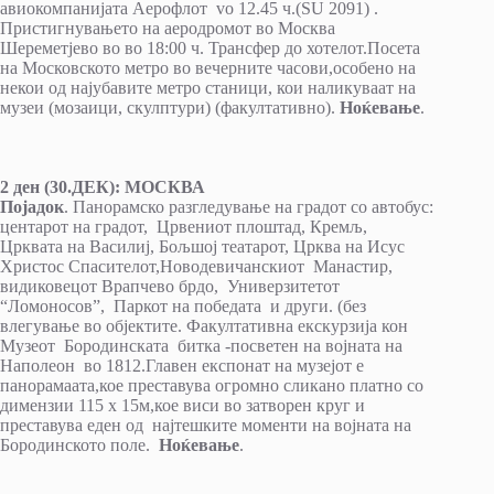
авиокомпанијата Aерофлот vo 12.45 ч.(SU 2091) .
Пристигнувањето на аеродромот во Москва
Шереметјево во во 18:00 ч. Трансфер до хотелот.Посета
на Московското метро во вечерните часови,особено на
некои од најубавите метро станици, кои наликуваат на
музеи (мозаици, скулптури) (факултативно).
Ноќевање
.
2 ден (30.ДЕК): МОСКВА
Појадок
. Панорамско разгледување на градот со автобус:
центарот на градот, Црвениот плоштад, Кремљ,
Црквата на Василиј, Бољшој театарот, Црква на Исус
Христос Спасителот,Новодевичанскиот Манастир,
видиковецот Врапчево брдо, Универзитетот
“Ломоносов”, Паркот на победата и други. (без
влегување во објектите. Факултативна екскурзија кон
Музеот Бородинската битка -посветен на војната на
Наполеон во 1812.Главен експонат на музејот е
панорамаата,кое преставува огромно сликано платно со
димензии 115 х 15м,кое виси во затворен круг и
преставува еден од најтешките моменти на војната на
Бородинското поле.
Ноќевање
.