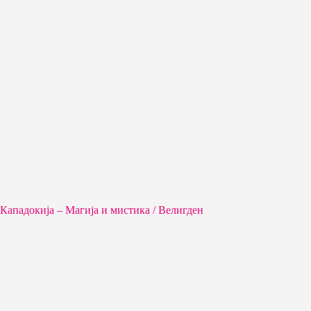
Кападокија – Магија и мистика / Велигден