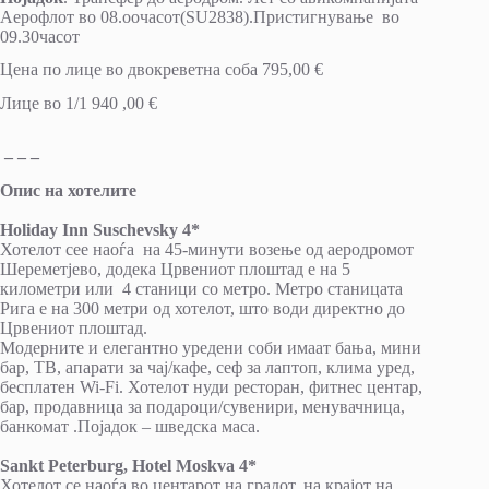
Аерофлот во 08.оочасот(SU2838).Пристигнување во
09.30часот
Цена по лице во двокреветна соба 795,00 €
Лице во 1/1 940 ,00 €
– – –
Опис на хотелите
Holiday Inn Suschevsky 4*
Хотелот сее наоѓа на 45-минути возење од аеродромот
Шереметјево, додека Црвениот плоштад е на 5
километри или 4 станици со метро. Метро станицата
Рига е на 300 метри од хотелот, што води директно до
Црвениот плоштад.
Модерните и елегантно уредени соби имаат бања, мини
бар, ТВ, апарати за чај/кафе, сеф за лаптоп, клима уред,
бесплатен Wi-Fi. Хотелот нуди ресторан, фитнес центар,
бар, продавница за подароци/сувенири, менувачница,
банкомат .Појадок – шведска маса.
Sankt Peterburg, Hotel Moskva 4*
Хотелот се наоѓа во центарот на градот, на крајот на