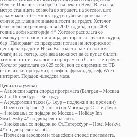
Невски Проспект, на брегот на реката Нева. Влезот во
метро станицата се наоѓа во зградата на хотелот, што
дава можност без многу труд и губење време да се
стигне до главните знаменитости на градот. Хотелот
беше целосно реновиран во 2007 година, а од 2008
година доби категорија 4 * Хотелот располага со
неколку ресторани: пивница, ресторан со грузиска кујна,
бар „Панорама“ со прекрасен поглед на историскиот
центар на градот и Нева. Во фоајето на хотелот има
благајна за театар, која дава можност да се купат билети
за концертот и театарската програма на Санкт Петербург.
Хотелот располага со 825 соби, кои се опремени со ТВ
(сателитски програми), телефон, фрижидер, сеф, Wi Fi
интернет. Појадок -шведска маса.
Цената влучува:
– Авионски карти според програмата (Белград – Москва
& Ст. Петерсбург – Белград.
– Аеродромски такси (141еур – подложни на промени)
– Превоз со брз воз (Сапсан) од Москва до Ст Петрбург.
– 4 ноќевања со појадок во Москва – Holiday Inn
Suschevsky 4* во двокреветна соба.
– 3 ноќевања со појадок во Ст.Петерсбург – Hotel Moskva
4* во двокреветна соба.
– Пречек на аеродром и трансфери според програмата.