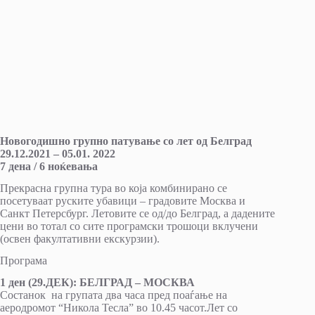
Новогодишно групно патување со лет од Белград
29.12.2021 – 05.01. 2022
7 дена / 6 ноќевања
Прекрасна групна тура во која комбинирано се
посетуваат руските убавици – градовите Москва и
Санкт Петерсбург. Летовите се од/до Белград, а дадените
цени во тотал со сите програмски трошоци вклучени
(освен факултативни екскурзии).
Програма
1 ден (29.ДЕК): БЕЛГРАД – МОСКВА
Состанок на групата два часа пред поаѓање на
аеродромот “Никола Тесла” во 10.45 часот.Лет со