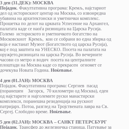
3 ден (31.ДЕК): МОСКВА
Појадок
. Факултативна програма: Кремљ, најстариот
дел од историскиот центар на Москва, со извонредна
убавина на архитектонски и уметнички комплекс.
Прошетка по делот на црквата Успесение на Архангел,
палатата каде се наоѓа ризницата на Царска Русија.
Големо историското и уметничкото богатство на
Московскиот Кремљ, кои се собрани во една збирка од
која е настанат Музеот (Богатството од царска Русија),
кој е под заштита на УНЕСКО. Посета на палатата на
оружјето,ризницата на царска Русија. Во вечерните
часови со метро и водич посета на централните
плоштади на Москва каде со прекрасен огномет се
дочекува Новата Година.
Ноќевање
.
4 ден (01.ЈАН): МОСКВА
Појадок. Факултативна програма: Сергиев пасад
(поранешен Загорск, 70 километри од Москва), еден
од најстарите и најголемите руски манастирски
комплекси, поранешна резиденција на рускиот
патријарх. Потоа, разглед на Тројствената лавра на Св.
Сергеј. Слободно време.
Ноќевање
.
5 ден (02.ЈАН): МОСКВА – САНКТ ПЕТЕРСБУРГ
Појадок
. Трансфер до железничка станица. Патување за