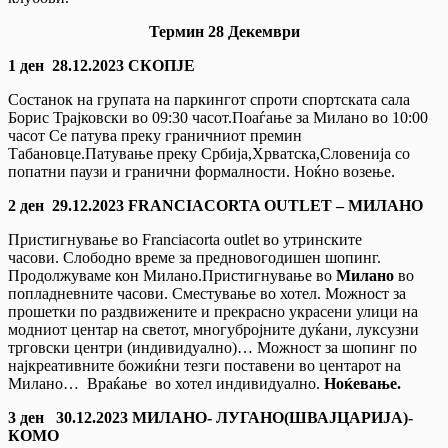
Термин 2
8
Декември
1 ден
28.12.2023
СКОПЈЕ
Состанок на групата на паркингот спроти спортската сала
Борис Трајковски во 09:30 часот.Поаѓање за Милано во 10:00
часот Се патува преку граничниот премин
Tабановце.Патување преку Србија,Хрватска,Словенија со
попатни паузи и гранични формалности. Ноќно возење.
2 ден
29.12.2023 FRANCIACORTA OUTLET –
МИЛАНО
Пристигнување во Franciacorta outlet во утринските
часови. Слободно време за предновогодишен шопинг.
Продолжуваме кон Милано.Пристигнување во
Милано
во
попладневните часови. Сместување во хотел. Можност за
прошетки по раздвижените и прекрасно украсени улици на
модниот центар на светот, многубројните дуќани, луксузни
трговски центри (индивидуално)… Можност за шопинг по
најкреативните божиќни тезги поставени во центарот на
Милано… Враќање во хотел индивидуално.
Ноќевање.
3
ден
30.12.2023
МИЛАНО- ЛУГАНО(ШВАЈЦАРИЈА)-
КОМО