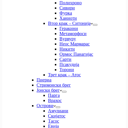
Полихроно
Сивири
Фурка
Ханиоти
Втор крак – Ситонија
Геракини
Метаморфоси
Вурвуру
Неос Мармарас
Никити
Ормос Панагијас
Сарти
Псакудија
Торони
Трет крак – Атос
Пиериа
Стримонски брег
Јонски брег
Парга
Врахос
Острови
Амулиани
Скијатос
Тасос
Евија