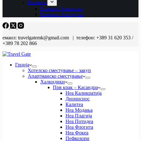
Ноември
Ноември Авионски
Ноември Автобуски
емаил: travelgatemk@gmail.com | телефон: +389 31 620 353 /
+389 78 202 866
Грција
Хотелско сместување – закуп
Апартманско сместување
Халкидики
Прв крак – Касандра
Неа Каликратија
Дионисиос
Калитеа
Неа Модања
Неа Плагија
Неа Потидеа
Неа Флогита
Неа Фокеа
Пефкохори