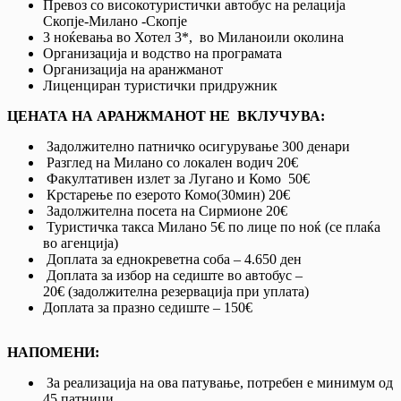
Превоз со високотуристички автобус на релација
Скопје-Милано -Скопје
3 ноќевања во Хотел 3*, во Миланoили околина
Организација и водство на програмата
Организација на аранжманот
Лиценциран туристички придружник
ЦЕНАТА НА АРАНЖМАНОТ НЕ ВКЛУЧУВА:
Задолжително патничко осигурување 300 денари
Разглед на Милано со локален водич 20€
Факултативен излет за Лугано и Комо 50€
Крстарење по езерото Комо(30мин) 20€
Задолжителна посета на Сирмионе 20€
Туристичка такса Милано 5€ по лице по ноќ (се плаќа
во агенција)
Доплата за еднокреветна соба – 4.650 ден
Доплата за избор на седиште во автобус –
20€ (задолжителна резервација при уплата)
Доплата за празно седиште – 150€
НАПОМЕНИ:
За реализација на ова патување, потребен е минимум од
45 патници.