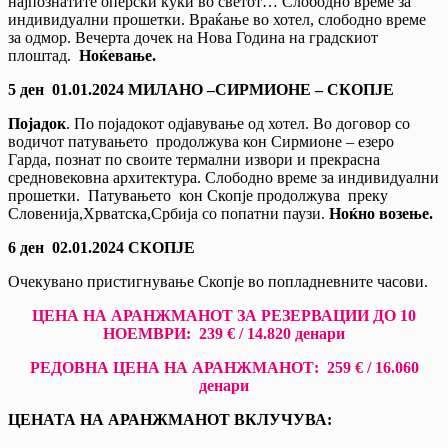
најпознатите оперски куќи во светот… Слободно време за
индивидуални прошетки. Враќање во хотел, слободно време
за одмор. Вечерта дочек на Нова Година на градскиот
плоштад.
Ноќевање.
5 ден
01.01.20
24
МИЛАНО –СИРМИОНЕ – СКОПЈЕ
Појадок
. По појадокот одјавување од хотел. Во договор со
водичот патувањето продолжува кон Сирмионе – езеро
Гарда, познат по своите термални извори и прекрасна
средновековна архитектура. Слободно време за индивидуални
прошетки. Патувањето кон Скопје продолжува преку
Словенија,Хрватска,Србија со попатни паузи.
Ноќно возење.
6 ден
02.01.20
24
СКОПЈЕ
Очекувано пристигнување Скопје во попладневните часови.
ЦЕНА НА АРАНЖМАНОТ ЗА РЕЗЕРВАЦИИ ДО 10
НОЕМВРИ:
23
9
€
/ 14.82
0 денари
РЕДОВНА ЦЕНА НА АРАНЖМАНОТ: 259 € / 16.060
денари
ЦЕНАТА НА АРАНЖМАНОТ ВКЛУЧУВА: