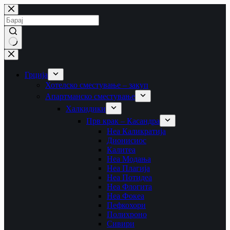
Skip
to
content
No
results
Грција
Хотелско сместување – закуп
Апартманско сместување
Халкидики
Прв крак – Касандра
Неа Каликратија
Дионисиос
Калитеа
Неа Модања
Неа Плагија
Неа Потидеа
Неа Флогита
Неа Фокеа
Пефкохори
Полихроно
Сивири