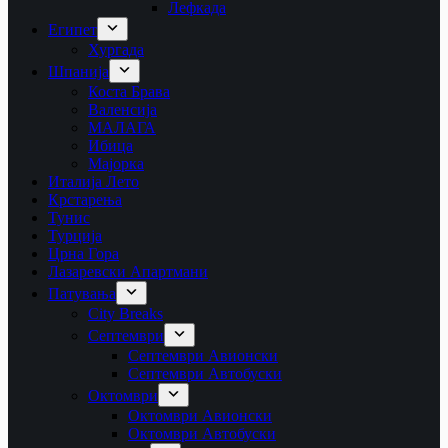
Лефкада
Египет
Хургада
Шпанија
Коста Брава
Валенсија
МАЛАГА
Ибица
Мајорка
Италија Лето
Крстарења
Тунис
Турција
Црна Гора
Лазаревски Апартмани
Патувања
City Breaks
Септември
Септември Авионски
Септември Автобуски
Октомври
Октомври Авионски
Октомври Автобуски