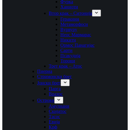
Фурка
Ханиоти
Втор крак – Ситонија
Геракини
Метаморфоси
Вурвуру
Неос Мармарас
Никити
Ормос Панагијас
Сарти
Псакудија
Торони
Трет крак – Атос
Пиериа
Стримонски брег
Јонски брег
Парга
Врахос
Острови
Амулиани
Скијатос
Тасос
Евија
Крф