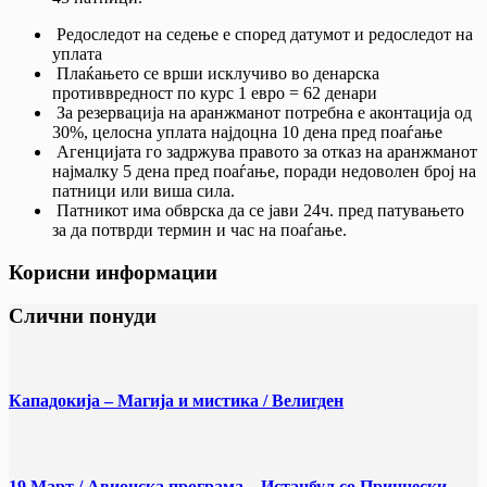
Редоследот на седење е според датумот и редоследот на
уплата
Плаќањето се врши исклучиво во денарска
противвредност по курс 1 евро = 62 денари
За резервација на аранжманот потребна е аконтација од
30%, целосна уплата најдоцна 10 дена пред поаѓање
Агенцијата го задржува правото за отказ на аранжманот
најмалку 5 дена пред поаѓање, поради недоволен број на
патници или виша сила.
Патникот има обврска да се јави 24ч. пред патувањето
за да потврди термин и час на поаѓање.
Корисни информации
Слични понуди
Кападокија – Магија и мистика / Велигден
19 Март / Aвионска програма – Истанбул со Принцески