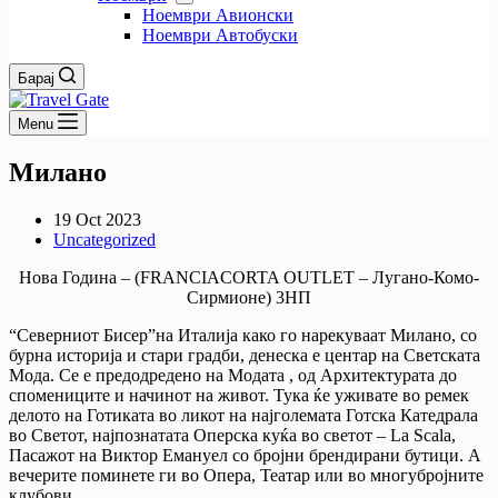
Ноември Авионски
Ноември Автобуски
Барај
Menu
Милано
19 Oct 2023
Uncategorized
Нова Година – (FRANCIACORTA OUTLET – Лугано-Комо-
Сирмионе) 3НП
“Северниот Бисер”на Италија како го нарекуваат Милано, со
бурна историја и стари градби, денеска е центар на Светската
Мода. Се е предодредено на Модата , од Архитектурата до
спомениците и начинот на живот. Тука ќе уживате во ремек
делото на Готиката во ликот на најголемата Готска Катедрала
во Светот, најпознатата Оперска куќа во светот – La Scala,
Пасажот на Виктор Емануел со бројни брендирани бутици. А
вечерите поминете ги во Опера, Театар или во многубројните
клубови.