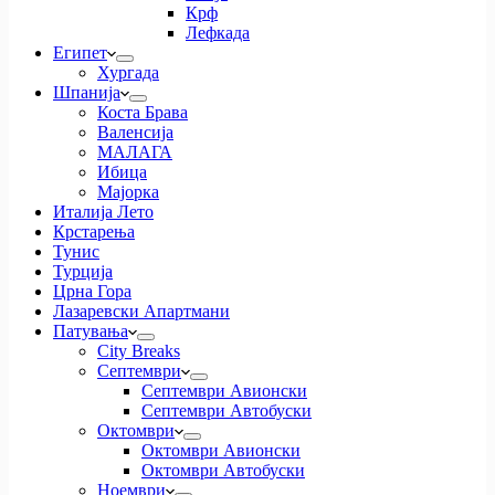
Крф
Лефкада
Египет
Хургада
Шпанија
Коста Брава
Валенсија
МАЛАГА
Ибица
Мајорка
Италија Лето
Крстарења
Тунис
Турција
Црна Гора
Лазаревски Апартмани
Патувања
City Breaks
Септември
Септември Авионски
Септември Автобуски
Октомври
Октомври Авионски
Октомври Автобуски
Ноември