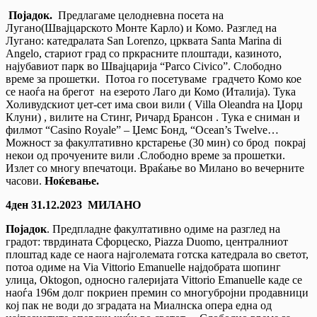
Појадок.
Предлагаме целодневна посета на
Лугано(Швајцарското Монте Карло) и Комо. Разглед на
Лугано: катедралата San Lorenzo, црквата Santa Marina di
Angelo, стариот град со пркрасните плоштади, казиното,
најубавиот парк во Швајцарија “Parco Civico”. Слободно
време за прошетки. Потоа го посетуваме градчето Комо кое
се наоѓа на брегот на езерото Лаго ди Комо (Италија). Тука
Холивудскиот џет-сет има свои вили ( Villa Oleandra на Џорџ
Клуни) , вилите на Стинг, Ричард Брансон . Тука е сниман и
филмот “Casino Royale” – Џемс Бонд, “Ocean’s Twelve…
Можност за факултативно крстарење (30 мин) со брод покрај
некои од прочуените вили .Слободно време за прошетки.
Излет со многу впечатоци. Враќање во Милано во вечерните
часови.
Ноќевање.
4
ден
31.12.2023
МИЛАНО
Појадок
. Предпладне факултативно одиме на разглед на
градот: тврдината Сфорцеско, Piazza Duomo, централниот
плоштад каде се наога најголемата готска катедрала во светот,
потоа одиме на Via Vittorio Emanuelle најдобрата шопинг
улица, Oktogon, односно галеријата Vittorio Emanuelle каде се
наоѓа 196м долг покриен премин со многубројни продавници
кој пак не води до зградата на Миалнска опера една од