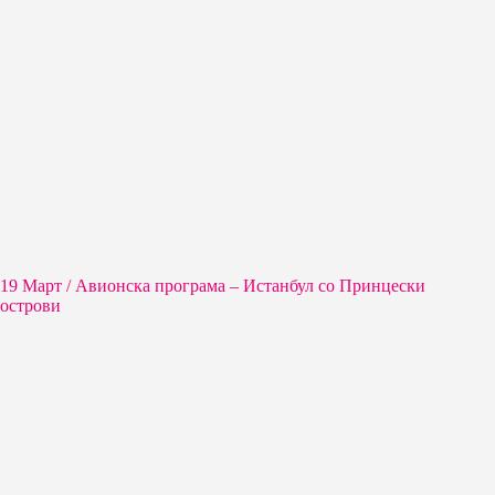
19 Март / Aвионска програма – Истанбул со Принцески
острови