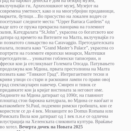
град на барокот денеска е дом на безброј музеи,
вклучувајќи ги, Археолошкиот музеј, Музејот на
современа уметност, како и на многубројни продавници,
маркети, бутици…Во присуство на локален водич се
посетуваат следните места: “Upper Barraca Gardens” од
каде што се пружа прекрасна панорама на големиот
залив, Катедралата “St.John”, украсена со богатсвото кое
датира од времето на Витезите на Малта, вклучувајќи го
и познатото сликарство на Caravaggio. Претседателската
палата, позната како “Grand Master’s Palace”, украсена со
портрети на големите европски монарси, Малтешки
претседатели… уникатни гобленски таписерии, и
фрески кои ја отсликуваат Големата Опсада. Патувањето
продолжува кон Мдина, првата престолнина на Малта
позната како “Тивкиот Град”. Интригантните тесни и
криви улици со стари и раскошни лампи го прави овој
град спектакуларен навечер. Смирен и тивок се
придавките кои ја кријат вистината за неговот име.
Ѕидините на Мдина датираат од 1090г, на главниот
плоштад стои барокна катедрала, во Мдина се наоѓаат и
катакомбите St.Paul, подземни римски гробишта, кои се
користеле се до 4 век. Мозаиците во Domus Romana или
Римската Вила кои датираат од 1 век п.н.е се одлична
илустрација на Хеленската сликовита култура. Враќање
во хотел.
Вечерта дочек на Новата 2025