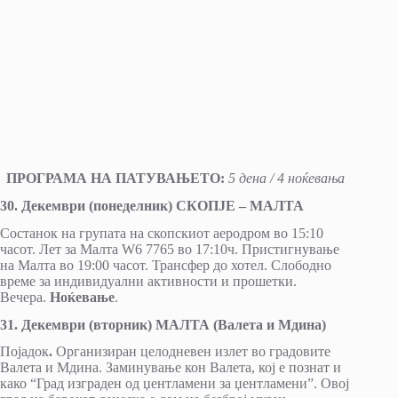
ПРОГРАМА НА ПАТУВАЊЕТО:
5 дена / 4 ноќевања
30. Декември (понеделник) СКОПЈЕ – МАЛТА
Состанок на групата на скопскиот аеродром во 15:10
часот. Лет за Малта W6 7765 во 17:10ч. Пристигнување
на Малта во 19:00 часот. Трансфер до хотел. Слободно
време за индивидуални активности и прошетки.
Вечера.
Ноќевањe
.
31. Декември (вторник) МАЛТА (Валета и Мдина)
Појадок
.
Организиран целодневен излет во градовите
Валета и Мдина. Заминување кон Валета, кој е познат и
како “Град изграден од џентламени за џентламени”. Овој