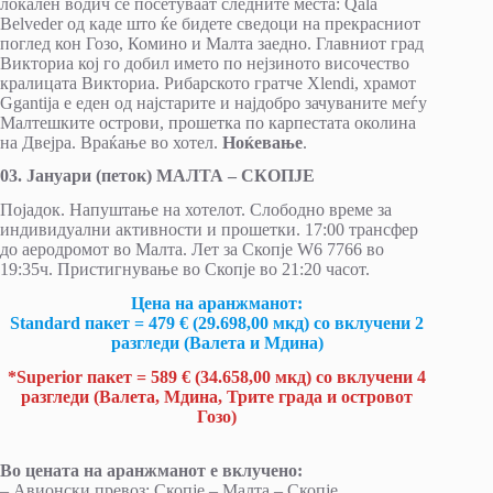
локален водич се посетуваат следните места: Qala
Belveder од каде што ќе бидете сведоци на прекрасниот
поглед кон Гозо, Комино и Mалта заедно. Главниот град
Викториа кој го добил името по нејзиното височество
кралицата Викториа. Рибарското гратче Xlendi, храмот
Ggantija е еден од најстарите и најдобро зачуваните меѓу
Малтешките острови, прошетка по карпестата околина
на Двејра. Враќање во хотел.
Ноќевање
.
03. Јануари (петок) МАЛТА – СКОПЈЕ
Појадок. Напуштање на хотелот. Слободно време за
индивидуални активности и прошетки. 17:00 трансфер
до аеродромот во Малта. Лет за Скопје W6 7766 во
19:35ч. Пристигнување во Скопје во 21:20 часот.
Цена на аранжманот:
Standard
пакет
= 479 € (29.698,00 мкд) с
о вклучени 2
разгледи (Валета и Мдина)
*Superior пакет = 589 € (34.658,00 мкд)
со вклучени 4
разгледи (Валета, Мдина, Трите града и островот
Гозо)
Во цената на аранжманот е вклучено:
– Авионски превоз: Скопје – Малта – Скопје