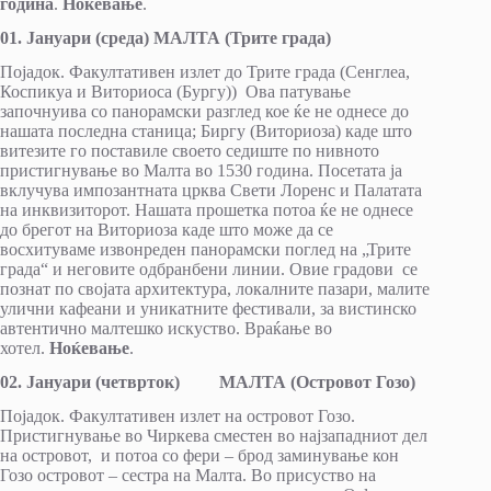
година
.
Ноќевање
.
01. Јануари (среда) МАЛТА (Трите града)
Појадок. Факултативен излет до Трите града (Сенглеа,
Коспикуа и Виториоса (Бургу)) Ова патување
започнуива со панорамски разглед кое ќе не однесе до
нашата последна станица; Биргу (Виториоза) каде што
витезите го поставиле своето седиште по нивното
пристигнување во Малта во 1530 година. Посетата ја
вклучува импозантната црква Свети Лоренс и Палатата
на инквизиторот. Нашата прошетка потоа ќе не однесе
до брегот на Виториоза каде што може да се
восхитуваме извонреден панорамски поглед на „Трите
града“ и неговите одбранбени линии. Овие градови се
познат по својата архитектура, локалните пазари, малите
улични кафеани и уникатните фестивали, за вистинско
автентично малтешко искуство. Враќање во
хотел.
Ноќевање
.
02. Јануари (четврток) МАЛТА (Островот Гозо)
Појадок. Факултативен излет на островот Гозо.
Пристигнување во Чиркева сместен во најзападниот дел
на островот, и потоа со фери – брод заминување кон
Гозо островот – сестра на Малта. Во присуство на