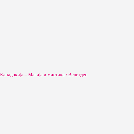
Кападокија – Магија и мистика / Велигден