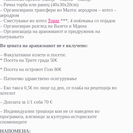
– Рачна торба или ранец (40x30x20cm)
– Oрганизирани трансфери во Малта: аеродром – хотел –
аеродром
– Сместување во хотел
Topaz
***, 4 ноќевања со појадок
– Организиран разглед на Валета и Мдина
– Организација на аранжманот и придружник на
патувањето
Во цената на аранжманот не е вклучено:
– Факулативни излети и посети:
* Посета на Трите града 50€
* Посета на островот Гозо 80€
– Патничко здравствено осигурување
– Еко такса 0,5€ по лице од ден, се плаќа на рецепција во
хотелот
– Доплата за 1/1 соба 70 €
– Индивидуални трошоци кои не се наведени во
програмата, влезници за културно-историските
спомениците
НАПОМЕНА: