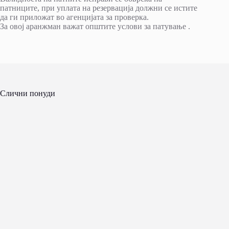
патниците, при уплата на резервација должни се истите
да ги приложат во агенцијата за проверка.
За овој аранжман важат општите услови за патување .
Слични понуди