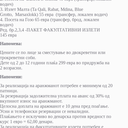
водич)
3. Излет Малта (Ta Qali, Rabat, Mdina, Blue
Grotto, Marsaxlokk) 55 евра (трансфер, локален водич)
4. Посета на Гозо 65 евра (трансфер, брод, локален
водич)
Ред. бр.2,3,4 -ПАКЕТ ФАКУЛТАТИВНИ ИЗЛЕТИ
145 евра
Напомена:
Цените се по лице за сместување во двокреветни или
трокреветни соби.
Дете од 2 до 12 години плаќа 299 евра во придружба на
2 возрасни.
Напомени:
За реализација на аранжманот потребен е минимум од 20
патници.
За резервација задолжителна уплата на аванс од 30% од
вкупниот износ на аранжманот.
Целосна доплата на аражманот е 10 дена пред поаѓање.
Усни и телефонски резервации се невалидни.
Плаќањето е исклучиво во денарска против вредност по
курс 1 евро = 62,00 денари.
За реализација на факултативните излети потребен е