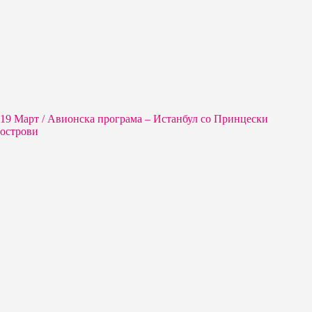
19 Март / Aвионска програма – Истанбул со Принцески
острови