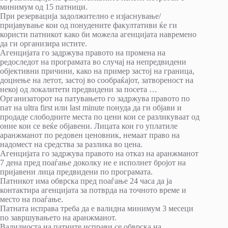
минимум од 15 патници.
При резервација задолжително е изјаснување/
пријавување кои од понудените факултативи ќе ги
користи патникот како би можела агенцијата навремено
да ги организира истите.
Агенцијата го задржува правото на промена на
редоследот на програмата во случај на непредвидени
објективни причини, како на пример застој на граница,
доцнење на летот, застој во сообраќајот, затвореност на
некој од локалитети предвидени за посета …
Организаторот на патувањето го задржува правото по
пат на ultra first или last minute понуда да ги објави и
продаде слободните места по цени кои се разликуваат од
оние кои се веќе објавени. Лицата кои го уплатиле
аранжманот по редовен ценовник, немаат право на
надомест на средства за разлика во цена.
Агенцијата го задржува правото на отказ на аранжманот
7 дена пред поаѓање доколку не е исполнет бројот на
пријавени лица предвидени по програмата.
Патникот има обврска пред поаѓање 24 часа да ја
контактира агенцијата за потврда на точното време и
место на поаѓање.
Патната исправа треба да е валидна минимум 3 месеци
по завршувањето на аранжманот.
Валидноста на патните исправи се обврска на