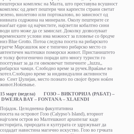
пештерски комплекс на Малта, што преставува всушност
комплекс од девет пештери чии карпести страни светат
зелено, виолетово или портокалово, во зависност од
нивната содржина на минерали. Околу пештерите се
наоѓаат едни од најчистите, најсветли кобалтно сини
води што може да се замислат. Доколку дозволуваат
временските услови има можност за пловење со бродче
низ Blue Grottо. Потоа следува посета на рибарското
гратче Марсашлок кое е типично рибарско место со
автентичен малтешки поморски живот. Пристаништето
е толку фотогенично поради што многу туристи го
посетуваат за да ги овековечат типичните ,,luzzu,,
рибарски чамци. Слободно време за ручек.Враќање во
хотел.Слободно време за индивидуални активности
во Сент Џулијан, место познато по својот бурен ноќен
живот.Ноќевање.
15
март
(недела) ГОЗО
– ВИКТОРИЈА (РАБАТ) –
DWEJRA BAY – FONTANA – XLAENDI
Појадок. Целодневна факултативна
посета на островот Гозо (Calypso’s Island), вториот
најгoлем остров во Малтешкиот архипелаг каде
историјата, природата и културата се здружуваат да
создадат навистина магично искуство. Гозо во грчката