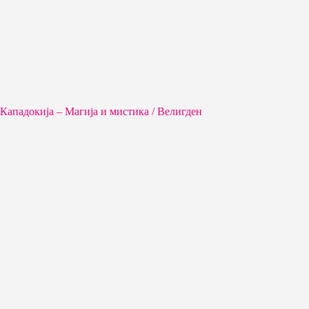
Кападокија – Магија и мистика / Велигден