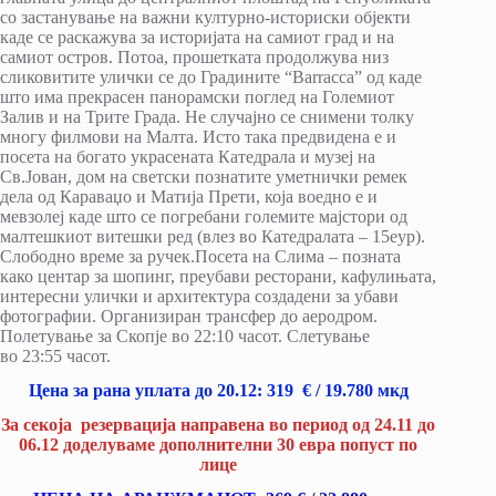
со застанување на важни културно-историски објекти
каде се раскажува за историјата на самиот град и на
самиот остров. Потоа, прошетката продолжува низ
сликовитите улички се до Градините “Barracca” од каде
што има прекрасен панорамски поглед на Големиот
Залив и на Трите Града. Не случајно се снимени толку
многу филмови на Малта. Исто така предвидена е и
посета на богато украсената Катедрала и музеј на
Св.Јован, дом на светски познатите уметнички ремек
дела од Караваџо и Матија Прети, која воедно е и
мевзолеј каде што се погребани големите мајстори од
малтешкиот витешки ред (влез во Катедралата – 15еур).
Слободно време за ручек.Посета на Слима – позната
како центар за шопинг, преубави ресторани, кафулињата,
интересни улички и архитектура создадени за убави
фотографии. Организиран трансфер до аеродром.
Полетување за Скопје во 22:10 часот. Слетување
во 23:55 часот.
Цена за ран
a
уплат
a
до
20
.12
:
319
€
/ 19.78
0 мкд
За секоја резервација направена во период од 24.11 до
06.12 доделуваме дополнителни 30 евра попуст по
лице