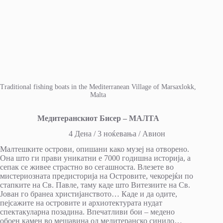
Traditional fishing boats in the Mediterranean Village of Marsaxlokk,
Malta
Медитеранскиот Бисер – МАЛТА
4 Дена / 3 ноќевања / Авион
Малтешките острови, опишани како музеј на отворено.
Она што ги прави уникатни е 7000 годишна историја, а
сепак се живее страстно во сегашноста. Влезете во
мистериозната предисторија на Островите, чекорејќи по
стапките на Св. Павле, таму каде што Витезиите на Св.
Јован го бранеа христијанството… Каде и да одите,
пејсажите на островите и архиотектурата нудат
спектакуларна позадина. Впечатливи бои – медено
обоен камен во мешавина од медитеранско синило…