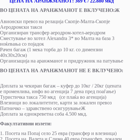
ЦЕНА НА АРАНЖМАНОТ
:
369
€ / 22
.880
мкд
ВО ЦЕНАТА НА АРАНЖМАНОТ Е ВКЛУЧЕНО:Ж
Авионски превоз на релација Скопје-Малта-Скопје
Аеродромски такси
Организиран трансфер аеродром-хотел-аеродром
Сместување во хотел Alexandra 3* во Малта на база 3
ноќевања со појадок
Рачен багаж (1 мека торба до 10 кг. со димензии
40х30х20см)
Организација на аранжманот и придружник на патување
ВО ЦЕНАТА НА АРАНЖМАНОТ НЕ Е ВКЛУЧЕНО:
Доплата за чекиран багаж – куфер до 10кг / 20кг (цената
е променлива, инфо во агенција 7 дена пред поаѓање)
Туристичка такса 750 мкд (се плаќа во агенција)
Влезници во локалитетите, карти за локален превоз
Патничко – здравствено осигурувањеЖ
Доплата за еднокреветна соба 4.500 мкд.
Факултативни излети:
1. Посета на Попај село 25 евра (трансфер и влезница)
2. Посета на Валета и Слима 40 евра (трансфер, локален