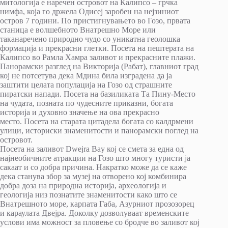
митологија е наречен островот на Калипсо – грчка
нимфа, која го држела Одисеј заробен на нејзиниот
остров 7 години. По пристигнувањето во Гозо, првата
станица е волшебното Внатрешно Море или
таканаречено природно чудо со уникатна геолошка
формација и прекрасни глетки. Посета на пештерата на
Калипсо во Рамла Хамра заливот и прекрасните плажи.
Панорамски разглед на Викторија (Рабат), главниот град
кој не потсетува дека Мдина била изградена да ја
заштити целата популација на Гозо од страшните
пиратски напади. Посета на базиликата Та Пину-Место
на чудата, позната по чудесните приказни, богата
историја и духовно значење на ова прекрасно
место. Посета на старата цитадела богата со калдрмени
улици, историски знаменитости и панорамски поглед на
островот.
Посета на заливот Dwejra Bay кој се смета за една од
најнеобичните атракции на Гозо што многу туристи ја
сакаат и со добра причина. Накратко може да се каже
дека станува збор за музеј на отворено кој комбинира
добра доза на природна историја, археологија и
геологија низ познатите знаменитости како што се
Внатрешното море, карпата Габа, Азурниот прозозорец
и караулата Двејра. Доколку дозволуваат временските
услови има можност за пловење со бродче во заливот кој