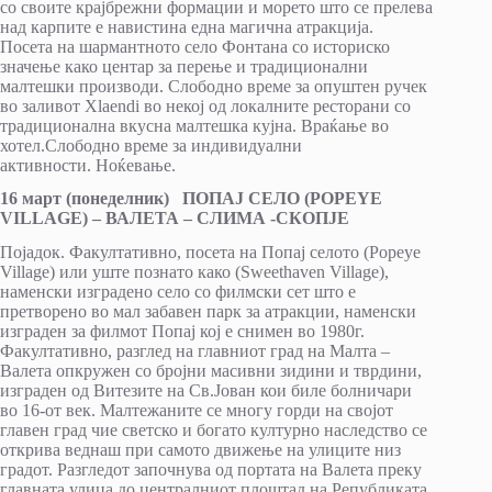
со своите крајбрежни формации и морето што се прелева
над карпите е навистина една магична атракција.
Посета на шармантното село Фонтана со историско
значење како центар за перење и традиционални
малтешки производи. Слободно време за опуштен ручек
во заливот Xlaendi во некој од локалните ресторани со
традиционална вкусна малтешка кујна. Враќање во
хотел.Слободно време за индивидуални
активности. Ноќевање.
16 март (понеделник) ПОПАЈ СЕЛО (POPEYE
VILLAGE) – ВАЛЕТА – СЛИМА -СКОПЈЕ
Појадок. Факултативно, посета на Попај селото (Popeye
Village) или уште познато како (Sweethaven Village),
наменски изградено село со филмски сет што е
претворено во мал забавен парк за атракции, наменски
изграден за филмот Попај кој е снимен во 1980г.
Факултативно, разглед на главниот град на Малта –
Валета опкружен со бројни масивни зидини и тврдини,
изграден од Витезите на Св.Јован кои биле болничари
во 16-от век. Малтежаните се многу горди на својот
главен град чие светско и богато културно наследство се
открива веднаш при самото движење на улиците низ
градот. Разгледот започнува од портата на Валета преку
главната улица до централниот плоштад на Републиката