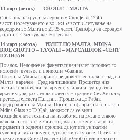
13
март (петок)
СКОПЈЕ – МАЛТА
Состанок на група на аеродром Скопје во 17:45
часот. Полетувањето е во 19:45 часот. Слетување на
аеродром во Малта во 21:35 часот. Трансфер од аeродром
до хотел. Сместување. Ноќевање.
14 март (сабота)
ИЗЛЕТ ПО МАЛТА- МDINA –
BlUE GROTTO – TA’QАLI – МАРСАШЛОК
–СЕНТ
ЏУЛИЈАН
Појадок. Целодневен факултативен излет исполнет со
историја, култура и природна убавина.
Посета на Мдина стариот средновековен главен град на
Малта, наречен – Град на тишината. Прошетка низ
тесните поплочени калдрмени улички и грандиозна
архитектура, разглед на познатите градини Св. Антони,
претседателската Палата… Прошетка до Рабат,
предградието на Мдина. Посета на фабриката за стакло
Mdina Glass во Ta’Qali, можност да се види
специфичната техника на изработка на дувано стакло
каде вештите занаетчии создаваат сложени стаклени
предмети и одлична прилика да купите уникатни
сувенири како спомени од вашето патување. Посета на
прекрасната Сина Пештера (Blue Grottо), најпознатиот