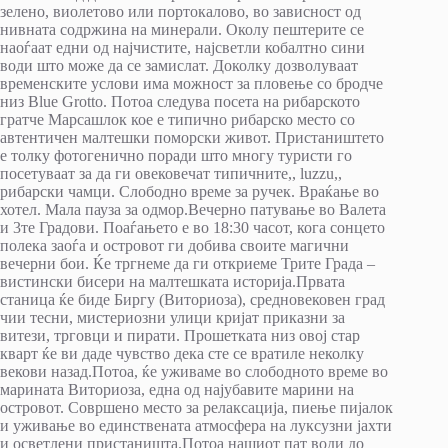
зелено, виолетово или портокалово, во зависност од
нивната содржина на минерали. Околу пештерите се
наоѓаат едни од најчистите, најсветли кобалтно сини
води што може да се замислат. Доколку дозволуваат
временските услови има можност за пловење со бродче
низ Blue Grottо. Потоа следува посета на рибарското
гратче Марсашлок кое е типично рибарско место со
автентичен малтешки поморски живот. Пристаништето
е толку фотогенично поради што многу туристи го
посетуваат за да ги овековечат типичните,, luzzu,,
рибарски чамци. Слободно време за ручек. Враќање во
хотел. Мала пауза за одмор.Вечерно патување во Валета
и 3те Градови. Поаѓањето е во 18:30 часот, кога сонцето
полека заоѓа и островот ги добива своите магични
вечерни бои. Ќе тргнеме да ги откриеме Трите Града –
вистински бисери на малтешката историја.Првата
станица ќе биде Биргу (Виториоза), средновековен град
чии тесни, мистериозни улици кријат приказни за
витези, трговци и пирати. Прошетката низ овој стар
кварт ќе ви даде чувство дека сте се вратиле неколку
векови назад.Потоа, ќе уживаме во слободното време во
марината Виториоза, една од најубавите марини на
островот. Совршено место за релаксација, пиење пијалок
и уживање во единствената атмосфера на луксузни јахти
и осветлени пристаништа.Потоа нашиот пат води до