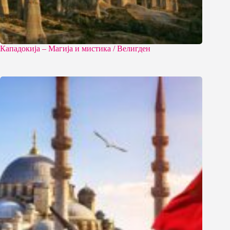
Кападокија – Магија и мистика / Велигден