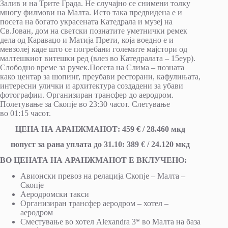
Залив и на Трите Града. Не случајно се снимени толку
многу филмови на Малта. Исто така предвидена е и
посета на богато украсената Катедрала и музеј на
Св.Јован, дом на светски познатите уметнички ремек
дела од Караваџо и Матија Прети, која воедно е и
мевзолеј каде што се погребани големите мајстори од
малтешкиот витешки ред (влез во Катедралата – 15еур).
Слободно време за ручек.Посета на Слима – позната
како центар за шопинг, преубави ресторани, кафулињата,
интересни улички и архитектура создадени за убави
фотографии. Организиран трансфер до аеродром.
Полетување за Скопје во 23:30 часот. Слетување
во 01:15 часот.
ЦЕНА НА АРАНЖМАНОТ: 459 € / 28.460 мкд
попуст за ранa уплатa до 31.10: 389 € / 24.120 мкд
ВО ЦЕНАТА НА АРАНЖМАНОТ Е ВКЛУЧЕНО:
Авионски превоз на релација Скопје – Малта –
Скопје
Аеродромски такси
Организиран трансфер аеродром – хотел –
аеродром
Сместување во хотел Alexandra 3* во Малта на база