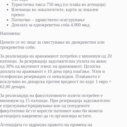
Туристичка такса 750 мкд (се плаќа во агенција)
Влезници во локалитетите, карти за локален
превоз
Патничко – здравствено осигурување
Доплата за еднокреветна соба 4.900 мкд.
Напомена:
Цените се по лице за сместување во двокреветни или
трокреветни соби.
За реализација на аранжманот потребен е минимум од 20
патници. За резервација задолжителна уплата на аванс
од 30% од вкупниот износ на аранжманот. Целосна
доплата на аражманот е 10 дена пред поаѓање. Усни и
телефонски резервации се невалидни. Плаќањето е
исклучиво во денарска против вредност по курс 1 евро =
62,00 денари.
За реализација на факултативните излети потребен е
минимум од 15 патници. При резервација задолжително
е изјаснување/пријавување кои од понудените
факултативи ќе ги користи патникот како би можела
агенцијата навремено да ги организира истите.
Агенцијата го задржува правото на промена на