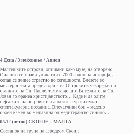
4 Дена / 3 ноќевања / Авион
Малтешките острови, опишани како музеј на отворено.
Она што ги прави уникатни е 7000 годишна историја, а
сепак се живее страстно во сегашноста. Влезете во
мистериозната предисторија на Островите, чекорејќи по
стапките на Св. Павле, таму каде што Витезиите на Св.
Јован го бранеа христијанството… Каде и да одите,
пејсажите на островите и архиотектурата нудат
спектакуларна позадина. Впечатливи бои – медено
обоен камен во мешавина од медитеранско синило…
05.12 (петок) СКОПЈЕ – МАЛТА
Состанок на група на аеродром Скопје