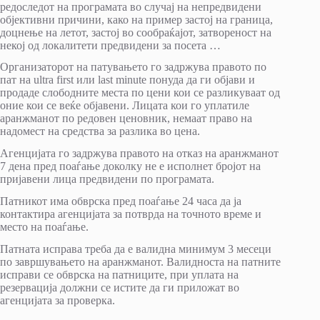
редоследот на програмата во случај на непредвидени
објективни причини, како на пример застој на граница,
доцнење на летот, застој во сообраќајот, затвореност на
некој од локалитети предвидени за посета …
Организаторот на патувањето го задржува правото по
пат на ultra first или last minute понуда да ги објави и
продаде слободните места по цени кои се разликуваат од
оние кои се веќе објавени. Лицата кои го уплатиле
аранжманот по редовен ценовник, немаат право на
надомест на средства за разлика во цена.
Агенцијата го задржува правото на отказ на аранжманот
7 дена пред поаѓање доколку не е исполнет бројот на
пријавени лица предвидени по програмата.
Патникот има обврска пред поаѓање 24 часа да ја
контактира агенцијата за потврда на точното време и
место на поаѓање.
Патната исправа треба да е валидна минимум 3 месеци
по завршувањето на аранжманот. Валидноста на патните
исправи се обврска на патниците, при уплата на
резервација должни се истите да ги приложат во
агенцијата за проверка.