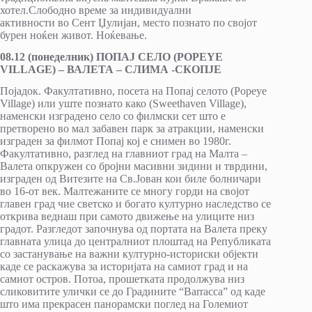
хотел.Слободно време за индивидуални
активности во Сент Џулијан, место познато по својот
бурен ноќен живот. Ноќевање.
08.12 (понеделник) ПОПАЈ СЕЛО (POPEYE
VILLAGE) – ВАЛЕТА – СЛИМА -СКОПЈЕ
Појадок. Факултативно, посета на Попај селото (Popeye
Village) или уште познато како (Sweethaven Village),
наменски изградено село со филмски сет што е
претворено во мал забавен парк за атракции, наменски
изграден за филмот Попај кој е снимен во 1980г.
Факултативно, разглед на главниот град на Малта –
Валета опкружен со бројни масивни зидини и тврдини,
изграден од Витезите на Св.Јован кои биле болничари
во 16-от век. Малтежаните се многу горди на својот
главен град чие светско и богато културно наследство се
открива веднаш при самото движење на улиците низ
градот. Разгледот започнува од портата на Валета преку
главната улица до централниот плоштад на Републиката
со застанување на важни културно-историски објекти
каде се раскажува за историјата на самиот град и на
самиот остров. Потоа, прошетката продолжува низ
сликовитите улички се до Градините “Barracca” од каде
што има прекрасен панорамски поглед на Големиот