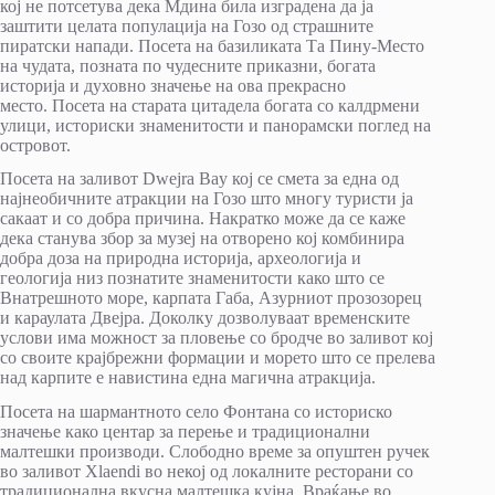
кој не потсетува дека Мдина била изградена да ја
заштити целата популација на Гозо од страшните
пиратски напади. Посета на базиликата Та Пину-Место
на чудата, позната по чудесните приказни, богата
историја и духовно значење на ова прекрасно
место. Посета на старата цитадела богата со калдрмени
улици, историски знаменитости и панорамски поглед на
островот.
Посета на заливот Dwejra Bay кој се смета за една од
најнеобичните атракции на Гозо што многу туристи ја
сакаат и со добра причина. Накратко може да се каже
дека станува збор за музеј на отворено кој комбинира
добра доза на природна историја, археологија и
геологија низ познатите знаменитости како што се
Внатрешното море, карпата Габа, Азурниот прозозорец
и караулата Двејра. Доколку дозволуваат временските
услови има можност за пловење со бродче во заливот кој
со своите крајбрежни формации и морето што се прелева
над карпите е навистина една магична атракција.
Посета на шармантното село Фонтана со историско
значење како центар за перење и традиционални
малтешки производи. Слободно време за опуштен ручек
во заливот Xlaendi во некој од локалните ресторани со
традиционална вкусна малтешка кујна. Враќање во