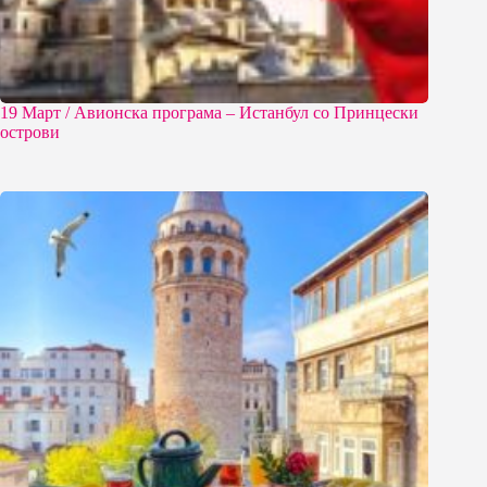
19 Март / Aвионска програма – Истанбул со Принцески
острови