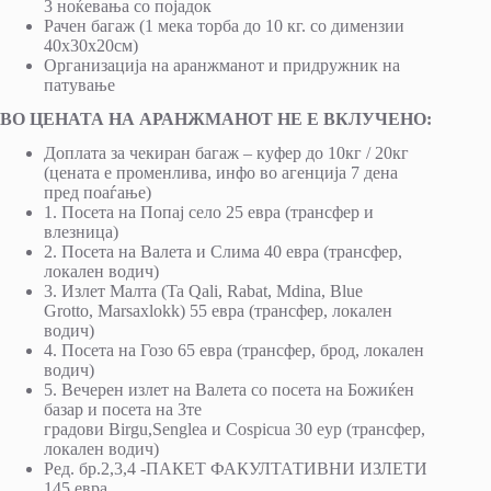
3 ноќевања со појадок
Рачен багаж (1 мека торба до 10 кг. со димензии
40х30х20см)
Организација на аранжманот и придружник на
патување
ВО ЦЕНАТА НА АРАНЖМАНОТ НЕ Е ВКЛУЧЕНО:
Доплата за чекиран багаж – куфер до 10кг / 20кг
(цената е променлива, инфо во агенција 7 дена
пред поаѓање)
1. Посета на Попај село 25 евра (трансфер и
влезница)
2. Посета на Валета и Слима 40 евра (трансфер,
локален водич)
3. Излет Малта (Ta Qali, Rabat, Mdina, Blue
Grotto, Marsaxlokk) 55 евра (трансфер, локален
водич)
4. Посета на Гозо 65 евра (трансфер, брод, локален
водич)
5. Вечерен излет на Валета со посета на Божиќен
базар и посета на 3те
градови Birgu,Senglea и Cospicua 30 еур (трансфер,
локален водич)
Ред. бр.2,3,4 -ПАКЕТ ФАКУЛТАТИВНИ ИЗЛЕТИ
145 евра