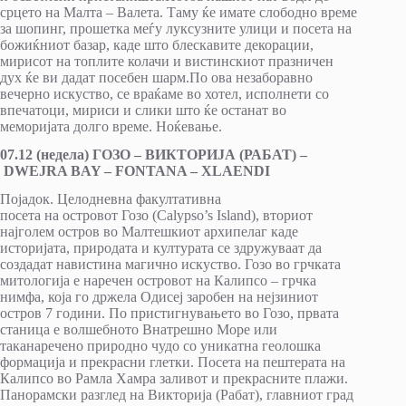
срцето на Малта – Валета. Таму ќе имате слободно време
за шопинг, прошетка меѓу луксузните улици и посета на
божиќниот базар, каде што блескавите декорации,
мирисот на топлите колачи и вистинскиот празничен
дух ќе ви дадат посебен шарм.По ова незаборавно
вечерно искуство, се враќаме во хотел, исполнети со
впечатоци, мириси и слики што ќе останат во
меморијата долго време. Ноќевање.
07.12 (недела) ГОЗО – ВИКТОРИЈА (РАБАТ) –
DWEJRA BAY – FONTANA – XLAENDI
Појадок. Целодневна факултативна
посета на островот Гозо (Calypso’s Island), вториот
најгoлем остров во Малтешкиот архипелаг каде
историјата, природата и културата се здружуваат да
создадат навистина магично искуство. Гозо во грчката
митологија е наречен островот на Калипсо – грчка
нимфа, која го држела Одисеј заробен на нејзиниот
остров 7 години. По пристигнувањето во Гозо, првата
станица е волшебното Внатрешно Море или
таканаречено природно чудо со уникатна геолошка
формација и прекрасни глетки. Посета на пештерата на
Калипсо во Рамла Хамра заливот и прекрасните плажи.
Панорамски разглед на Викторија (Рабат), главниот град