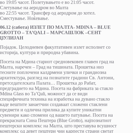
во 19:05 часот. Полетувањето е во 21:05 часот.
Слетување на аеродром во Малта
во 22:55 часот. Трансфер од аeродром до хотел.
Сместување. Ноќевање.
06.12 (сабота) ИЗЛЕТ ПО МАЛТА- МDINA – BLUE
GROTTO – TA’QАLI – МАРСАШЛОК –СЕНТ
ЏУЛИЈАН
Појадок. Целодневен факултативен излет исполнет со
историја, култура и природна убавина.
Посета на Мдина стариот средновековен главен град на
Малта, наречен – Град на тишината. Прошетка низ
тесните поплочени калдрмени улички и грандиозна
архитектура, разглед на познатите градини Св. Антони,
претседателската Палата… Прошетка до Рабат,
предградието на Мдина. Посета на фабриката за стакло
Mdina Glass во Ta’Qali, можност да се види
специфичната техника на изработка на дувано стакло
каде вештите занаетчии создаваат сложени стаклени
предмети и одлична прилика да купите уникатни
сувенири како спомени од вашето патување. Посета на
прекрасната Сина Пештера (Blue Grottо), најпознатиот
пештерски комплекс на Малта, што преставува всушност
комплекс од девет пештери чии карпести страни светат