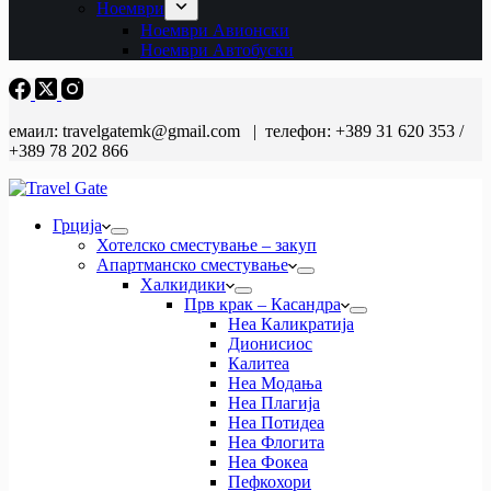
Ноември
Ноември Авионски
Ноември Автобуски
емаил: travelgatemk@gmail.com | телефон: +389 31 620 353 /
+389 78 202 866
Грција
Хотелско сместување – закуп
Апартманско сместување
Халкидики
Прв крак – Касандра
Неа Каликратија
Дионисиос
Калитеа
Неа Модања
Неа Плагија
Неа Потидеа
Неа Флогита
Неа Фокеа
Пефкохори