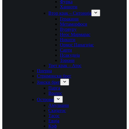
Фурка
Ханиоти
Втор крак – Ситонија
Геракини
Метаморфоси
Вурвуру
Неос Мармарас
Никити
Ормос Панагијас
Сарти
Псакудија
Торони
Трет крак – Атос
Пиериа
Стримонски брег
Јонски брег
Парга
Врахос
Острови
Амулиани
Скијатос
Тасос
Евија
Крф