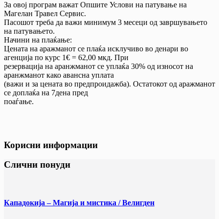
За овој програм важат Опшите Услови на патување на
Магелан Травел Сервис.
Пасошот треба да важи минимум 3 месеци од завршувањето
на патувањето.
Начини на плаќање:
Цената на аражманот се плаќа исклучиво во денари во
агенција по курс 1€ = 62,00 мкд. При
резервација на аранжманот се уплаќа 30% од износот на
аранжманот како авансна уплата
(важи и за цената во предпроидажба). Остатокот од аражманот
се доплаќа на 7дена пред
поаѓање.
Корисни информации
Слични понуди
Кападокија – Магија и мистика / Велигден