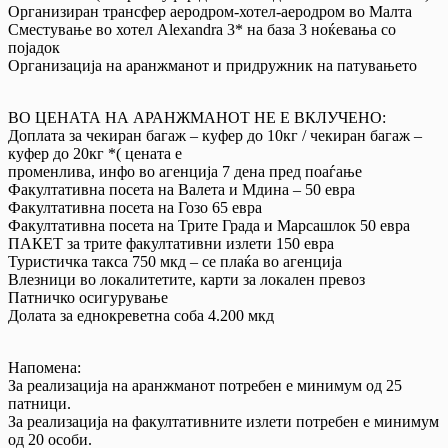
Организиран трансфер аеродром-хотел-аеродром во Малта
Сместување во хотел Alexandra 3* на база 3 ноќевања со
појадок
Организација на аранжманот и придружник на патувањето
ВО ЦЕНАТА НА АРАНЖМАНОТ НЕ Е ВКЛУЧЕНО:
Доплата за чекиран багаж – куфер до 10кг / чекиран багаж –
куфер до 20кг *( цената е
променлива, инфо во агенција 7 дена пред поаѓање
Факултативна посета на Валета и Мдина – 50 евра
Факултативна посета на Гозо 65 евра
Факултативна посета на Трите Града и Марсашлок 50 евра
ПАКЕТ за трите факултативни излети 150 евра
Туристичка такса 750 мкд – се плаќа во агенција
Влезници во локалитетите, карти за локален превоз
Патничко осигурување
Долата за еднокреветна соба 4.200 мкд
Напомена:
За реализација на аранжманот потребен е минимум од 25
патници.
За реализација на факултативните излети потребен е минимум
од 20 особи.