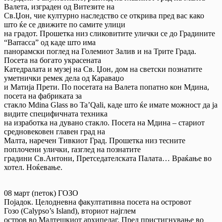
Валета, изграден од Витезите на
Св.Џон, чие културно наследство се открива пред вас како
што ќе се движите по самите улици
на градот. Прошетка низ сликовитите улички се до Градините
“Barracca” од каде што има
панорамски поглед на Големиот Залив и на Трите Града.
Посета на богато украсената
Катедралата и музеј на Св. Џон, дом на светски познатите
уметнички ремек дела од Караваџо
и Матија Прети. По посетата на Валета попатно кон Мдина,
посета на фабриката за
стакло Mdina Glass во Ta’Qali, каде што ќе имате можност да ја
видите специфичната техника
на изработка на дувано стакло. Посета на Мдина – стариот
средновековен главен град на
Малта, наречен Тивкиот Град. Прошетка низ тесните
поплочени улички, rазглед на познатите
градини Св.Антони, Претседателската Палата… Враќање во
хотел. Ноќевање.
08 март (петок) ГОЗО
Појадок. Целодневна факултативна посета на островот
Гозо (Calypso’s Island), вториот најглем
остров во Малтешкиот архипелаг. Пред пристигнување во