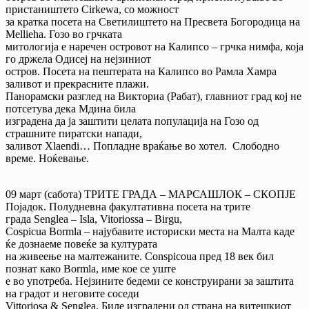
пристаништето Cirkewa, со можност
за кратка посета на Светилиштето на Пресвета Богородица на
Mellieha. Гозо во грчката
митологија е наречен островот на Калипсо – грчка нимфа, која
го држела Одисеј на нејзиниот
остров. Посета на пештерата на Калипсо во Рамла Хамра
заливот и прекрасните плажи.
Панорамски разглед на Викториа (Рабат), главниот град кој не
потсетува дека Мдина била
изградена да ја заштити целата популација на Гозо од
страшните пиратски напади,
заливот Xlaendi… Попладне враќање во хотел. Слободно
време. Ноќевање.
09 март (сабота) ТРИТЕ ГРАДА – МАРСАШЛОК – СКОПЈЕ
Појадок. Полудневна факултативна посета на трите
града Senglea – Isla, Vitoriossa – Birgu,
Cospicua Bormla – најубавите историски места на Малта каде
ќе дознаеме повеќе за културата
на живеење на малтежаните. Conspicoua пред 18 век бил
познат како Bormla, име кое се уште
е во употреба. Нејзините бедеми се конструирани за заштита
на градот и неговите соседи
Vittoriosa & Senglea. Биле изградени од страна на витешкиот