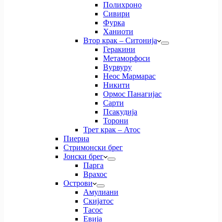
Полихроно
Сивири
Фурка
Ханиоти
Втор крак – Ситонија
Геракини
Метаморфоси
Вурвуру
Неос Мармарас
Никити
Ормос Панагијас
Сарти
Псакудија
Торони
Трет крак – Атос
Пиериа
Стримонски брег
Јонски брег
Парга
Врахос
Острови
Амулиани
Скијатос
Тасос
Евија