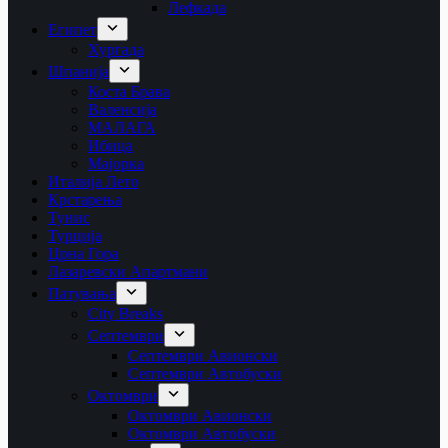
Лефкада
Египет
Хургада
Шпанија
Коста Брава
Валенсија
МАЛАГА
Ибица
Мајорка
Италија Лето
Крстарења
Тунис
Турција
Црна Гора
Лазаревски Апартмани
Патувања
City Breaks
Септември
Септември Авионски
Септември Автобуски
Октомври
Октомври Авионски
Октомври Автобуски