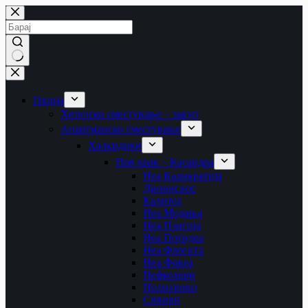
Skip
to
content
No
results
Грција
Хотелско сместување – закуп
Апартманско сместување
Халкидики
Прв крак – Касандра
Неа Каликратија
Дионисиос
Калитеа
Неа Модања
Неа Плагија
Неа Потидеа
Неа Флогита
Неа Фокеа
Пефкохори
Полихроно
Сивири