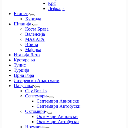
Крф
Лефкада
Египет
Хургада
Шпанија
Коста Брава
Валенсија
МАЛАГА
Ибица
Мајорка
Италија Лето
Крстарења
Тунис
Турција
Црна Гора
Лазаревски Апартмани
Патувања
City Breaks
Септември
Септември Авионски
Септември Автобуски
Октомври
Октомври Авионски
Октомври Автобуски
Ноември