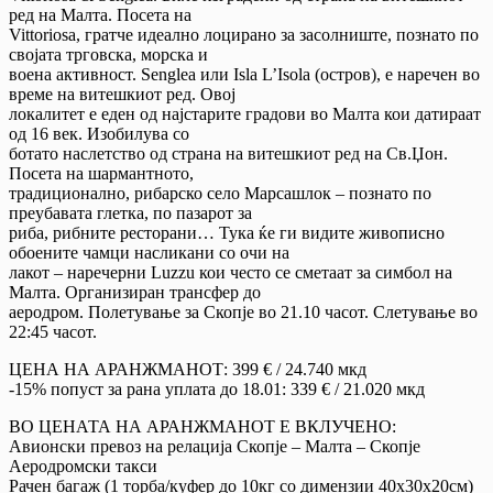
ред на Малта. Посета на
Vittoriosa, гратче идеално лоцирано за засолниште, познато по
својата трговска, морска и
воена активност. Senglea или Isla L’Isola (остров), е наречен во
време на витешкиот ред. Овој
локалитет е еден од најстарите градови во Малта кои датираат
од 16 век. Изобилува со
ботато наслетство од страна на витешкиот ред на Св.Џон.
Посета на шармантното,
традиционално, рибарско село Марсашлок – познато по
преубавата глетка, по пазарот за
риба, рибните ресторани… Тука ќе ги видите живописно
обоените чамци насликани со очи на
лакот – наречерни Luzzu кои често се сметаат за симбол на
Малта. Организиран трансфер до
аеродром. Полетување за Скопје во 21.10 часот. Слетување во
22:45 часот.
ЦЕНА НА АРАНЖМАНОТ: 399 € / 24.740 мкд
-15% попуст за ранa уплатa до 18.01: 339 € / 21.020 мкд
ВО ЦЕНАТА НА АРАНЖМАНОТ Е ВКЛУЧЕНО:
Авионски превоз на релација Скопје – Малта – Скопје
Аеродромски такси
Рачен багаж (1 торба/куфер до 10кг со димензии 40х30х20см)