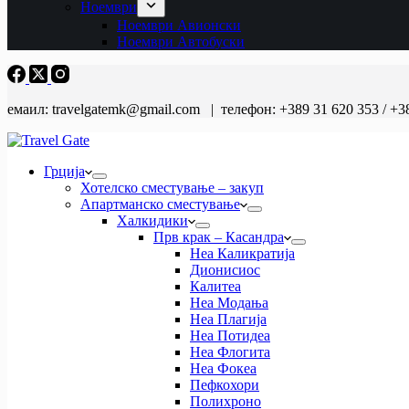
Ноември
Ноември Авионски
Ноември Автобуски
емаил: travelgatemk@gmail.com | телефон: +389 31 620 353 / +3
Грција
Хотелско сместување – закуп
Апартманско сместување
Халкидики
Прв крак – Касандра
Неа Каликратија
Дионисиос
Калитеа
Неа Модања
Неа Плагија
Неа Потидеа
Неа Флогита
Неа Фокеа
Пефкохори
Полихроно