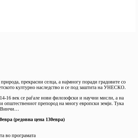
 природа, прекрасни селца, а најмногу поради градовите со
ветското културно наследство и се под заштита на УНЕСКО.
 14-16 век се раѓале нови филозофски и научни мисли, а на
т и општествениот препород на многу европски земји. Тука
да Винчи…
0евра (редовна цена 130евра)
та во програмата