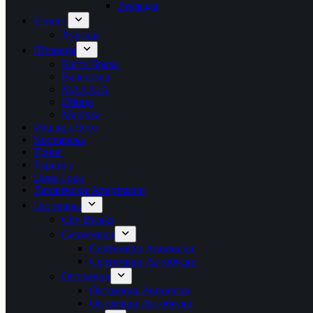
Лефкада
Египет
Хургада
Шпанија
Коста Брава
Валенсија
МАЛАГА
Ибица
Мајорка
Италија Лето
Крстарења
Тунис
Турција
Црна Гора
Лазаревски Апартмани
Патувања
City Breaks
Септември
Септември Авионски
Септември Автобуски
Октомври
Октомври Авионски
Октомври Автобуски