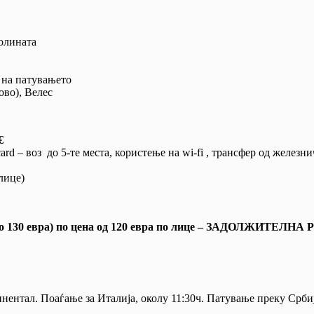
олината
 на патувањето
ово), Велес
€
ard – воз до 5-те места, користење на wi-fi , трансфер од железн
лице)
есто 130 евра) по цена од 120 евра по лице – ЗАДОЛЖИТЕЛ
инентал. Поаѓање за Италија, околу 11:30ч. Патување преку Срби