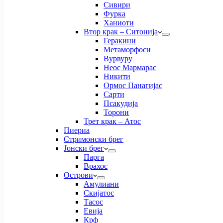
Сивири
Фурка
Ханиоти
Втор крак – Ситонија
Геракини
Метаморфоси
Вурвуру
Неос Мармарас
Никити
Ормос Панагијас
Сарти
Псакудија
Торони
Трет крак – Атос
Пиериа
Стримонски брег
Јонски брег
Парга
Врахос
Острови
Амулиани
Скијатос
Тасос
Евија
Крф