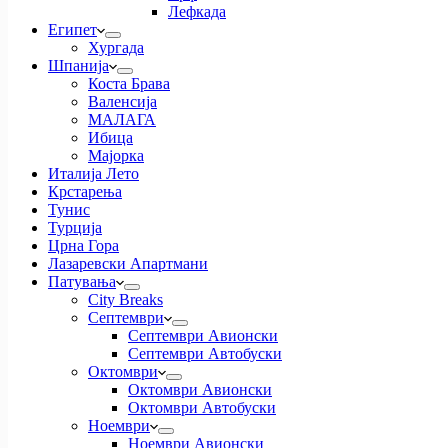
Лефкада
Египет
Хургада
Шпанија
Коста Брава
Валенсија
МАЛАГА
Ибица
Мајорка
Италија Лето
Крстарења
Тунис
Турција
Црна Гора
Лазаревски Апартмани
Патувања
City Breaks
Септември
Септември Авионски
Септември Автобуски
Октомври
Октомври Авионски
Октомври Автобуски
Ноември
Ноември Авионски