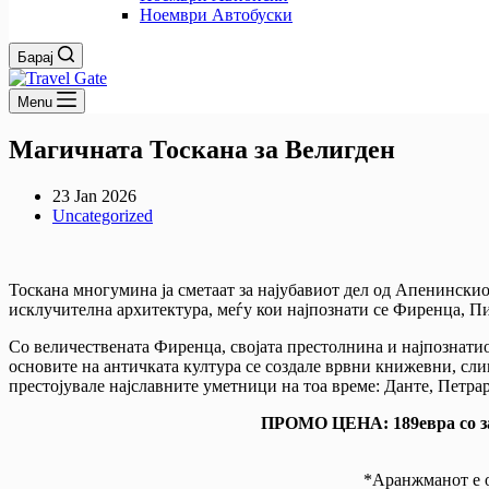
Ноември Автобуски
Барај
Menu
Магичната Тоскана за Велигден
23 Jan 2026
Uncategorized
Тоскана многумина ја сметаат за најубавиот дел од Апенинскио
исклучителна архитектура, меѓу кои најпознати се Фиренца, П
Со величествената Фиренца, својата престолнина и најпознатиот
основите на античката култура се создале врвни книжевни, сли
престојувале најславните уметници на тоа време: Данте, Петр
ПРОМО ЦЕНА: 189евра
со з
*Аранжманот е о