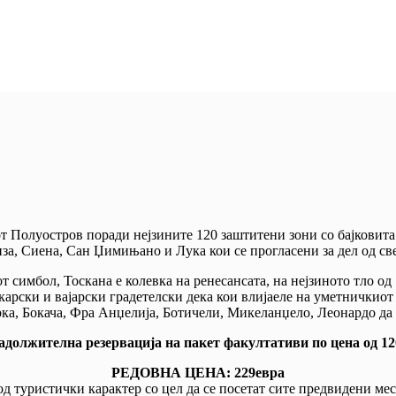
т Полуостров поради нејзините 120 заштитени зони со бајковита
иза, Сиена, Сан Џимињано и Лука кои се прогласени за дел од с
 симбол, Тоскана е колевка на ренесансата, на нејзиното тло од
карски и вајарски градетелски дека кои влијаеле на уметничкио
арка, Бокача, Фра Анџелија, Ботичели, Микеланџело, Леонардо 
адолжителна резервација на пакет факултативи по цена од 12
РЕДОВНА ЦЕНА:
229евра
д туристички карактер со цел да се посетат сите предвидени мес