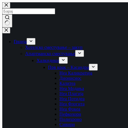
Skip
to
content
No
results
Грција
Хотелско сместување – закуп
Апартманско сместување
Халкидики
Прв крак – Касандра
Неа Каликратија
Дионисиос
Калитеа
Неа Модања
Неа Плагија
Неа Потидеа
Неа Флогита
Неа Фокеа
Пефкохори
Полихроно
Сивири