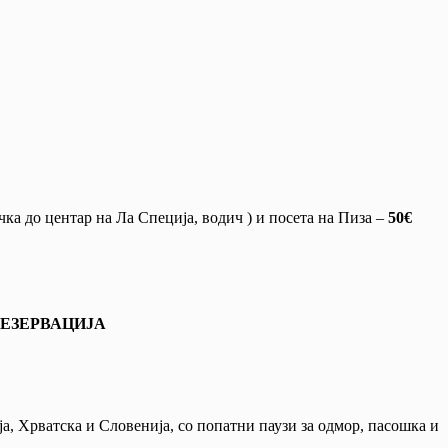
ичка до центар на Ла Специја, водич ) и посета на Пиза –
50€
НА РЕЗЕРВАЦИЈА
ја, Хрватска и Словенија, со попатни паузи за одмор, пасошка и