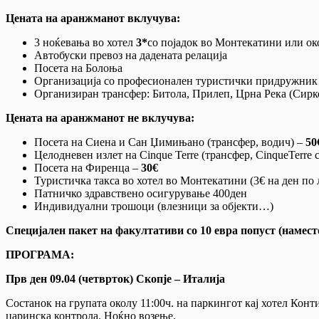
Цената на аранжманот вклучува:
3 ноќевања во хотел
3*
со појадок во Монтекатини или ок
Автобуски превоз на дадената релација
Посета на Болоња
Организација со професионален туристички придружник
Организиран трансфер: Битола, Прилеп, Црна Река (Сирк
Цената на аранжманот не вклучува:
Посета на Сиена и Сан Џимињано (трансфер, водич) –
50
Целодневен излет на Cinque Terre (трансфер, CinqueTerre c
Посета на Фиренца –
30€
Туристичка такса во хотел во Монтекатини (3€ на ден по 
Патничко здравствено осигурување 400ден
Индивидуални трошоци (влезници за објекти…)
Специјален пакет на факултативи со 10 евра попуст (нам
ПРОГРАМА:
Прв ден 09.04 (четврток) Скопје – Италија
Состанок на групата околу 11:00ч. на паркингот кај хотел Конт
царинска контрола. Ноќно возење.