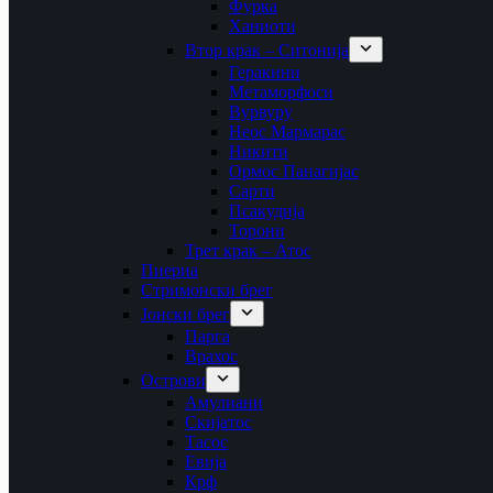
Фурка
Ханиоти
Втор крак – Ситонија
Геракини
Метаморфоси
Вурвуру
Неос Мармарас
Никити
Ормос Панагијас
Сарти
Псакудија
Торони
Трет крак – Атос
Пиериа
Стримонски брег
Јонски брег
Парга
Врахос
Острови
Амулиани
Скијатос
Тасос
Евија
Крф