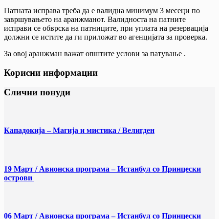
Патната исправа треба да е валидна минимум 3 месеци по
завршувањето на аранжманот. Валидноста на патните
исправи се обврска на патниците, при уплата на резервација
должни се истите да ги приложат во агенцијата за проверка.
За овој аранжман важат општите услови за патување .
Корисни информации
Слични понуди
Кападокија – Магија и мистика / Велигден
19 Март / Aвионска програма – Истанбул со Принцески
острови
06 Март / Aвионска програма – Истанбул со Принцески