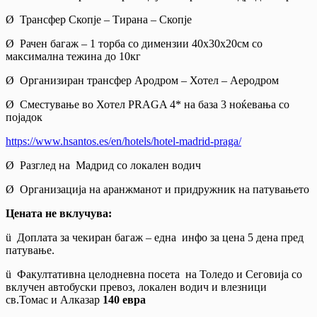
Ø Трансфер Скопје – Тирана – Скопје
Ø Рачен багаж – 1 торба со димензии 40х30х20см со
максимална тежина до 10кг
Ø Организиран трансфер Ародром – Хотел – Аеродром
Ø Сместување во Хотел PRAGA 4* на база 3 ноќевања со
појадок
https://www.hsantos.es/en/hotels/hotel-madrid-praga/
Ø Разглед на Мадрид со локален водич
Ø Организација на аранжманот и придружник на патувањето
Цената не вклучува:
ü Доплата за чекиран багаж – една инфо за цена 5 дена пред
патување.
ü Факултативна целодневна посета на Толедо и Сеговија со
вклучен автобуски превоз, локален водич и влезници
св.Томас и Алказар
140 евра