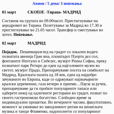
Авион / 5 дена/ 3 ноќевања
01 март
СКОПЈЕ -Тирана-
МАДРИД
Состанок на групата во 09.00часот. Пристигнување на
аеродромот во Тирана. Полетување за Мадрид во 17.30 и
пристигнување во 21.05 часот. Трансфер и сместување во
хотел.
Ноќевање.
02 март
МАДРИД
Појадок.
Пешачкиразглед на градот со локален водич:
познатата авенија Гран виа, плоштадот Пуерта дел сол,
фонтаните Нептуно и Сибелес, музејот Реина Софиа, преку
познатиот парк Ретиро до еден од најголемите музеи во
светот, музејот Прадо, Препорачуваме посета на симболот на
Мадрид, Кралската палата од 18 век, една од најдобро
зачуваните во Европа, каде се одржуваат најзначајните
кралски церемонии, гала вечери и приеми…Пауза за ручек,
препорачуваме да ги пробате популарните тапаси или
одберете некој од одличните ресторани во градот, познат по
своето гастрономско богатство. Слободно време за
индивидуални прошетки. Во вечерните часови, факултативно,
можност за уживање во заводливиот ритам на шпанската
музика и танци Фламенко, надополнети со популарниот