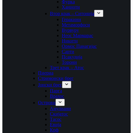
Фурка
Ханиоти
Втор крак – Ситонија
Геракини
Метаморфоси
Вурвуру
Неос Мармарас
Никити
Ормос Панагијас
Сарти
Псакудија
Торони
Трет крак – Атос
Пиериа
Стримонски брег
Јонски брег
Парга
Врахос
Острови
Амулиани
Скијатос
Тасос
Евија
Крф