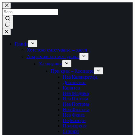
Skip
to
content
No
results
Грција
Хотелско сместување – закуп
Апартманско сместување
Халкидики
Прв крак – Касандра
Неа Каликратија
Дионисиос
Калитеа
Неа Модања
Неа Плагија
Неа Потидеа
Неа Флогита
Неа Фокеа
Пефкохори
Полихроно
Сивири