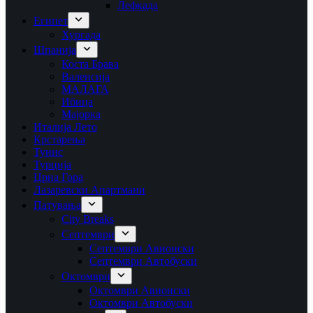
Лефкада
Египет
Хургада
Шпанија
Коста Брава
Валенсија
МАЛАГА
Ибица
Мајорка
Италија Лето
Крстарења
Тунис
Турција
Црна Гора
Лазаревски Апартмани
Патувања
City Breaks
Септември
Септември Авионски
Септември Автобуски
Октомври
Октомври Авионски
Октомври Автобуски