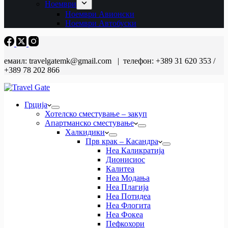
Ноември
Ноември Авионски
Ноември Автобуски
емаил: travelgatemk@gmail.com | телефон: +389 31 620 353 /
+389 78 202 866
Грција
Хотелско сместување – закуп
Апартманско сместување
Халкидики
Прв крак – Касандра
Неа Каликратија
Дионисиос
Калитеа
Неа Модања
Неа Плагија
Неа Потидеа
Неа Флогита
Неа Фокеа
Пефкохори