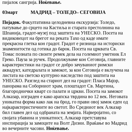
пијалок сангрија.
Ноќевање.
03
март
МАДРИД – ТОЛЕДО
– СЕГОВИЈА
Појадок.
Факултативна целодневна екскурзија: Толедо,
патување до срцето на Кастиља и старата престолнина на
Шпанија, градот-музеј под заштита на УНЕСКО. Посета на
видиковецот на брегот на реката Тахо од каде имате
прекрасна глетка кон градот. Градот е ризница на историски
знаменитости од готика до барок. Посета на црквата Св.
Томас позната по своите ремек дела на големиот уметник Ел
Греко. Пауза за ручек. Продолжуваме кон Сеговија, главните
карактеристики на градот се добро зачуваниот римски
аквадукт, катедралата и замокот, за кои Сеговија е вклучена на
листата на светско културно наследство под заштита на
УНЕСКО. Разглед на стариот дел на градот: Пласа Мајор,
панорама на Соборниот храм, плоштадот Св. Мартина,
благороднички кварт со палати и цркви. Посета на замокот
Алказар, изграден е како арапска тврдина во 12 век. Неговата
уникатна форма како лак на брод, го прави овој замок еден од
најкарактеристичните во светот. Во Средниот век Алказар
бил главен дел од одбраната на земјата. Најверојатно, со
својата убавина и уникатност, Алказар претставува
инспирација за замоците на Волт Дизни. Враќање во Мадрид
во вечерните часови.
Ноќевање.