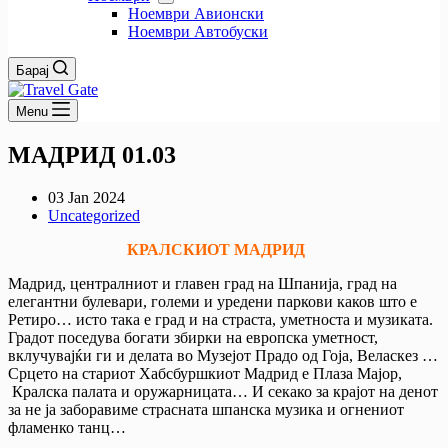
Ноември Авионски
Ноември Автобуски
Барај
Menu
МАДРИД 01.03
03 Jan 2024
Uncategorized
КРАЛСКИОТ МАДРИД
Мадрид, централниот и главен град на Шпанија, град на
елегантни булевари, големи и уредени паркови каков што е
Ретиро… исто така е град и на страста, уметноста и музиката.
Градот поседува богати збирки на европска уметност,
вклучувајќи ги и делата во Музејот Прадо од Гоја, Веласкез …
Срцето на стариот Хабсбуршкиот Мадрид е Плаза Мајор,
Кралска палата и оружарницата… И секако за крајот на денот
за не ја заборавиме страсната шпанска музика и огнениот
фламенко танц…