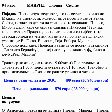
04 март
МАДРИД – Тирана – Скопје
Појадок.
Препорачувамеденот да го посветите на кралскиот
Мадрид, на уметноста, можност да се посети музејот Реина
Софиа, познат по делата на сликарските великани: Пикасо,
Миро и Дали, каде се наоѓа и славната Пикасова “Герника”
како и музејот Прадо кој располага со една од најбогатите
светски збирки на уметнички дела на прочуените шпански
уметници: Ел Греко, Веласкез, Гоја, Рибера, Мурило…
Слободно попладне. Препорачуваме да се посети и стадионот
„Сантиаго Бернабеу“, на кој настапува славниот фудбалски
клуб „Реал Мадрид“.
Трансфер до аеродром (околу 19.00часот).Полетување за
Тирана во 21.50 и пристигнување во 01:10 часот. Трансфер и
пристигнување во Скопје во раните утрински часови.
Цена за рани уплати до 20.01 499 евра (30.940 денари)
Цена на аранжманот 579 евра ( 35.900 денари)
Цената
вклучува:
Ø Авионски превоз на релацијата Тирана – Мадрид – Тирана