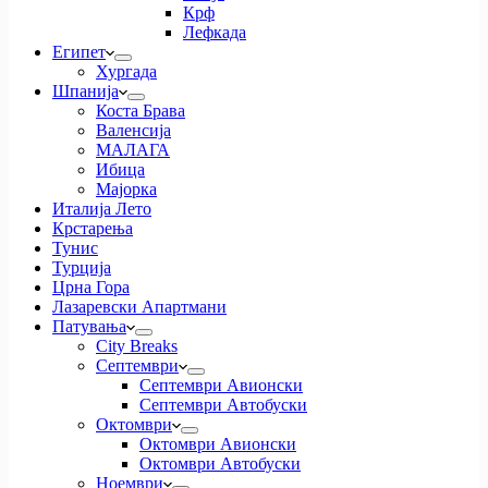
Крф
Лефкада
Египет
Хургада
Шпанија
Коста Брава
Валенсија
МАЛАГА
Ибица
Мајорка
Италија Лето
Крстарења
Тунис
Турција
Црна Гора
Лазаревски Апартмани
Патувања
City Breaks
Септември
Септември Авионски
Септември Автобуски
Октомври
Октомври Авионски
Октомври Автобуски
Ноември