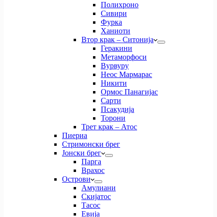
Полихроно
Сивири
Фурка
Ханиоти
Втор крак – Ситонија
Геракини
Метаморфоси
Вурвуру
Неос Мармарас
Никити
Ормос Панагијас
Сарти
Псакудија
Торони
Трет крак – Атос
Пиериа
Стримонски брег
Јонски брег
Парга
Врахос
Острови
Амулиани
Скијатос
Тасос
Евија