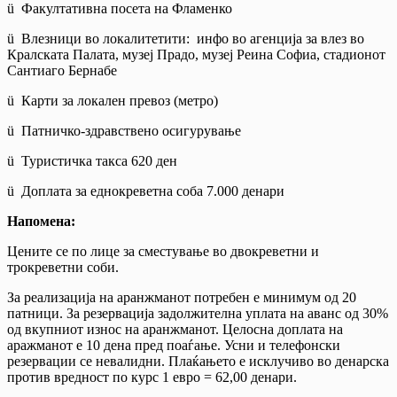
ü Факултативна посета на Фламенко
ü Влезници во локалитетити: инфо во агенција за влез во
Кралската Палата, музеј Прадо, музеј Реина Софиа, стадионот
Сантиаго Бернабе
ü Карти за локален превоз (метро)
ü Патничко-здравствено осигурување
ü Туристичка такса 620 ден
ü Доплата за еднокреветна соба 7.000 денари
Напомена:
Цените се по лице за сместување во двокреветни и
трокреветни соби.
За реализација на аранжманот потребен е минимум од 20
патници. За резервација задолжителна уплата на аванс од 30%
од вкупниот износ на аранжманот. Целосна доплата на
аражманот е 10 дена пред поаѓање. Усни и телефонски
резервации се невалидни. Плаќањето е исклучиво во денарска
против вредност по курс 1 евро = 62,00 денари.