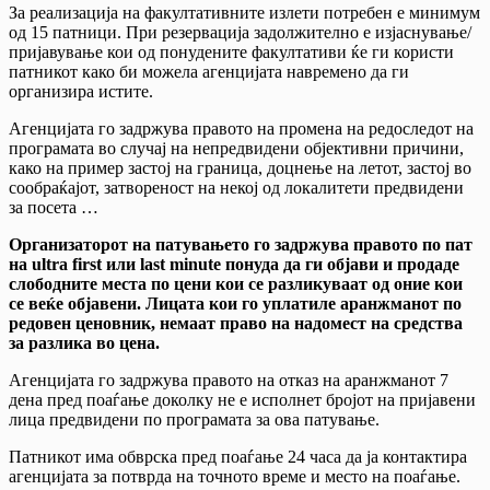
За реализација на факултативните излети потребен е минимум
од 15 патници. При резервација задолжително е изјаснување/
пријавување кои од понудените факултативи ќе ги користи
патникот како би можела агенцијата навремено да ги
организира истите.
Агенцијата го задржува правото на промена на редоследот на
програмата во случај на непредвидени објективни причини,
како на пример застој на граница, доцнење на летот, застој во
сообраќајот, затвореност на некој од локалитети предвидени
за посета …
Организаторот на патувањето го задржува правото по пат
на ultra first или last minute понуда да ги објави и продаде
слободните места по цени кои се разликуваат од оние кои
се веќе објавени. Лицата кои го уплатиле аранжманот по
редовен ценовник, немаат право на надомест на средства
за разлика во цена.
Агенцијата го задржува правото на отказ на аранжманот 7
дена пред поаѓање доколку не е исполнет бројот на пријавени
лица предвидени по програмата за ова патување.
Патникот има обврска пред поаѓање 24 часа да ја контактира
агенцијата за потврда на точното време и место на поаѓање.