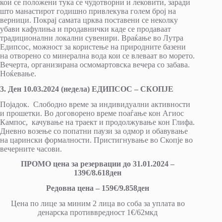
кои се положени тука се чудотворни и лековити, заради
што манастирот годишно привлекува голем број на
верници. Покрај самата црква поставени се неколку
убави кафулиња и продавнички каде се продаваат
традиционални локални сувенири. Враќање во Лутра
Едипсос, можност за користење на природните базени
на отворено со минерална вода кои се влеваат во морето.
Вечерта, организирана осмомартовска вечера со забава.
Ноќевање.
3. Ден 10.03.2024 (недела) ЕДИПСОС – СКОПЈЕ
Појадок. Слободно време за индивидуални активности
и прошетки. Во договорено време поаѓање кон Агиос
Кампос, качување на траект и продолжување кон Глифа.
Дневно возење со попатни паузи за одмор и обавување
на царински формалности. Пристигнување во Скопје во
вечерните часови.
ПРОМО цена за резервации до 31.01.2024 –
139€/8.618ден
Редовна цена – 159€/9.858ден
Цена по лице за миним 2 лица во соба за уплата во
денарска противвредност 1€/62мкд