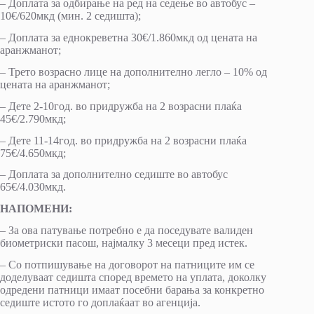
– Доплата за одбирање на ред на седење во автобус –
10€/620мкд (мин. 2 седишта);
– Доплата за еднокреветна 30€/1.860мкд од цената на
аранжманот;
– Трето возрасно лице на дополнително легло – 10% од
цената на аранжманот;
– Дете 2-10год. во придружба на 2 возрасни плаќа
45€/2.790мкд;
– Дете 11-14год. во придружба на 2 возрасни плаќа
75€/4.650мкд;
– Доплата за дополнително седиште во автобус
65€/4.030мкд.
НАПОМЕНИ:
– За ова патување потребно e да поседувате валиден
биометриски пасош, најмалку 3 месеци пред истек.
– Со потпишување на договорот на патниците им се
доделуваат седишта според времето на уплата, доколку
одредени патници имаат посебни барања за конкретно
седиште истото го доплаќаат во агенција.