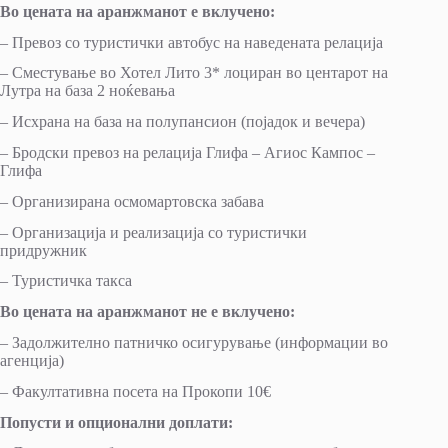
Во цената на аранжманот е вклучено:
– Превоз со туристички автобус на наведената релација
– Сместување во Хотел Лито 3* лоциран во центарот на
Лутра на база 2 ноќевања
– Исхрана на база на полупансион (појадок и вечера)
– Бродски превоз на релација Глифа – Агиос Кампос –
Глифа
– Организирана осмомартовска забава
– Организација и реализација со туристички
придружник
– Туристичка такса
Во цената на аранжманот не е вклучено:
– Задолжително патничко осигурување (информации во
агенција)
– Факултативна посета на Прокопи 10€
Попусти и опционални доплати: