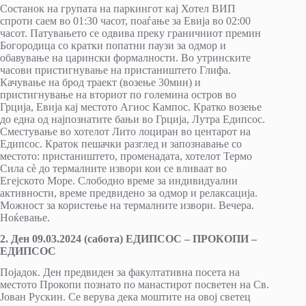
Состанок на групата на паркингот кај Хотел ВИП
спроти саем во 01:30 часот, поаѓање за Евија во 02:00
часот. Патувањето се одвива преку граничниот премин
Богородица со кратки попатни паузи за одмор и
обавување на царински формалности. Во утринските
часови пристигнување на пристаништето Глифа.
Качување на брод траект (возење 30мин) и
пристигнување на вториот по големина остров во
Грција, Евија кај местото Агиос Кампос. Кратко возење
до една од најпознатите бањи во Грција, Лутра Едипсос.
Сместување во хотелот Лито лоциран во центарот на
Едипсос. Краток пешачки разглед и запознавање со
местото: пристаништето, променадата, хотелот Термо
Сила сè до термалните извори кои се вливаат во
Егејското Море. Слободно време за индивидуални
активности, време предвидено за одмор и релаксација.
Можност за користење на термалните извори. Вечера.
Ноќевање.
2. Ден 09.03.2024 (сабота) ЕДИПСОС – ПРОКОПИ –
ЕДИПСОС
Појадок. Ден предвиден за факултативна посета на
местото Прокопи познато по манастирот посветен на Св.
Јован Рускин. Се верува дека моштите на овој светец