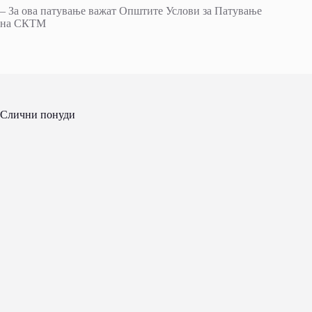
– За ова патување важат Општите Услови за Патување
на СКТМ
Слични понуди