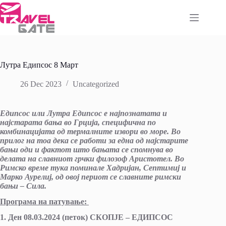
Skip
to
content
Лутра Едипсос 8 Март
26 Dec 2023
Uncategorized
Eдипсос или Лутра Едипсос е најпознатата и
најстарата бања во Грција, специфична по
комбинацијата од термалните извори во море. Во
прилог на тоа дека се работи за една од најстарите
бањи оди и фактот што бањата се спомнува во
делата на славниот грчки филозоф Аристотел. Во
Римско време тука поминале Хадријан, Септимиј и
Марко Аурелиј, од овој периот се славните римски
бањи – Сила.
Програма на патување:
1. Ден 08.03.2024 (петок) СКОПЈЕ – ЕДИПСОС