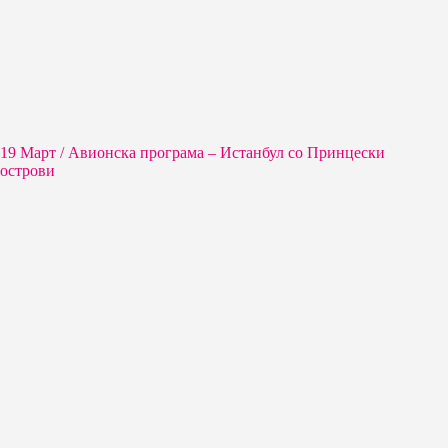
19 Март / Aвионска програма – Истанбул со Принцески
острови