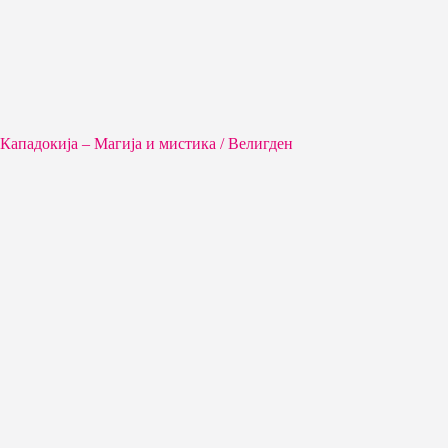
Кападокија – Магија и мистика / Велигден