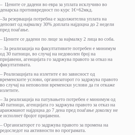
– Цените се дадени во евра за уплата исклучиво во
денарска противвредност по курс 1€=62мкд.
–За резервација потребна е задолжителна уплата на
депозит од најмалку 30% доплата најдоцна до 2 недели
пред поаѓање.
– Цените се дадени по лице за најмалку 2 лица во соба.
– За реализација на факултативите потребен е минимум
од 30 патници, во случај на недоволен број на
пријавени, агенцијата го задржува правото за отказ на
факултативата.
– Реализацијата на излетите е во зависност од
временските услови, организаторот го задржува правото
во случај на неповолни временски услови да ги откаже
излетите.
– За реализација на патувањето потребен е минимум од
40 патници, агенцијата го задржува правото за отказ на
аранжманот најдоцна до 7 дена пред поаѓање доколку не
е исполнет бројот пријавени.
– Организаторот го задржува правото за промена на
редоследот на активности во програмата.