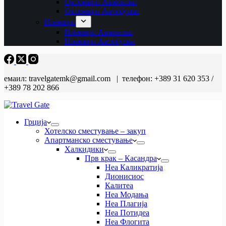
Октомври Авионски
Октомври Автобуски
Ноември
Ноември Авионски
Ноември Автобуски
емаил: travelgatemk@gmail.com | телефон: +389 31 620 353 /
+389 78 202 866
Грција
Хотелско сместување – закуп
Апартманско сместување
Халкидики
Прв крак – Касандра
Неа Каликратија
Дионисиос
Калитеа
Неа Модања
Неа Плагија
Неа Потидеа
Неа Флогита