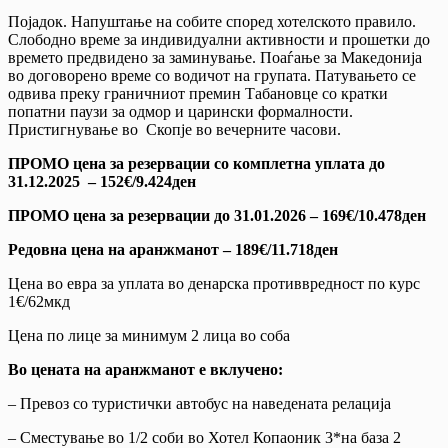
Појадок. Напуштање на собите според хотелското правило.
Слободно време за индивидуални активности и прошетки до
времето предвидено за заминување. Поаѓање за Македонија
во договорено време со водичот на групата. Патувањето се
одвива преку граничниот премин Табановце со кратки
попатни паузи за одмор и царински формалности.
Пристигнување во Скопје во вечерните часови.
ПРОМО цена за резервации со комплетна уплата до
31.12.2025 – 152€/9.424ден
ПРОМО цена за резервации до 31.01.2026 – 169€/10.478ден
Редовна цена на аранжманот – 189€/11.718ден
Цена во евра за уплата во денарска противвредност по курс
1€/62мкд
Цена по лице за минимум 2 лица во соба
Во цената на аранжманот е вклучено:
– Превоз со туристички автобус на наведената релација
– Сместување во 1/2 соби во Хотел Копаоник 3*на база 2