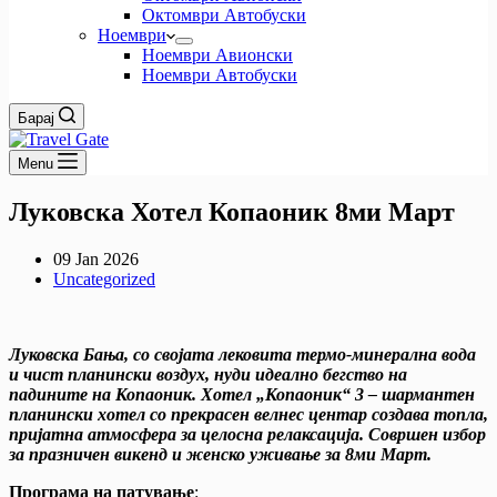
Октомври Автобуски
Ноември
Ноември Авионски
Ноември Автобуски
Барај
Menu
Луковска Хотел Копаоник 8ми Март
09 Jan 2026
Uncategorized
Луковска Бања, со својата лековита термо-минерална вода
и чист планински воздух, нуди идеално бегство на
падините на Копаоник. Хотел „Копаоник“ 3 – шармантен
планински хотел со прекрасен велнес центар создава топла,
пријатна атмосфера за целосна релаксација. Совршен избор
за празничен викенд и женско уживање за 8ми Март.
Програма на патување
: