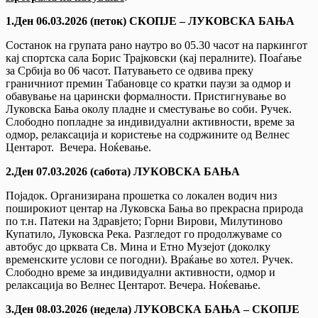
1.Ден 06.03.2026 (петок) СКОПЈЕ – ЛУКОВСКА БАЊА
Состанок на групата рано наутро во 05.30 часот на паркингот
кај спортска сала Борис Трајковски (кај пералните). Поаѓање
за Србија во 06 часот. Патувањето се одвива преку
граничниот премин Табановце со кратки паузи за одмор и
обавување на царински формалности. Пристигнување во
Луковска Бања околу пладне и сместување во соби. Ручек.
Слободно попладне за индивидуални активности, време за
одмор, релаксација и користење на содржините од Велнес
Центарот. Вечера. Ноќевање.
2.Ден 07.03.2026 (сабота) ЛУКОВСКА БАЊА
Појадок. Организирана прошетка со локален водич низ
поширокиот центар на Луковска Бања во прекрасна природа
по т.н. Патеки на Здравјето; Горни Вирови, Милутиново
Купатило, Луковска Река. Разгледот го продолжуваме со
автобус до црквата Св. Мина и Етно Музејот (доколку
временските услови се погодни). Враќање во хотел. Ручек.
Слободно време за индивидуални активности, одмор и
релаксација во Велнес Центарот. Вечера. Ноќевање.
3.Ден 08.03.2026 (недела) ЛУКОВСКА БАЊА – СКОПЈЕ