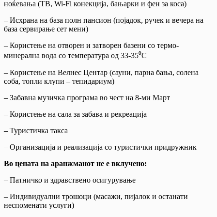
ноќевања (ТВ, Wi-Fi конекција, бањарки и фен за коса)
– Исхрана на база полн пансион (појадок, ручек и вечера на
база сервирање сет мени)
– Користење на отворен и затворен базени со термо-
минерална вода со температура од 33-35⁰C
– Користење на Велнес Центар (сауни, парна бања, солена
соба, топли клупи – тепидариум)
– Забавна музичка програма во чест на 8-ми Март
– Користење на сала за забава и рекреација
– Туристичка такса
– Организација и реализација со туристички придружник
Во цената на аранжманот не е вклучено:
– Патничко и здравствено осигурување
– Индивидуални трошоци (масажи, пијалок и останати
неспоменати услуги)