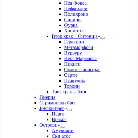
Неа Фокеа
Пефкохори
Полихроно
Сивири
Фурка
Ханиоти
Втор крак – Ситонија
Геракини
Метаморфоси
Вурвуру
Неос Мармарас
Никити
Ормос Панагијас
Сарти
Псакудија
Торони
Трет крак – Атос
Пиериа
Стримонски брег
Јонски брег
Парга
Врахос
Острови
Амулиани
Скијатос