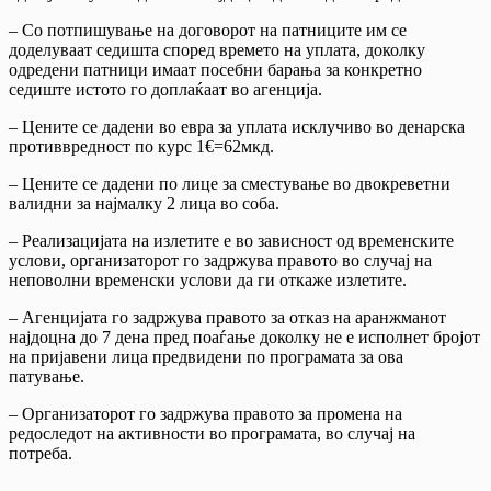
– Со потпишување на договорот на патниците им се
доделуваат седишта според времето на уплата, доколку
одредени патници имаат посебни барања за конкретно
седиште истото го доплаќаат во агенција.
– Цените се дадени во евра за уплата исклучиво во денарска
противвредност по курс 1€=62мкд.
– Цените се дадени по лице за сместување во двокреветни
валидни за најмалку 2 лица во соба.
– Реализацијата на излетите е во зависност од временските
услови, организаторот го задржува правото во случај на
неповолни временски услови да ги откаже излетите.
– Агенцијата го задржува правото за отказ на аранжманот
најдоцна до 7 дена пред поаѓање доколку не е исполнет бројот
на пријавени лица предвидени по програмата за ова
патување.
– Организаторот го задржува правото за промена на
редоследот на активности во програмата, во случај на
потреба.