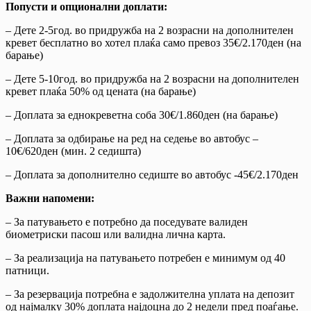
Попусти и опционални доплати:
– Дете 2-5год. во придружба на 2 возрасни на дополнителен
кревет бесплатно во хотел плаќа само превоз 35€/2.170ден (на
барање)
– Дете 5-10год. во придружба на 2 возрасни на дополнителен
кревет плаќа 50% од цената (на барање)
– Доплата за еднокреветна соба 30€/1.860ден (на барање)
– Доплата за одбирање на ред на седење во автобус –
10€/620ден (мин. 2 седишта)
– Доплата за дополнително седиште во автобус -45€/2.170ден
Важни напомени:
– За патувањето е потребно да поседувате валиден
биометриски пасош или валидна лична карта.
– За реализација на патувањето потребен е минимум од 40
патници.
– За резервација потребна е задолжителна уплата на депозит
од најмалку 30% доплата најдоцна до 2 недели пред поаѓање.