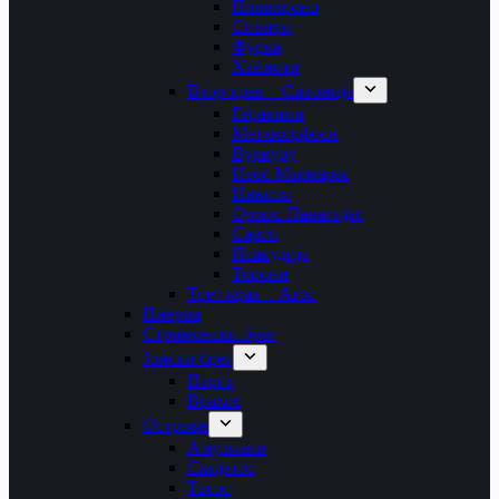
Полихроно
Сивири
Фурка
Ханиоти
Втор крак – Ситонија
Геракини
Метаморфоси
Вурвуру
Неос Мармарас
Никити
Ормос Панагијас
Сарти
Псакудија
Торони
Трет крак – Атос
Пиериа
Стримонски брег
Јонски брег
Парга
Врахос
Острови
Амулиани
Скијатос
Тасос