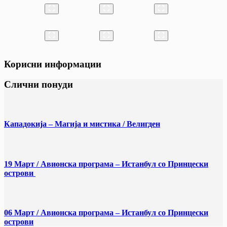
Корисни информации
Слични понуди
Кападокија – Магија и мистика / Велигден
19 Март / Aвионска програма – Истанбул со Принцески
острови
06 Март / Aвионска програма – Истанбул со Принцески
острови