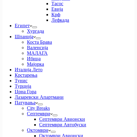
Тасос
Евија
Крф
Лефкада
Египет
Хургада
Шпанија
Коста Брава
Валенсија
МАЛАГА
Ибица
Мајорка
Италија Лето
Крстарења
Тунис
Турција
Црна Гора
Лазаревски Апартмани
Патувања
City Breaks
Септември
Септември Авионски
Септември Автобуски
Октомври
Октомври Авионски