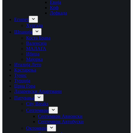
Евија
Крф
Лефкада
Египет
Хургада
Шпанија
Коста Брава
Валенсија
МАЛАГА
Ибица
Мајорка
Италија Лето
Крстарења
Тунис
Турција
Црна Гора
Лазаревски Апартмани
Патувања
City Breaks
Септември
Септември Авионски
Септември Автобуски
Октомври