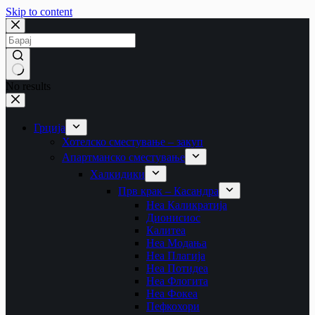
Skip to content
No results
Грција
Хотелско сместување – закуп
Апартманско сместување
Халкидики
Прв крак – Касандра
Неа Каликратија
Дионисиос
Калитеа
Неа Модања
Неа Плагија
Неа Потидеа
Неа Флогита
Неа Фокеа
Пефкохори