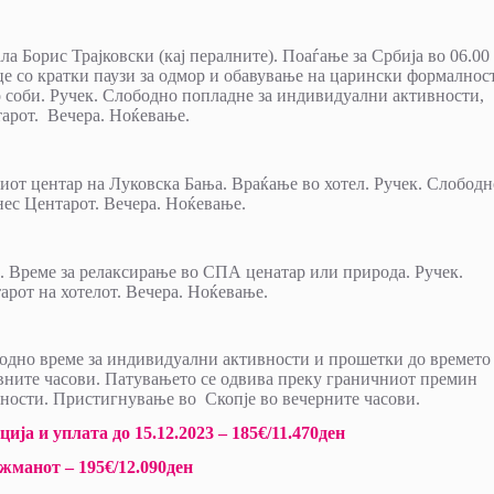
ала Борис Трајковски (кај пералните). Поаѓање за Србија во 06.00
е со кратки паузи за одмор и обавување на царински формалнос
 соби. Ручек. Слободно попладне за индивидуални активности,
тарот. Вечера. Ноќевање.
от центар на Луковска Бања. Враќање во хотел. Ручек. Слободн
нес Центарот. Вечера. Ноќевање.
. Време за релаксирање во СПА ценатар или природа. Ручек.
арот на хотелот. Вечера. Ноќевање.
бодно време за индивидуални активности и прошетки до времето
вните часови. Патувањето се одвива преку граничниот премин
лности. Пристигнување во Скопје во вечерните часови.
ја и уплата до 15.12.2023 – 185€/11.470ден
жманот – 195€/12.090ден