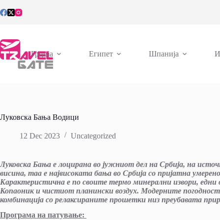
Skip
to
content
Грција
Египет
Шпанија
И
Луковска Бања Водици
12 Dec 2023
Uncategorized
Луковска Бања е лоцирана во јужниот дел на Србија, на исто
висина, таа е највисоката бања во Србија со пријатна умерен
Карактеристична е по своите термо минерални извори, едни 
Копаоник и чистиот планински воздух. Модерните погодност
комбинација со релаксираните прошетки низ преубавата приро
Програма на патување: