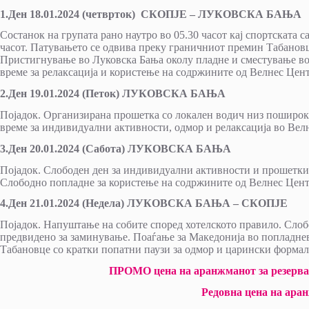
1.Ден 18.01.2024 (четврток) СКОПЈЕ – ЛУКОВСКА БАЊА
Состанок на групата рано наутро во 05.30 часот кај спортската с
часот. Патувањето се одвива преку граничниот премин Табановц
Пристигнување во Луковска Бања околу пладне и сместување во
време за релаксација и користење на содржините од Велнес Цен
2.Ден 19.01.2024 (Петок) ЛУКОВСКА БАЊА
Појадок. Организирана прошетка со локален водич низ пошироки
време за индивидуални активности, одмор и релаксација во Вел
3.Ден 20.01.2024 (Сабота) ЛУКОВСКА БАЊА
Појадок. Слободен ден за индивидуални активности и прошетки
Слободно попладне за користење на содржините од Велнес Цент
4.Ден 21.01.2024 (Недела) ЛУКОВСКА БАЊА – СКОПЈЕ
Појадок. Напуштање на собите според хотелското правило. Сло
предвидено за заминување. Поаѓање за Македонија во попладне
Табановце со кратки попатни паузи за одмор и царински форма
ПРОМО цена на аранжманот за резерваци
Редовна цена на аран