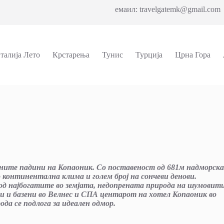
емаил: travelgatemk@gmail.com 
талија Лето
Крстарења
Тунис
Турција
Црна Гора
чните падини на Копаоник. Со поставеност од 681м надморска
о континентална клима и голем број на сончеви денови.
од најбогатите во земјата, недопрената природа на шумовит
и и базени во Велнес и СПА центарот на хотел Копаоник во
да се подлога за идеален одмор.