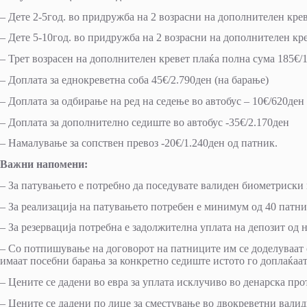
– Дете 2-5год. во придружба на 2 возрасни на дополнителен крев
– Дете 5-10год. во придружба на 2 возрасни на дополнителен кре
– Трет возрасен на дополнителен кревет плаќа полна сума 185€/
– Доплата за еднокреветна соба 45€/2.790ден (на барање)
– Доплата за одбирање на ред на седење во автобус – 10€/620ден
– Доплата за дополнително седиште во автобус -35€/2.170ден
– Намалување за сопствен превоз -20€/1.240ден од патник.
Важни напомени:
– За патувањето е потребно да поседувате валиден биометриски
– За реализација на патувањето потребен е минимум од 40 пат
– За резервација потребна е задолжителна уплата на депозит од
– Со потпишување на договорот на патниците им се доделуваат 
имаат посебни барања за конкретно седиште истото го доплаќаат
– Цените се дадени во евра за уплата исклучиво во денарска пр
– Цените се дадени по лице за сместување во двокреветни валидн