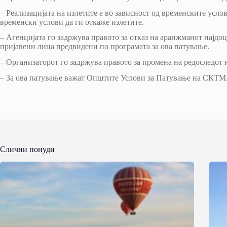
– Реализацијата на излетите е во зависност од временските усло
временски услови да ги откаже излетите.
– Агенцијата го задржува правото за отказ на аранжманот најдоц
пријавени лица предвидени по програмата за ова патување.
– Организаторот го задржува правото за промена на редоследот н
– За ова патување важат Општите Услови за Патување на СКТМ
Слични понуди