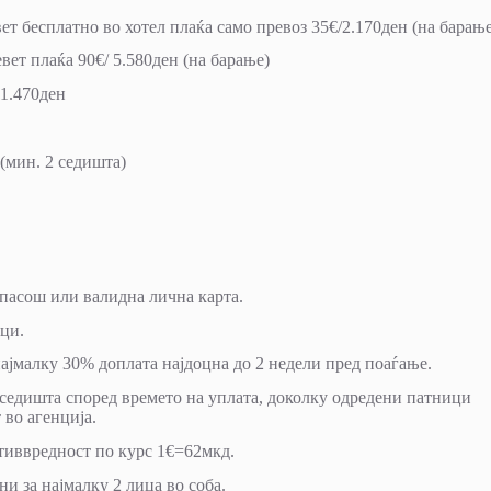
ет бесплатно во хотел плаќа само превоз 35€/2.170ден (на барањ
вет плаќа 90€/ 5.580ден (на барање)
11.470ден
 (мин. 2 седишта)
 пасош или валидна лична карта.
ници.
 најмалку 30% доплата најдоцна до 2 недели пред поаѓање.
седишта според времето на уплата, доколку одредени патници
 во агенција.
отиввредност по курс 1€=62мкд.
и за најмалку 2 лица во соба.