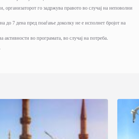
ви, организаторот го задржува правото во случај на неповолни
на до 7 дена пред поаѓање доколку не е исполнет бројот на
а активности во програмата, во случај на потреба.
.