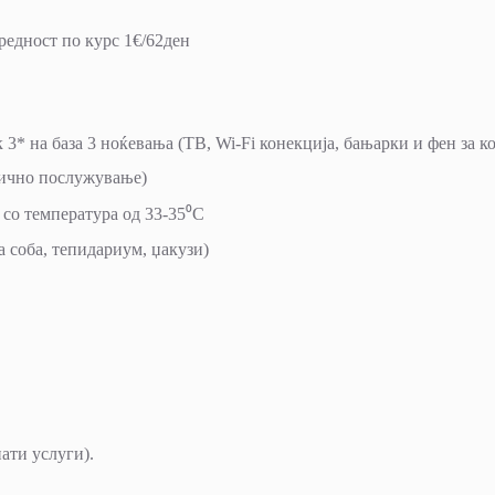
редност по курс 1€/62ден
3* на база 3 ноќевања (ТВ, Wi-Fi конекција, бањарки и фен за ко
асично послужување)
 со температура од 33-35⁰C
а соба, тепидариум, џакузи)
ати услуги).