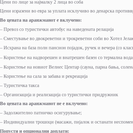
Цени по лице за најмалку 2 лица во соба
Цени изразени во евра за уплата исклучиво во денарска противв
Во цената на аранжманот е вклучено:
– Превоз со туристички автобус на наведената релација
– Сместување во двокреветни и трокреветни соби во Хотел Јелак 
– Исхрана на база полн пансион појадок, ручек и вечера (со кл
– Користење на надворешен и внатрешен базен со термална вода
– Користење на новиот Велнес Центар (сауна, парна бања, солен
– Користење на сала за забава и рекреација
– Туристичка такса
– Организација и реализација со туристички придружник
Во цената на аранжманот не е вклучено:
– Задолжително патничко осигурување;
– Индивидуални трошоци (масажи, пијалок и останати неспомен
Попусти и опционални доплати: