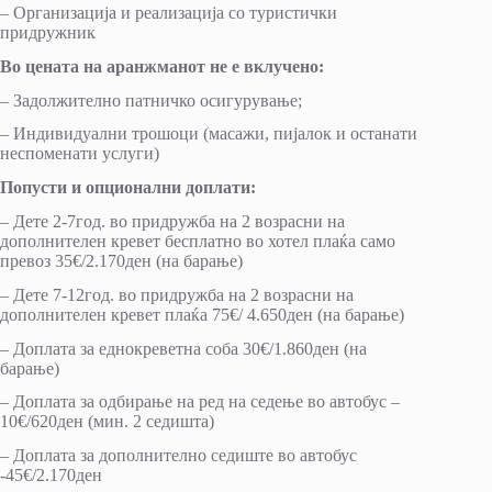
– Организација и реализација со туристички
придружник
Во цената на аранжманот не е вклучено:
– Задолжително патничко осигурување;
– Индивидуални трошоци (масажи, пијалок и останати
неспоменати услуги)
Попусти и опционални доплати:
– Дете 2-7год. во придружба на 2 возрасни на
дополнителен кревет бесплатно во хотел плаќа само
превоз 35€/2.170ден (на барање)
– Дете 7-12год. во придружба на 2 возрасни на
дополнителен кревет плаќа 75€/ 4.650ден (на барање)
– Доплата за еднокреветна соба 30€/1.860ден (на
барање)
– Доплата за одбирање на ред на седење во автобус –
10€/620ден (мин. 2 седишта)
– Доплата за дополнително седиште во автобус
-45€/2.170ден