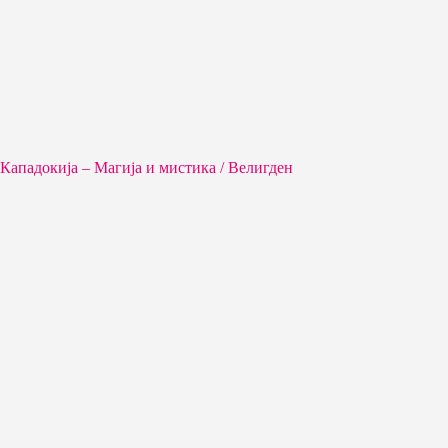
Кападокија – Магија и мистика / Велигден