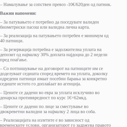
– Намалување за сопствен превоз -10€/620ден од патник.
Важни напомени:
– За патувањето е потребно да поседувате валиден
биометриски пасош или валидна лична карта.
– За реализација на патувањето потребен е минимум од
40 патници.
– За резервација потребна е задолжителна уплата на
депозит од најмалку 30% доплата најдоцна до 2 недели
пред поаѓање.
– Со потпишување на договорот на патниците им се
доделуваат седишта според времето на уплата, доколку
одредени патници имаат посебни барања за конкретно
седиште истото го доплаќаат во агенција.
– Цените се дадени во евра за уплата исклучиво во
денарска противвредност по курс 1€=62мкд.
– Цените се дадени по лице за сместување во
двокреветни валидни за најмалку 2 лица во соба.
– Реализацијата на излетите е во зависност од
временските услови, организаторот го задржува правото