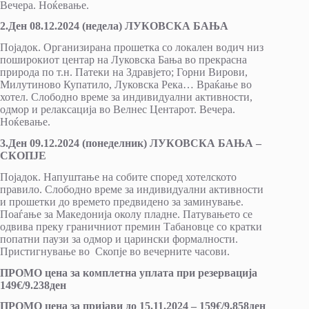
Вечера. Ноќевање.
2.Ден 08.12.2024 (недела) ЛУКОВСКА БАЊА
Појадок. Организирана прошетка со локален водич низ
поширокиот центар на Луковска Бања во прекрасна
природа по т.н. Патеки на Здравјето; Горни Вирови,
Милутиново Купатило, Луковска Река… Враќање во
хотел. Слободно време за индивидуални активности,
одмор и релаксација во Велнес Центарот. Вечера.
Ноќевање.
3.Ден 09.12.2024 (понеделник) ЛУКОВСКА БАЊА –
СКОПЈЕ
Појадок. Напуштање на собите според хотелското
правило. Слободно време за индивидуални активности
и прошетки до времето предвидено за заминување.
Поаѓање за Македонија околу пладне. Патувањето се
одвива преку граничниот премин Табановце со кратки
попатни паузи за одмор и царински формалности.
Пристигнување во Скопје во вечерните часови.
ПРОМО цена за комплетна уплата при резервација
149€/9.238ден
ПРОМО цена за пријави до 15.11.2024 – 159€/9.858ден