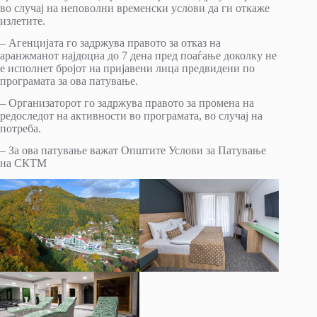
во случај на неповолни временски услови да ги откаже
излетите.
– Агенцијата го задржува правото за отказ на
аранжманот најдоцна до 7 дена пред поаѓање доколку не
е исполнет бројот на пријавени лица предвидени по
програмата за ова патување.
– Организаторот го задржува правото за промена на
редоследот на активности во програмата, во случај на
потреба.
– За ова патување важат Општите Услови за Патување
на СКТМ