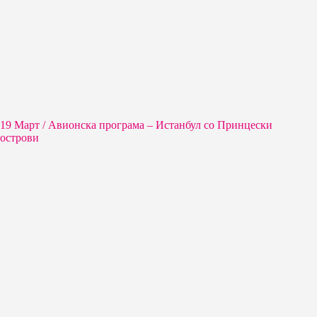
19 Март / Aвионска програма – Истанбул со Принцески
острови