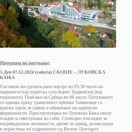
Програма на патување
:
1.Ден 07.12.2024 (сабота) СКОПЈЕ – ЛУКОВСКА
БАЊА
Состанок на групата рано наутро во 05.30 часот на
паркингот кај спортска сала Борис Трајковски (кај
пералните). Поаѓање за Србија во 06 часот. Патувањето
се одвива преку граничниот премин Табановце со
кратки паузи за одмор и обавување на царински
формалности. Пристигнување во Луковска Бања околу
пладне и сместување во соби. Слободно попладне за
индивидуални активности, време за одмор, релаксација
и користење на содржините од Велнес Центарот.