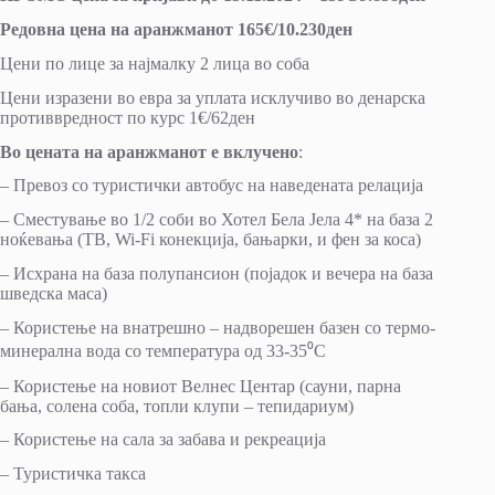
Редовна цена на аранжманот 165€/10.230ден
Цени по лице за најмалку 2 лица во соба
Цени изразени во евра за уплата исклучиво во денарска
противвредност по курс 1€/62ден
Во цената на аранжманот е вклучено
:
– Превоз со туристички автобус на наведената релација
– Сместување во 1/2 соби во Хотел Бела Јела 4* на база 2
ноќевања (ТВ, Wi-Fi конекција, бањарки, и фен за коса)
– Исхрана на база полупансион (појадок и вечера на база
шведска маса)
– Користење на внатрешно – надворешен базен со термо-
минерална вода со температура од 33-35⁰C
– Користење на новиот Велнес Центар (сауни, парна
бања, солена соба, топли клупи – тепидариум)
– Користење на сала за забава и рекреација
– Туристичка такса