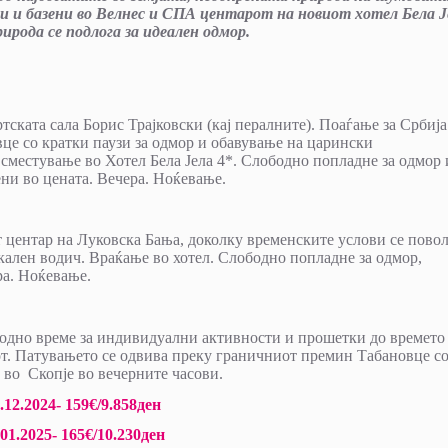
 и базени во Велнес и СПА центарот на новиот хотел Бела Ј
рода се подлога за идеален одмор.
тската сала Борис Трајковски (кај пералните). Поаѓање за Србија
це со кратки паузи за одмор и обавување на царински
местување во Хотел Бела Јела 4*. Слободно попладне за одмор 
ни во цената. Вечера. Ноќевање.
 центар на Луковска Бањa, доколку временските услови се пово
кален водич. Враќање во хотел. Слободно попладне за одмор,
ра. Ноќевање.
бодно време за индивидуални активности и прошетки до времето
от. Патувањето се одвива преку граничниот премин Табановце с
во Скопје во вечерните часови.
12.2024- 159€/9.858ден
1.2025- 165€/10.230ден