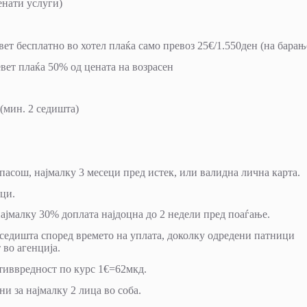
нати услуги)
вет бесплатно во хотел плаќа само превоз 25€/1.550ден (на барањ
евет плаќа 50% од цената на возрасен
 (мин. 2 седишта)
пасош, најмалку 3 месеци пред истек, или валидна лична карта.
ници.
 најмалку 30% доплата најдоцна до 2 недели пред поаѓање.
седишта според времето на уплата, доколку одредени патници
 во агенција.
отиввредност по курс 1€=62мкд.
и за најмалку 2 лица во соба.