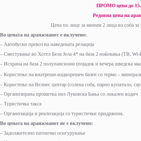
ПРОМО цена до 15.0
Редовна цена на ара
Цена по лице за миним 2 лица во соба за
Во цената на аранжманот е вклучено:
– Автобуски превоз на наведената релација
– Сместување во Хотел Бела Јела 4* на база 2 ноќевања (ТВ, Wi-F
– Исхрана на база 2 полупансиони (појадок и вечера шведска ма
– Користење на внатрешн-надворешен базен со термо – минералн
– Користење на Велнес центар (солена соба, парно купатило, сау
– Организирана прошетка низ Луковска Бања со локален водич
– Туристичка такса
– Организација и реализација со туристички придржник.
Во цената на аранжманот не е вклучено:
– Задолжително патничко осигурување