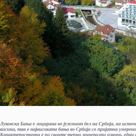
Луковска Бања е лоцирана во јужниот дел на Србија, на исто
висина, таа е највисоката бања во Србија со пријатна умерен
Карактеристична е по своите термо минерални извори, едни 