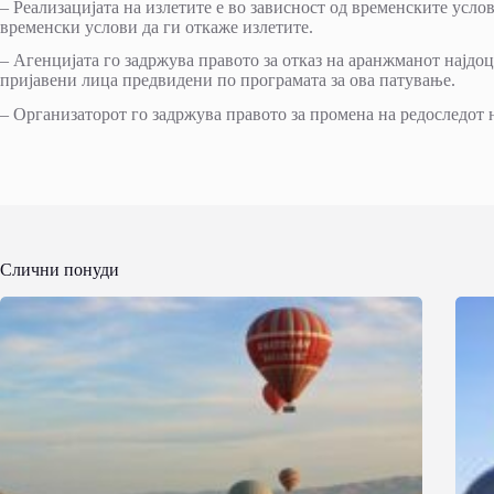
– Реализацијата на излетите е во зависност од временските усло
временски услови да ги откаже излетите.
– Агенцијата го задржува правото за отказ на аранжманот најдоц
пријавени лица предвидени по програмата за ова патување.
– Организаторот го задржува правото за промена на редоследот н
Слични понуди