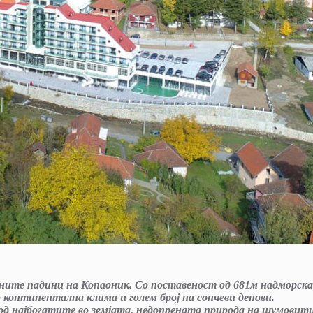
чните падини на Копаоник. Со поставеност од 681м надморска
о континентална клима и голем број на сончеви денови.
од најбогатите во земјата, недопрената природа на шумовит