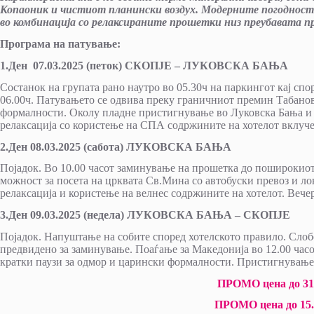
Копаоник и чистиот планински воздух. Модерните погодности
во комбинација со релаксираните прошетки низ преубавата при
Програма на патување:
1.Ден 07.03.2025 (петок) СКОПЈЕ – ЛУКОВСКА БАЊА
Состанок на групата рано наутро во 05.30ч на паркингот кај спор
06.00ч. Патувањето се одвива преку граничниот премин Табанов
формалности. Околу пладне пристигнување во Луковска Бања и с
релаксација со користење на СПА содржините на хотелот вклуче
2.Ден 08.03.2025 (сабота) ЛУКОВСКА БАЊА
Појадок. Во 10.00 часот заминување на прошетка до поширокиот
можност за посета на црквата Св.Мина со автобуски превоз и ло
релаксација и користење на велнес содржините на хотелот. Вече
3.Ден 09.03.2025 (недела) ЛУКОВСКА БАЊА – СКОПЈЕ
Појадок. Напуштање на собите според хотелското правило. Сло
предвидено за заминување. Поаѓање за Македонија во 12.00 час
кратки паузи за одмор и царински формалности. Пристигнување 
ПРОМО цена до 31.
ПРОМО цена до 15.0