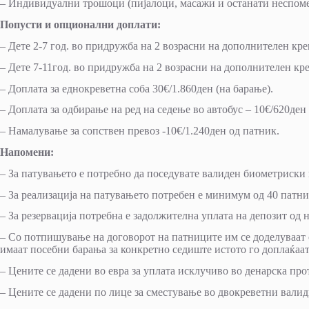
– Индивидуални трошоци (пијалоци, масажи и останати неспоме
Попусти и опционални доплати:
– Дете 2-7 год. во придружба на 2 возрасни на дополнителен кре
– Дете 7-11год. во придружба на 2 возрасни на дополнителен кр
– Доплата за еднокреветна соба 30€/1.860ден (на барање).
– Доплата за одбирање на ред на седење во автобус – 10€/620ден
– Намалување за сопствен превоз -10€/1.240ден од патник.
Напомени:
– За патувањето е потребно да поседувате валиден биометриски 
– За реализација на патувањето потребен е минимум од 40 пат
– За резервација потребна е задолжителна уплата на депозит од
– Со потпишување на договорот на патниците им се доделуваат 
имаат посебни барања за конкретно седиште истото го доплаќаат
– Цените се дадени во евра за уплата исклучиво во денарска пр
– Цените се дадени по лице за сместување во двокреветни валидн