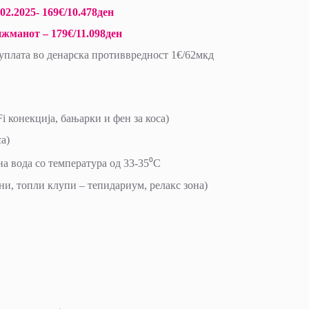
2.2025- 169€/10.478ден
нжманот – 179€/11.098ден
 уплата во денарска противвредност 1€/62мкд
i конекција, бањарки и фен за коса)
са)
а вода со температура од 33-35⁰C
ни, топли клупи – тепидариум, релакс зона)