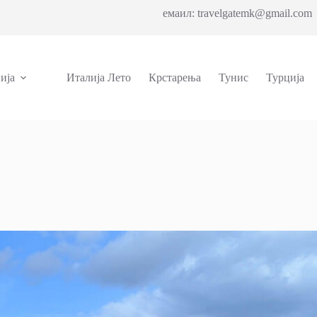
емаил: travelgatemk@gmail.com 
ија
Италија Лето
Крстарења
Тунис
Турција