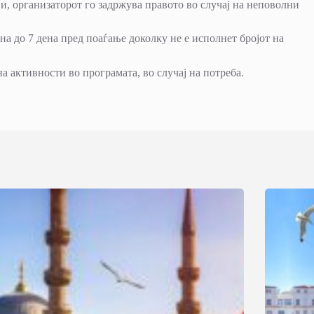
ви, организаторот го задржува правото во случај на неповолни
на до 7 дена пред поаѓање доколку не е исполнет бројот на
а активности во програмата, во случај на потреба.