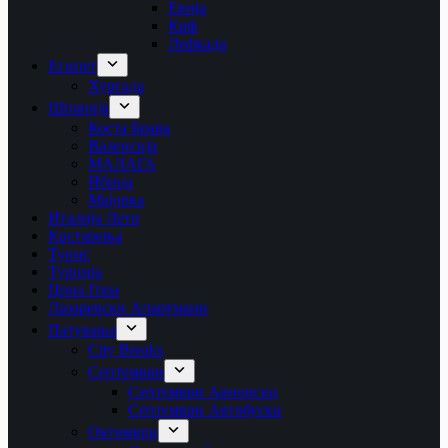
Евија
Крф
Лефкада
Египет
Хургада
Шпанија
Коста Брава
Валенсија
МАЛАГА
Ибица
Мајорка
Италија Лето
Крстарења
Тунис
Турција
Црна Гора
Лазаревски Апартмани
Патувања
City Breaks
Септември
Септември Авионски
Септември Автобуски
Октомври