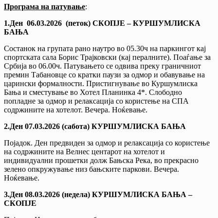
Програма на патување
:
1.Ден 06.03.2026 (петок) СКОПЈЕ – КУРШУМЛИСКА
БАЊА
Состанок на групата рано наутро во 05.30ч на паркингот кај
спортската сала Борис Трајковски (кај пералните). Поаѓање за
Србија во 06.00ч. Патувањето се одвива преку граничниот
премин Табановце со кратки паузи за одмор и обавување на
царински формалности. Пристигнување во Куршумлиска
Бања и сместување во Хотел Планинка 4*. Слободно
попладне за одмор и релаксација со користење на СПА
содржините на хотелот. Вечера. Ноќевање.
2.Ден 07.03.2026 (сабота) КУРШУМЛИСКА БАЊА
Појадок. Ден предвиден за одмор и релаксација со користење
на содржините на Велнес центарот на хотелот и
индивидуални прошетки долж Бањска Река, во прекрасно
зелено опкружување низ бањските паркови. Вечера.
Ноќевање.
3.Ден 08.03.2026 (недела) КУРШУМЛИСКА БАЊА –
СКОПЈЕ