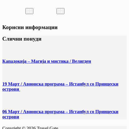
Корисни информации
Слични понуди
Кападокија – Магија и мистика / Велигден
19 Март / Aвионска програма – Истанбул со Принцески
острови
06 Март / Aвионска програма – Истанбул со Принцески
острови
Copyright © 2026 Travel Gate