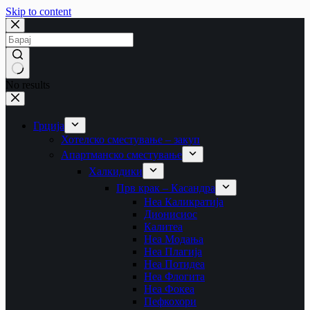
Skip to content
No results
Грција
Хотелско сместување – закуп
Апартманско сместување
Халкидики
Прв крак – Касандра
Неа Каликратија
Дионисиос
Калитеа
Неа Модања
Неа Плагија
Неа Потидеа
Неа Флогита
Неа Фокеа
Пефкохори