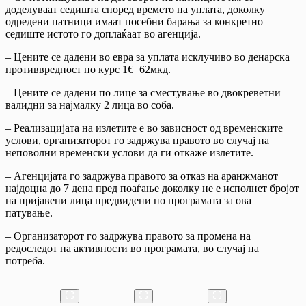
доделуваат седишта според времето на уплата, доколку
одредени патници имаат посебни барања за конкретно
седиште истото го доплаќаат во агенција.
– Цените се дадени во евра за уплата исклучиво во денарска
противвредност по курс 1€=62мкд.
– Цените се дадени по лице за сместување во двокреветни
валидни за најмалку 2 лица во соба.
– Реализацијата на излетите е во зависност од временските
услови, организаторот го задржува правото во случај на
неповолни временски услови да ги откаже излетите.
– Агенцијата го задржува правото за отказ на аранжманот
најдоцна до 7 дена пред поаѓање доколку не е исполнет бројот
на пријавени лица предвидени по програмата за ова
патување.
– Организаторот го задржува правото за промена на
редоследот на активности во програмата, во случај на
потреба.