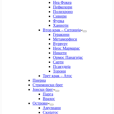
Неа Фокеа
Пефкохори
Полихроно
Сивири
Фурка
Ханиоти
Втор крак – Ситонија
Геракини
Метаморфоси
Вурвуру
Неос Мармарас
Никити
Ормос Панагијас
Сарти
Псакудија
Торони
Трет крак – Атос
Пиериа
Стримонски брег
Јонски брег
Парга
Врахос
Острови
Амулиани
Скијатос