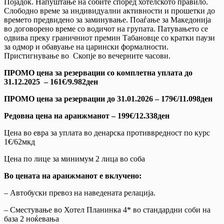
Појадок. Напуштање на собите според хотелското правило.
Слободно време за индивидуални активности и прошетки до
времето предвидено за заминување. Поаѓање за Македонија
во договорено време со водичот на групата. Патувањето се
одвива преку граничниот премин Табановце со кратки паузи
за одмор и обавуање на царински формалности.
Пристигнување во Скопје во вечерните часови.
ПРОМО цена за резервации со комплетна уплата до
31.12.2025 – 161€/9.982ден
ПРОМО цена за резервации до 31.01.2026 – 179€/11.098ден
Редовна цена на аранжманот – 199€/12.338ден
Цена во евра за уплата во денарска противвредност по курс
1€/62мкд
Цена по лице за минимум 2 лица во соба
Во цената на аранжманот е вклучено:
– Автобуски превоз на наведената релација.
– Сместување во Хотел Планинка 4* во стандардни соби на
база 2 ноќевања