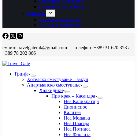
Октомври Авионски
Октомври Автобуски
Ноември
Ноември Авионски
Ноември Автобуски
емаил: travelgatemk@gmail.com | телефон: +389 31 620 353 /
+389 78 202 866
Грција
Хотелско сместување – закуп
Апартманско сместување
Халкидики
Прв крак – Касандра
Неа Каликратија
Дионисиос
Калитеа
Неа Модања
Неа Плагија
Неа Потидеа
Неа Флогита