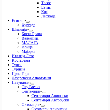
Тасос
Евија
Крф
Лефкада
Египет
Хургада
Шпанија
Коста Брава
Валенсија
МАЛАГА
Ибица
Мајорка
Италија Лето
Крстарења
Тунис
Турција
Црна Гора
Лазаревски Апартмани
Патувања
City Breaks
Септември
Септември Авионски
Септември Автобуски
Октомври
Октомври Авионски