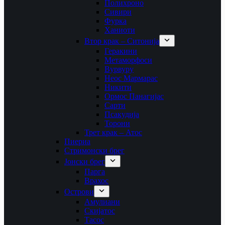
Полихроно
Сивири
Фурка
Ханиоти
Втор крак – Ситонија
Геракини
Метаморфоси
Вурвуру
Неос Мармарас
Никити
Ормос Панагијас
Сарти
Псакудија
Торони
Трет крак – Атос
Пиериа
Стримонски брег
Јонски брег
Парга
Врахос
Острови
Амулиани
Скијатос
Тасос