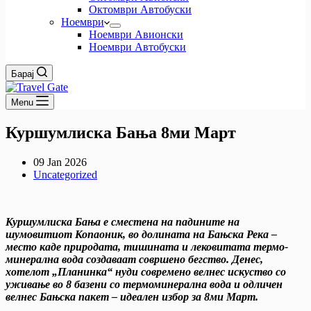
Октомври Автобуски
Ноември
Ноември Авионски
Ноември Автобуски
Барај
Menu
Куршумлиска Бања 8ми Март
09 Jan 2026
Uncategorized
Куршумлиска Бања е сместена на падините на
шумовитиот Копаоник, во долината на Бањска Река –
место каде природата, тишината и лековитата термо-
минерална вода создаваат совршено бегство. Денес,
хотелот „Планинка“ нуди современо велнес искуство со
уживање во 8 базени со термоминерална вода и одличен
велнес Бањска пакет – идеален избор за 8ми Март.