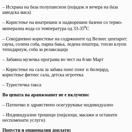
– Исхрана на база полупансион (појадок и вечера на база
шведска маса)
– Користење на внатрешни и надворешни базени со термо-
минерална вода со температура од 33-35⁰C
– Секојдневно користење на содржините од Велнес центарот:
сауна, солена соба, парна бања, ледена пештера, топли клупи
тепидариум, соба за релаксација
– Забавна музичка програма во чест на 8-ми Март
– Користење на сала за забава пинг-понг и билијард,
користење фитнес сала, детска игротека
– Туристичка такса
Во цената на аранжманот не е вклучено:
– Патничко и здравствено осигурување индивидуално
– Индивидуални трошоци (пијалоци, масажи и останати
неспоменати услуги)
Попусти и опционални доплати: