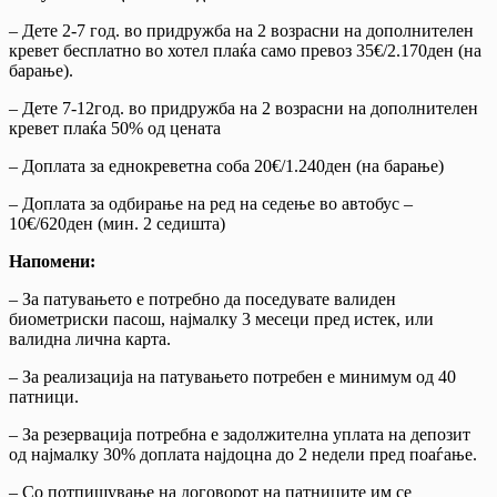
– Дете 2-7 год. во придружба на 2 возрасни на дополнителен
кревет бесплатно во хотел плаќа само превоз 35€/2.170ден (на
барање).
– Дете 7-12год. во придружба на 2 возрасни на дополнителен
кревет плаќа 50% од цената
– Доплата за еднокреветна соба 20€/1.240ден (на барање)
– Доплата за одбирање на ред на седење во автобус –
10€/620ден (мин. 2 седишта)
Напомени:
– За патувањето е потребно да поседувате валиден
биометриски пасош, најмалку 3 месеци пред истек, или
валидна лична карта.
– За реализација на патувањето потребен е минимум од 40
патници.
– За резервација потребна е задолжителна уплата на депозит
од најмалку 30% доплата најдоцна до 2 недели пред поаѓање.
– Со потпишување на договорот на патниците им се