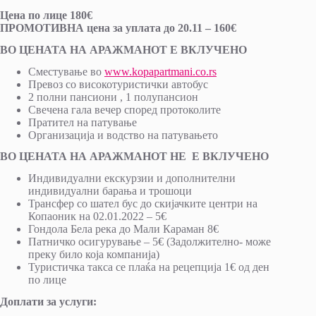
Цена по лице 180€
ПРОМОТИВНА цена за уплата до 20.11
–
160
€
ВО ЦЕНАТА НА АРАЖМАНОТ Е ВКЛУЧЕНО
Сместување во
www.kopapartmani.co.rs
Превоз со високотуристички автобус
2 полни пансиони , 1 полупансион
Свечена гала вечер според протоколите
Пратител на патување
Oрганизација и водство на патувањето
ВО ЦЕНАТА НА АРАЖМАНОТ НЕ Е ВКЛУЧЕНО
Индивидуални екскурзии и дополнителни
индивидуални барања и трошоци
Трансфер со шател бус до скијачките центри на
Копаоник на 02.01.2022 – 5€
Гондола Бела река до Мали Караман 8€
Патничко осигурување – 5€ (Задолжително- може
преку било која компанија)
Туристичка такса се плаќа на рецепција 1€ од ден
по лице
Доплати за услуги: