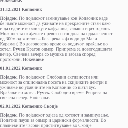
Ноќевање.
31.12.2021 Копаоник
Појадок
. По појадокот заминување
кон Копаоник каде
ќе имате можност да уживате на прекрасните стази како
и да седнете во многуте кафулиња, салаши и ресторани.
Moжност за скијачите превоз со гондола на оддалеченост
од 300м од хотелот – Бела река која води до Мали
Караман) Во договорено време со водичот, враќање во
хотел.
Ручек
Краток одмор. Припрема за новогодишната
вечер. Свечена вечера со музика и забава според
протоколи.
Ноќевање
01.01.2022 Копаоник
Појадок
. По појадокот, Слободни активности или
можност за опционална посета на скијачките центри и
уживање во убавините на Копаоник со шатл бус.
Враќање во хотел.
Ручек
. Слободно време. Реприза на
свечена вечер. Ноќевање.
02.01.2022 Копаоник-Скопје
Појадок
. По појадокот одјава од хотелот и заминување.
Попатни паузи за одмор и царински формалности. Во
пладневните часови пристигнување во Скопје.