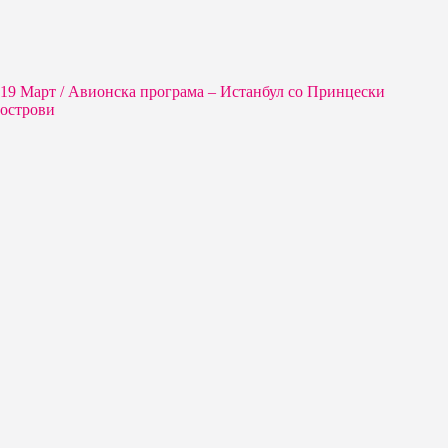
19 Март / Aвионска програма – Истанбул со Принцески
острови