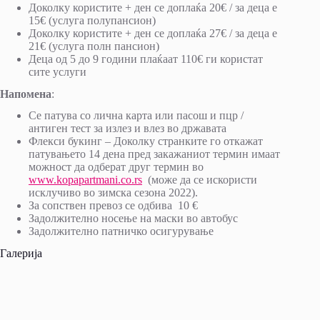
Доколку користите + ден се доплаќа 20€ / за деца е
15€ (услуга полупансион)
Доколку користите + ден се доплаќа 27€ / за деца е
21€ (услуга полн пансион)
Деца од 5 до 9 години плаќаат 110€ ги користат
сите услуги
Напомена
:
Се патува со лична карта или пасош и пцр /
антиген тест за излез и влез во државата
Флекси букинг – Доколку странките го откажат
патувањето 14 дена пред закажаниот термин имаат
можност да одберат друг термин во
www.kopapartmani.co.rs
(може да се искористи
исклучиво во зимска сезона 2022).
За сопствен превоз се одбива 10 €
Задолжително носење на маски во автобус
Задолжително патничко осигурување
Галерија