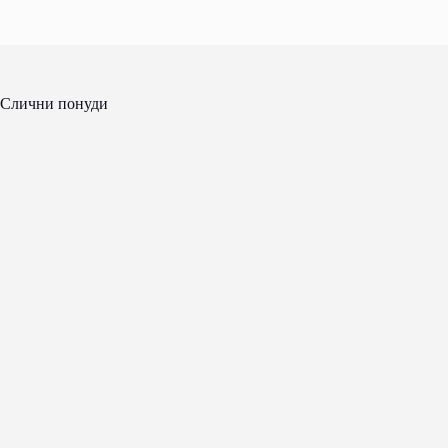
Слични понуди