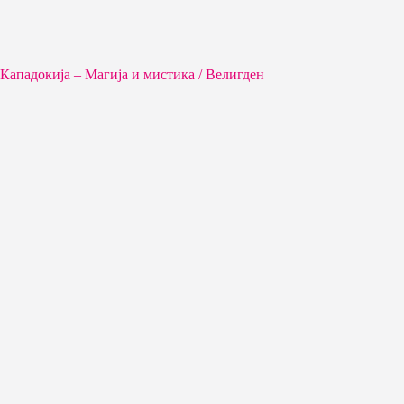
Кападокија – Магија и мистика / Велигден