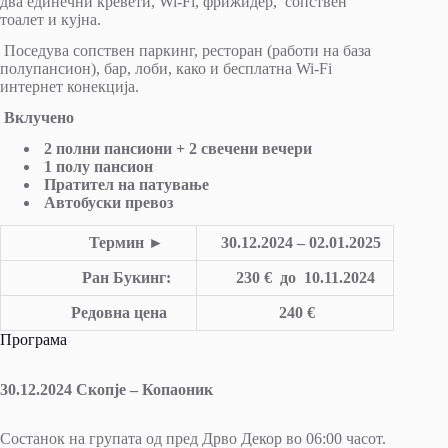
два единечни кревети, Wi-Fi, фрижидер, сопствен
тоалет и кујна.
Поседува сопствен паркинг, ресторан (работи на база
полупансион), бар, лоби, како и бесплатна Wi-Fi
интернет конекција.
Вклучено
2 полни пансиони + 2 свечени вечери
1 полу пансион
Пратител на патување
Автобуски превоз
Термин
►
30.12.20
24
– 02.01.20
25
Ран Букинг:
230
€ до 10.11
.20
24
Редовна цена
240
€
Програма
30.12.2024 Скопје – Копаоник
Состанок на групата од пред Дрво Декор во 06:00 часот.