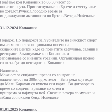
Поаѓање кон Kопаоник во 06:30 часот со
попатни паузи. Пристигнување во Брзече и сместување
во хотелот.Ручек.Слободно време за
индивидуални активности во Брзече.Вечера.Ноќевање.
31.12.2024 Копаоник
Појадок. По појадокот за љубителите на зимскиот спорт
имаат можност за опционална посета на
скијачките центри каде се познатите кафулиња, салаши и
ресторани. Заминување кон Копаоник и
запознавање со нивните убавини. Организиран превоз
со шатл-бус до центарот на Копаоник.
Напомена:
Moжност за скијачите: превоз со гондола на
оддалеченост од 300м од хотелот – Бела река која води
до Мали Караман со купена ски карта.. Во договорено
време со водичот, враќање во хотел и
припрема за најлудата ноќ. Свечена вечера со музика и
забава со локален бенд. Ноќевање.
01.01.2025 Копаоник