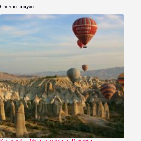
Слични понуди
Кападокија – Магија и мистика / Велигден