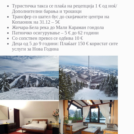
Туристичка такса се плаќа на рецепција 1 € од ноќ/
Дополнителни барања и трошоци
Трансфер со шател бус до скијачките центри на
Копаоник на 31.12 – 5€
Жичара-Бела река до Мали Караман гондола
Патничко осигурување – 5 € до 62 години
Со сопствен превоз се одбива 10 €
Деца од 5 до 9 години: Плаќаат 150 € користат сите
услуги за Нова Година