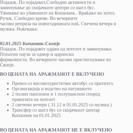
Појадок. По појадокот,Слободни активности и
заминување до скијачките центри со шатл бус.
Уживање во убавините на Копаоник.. Враќање во хотел.
Ручек. Слободно време. Во вечерните
часови реприза на новогодишната ноќ. Свечена вечера и
музика. Ноќевање.
02.01.2025 Копаоник-Скопје
Појадок. По појадокот одјава од хотелот и заминување.
Попатни паузи за одмор и царински
формалности. Во вечерните часови пристигнување во
Скопје.
ВО ЦЕНАТА НА АРАЖМАНОТ Е ВКЛУЧЕНО
Превоз со високотуристички автобус со пратител.
Oрганизација и водство на патувањето
2 полни пансиони и 1 полупансион според
правилата на хотелот
2 свечени вечери ( 31.12 и 01.01.2025 со музика )
Трансфер со шатл бус со скијачкиот центар
Копаоник на 01.01.2025
ВО ЦЕНАТА НА АРАЖМАНОТ НЕ Е ВКЛУЧЕНО