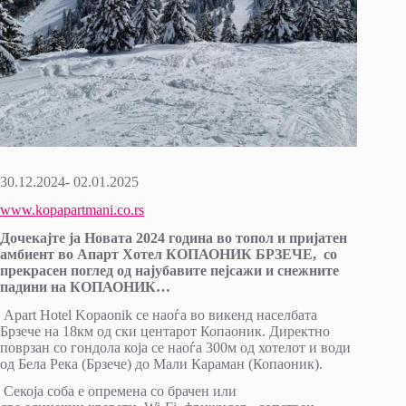
30.12.2024- 02.01.2025
www.kopapartmani.co.rs
Дочекајте ја Новата 2024 година во топол и пријатен
амбиент во Апарт Хотел КОПАОНИК БРЗЕЧЕ, со
прекрасен поглед од најубавите пејсажи и снежните
падини на КОПАОНИК…
Apart Hotel Kopaonik се наоѓа во викенд населбата
Брзече на 18км од ски центарот Копаоник. Директно
поврзан со гондола која се наоѓа 300м од хотелот и води
од Бела Река (Брзече) до Мали Караман (Копаоник).
Секоја соба е опремена со брачен или