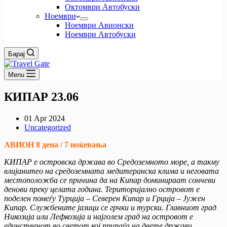
Октомври Автобуски
Ноември
Ноември Авионски
Ноември Автобуски
Барај
Menu
КИПАР 23.06
01 Apr 2024
Uncategorized
АВИОН 8 дена / 7 ноќевања
КИПАР е островска држава во Средоземното море, а такму
влијанитео на средоземната медитеранска клима и неговата
местоположба се причина да на Кипар доминираат сончеви
денови преку целата година. Територијално островот е
поделен помеѓу Турција – Северен Кипар и Грција – Јужен
Кипар. Службените јазици се грчки и турски. Главниот град
Никозија или Лефкозија и најголем град на островот е
единственот во светот кој припаѓа на двете држави…