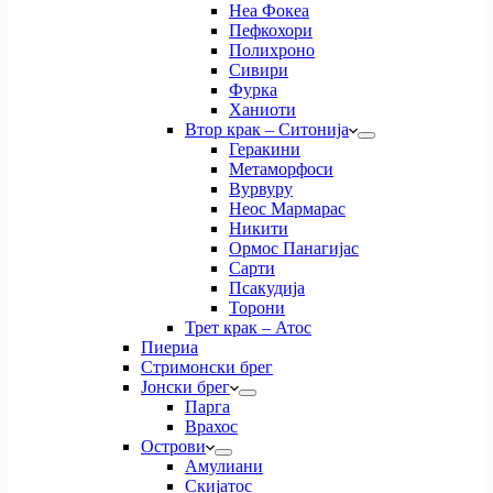
Неа Фокеа
Пефкохори
Полихроно
Сивири
Фурка
Ханиоти
Втор крак – Ситонија
Геракини
Метаморфоси
Вурвуру
Неос Мармарас
Никити
Ормос Панагијас
Сарти
Псакудија
Торони
Трет крак – Атос
Пиериа
Стримонски брег
Јонски брег
Парга
Врахос
Острови
Амулиани
Скијатос