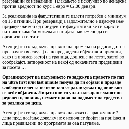
резервации се невалидни. Плаќањето е исклучиво во денарска
против вредност по курс 1 евро = 62,00 денари.
За реализација на факултативните излети потребен е минимум
од 15 патници. При резервација задолжително е изјаснување/
пријавување кои од понудените факултативи ќе ги користи
патникот како би можела агенцијата навремено да ги
организира истите.
Агенцијата го задржува правото на промена на редоследот на
програмата во случај на непредвидени објективни причини,
како на пример застој на граница, доцнење на летот, застој во
сообраќајот, затвореност на некој од локалитети предвидени
за посета …
Организаторот на патувањето го задржува правото по пат
на ultra first или last minute понуда да ги објави и продаде
слободните места по цени кои се разликуваат од оние кои
се веќе објавени. Лицата кои го уплатиле аранжманот по
редовен ценовник, немаат право на надомест на средства
за разлика во цена.
Агенцијата го задржува правото на отказ на аранжманот 7
дена пред поаѓање доколку не е исполнет бројот на пријавени
лица предвидени по програмата за ова патување.