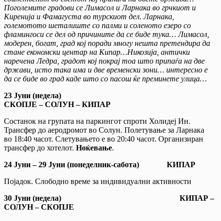
Поголемите градови се Лимасол и Ларнака во грчкиот и
Киренија и Фамагуста во турскиот дел. Ларнака,
големотото шеталиште со палми и соленото езеро со
фламингоси се дел од причините да се биде тука… Лимасол,
модерен, богат, град кој поради многу нешта претендира да
стане економски центар на Кипар…Никозија, антички
наречена Ледра, градот кој покрај тоа што припаѓа на две
држави, исто така има и две временски зони… интересно е
да се биде во град каде што со пасош ќе преминете улица…
23 Јуни (недела)
СКОПЈЕ
– СОЛУН – КИПАР
Состанок на групата на паркингот спроти Холидеј Ин.
Трансфер до аеродромот во Солун. Полетување за Ларнака
во 18:40 часот. Слетувањето е во 20:40 часот. Организиран
трансфер до хотелот.
Ноќевање
.
24 Јуни – 29 Јуни
(понеделник-сабота
) КИПАР
Појадок. Слободно време за индивидуални активности
30 Јуни (недела
) КИПАР –
СОЛУН – СКОПЈЕ