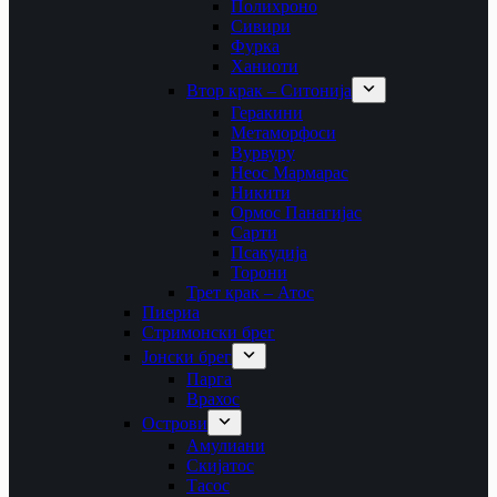
Полихроно
Сивири
Фурка
Ханиоти
Втор крак – Ситонија
Геракини
Метаморфоси
Вурвуру
Неос Мармарас
Никити
Ормос Панагијас
Сарти
Псакудија
Торони
Трет крак – Атос
Пиериа
Стримонски брег
Јонски брег
Парга
Врахос
Острови
Амулиани
Скијатос
Тасос