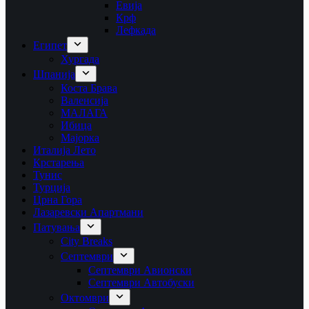
Евија
Крф
Лефкада
Египет
Хургада
Шпанија
Коста Брава
Валенсија
МАЛАГА
Ибица
Мајорка
Италија Лето
Крстарења
Тунис
Турција
Црна Гора
Лазаревски Апартмани
Патувања
City Breaks
Септември
Септември Авионски
Септември Автобуски
Октомври