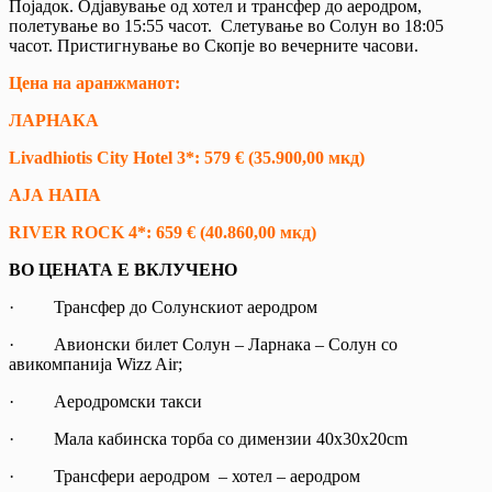
Појадок. Одјавување од хотел и трансфер до аеродром,
полетување во 15:55 часот. Слетување во Солун во 18:05
часот. Пристигнување во Скопје во вечерните часови.
Цена на аранжманот:
ЛАРНАКА
Livadhiotis City Hotel 3*: 579
€ (
35.900
,00 мкд)
АЈА НАПА
RIVER ROCK 4*: 659
€ (
40.860
,00 мкд)
ВО ЦЕНАТА Е ВКЛУЧЕНО
· Трансфер до Солунскиот аеродром
· Авионски билет Солун – Ларнака – Солун со
авикомпанија Wizz Air;
· Аеродромски такси
· Мала кабинска торба со димензии 40x30x20cm
· Трансфери аеродром – хотел – аеродром