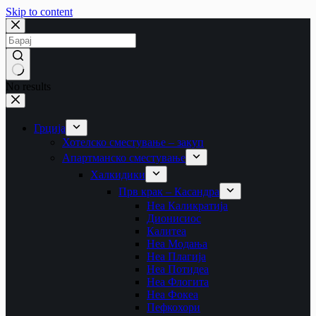
Skip to content
No results
Грција
Хотелско сместување – закуп
Апартманско сместување
Халкидики
Прв крак – Касандра
Неа Каликратија
Дионисиос
Калитеа
Неа Модања
Неа Плагија
Неа Потидеа
Неа Флогита
Неа Фокеа
Пефкохори