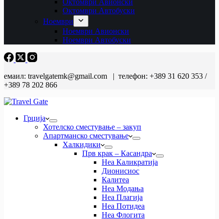
Октомври Авионски
Октомври Автобуски
Ноември
Ноември Авионски
Ноември Автобуски
емаил: travelgatemk@gmail.com | телефон: +389 31 620 353 /
+389 78 202 866
Грција
Хотелско сместување – закуп
Апартманско сместување
Халкидики
Прв крак – Касандра
Неа Каликратија
Дионисиос
Калитеа
Неа Модања
Неа Плагија
Неа Потидеа
Неа Флогита