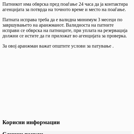
Патникот има обврска пред поаѓање 24 часа да ја контактира
агенцијата за потврда на точното време и место на поаѓање.
Патната исправа треба да е валидна минимум 3 месеци по
завршувањето на аранжманот. Валидноста на патните
исправи се обврска на патниците, при уплата на резервација
должни се истите да ги приложат во агенцијата за проверка.
За овој аранжман важат општите услови за патување .
Корисни информации