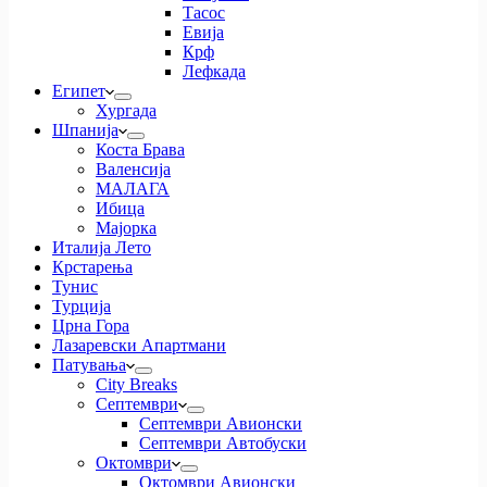
Тасос
Евија
Крф
Лефкада
Египет
Хургада
Шпанија
Коста Брава
Валенсија
МАЛАГА
Ибица
Мајорка
Италија Лето
Крстарења
Тунис
Турција
Црна Гора
Лазаревски Апартмани
Патувања
City Breaks
Септември
Септември Авионски
Септември Автобуски
Октомври
Октомври Авионски