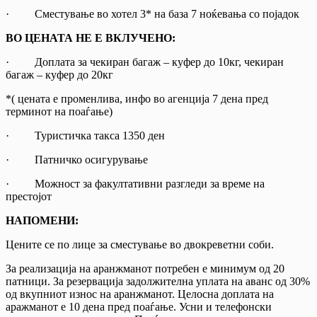
· Сместување во хотел 3* на база 7 ноќевањa со појадок
ВО ЦЕНАТА НЕ Е ВКЛУЧЕНО:
· Доплата за чекиран багаж – куфер до 10кг, чекиран
багаж – куфер до 20кг
*( цената е променлива, инфо во агенција 7 дена пред
терминот на поаѓање)
· Туристичка такса 1350 ден
· Патничко осигурување
· Можност за факултативни разгледи за време на
престојот
НАПОМЕНИ:
Цените се по лице за сместување во двокреветни соби.
За реализација на аранжманот потребен е минимум од 20
патници. За резервација задолжителна уплата на аванс од 30%
од вкупниот износ на аранжманот. Целосна доплата на
аражманот е 10 дена пред поаѓање. Усни и телефонски