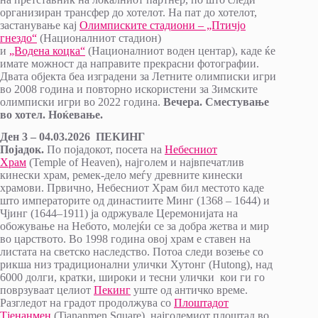
организиран трансфер до хотелот. На пат до хотелот,
застанување кај
Олимписките стадиони – „Птичјо
гнездо“
(Националниот стадион)
и
„Водена коцка“
(Националниот воден центар), каде ќе
имате можност да направите прекрасни фотографии.
Двата објекта беа изградени за Летните олимписки игри
во 2008 година и повторно искористени за Зимските
олимписки игри во 2022 година.
Вечера. Сместување
во хотел. Ноќевање.
Ден 3 – 04.03.2026 ПЕКИНГ
Појадок.
По појадокот, посета на
Небесниот
Храм
(Temple of Heaven), најголем и највпечатлив
кинески храм, ремек-дело меѓу древните кинески
храмови. Првично, Небесниот Храм бил местото каде
што императорите од династиите Минг (1368 – 1644) и
Чјинг (1644–1911) ја одржувале Церемонијата на
обожување на Небото, молејќи се за добра жетва и мир
во царството. Во 1998 година овој храм е ставен на
листата на светско наследство. Потоа следи возење со
рикша низ традиционални улички Хутонг (Hutong), над
6000 долги, кратки, широки и тесни улички кои ги го
поврзуваат целиот
Пекинг
уште од античко време.
Разгледот на градот продолжува со
Плоштадот
Тјенанмен
(Tiananmen Square), најголемиот плоштад во