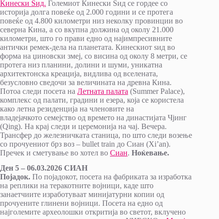
Кинески Ѕид.
Големиот Кинески Ѕид се гордее со
историја долга повеќе од 2.000 години и се протега
повеќе од 4.800 километри низ неколку провинции во
северна Кина, а со вкупна должина од околу 21.000
километри, што го прави едно од најимпресивните
антички ремек-дела на планетата. Кинескиот ѕид во
форма на џиновски змеј, со висина од околу 8 метри, се
протега низ планини, долини и шуми, уникатна
архитектонска креација, видлива од вселената,
безусловно сведочи за величината на древна Кина.
Потоа следи посета на
Летната палата
(Summer Palace),
комплекс од палати, градини и езера, која се користела
како летна резиденција на членовите на
владејачкото семејство од времето на династијата Чјинг
(Qing). На крај следи и церемонија на чај. Вечера.
Трансфер до железничката станица, по што следи возење
со прочуениот брз воз – bullet train до Сиан (Xi’an).
Пречек и сметување во хотел во
Сиан
.
Ноќевање.
Ден 5 – 06.03.2026 СИАН
Појадок.
По појадокот, посета на фабриката за изработка
на реплики на теракотните војници, каде што
занаетчиите изработуваат минијатурни копии од
прочуените глинени војници. Посета на едно од
најголемите археолошки откритија во светот, вклучено