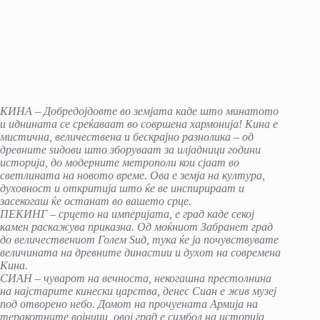
КИНА – Добредојдовте во земјата каде што минатото
и иднината се среќаваат во совршена хармонија! Кина е
мистична, величествена и бескрајно разнолика – од
древните ѕидови што зборуваат за илјадници години
историја, до модерните метрополи кои сјаат во
светлината на новото време. Ова е земја на култура,
духовност и откритија што ќе ве инспирираат и
засекогаш ќе останат во вашето срце.
ПЕКИНГ – срцето на империјата, е град каде секој
камен раскажува приказна. Од моќниот Забранет град
до величествениот Голем Ѕид, тука ќе ја почувствувате
величината на древните династии и духот на современа
Кина.
СИАН – чуварот на вечноста, некогашна престолнина
на најстарите кинески царства, денес Сиан е жив музеј
под отворено небо. Домот на прочуената Армија на
теракотните војници, овој град е симбол на историја,