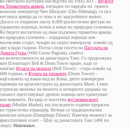
во светското културно наследство на УНЕСКО –
Музејот
на Теракотната армија
, изграден по наредба на првиот
кинески император Чин Шихуанг (Qin Shihuang), со цел
неговата армија да го чува и во задгробниот живот.
Досега се откриени околу 8.000 реалистични фигури на
теракотни војници, кочии и коњи во природна големина.
Ќе бидете восхитени од оваа подземна теракотна армија
во природна големина – илјадници војници кои
молчеливо стојат, чувари на својот император повеќе од
две илјади години. Потоа следи посета на
Пагодата на
Дивата Гуска
(Wild Goose Pagoda), симбол
на величественоста на династијата Танг. Се продолжува
кон Плоштадот Bell & Drum Tower square, каде се
наоѓаат
Кулата на ѕвоната
(Bell Tower) – стара повеќе од
600 години, и
Кулата на тапаните
(Drum Tower) –
најголемата од ваков вид во Кина, двете извонредни
примери на архитектурата од династијата Минг. Секое
утринско ѕвонење на ѕвоното и вечерното удирање на
тапанот претставуваат древни повици што одекнуваат
низ вековите. На крај се посетува
муслиманскиот
пазар
(Muslim Market), кој последните години прерасна
во туристичка атракција. Вечера со традиционални
кинески кнедли (Dumplings Dinner). Навечер можност за
факултативен излет – Шоу од династијата Танг (40€ по
лице).
Ноќевање.