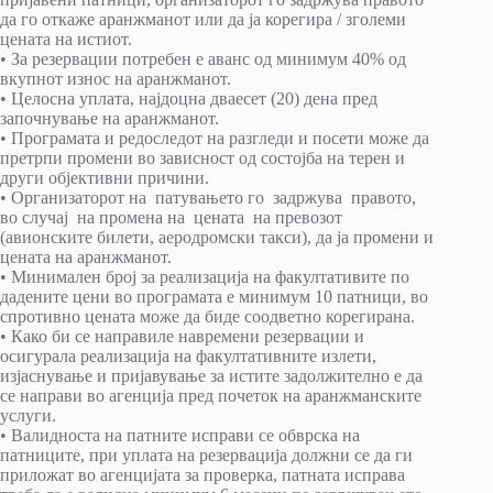
да го откаже аранжманот или да ја корегира / зголеми
цената на истиот.
• За резервации потребен е аванс од минимум 40% од
вкупнот износ на аранжманот.
• Целосна уплата, најдоцна дваесет (20) дена пред
започнување на аранжманот.
• Програмата и редоследот на разгледи и посети може да
претрпи промени во зависност од состојба на терен и
други објективни причини.
• Организаторот на патувањето го задржува правото,
во случај на промена на цената на превозот
(авионските билети, аеродромски такси), да ја промени и
цената на аранжманот.
• Минимален број за реализација на факултативите по
дадените цени во програмата е минимум 10 патници, во
спротивно цената може да биде соодветно корегирана.
• Како би се направиле навремени резервации и
осигурала реализација на факултативните излети,
изјаснување и пријавување за истите задолжително е да
се направи во агенција пред почеток на аранжманските
услуги.
• Валидноста на патните исправи се обврска на
патниците, при уплата на резервација должни се да ги
приложат во агенцијата за проверка, патната исправа