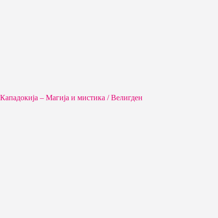
Кападокија – Магија и мистика / Велигден