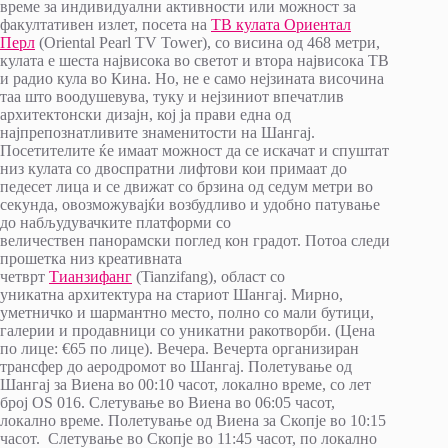
време за индивидуални активности или можност за
факултативен излет, посета на
ТВ кулата Ориентал
Перл
(Oriental Pearl TV Tower), со висина од 468 метри,
кулата е шеста највисока во светот и втора највисока ТВ
и радио кула во Кина. Но, не е само нејзината височина
таа што воодушевува, туку и нејзиниот впечатлив
архитектонски дизајн, кој ја прави една од
најпрепознатливите знаменитости на Шангај.
Посетителите ќе имаат можност да се искачат и спуштат
низ кулата со двоспратни лифтови кои примаат до
педесет лица и се движат со брзина од седум метри во
секунда, овозможувајќи возбудливо и удобно патување
до набљудувачките платформи со
величествен панорамски поглед кон градот. Потоа следи
прошетка низ креативната
четврт
Тианзифанг
(Tianzifang), област со
уникатна архитектура на стариот Шангај. Мирно,
уметничко и шармантно место, полно со мали бутици,
галерии и продавници со уникатни ракотворби. (Цена
по лице: €65 по лице). Вечера. Вечерта организиран
трансфер до аеродромот во Шангај. Полетување од
Шангај за Виена во 00:10 часот, локално време, со лет
број OS 016. Слетување во Виена во 06:05 часот,
локално време. Полетување од Виена за Скопје во 10:15
часот. Слетување во Скопје во 11:45 часот, по локално