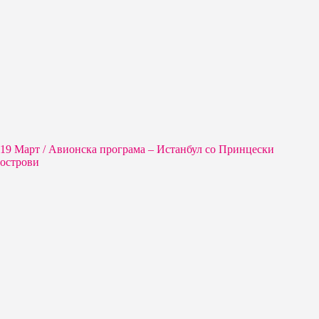
19 Март / Aвионска програма – Истанбул со Принцески
острови