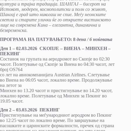
култура и трајна традиција. ШАНГАЈ – бисерот на
Истокот, модерен, космополитски и полн со живот,
Шангај е град што никогаш не спие. Меѓу неонските
светла и старите улички ќе го откриете вистинското
лице на современа Кина – елегантна, динамична и
безвременска.
ПРОГРАМА НА ПАТУВАЊЕТО: 8
дена / 6 ноќевања
Ден 1 – 02.03.2026
СКОПЈЕ – ВИЕНА – МИНХЕН –
ПЕКИНГ
Состанок на групата на аеродромот во Скопје во 02:30
часот. Полетување од Скопје за Виена во 04:30 часот, лет
број OS764
со лет на авиокомпанијата Austrian Airlines. Слетување
во Виена во 06:05 часот, локално време. Продолжување
на летот за
Минхен во 13.20 часот и пристигнување во 14.20 часот,
локално време. Полетување од Минхен за Пекинг во
19.05 часот.
Ден 2 – 03.03.2026
ПЕКИНГ
Пристигнување на меѓународниот аеродром во Пекинг
во 12:25 часот по локално време. По завршување на
пасошките и царинските формалности, пречек од страна
на претставник на локалниот партнер, по што следи