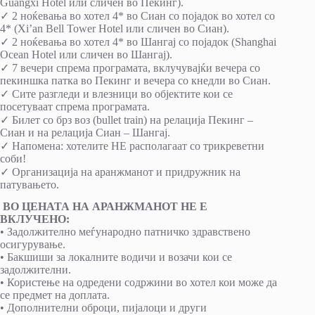
Guangxi Hotel или сличен во Пекинг).
✓ 2 ноќевања во хотел 4* во Сиан со појадок во хотел со
4* (Xi’an Bell Tower Hotel или сличен во Сиан).
✓ 2 ноќевања во хотел 4* во Шангај со појадок (Shanghai
Ocean Hotel или сличен во Шангај).
✓ 7 вечери спрема програмата, вклучувајќи вечера со
пекиншка патка во Пекинг и вечера со кнедли во Сиан.
✓ Сите разгледи и влезници во објектите кои се
посетуваат спрема програмата.
✓ Билет со брз воз (bullet train) на релација Пекинг –
Сиан и на релација Сиан – Шангај.
✓ Напомена: хотелите НЕ располагаат со трикреветни
соби!
✓ Организација на аранжманот и придружник на
патувањето.
ВО ЦЕНАТА НА АРАНЖМАНОТ НЕ Е
ВКЛУЧЕНО:
• Задолжително меѓународно патничко здравствено
осигурување.
• Бакшиши за локалните водичи и возачи кои се
задолжителни.
• Користење на одредени содржини во хотел кои може да
се предмет на доплата.
• Дополнителни оброци, пијалоци и други