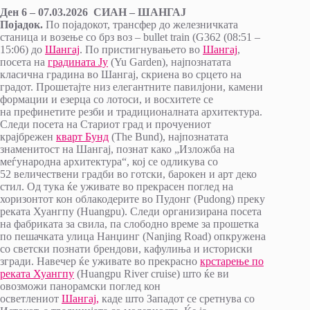
Ден 6 – 07.03.2026 СИАН – ШАНГАЈ
Појадок.
По појадокот, трансфер до железничката
станица и возење со брз воз – bullet train (G362 (08:51 –
15:06) до
Шангај
. По пристигнувањето во
Шангај
,
посета на
градината Ју
(Yu Garden), најпознатата
класична градина во Шангај, скриена во срцето на
градот. Прошетајте низ елегантните павилјони, камени
формации и езерца со лотоси, и восхитете се
на префинетите резби и традиционалната архитектура.
Следи посета на Стариот град и прочуениот
крајбрежен
кварт Бунд
(The Bund), најпознатата
знаменитост на Шангај, познат како „Изложба на
меѓународна архитектура“, кој се одликува со
52 величествени градби во готски, барокен и арт деко
стил. Од тука ќе уживате во прекрасен поглед на
хоризонтот кон облакодерите во Пудонг (Pudong) преку
реката Хуангпу (Huangpu). Следи организирана посета
на фабриката за свила, па слободно време за прошетка
по пешачката улица Нанџинг (Nanjing Road) опкружена
со светски познати брендови, кафулиња и историски
згради. Навечер ќе уживате во прекрасно
крстарење по
реката Хуангпу
(Huangpu River cruise) што ќе ви
овозможи панорамски поглед кон
осветлениот
Шангај,
каде што Западот се сретнува со