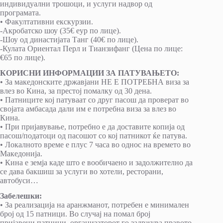
индивидуални трошоци, и услуги надвор од
програмата.
• Факултативни екскурзии.
-Акробатско шоу (35€ еур по лице).
-Шоу од династијата Танг (40€ по лице).
-Кулата Ориентал Перл и Тианзифанг (Цена по лице:
€65 по лице).
КОРИСНИ ИНФОРМАЦИИ ЗА ПАТУВАЊЕТО:
• За македонските државјани НЕ Е ПОТРЕБНА виза за
влез во Кина, за престој помалку од 30 дена.
• Патниците кој патуваат со друг пасош да проверат во
својата амбасада дали им е потребна виза за влез во
Кина.
• При пријавување, потребно е да доставите копија од
пасош/податоци од пасошот со кој патникот ќе патува.
• Локалното време е плус 7 часа во однос на времето во
Македонија.
• Кина е земја каде што е вообичаено и задолжително да
се дава бакшиш за услуги во хотели, ресторани,
автобуси…
Забелешки:
• За реализација на аранжманот, потребен е минимален
број од 15 патници. Во случај на помал број
пријавени патници, организаторот го задржува правото