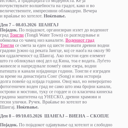
Истокот, а традицијата со модерноста. Ќе ја
почувствувате волшебноста на градот, како и во
величествените, импресивни облакодери. Вечера
и враќање во хотелот.
Ноќевање.
Ден 7 – 08.03.2026
ШАНГАЈ
Појадок.
По појадокот, организиран излет до водениот
град
Тонгли
(Tongli Water Town) со разгледување и
обиколка со чамец низ каналите.
Водениот град
Тонгли
се смета за еден од шесте познати древни водни
градови јужно од реката Јангце, кој се наоѓа на околу 90
км оддалеченост од Шангај. Ако постои еден елемент
што го обликувал овој дел од Кина, тоа е водата. Луѓето
живееле и напредувале помеѓу овие езера, водни
патишта и канали илјадници години. Тонгли е изграден
за време на династијата Сонг (Song) и има историја
долга повеќе од илјада години. Овој мал, но неверојатно
фотогеничен воден град не само што има бројни канали,
острови и мостови, туку се гордее и со класична кинеска
градина заштитена од УНЕСКО, древни храмови и
тесни улички. Ручек. Враќање во хотелот во
Шангај.
Ноќевање.
Ден 8 – 09/10.03.2026 ШАНГАЈ – ВИЕНА – СКОПЈЕ
Појадок.
По појадокот одјавување од хотелот и слободно