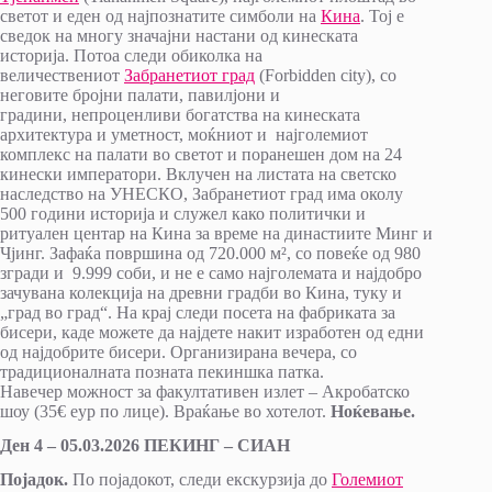
светот и еден од најпознатите симболи на
Кина
. Тој е
сведок на многу значајни настани од кинеската
историја. Потоа следи обиколка на
величествениот
Забранетиот град
(Forbidden city), со
неговите бројни палати, павилјони и
градини, непроценливи богатства на кинеската
архитектура и уметност, моќниот и најголемиот
комплекс на палати во светот и поранешен дом на 24
кинески императори. Вклучен на листата на светско
наследство на УНЕСКО, Забранетиот град има околу
500 години историја и служел како политички и
ритуален центар на Кина за време на династиите Минг и
Чјинг. Зафаќа површина од 720.000 м², со повеќе од 980
згради и 9.999 соби, и не е само најголемата и најдобро
зачувана колекција на древни градби во Кина, туку и
„град во град“. На крај следи посета на фабриката за
бисери, каде можете да најдете накит изработен од едни
од најдобрите бисери. Организирана вечера, со
традиционалната позната пекиншка патка.
Навечер можност за факултативен излет – Акробатско
шоу (35€ еур по лице). Враќање во хотелот.
Ноќевање.
Ден 4 – 05.03.2026 ПЕКИНГ – СИАН
Појадок.
По појадокот, следи екскурзија до
Големиот