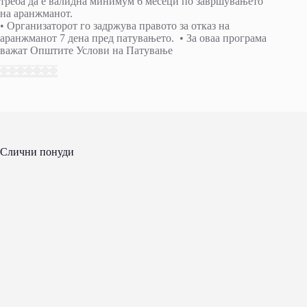
треба да е валидна минимум 6 месеци по завршувањето
на аранжманот.
• Организаторот го задржува правото за отказ на
аранжманот 7 дена пред патувањето. • За оваа програма
важат Општите Услови на Патување
Слични понуди