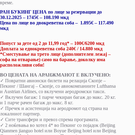
време.
РАН БУКИНГ ЦЕНА по лице за резервации до
30.12.2025 – 1745€ – 108.190 мкд
Цена по лице во двокреветна соба – 1.895€ – 117.490
мкд
Попуст за дете од 2 до 11,99 год* – 100€/6200 мкд
Доплата за еднокреветна соба 240€ / 14.880 мкд
*Сместување на трето лице (дополнителен лежај –
софа на отварање) само на барање, доколку има
расположливи соби!
ВО ЦЕНАТА НА АРАНЖМАНОТ Е ВКЛУЧЕНО:
✓ Повратни авионски билети на релација Скопје –
Пекинг / Шангај – Скопје, со авиокомпаниите Lufthansa
и Austrian Airlines, со вклучени аеродромски такси.
✓ Вклучен багаж: 1 парче чекиран багаж до макс. 20 кг.
и 1 парче рачен багаж до макс. 8 кг.
✓ Пречек и асистенција на аеродромот од страна на
локалниот партнер.
✓ Сите трансфери и превоз спрема програмата.
✓ 2 ноќевања во хотел 4* во Пекинг со појадок (Beijing
Qianmen jianguo hotel или Boyue Beijing hotel или Beijing