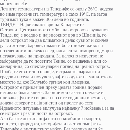
многу повеќе.
Летните температури на Тенерифе се околу 26°C, додека
во зима просечната температура е само 19°C, па затоа
туризмот тука е важен 365 дена во годината.
ТЕИДЕ – Највисокиот врв на Канарските
Острови. Централниот симбол на островот е вулканот
Теиде, кој е воедно и највисокиот врв во Шпанија, го
дели островот на два климатски дела: сувиот и сончев
југ со хотели, барови, плажи и богат ноќен живот и
позелениот и посвеж север, идеален за помирен одмор и
истражување на природата. За целосно искуство не
заборавајте да го посетите Теиде, со пешачење или со
жичарница, со спектакуларен поглед на целиот остров.
Пробајте егзотично овошје, истражете шармантни
градови и села и почувствувајте го духот на минатото на
местото од кое Колумбо тргнал кон Америка.
Островот е привлечен преку целата година поради
неговата блага клима. За оние кои сакаат сончање и
пливање, југот е совршен во сите годишни времиња,
додека северот е најпријатен од пролет до есен.
Идеалното патување вклучува најмалку 7 ноќевања за да
се истражи различноста на островот.
Ако барате дестинација што ги комбинира морето,
сонцето, природата, историјата и гастрономијата –
Тенерифе е вистинскиот избор. Без разлика дали ќе