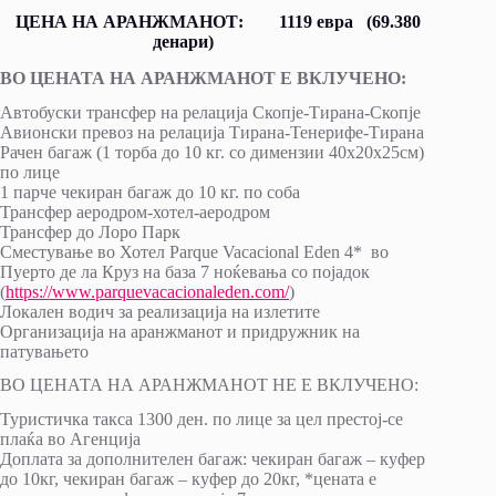
ЦЕНА НА АРАНЖМАНОТ: 1119 евра (69.380
денари)
ВО ЦЕНАТА НА АРАНЖМАНОТ Е ВКЛУЧЕНО:
Автобуски трансфер на релација Скопје-Тирана-Скопје
Авионски превоз на релација Тирана-Тенерифе-Тирана
Рачен багаж (1 торба до 10 кг. со димензии 40х20х25см)
по лице
1 парче чекиран багаж до 10 кг. по соба
Трансфер аеродром-хотел-аеродром
Трансфер до Лоро Парк
Сместување во Хотел Parque Vacacional Eden 4* во
Пуерто де ла Круз на база 7 ноќевања со појадок
(
https://www.parquevacacionaleden.com/
)
Локален водич за реализација на излетите
Организација на аранжманот и придружник на
патувањето
ВО ЦЕНАТА НА АРАНЖМАНОТ НЕ Е ВКЛУЧЕНО:
Туристичка такса 1300 ден. по лице за цел престој-се
плаќа во Агенција
Доплата за дополнителен багаж: чекиран багаж – куфер
до 10кг, чекиран багаж – куфер до 20кг, *цената е