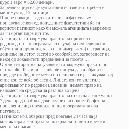
курс 1 евро = 62,00 денари.
За реализација на факултативните излети потребен е
минимум од 15 патници.
При резервација задолжително е изјаснување/
пријавување кои од понудените факултативи ќе ги
користи патникот како би можела агенцијата навремено
да ги организира истите.
Агенцијата го задржува правото на промена на
редоследот на програмата во случај на непредвидени
објективни причини, како на пример застој на граница,
доцнење на летот, застој во сообраќајот, затвореност на
некој од локалитети предвидени за посета …
Организаторот на патувањето го задржува правото по
пат на ultra first или last minute понуда да ги објави и
продаде слободните места по цени кои се разликуваат од
оние кои се веќе објавени. Лицата кои го уплатиле
аранжманот по редовен ценовник, немаат право на
надомест на средства за разлика во цена.
Агенцијата го задржува правото на отказ на аранжманот
7 дена пред поаѓање доколку не е исполнет бројот на
пријавени лица предвидени по програмата за ова
патување.
Патникот има обврска пред поаѓање 24 часа да ја
контактира агенцијата за потврда на точното време и
место на поаѓање.