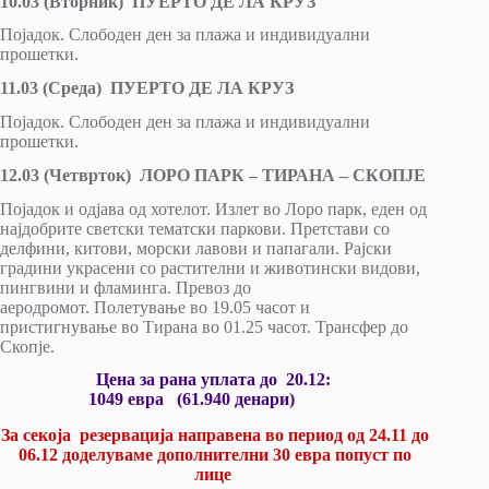
10.03 (Вторник) ПУЕРТО ДЕ ЛА КРУЗ
Појадок. Слободен ден за плажа и индивидуални
прошетки.
11.03 (Среда) ПУЕРТО ДЕ ЛА КРУЗ
Појадок. Слободен ден за плажа и индивидуални
прошетки.
12.03 (Четврток) ЛОРО ПАРК – ТИРАНА – СКОПЈЕ
Појадок и одјава од хотелот. Излет во Лоро парк, еден од
најдобрите светски тематски паркови. Претстави со
делфини, китови, морски лавови и папагали. Рајски
градини украсени со растителни и животински видови,
пингвини и фламинга. Превоз до
аеродромот. Полетување во 19.05 часот и
пристигнување во Тирана во 01.25 часот. Трансфер до
Скопје.
Цена за рана уплата до 20.12:
1049 евра (61.940 денари)
За секоја резервација направена во период од 24.11 до
06.12 доделуваме дополнителни 30 евра попуст по
лице