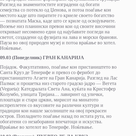
Разглед на знаменитостите изградени од богати
семејства со потекло од Џенова, и потоа поаѓање кон
местото каде што пиратите го криеле своето богатство
— познатата Маска, каде што се криле од освојувачите.
Возење низ планински превои кои од своите височини
откриваат несомнено едни од најубавите погледи на
светот, создадени од фузијата на лава и морски бранови.
Пауза во овој природен музеј и потоа враќање во хотел.
Ноќевање.
09.03 (Понеделник) ГРАН КАНАРИЈА
Појадок. Факултативно, поаѓање кон пристаништето во
Санта Круз де Тенерифе и превоз со ферибот до
пристаништето Агаете на Гран Канарија. Разглед на Лас
Палмас и прошетка низ старото градско јадро — Вегета
(Vegueta): Катедралата Света Ана, куќата на Кристофер
Колумбо, улицата Тријана… лавиринт од улички,
плоштади и стари цркви, мирисот на минатото
испреплетен со вкусовите на различни култури и
традиции кои нашле засолниште на овој прекрасен
остров. Попладнето поаѓање назад по истата рута, но
обогатени со незаборавни впечатоци и искуства.
Враќање во хотелот во Тенерифе. Ноќевање.