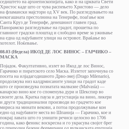
седиштето на архиепископијата, како и на црквата Свети
Христос каде што се чува распењето Христово — дело
на фламански мајстори од XV век. По разгледувањето на
некогашната престолнина на Тенерифе, поаѓање кон
Санта Круз де Тенерифе, денешниот главен град.
Панорамско разгледување на градот, прошетка по
главниот градски плоштад и слободно време за уживање
на една од најубавите улици на островот. Враќање во
хотелот. Ноќевање.
08.03 (Недела) ИКОД ДЕ ЛОС ВИНОС – ГАРЧИКО –
МАСКА
Појадок. Факултативно, излет во Икод де лос Винос,
Гарачико и пиратското село Маска. Излетот започнува со
посета на илјадагодишното Дрво-змеј (Drago Milenario),
продолжува низ калдрмисаните улици на градот каде
што се произведува познатата малвазие (Malvasía) —
канарско вино кое го споменува дури и Шекспир во
своите дела. Кратка пауза и дегустација на вино, ликери
и други традиционални производи во градчето кое
мириса на минати векови, а потоа продолжување кон
едно од најубавите места во Шпанија — Гарачико, кое и
покрај лавата што го уништи речиси целосно во 1706
година, како феникс воскресна и го украсува својот брег
со природни базени формирани од вулканската ерупција.