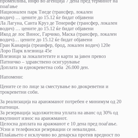
променлива, инфо во агенција 7 дена пред терминот на
поаѓање
Национален парк Тиеде (трансфер, локален
водич) … цените до 15.12 ќе бидат објавени
Ла Лагуна, Санта Круз де Тенерифе (трансфер, локален
водич) … цените до 15.12 ќе бидат објавени
Икод де лос Винос, Гарчико, Маска (трансфер, локален
водич)… цените до 15.12 ќе бидат објавени
Гран Канарија (треанфер, брод, локален водич) 120е
Лоро Парк влезница 45e
Влезници за локалитетите и карти за јавен превоз
Патничко – здравствено осигурување
Доплата за еднокреветна соба 26.000 ден.
Напомени:
Цените се по лице за сместување во двокреветни и
трокреветни соби.
За реализација на аранжманот потребен е минимум од 20
патници.
За резервација задолжителна уплата на аванс од 30% од
вкупниот износ на аранжманот.
Целосна доплата на аражманот е 10 дена пред поаѓање.
Усни и телефонски резервации се невалидни.
Плаќањето е исклучиво во денарска против вредност по