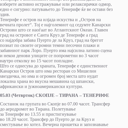
изберете активно истражување или релаксирачки одмор,
едно е сигурно: патувањето до Тенерифе ќе ве остави без
здив.
Тенерифе е остров на илјада искуства и „Остров на
вечната пролет“. Тој е најголемиот од седумте Канарски
Острови што се наоѓаат во Атлантскиот Океан. Главен
град на островот е Санта Круз де Тенерифе а град
со најдобра забава Пуерто де ла Круз, град на брегот
познат по своите огромни темни песочни плажи и
забавниот парк Лоро. Пуерто има најсилна латино сцена
и некои денови улиците се попрометни во 3 часот
наутро отколку во 15 часот попладне.
Што се однесува до храната, Тенерифе е единствениот
Канарски Остров што има ресторан со Мишелин
ѕвездичка, но има и огромен број места што нудат
локална храна во вкусна мешавина од шпански,
африкански и јужноамерикански култури.
05.03 (Четврток) СКОПЈЕ – ТИРАНА – ТЕНЕРИФЕ
Состанок на групата во Скопје во 07.00 часот. Трансфер
до аеродромот во Тирана. Полетување
за Тенерифе во 13.55 и пристигнување
во 18.20 часот. Трансфер до Пуeрто де ла Круз и
сместување во хотел. Вечерна прошетка и запознавање