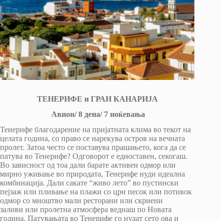
ТЕНЕРИФЕ и ГРАН КАНАРИЈА
Авион/ 8 дена/ 7 ноќевања
Тенерифе благодарение на пријатната клима во текот на
целата година, со право се нарекува остров на вечната
пролет. Затоа често се поставува прашањето, кога да се
патува во Тенерифе? Одговорот е едноставен, секогаш.
Во зависност од тоа дали барате активен одмор или
мирно уживање во природата, Тенерифе нуди идеална
комбинација. Дали сакате “живо лето” во пустински
пејзаж или пливање на плажи со црн песок или потивок
одмор со мноштво мали ресторани или скриени
заливи или пролетна атмосфера веднаш по Новата
година. Патувањата во Тенерифе го нудат сето ова и