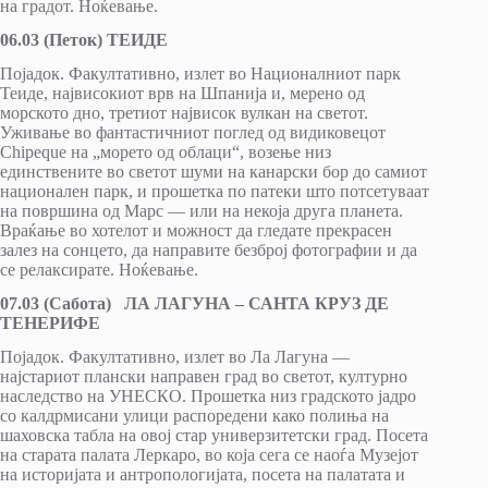
на градот. Ноќевање.
06.03 (Петок) ТЕИДЕ
Појадок. Факултативно, излет во Националниот парк
Теиде, највисокиот врв на Шпанија и, мерено од
морското дно, третиот највисок вулкан на светот.
Уживање во фантастичниот поглед од видиковецот
Chipeque на „морето од облаци“, возење низ
единствените во светот шуми на канарски бор до самиот
национален парк, и прошетка по патеки што потсетуваат
на површина од Марс — или на некоја друга планета.
Враќање во хотелот и можност да гледате прекрасен
залез на сонцето, да направите безброј фотографии и да
се релаксирате. Ноќевање.
07.03 (Сабота) ЛА ЛАГУНА – САНТА КРУЗ ДЕ
ТЕНЕРИФЕ
Појадок. Факултативно, излет во Ла Лагуна —
најстариот плански направен град во светот, културно
наследство на УНЕСКО. Прошетка низ градското јадро
со калдрмисани улици распоредени како полиња на
шаховска табла на овој стар универзитетски град. Посета
на старата палата Леркаро, во која сега се наоѓа Музејот
на историјата и антропологијата, посетa на палатата и