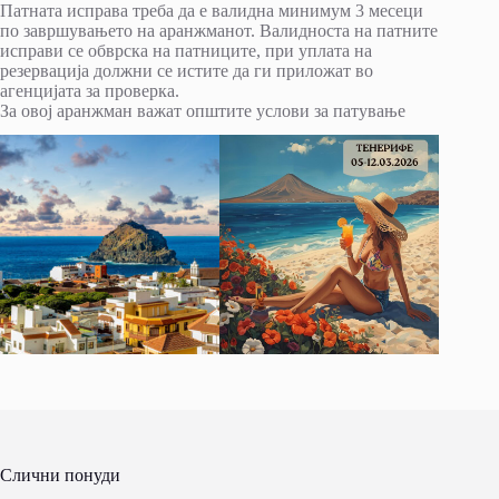
Патната исправа треба да е валидна минимум 3 месеци
по завршувањето на аранжманот. Валидноста на патните
исправи се обврска на патниците, при уплата на
резервација должни се истите да ги приложат во
агенцијата за проверка.
За овој аранжман важат општите услови за патување
Слични понуди