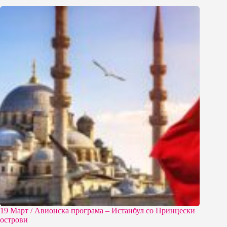
19 Март / Aвионска програма – Истанбул со Принцески
острови