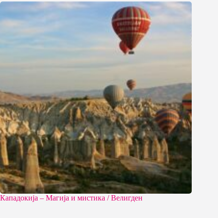
Кападокија – Магија и мистика / Велигден