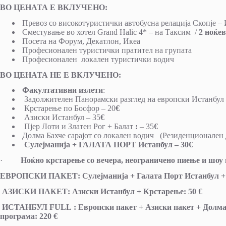
ВО ЦЕНАТА Е ВКЛУЧЕНО:
Превоз со високотуристички автобусна релација Скопје – 
Сместување во хотел Grand Halic 4* – на Таксим /
2 ноќев
Посета на Форум, Декатлон, Икеа
Професионален туристички пратител на групата
Професионален локален туристички водич
ВО ЦЕНАТА НЕ Е ВКЛУЧЕНО:
Факултативни излети
:
Задолжителен Панорамски разглед на европски Истанбул 
Крстарење по Босфор – 20
€
Азиски Истанбул – 35
€
Пјер Лоти и Златен Рог + Балат
:
– 35
€
Долма Бахче сарајот со локален водич (Резиденционален 
Сулејманија + ГАЛАТА ПОРТ Истанбул – 30€
·
Ноќно крстарење со вечера, неограничено пиење и шоу
ЕВРОПСКИ ПАКЕТ: Сулејманија + Галата Порт Истанбул + Пј
АЗИСКИ ПАКЕТ: Азиски Истанбул + Крстарење: 50 €
ИСТАНБУЛ FULL : Европски пакет + Азиски пакет + Долма Б
програма: 220 €