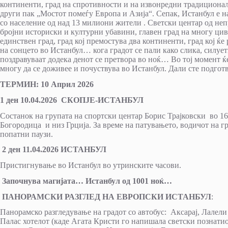
континенти, град на спротивности и на извонредни традиционал
други пак „Мостот помеѓу Европа и Азија“. Сепак, Истанбул е на
со население од над 13 милиони жители . Светски центар од не
бројни историски и културни убавини, главен град на многу цив
единствен град, град кој премостува два континенти, град кој ќе
на сонцето во Истанбул… кога градот се пали како слика, силует
поздравуваат додека денот се претвора во ноќ… Во тој момент ќ
многу да се доживее и почуствува во Истанбул. Дали сте подгот
ТЕРМИН: 10
Април
2026
1 ден
10
.0
4
.2026 СКОПЈЕ-ИСТАНБУЛ
Состанок на групата на спортски центар Борис Трајковски во 16
Богородица и низ Грција. За време на патувањето, водичот на г
попатни паузи.
2 ден
11
.0
4
.2026 ИСТАНБУЛ
Пристигнување во Истанбул во утринските часови.
Започнува магијата… Истанбул од 1001 ноќ…
ПАНОРАМСКИ РАЗГЛЕД НА ЕВРОПСКИ ИСТАНБУЛ
:
Панорамско разгледување на градот со автобус: Аксарај, Лалели 
Палас хотелот (каде Агата Кристи го напишала светски познат