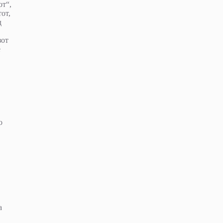
от“,
от,
д
зот
е
о
а