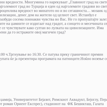
ни вредности. Многумина го нарекуваат „Главниот град на свет
јголемиот град во Турција и еден од најголемите градови во свет
проценлива вредност во минатото но и во сегашноста… мозаик о
илизации, денес дом на жители од целиот свет. Истанбул е
 разбуди сосема поинакви чувства во Вас. Не го пропуштајте зале
ите на џамиите се издигаат над градот, а сонцето и месечината с
е се чувствувате како султан во лулката на цивилизациите. Има
вени да го истражите овој магичен град?
:00 ч.Тргнување во 16:30. Се патува преку граничниот премин
рупата ќе ја презентира програмата на патниците.Ноќно возење с
џамија, Универзитетот Бејазит, Римскиот Аквадукт, Бејоглу, Пер
иот роман Ориент Експрес), стадионот на ФК Бешикташ, Галата