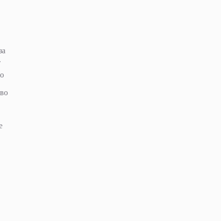
за
.
по
 во
е