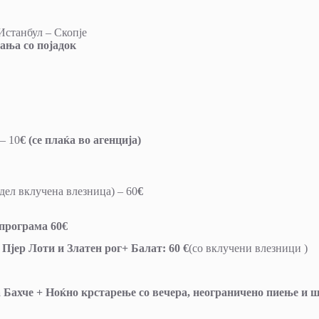
Истанбул – Скопје
ања со појадок
– 10
€ (се плаќа во агенција)
дел вклучена влезница) – 60
€
 програма 60€
ер Лоти и Златен рог+ Балат: 60 €
(со вклучени влезници )
ахче + Ноќно крстарење со вечера, неограничено пиење и 