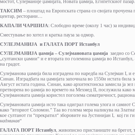
мостот, Сулејманије џамијата, Новата џамија, Египетскиот паза
ТАКСИМ
– плоштад на Европската страна со својата прочуена
центар, ресторани…
КАПАЛИ ЧАРШИЈА
: Слободно време (околу 1 час) за индив
Сместување во хотел и кратка пауза за одмор.
СУЛЕЈМАНИЈА и ГАЛАТА ПОРТ Истанбул
СУЛЕЈМАНИЈА џамија – Сулејмановата џамија
заедно со Се
„султански џамии“ и е втората по големина џамија во Истанбул,
на градот.
Сулејманова џамија била изградена по наредба на Сулејман I, и
Синан. Изградбата на џамијата започнала во 1550и истата била з
Август истата година. Синан, како архитектонска замисла ја зел
претворена во џамија во времето на Мехмед II, послужила како 
Сулејмановата џамија користел поголема симатричност, рационал
Сулејмановата џамија исто така одиграл голема улога и самиот С
како “вториот Соломон.” Таа во голема мера наликува на Златнат
кое султанот ги “прекратил“ зборовите на Јустинијан I, кој ги г
надминав
“
ГАЛАТА ПОРТ Истанбул
, живописно пристаниште на брегот, 