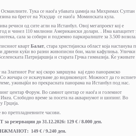
а Османлиите. Тука се наоѓа убавата џамија на Михримах Султан
изина на брегот на Ускудар се наоѓа Моминската кула.
ива речиси од сите агли на Истанбул. Овој мегапроект кој е
 год и чинел 110 милиони Американски долари. . Има капацитет 
лиотека, сала за собири и подземно паркиралиште за 3.500 возила
писниот кварт
Балат
, стара христијанска област која настанува 
ни дрвени куќи во разни живописни бои, мали кафулиња. Улички
селенската Патријаршија и старата Грчка гимназија. Ќе уживате
т на Златниот Рог кој скоро завршува кај едно панорамско
Со жичара се искачуваме до видиковецот. Можност да го испиет
леме, уживајќи во прекрасната панорама на Истанбул под нас.
пинг центар Форум. Во самиот центар се наоѓа и големиот
Икеа. Слободно време за посета на аквариумот и шопинг. Во
у Грција.
 во претпладневните часови.
рвации до 31.12.2026: 129 € / 8.000 ден.
МАНОТ: 149 € / 9.240 ден.