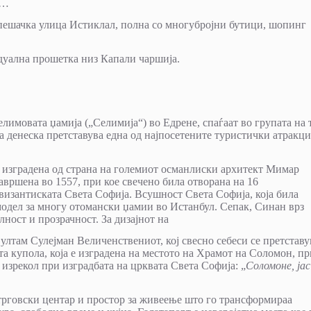
р…
 пешачка улица Истиклал, полна со многубројни бутици, шопинг
идуална прошетка низ Капали чаршија.
лимовата џамија („Селимија“) во Едрене, спаѓаат во групата на т
 а денеска претставува една од најпосетените туристички атракц
 е изградена од страна на големиот османлиски архитект Мимар
авршена во 1557, при кое свечено била отворана на 16
 византиската Света Софија. Всушност Света Софија, која била
модел за многу отомански џамии во Истанбул. Сепак, Синан врз
ност и прозрачност. За дизајнот на
ултам Сулејман Величенствениот, кој свесно себеси се претставу
а купола, која е изградена на местото на Храмот на Соломон, пр
и изрекол при изградбата на црквата Света Софија: „
Соломоне, ја
трговски центар и простор за живеење што го трансформираа