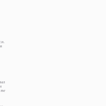
.н.
ии
вал
и
с те