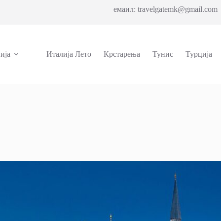
емаил: travelgatemk@gmail.com 
ија
Италија Лето
Крстарења
Тунис
Турција