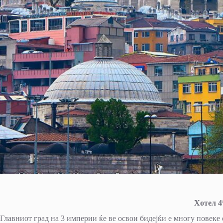
Хотел 4
Главниот град на 3 империи ќе ве освои бидејќи е многу повеке 