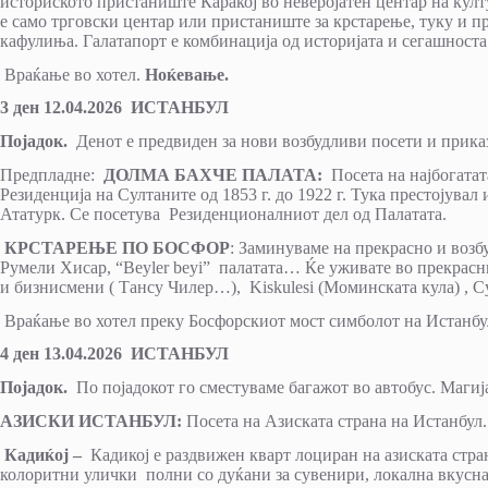
историското пристаниште Каракој во неверојатен центар на култу
е само трговски центар или пристаниште за крстарење, туку и 
кафулиња. Галатапорт е комбинација од историјата и сегашноста
Враќање во хотел.
Ноќевање.
3 ден
12
.0
4
.2026 ИСТАНБУЛ
Појадок.
Денот е предвиден за нови возбудливи посети и приказ
Предпладне:
ДОЛМА БАXЧЕ ПАЛАТА:
Посета на најбогатата
Резиденција на Султаните од 1853 г. до 1922 г. Тука престојув
Ататурк. Се посетува Резиденционалниот дел од Палатата.
КРСТАРЕЊЕ ПО БОСФОР
: Заминуваме на прекрасно и воз
Румели Хисар, “Beyler beyi” палатата… Ќе уживате во прекрасн
и бизнисмени ( Тансу Чилер…), Kiskulesi (Моминската кула) , 
Враќање во хотел преку Босфорскиот мост симболот на Истанбу
4 ден
13
.0
4
.2026 ИСТАНБУЛ
Појадок.
По појадокот го сместуваме багажот во автобус. Магиј
АЗИСКИ ИСТАНБУЛ:
Посета на Азиската страна на Истанбул.
Кадиќој –
Кадикој е раздвижен кварт лоциран на азиската стра
колоритни улички полни со дуќани за сувенири, локална вкусна