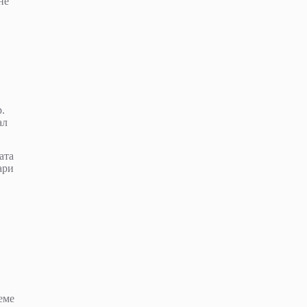
не
.
ал
ата
ари
еме