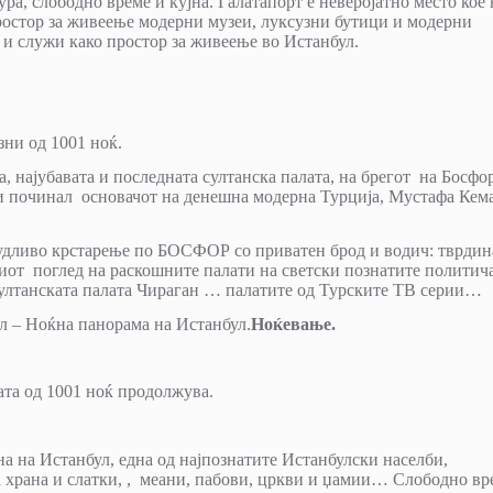
ра, слободно време и кујна. Галатапорт е неверојатно место кое 
простор за живеење модерни музеи, луксузни бутици и модерни
 и служи како простор за живеење во Истанбул.
ни од 1001 ноќ.
, најубавата и последната султанска палата, на брегот на Босфор
ал и починал основачот на денешна модерна Турција, Мустафа Кем
будливо крстарење по БОСФОР со приватен брод и водич: тврдин
иот поглед на раскошните палати на светски познатите политич
Султанската палата Чираган … палатите од Турските ТВ серии…
л – Ноќна панорама на Истанбул.
Ноќевање.
ата од 1001 ноќ продолжува.
на на Истанбул, една од најпознатите Истанбулски населби,
 храна и слатки, , меани, пабови, цркви и џамии… Слободно вр