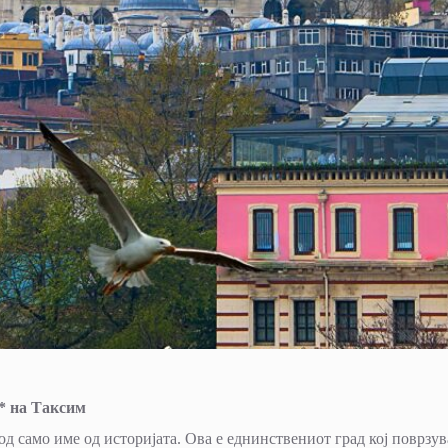
* на Таксим
од само име од историјата. Ова е еднинствениот град кој поврзув