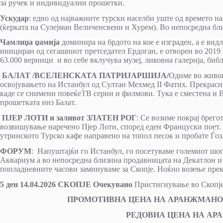
за ручек и индивидуални прошетки.
Ускудар
: едно од најважните турски населби уште од времето н
(ќерката на Сулејман Величенсвени и Хурем). Во непосредна бл
Чамлиџа џамија
доминира на брдото на кое е изграден, а е видл
инициран од сегашниот претседател Ердоган, е отворен во 2019
63.000 верници и во себе вклучува музеј, ликовна галерија, биб
БАЛАТ /ВСЕЛЕНСКАТА ПАТРИЈАРШИЈА/
Одиме во живо
освојувањето на Истанбул од Султан Мехмед II Фатих. Прекрас
каде се снимени повеќеТВ серии и филмови. Тука е сместена и В
прошетката низ Балат.
ПЈЕР ЛОТИ и заливот ЗЛАТЕН РОГ
: Се возиме покрај брего
возвишување наречено Пјер Лоти, според еден Француски поет. 
утринското Турско кафе направено на топол песок и пробате Ѓоз
ФОРУМ
: Напуштајќи го Истанбул, го посетуваме големиот шо
Аквариум а во непосредна близина продавницата на Декатлон и 
попладневните часови заминуваме за Скопје. Ноќно возење прек
5 ден 1
4
.0
4
.2026
СКОПЈЕ Очекувано
Пристигнување во Скопје
ПРОМОТИВНА ЦЕНА НА АРАНЖМАНОТ за резе
РЕДОВНА ЦЕНА НА АРАНЖ