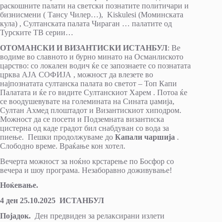
раскошните палати на светски познатите политичари и
бизнисмени ( Тансу Чилер…), Kiskulesi (Моминската
кула) , Султанската палата Чираган … палатите од
Турските ТВ серии…
ОТОМАНСКИ И ВИЗАНТИСКИ ИСТАНБУЛ
: Ве
водиме во славното и бурно минато на Османлиското
царство: со локален водич ќе се запознаете со познатата
црква АЈА СОФИЈА , можност да влезете во
најпознатата султанска палата во светот – Топ Капи
Палатата и ќе го видите Султанскиот Харем . Потоа ќе
се воодушевувате на големината на Сината џамија,
Султан Ахмед плоштадот и Византискиот хиподром.
Можност да се посети и Подземната византиска
цистерна од каде градот бил снабдуван со вода за
пиење. Пешки продолжуваме до
Капали чаршија
.
Слободно време. Враќање кон хотел.
Вечерта можност за ноќно крстарење по Босфор со
вечера и шоу програма. Незаборавно доживување!
Ноќевање.
4 ден 25.10.2025 ИСТАНБУЛ
Појадок.
Ден предвиден за релаксирани излети