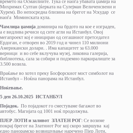
времето на Османлиите. Тука се наоѓа убавата џамија на
Михримах Султан (ќерката на Сулејман Величенсвени и
Хурем). Во непосредна близина на брегот на Ускудар се
наоѓа Моминската кула.
Чамлиџа џамија
доминира на брдото на кое е изграден,
а е видлива речиси од сите агли на Истанбул. Овој
мегапроект кој е инициран од сегашниот претседател
Ердоган, е отворен во 2019 год и чинел 110 милиони
Американски долари. . Има капацитет за 63.000
верници и во себе вклучува музеј, ликовна галерија,
библиотека, сала за собири и подземно паркиралиште за
3.500 возила.
Враќање во хотел преку Босфорскиот мост симболот на
Истанбул – Ноќна панорама на Истанбул.
Ноќевање.
5 ден 26.10.2025 ИСТАНБУЛ
Појадок.
По појадокот го сместуваме багажот во
автобус. Магијата од 1001 ноќ продолжува.
ПЈЕР ЛОТИ и заливот ЗЛАТЕН РОГ
: Се возиме
покрај брегот на Златниот Рог кој скоро завршува кај
едно панорамско возвишување наречено Пјер Лоти,