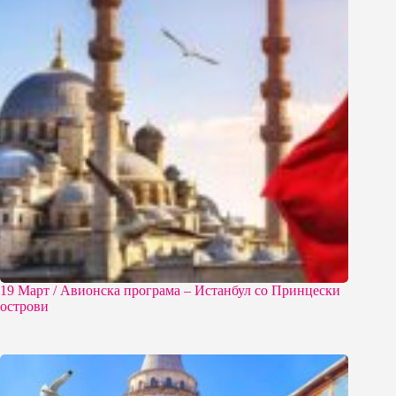
19 Март / Aвионска програма – Истанбул со Принцески
острови