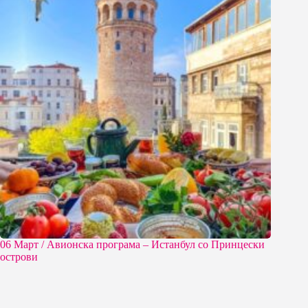
06 Март / Aвионска програма – Истанбул со Принцески
острови