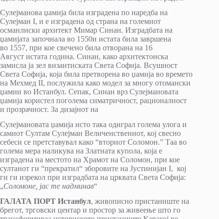
Сулејманова џамија била изградена по наредба на
Сулејман I, и е изградена од страна на големиот
османлиски архитект Мимар Синан. Изградбата на
џамијата започнала во 1550и истата била завршена
во 1557, при кое свечено била отворана на 16
Август истата година. Синан, како архитектонска
замисла ја зел византиската Света Софија. Всушност
Света Софија, која била претворена во џамија во времето
на Мехмед II, послужила како модел за многу отомански
џамии во Истанбул. Сепак, Синан врз Сулејмановата
џамија користел поголема симатричност, рационалност
и прозрачност. За дизајнот на
Сулејмановата џамија исто така одиграл голема улога и
самиот Султам Сулејман Величенствениот, кој свесно
себеси се претставувал како “вториот Соломон.” Таа во
голема мера наликува на Златната купола, која е
изградена на местото на Храмот на Соломон, при кое
султанот ги “прекратил“ зборовите на Јустинијан I, кој
ги ги изрекол при изградбата на црквата Света Софија:
„
Соломоне, јас те надминав
“
ГАЛАТА ПОРТ Истанбул
, живописно пристаниште на
брегот, трговски центар и простор за живеење што го
трансформираа историското пристаниште Каракој во