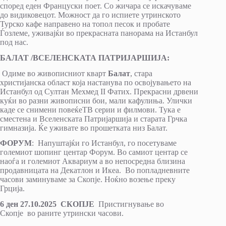
според еден Француски поет. Со жичара се искачуваме
до видиковецот. Можност да го испиете утринското
Турско кафе направено на топол песок и пробате
Ѓозлеме, уживајќи во прекрасната панорама на Истанбул
под нас.
БАЛАТ /ВСЕЛЕНСКАТА ПАТРИЈАРШИЈА:
Одиме во живописниот кварт
Балат
, стара
христијанска област која настанува по освојувањето на
Истанбул од Султан Мехмед II Фатих. Прекрасни дрвени
куќи во разни живописни бои, мали кафулиња. Улички
каде се снимени повеќеТВ серии и филмови. Тука е
сместена и Вселенската Патријаршија и старата Грчка
гимназија. Ќе уживате во прошетката низ Балат.
ФОРУМ
: Напуштајќи го Истанбул, го посетуваме
големиот шопинг центар Форум. Во самиот центар се
наоѓа и големиот Аквариум а во непосредна близина
продавницата на Декатлон и Икеа. Во попладневните
часови заминуваме за Скопје. Ноќно возење преку
Грција.
6 ден 27.10.2025 СКОПЈЕ
Пристигнување во
Скопје
во раните утрински часови.