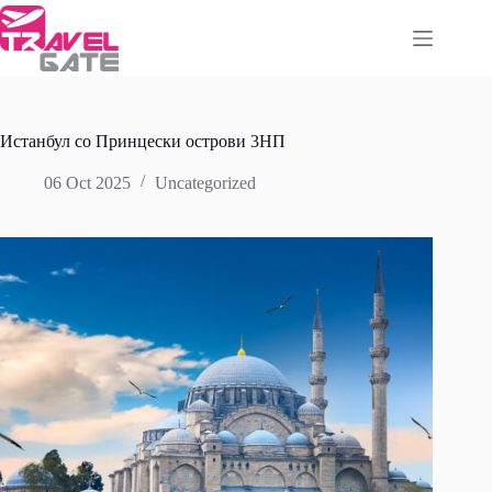
Skip
to
content
Истанбул со Принцески острови 3НП
06 Oct 2025
Uncategorized