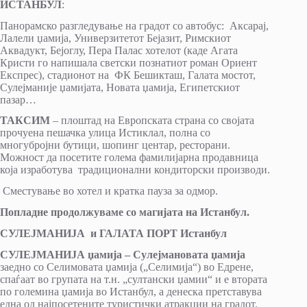
ИСТАНБУЛ
:
Панорамско разгледување на градот со автобус: Аксарај,
Лалели џамија, Универзитетот Бејазит, Римскиот
Аквадукт, Бејоглу, Пера Палас хотелот (каде Агата
Кристи го напишала светски познатиот роман Ориент
Експрес), стадионот на ФК Бешикташ, Галата мостот,
Сулејманије џамијата, Новата џамија, Египетскиот
пазар…
ТАКСИМ
– плоштад на Европската страна со својата
прочуена пешачка улица Истиклал, полна со
многубројни бутици, шопинг центар, ресторани.
Можност да посетите голема фамилијарна продавница
која изработува традиционални кондиторски производи.
Сместување во хотел и кратка пауза за одмор.
Попладне продолжуваме со магијата на Истанбул.
СУЛЕЈМАНИЈА и ГАЛАТА ПОРТ Истанбул
СУЛЕЈМАНИЈА џамија – Сулејмановата џамија
заедно со Селимовата џамија („Селимија“) во Едрене,
спаѓаат во групата на т.н. „султански џамии“ и е втората
по големина џамија во Истанбул, а денеска претставува
една од најпосетените туристички атракции на градот.