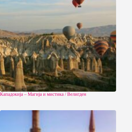
Кападокија – Магија и мистика / Велигден