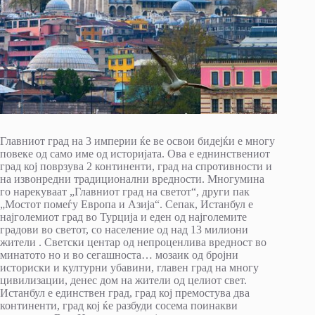
Главниот град на 3 империи ќе ве освои бидејќи е многу
повеке од само име од историјата. Ова е еднинствениот
град кој поврзува 2 континенти, град на спротивности и
на извонредни традиционални вредности. Многумина
го нарекуваат „Главниот град на светот“, други пак
„Мостот помеѓу Европа и Азија“. Сепак, Истанбул е
најголемиот град во Турција и еден од најголемите
градови во светот, со население од над 13 милиони
жители . Светски центар од непроценлива вредност во
минатото но и во сегашноста… мозаик од бројни
историски и културни убавини, главен град на многу
цивилизации, денес дом на жители од целиот свет.
Истанбул е единствен град, град кој премостува два
континенти, град кој ќе разбуди сосема поинакви