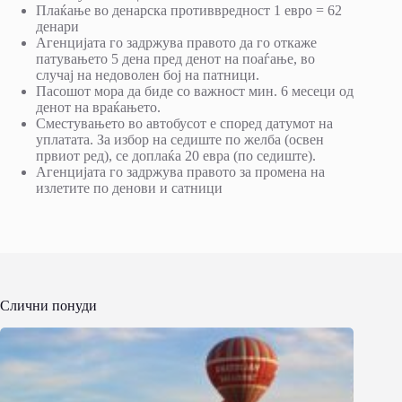
Плаќање во денарска противвредност 1 евро = 62
денари
Агенцијата го задржува правото да го откаже
патувањето 5 дена пред денот на поаѓање, во
случај на недоволен бој на патници.
Пасошот мора да биде со важност мин. 6 месеци од
денот на враќањето.
Сместувањето во автобусот е според датумот на
уплатата. За избор на седиште по желба (освен
првиот ред), се доплаќа 20 евра (по седиште).
Агенцијата го задржува правото за промена на
излетите по денови и сатници
Слични понуди