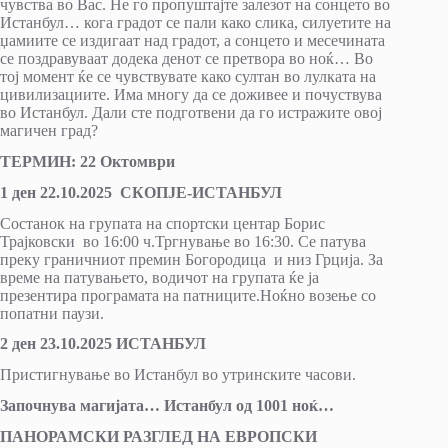
чувства во Вас. Не го пропуштајте залезот на сонцето во
Истанбул… кога градот се пали како слика, силуетите на
џамиите се издигаат над градот, а сонцето и месечината
се поздравуваат додека денот се претвора во ноќ… Во
тој момент ќе се чувствувате како султан во лулката на
цивилизациите. Има многу да се доживее и почуствува
во Истанбул. Дали сте подготвени да го истражите овој
магичен град?
ТЕРМИН
: 22
Октомври
1 ден 22.10.2025 СКОПЈЕ-ИСТАНБУЛ
Состанок на групата на спортски центар Борис
Трајковски во 16:00 ч.Тргнување во 16:30. Се патува
преку граничниот премин Богородица и низ Грција. За
време на патувањето, водичот на групата ќе ја
презентира програмата на патниците.Ноќно возење со
попатни паузи.
2 ден 23.10.2025
ИСТАНБУЛ
Пристигнување во Истанбул во утринските часови.
Започнува магијата… Истанбул од 1001 ноќ…
ПАНОРАМСКИ РАЗГЛЕД НА ЕВРОПСКИ