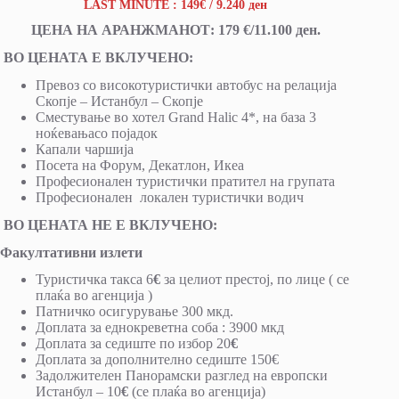
LAST MINUTE : 149€ / 9.240 ден
ЦЕНА НА АРАНЖМАНОТ: 179 €/11.100 ден.
ВО ЦЕНАТА Е ВКЛУЧЕНО:
Превоз со високотуристички автобус на релација
Скопје – Истанбул – Скопје
Сместување во хотел Grand Halic 4*, на база 3
ноќевањасо појадок
Капали чаршија
Посета на Форум, Декатлон, Икеа
Професионален туристички пратител на групата
Професионален локален туристички водич
ВО ЦЕНАТА НЕ Е ВКЛУЧЕНО:
Факултативни излети
Туристичка такса 6
€
за целиот престој, по лице ( се
плаќа во агенција )
Патничко осигурување 300 мкд.
Доплата за еднокреветна соба : 3900 мкд
Доплата за седиште по избор 20
€
Доплата за дополнително седиште 150€
Задолжителен Панорамски разглед на европски
Истанбул – 10
€
(се плаќа во агенција)