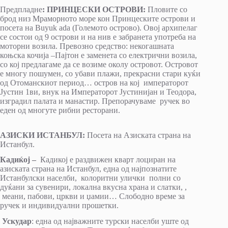
Предпладне
: ПРИНЦЕСКИ ОСТРОВИ:
Пловите со
брод низ Мраморното море кон Принцеските острови и
посета на Buyuk ada (Големото острово). Овој архипелаг
се состои од 9 острови и на нив е забранета употреба на
моторни возила. Превозно средство: некогашната
коњска кочија –Пајтон е заменета со електрични возила,
со кој предлагаме да се возиме околу островот. Островот
е многу пошумен, со убави плажи, прекрасни стари куќи
од Отоманскиот период… остров на кој императорот
Јустин 1ви, внук на Императорот Јустинијан и Теодора,
изградил палата и манастир. Препорачуваме ручек во
еден од многуте рибни ресторани.
АЗИСКИ ИСТАНБУЛ:
Посета на Азиската страна на
Истанбул.
Кадиќој –
Кадикој е раздвижен кварт лоциран на
азиската страна на Истанбул, една од најпознатите
Истанбулски населби, колоритни улички полни со
дуќани за сувенири, локална вкусна храна и слатки, ,
меани, пабови, цркви и џамии… Слободно време за
ручек и индивидуални прошетки.
Ускудар
: еднa од најважните турски населби уште од