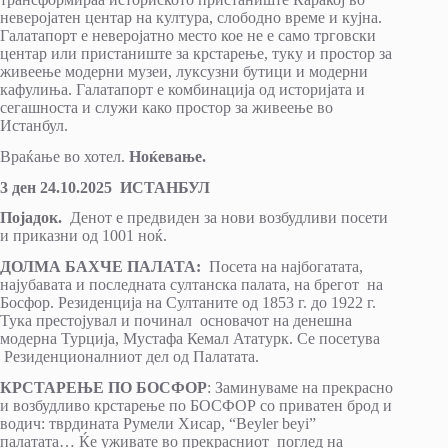
неверојатен центар на култура, слободно време и кујна.
Галатапорт е неверојатно место кое не е само трговски
центар или пристаниште за крстарење, туку и простор за
живеење модерни музеи, луксузни бутици и модерни
кафулиња. Галатапорт е комбинација од историјата и
сегашноста и служи како простор за живеење во
Истанбул.
Враќање во хотел.
Ноќевање.
3 ден 24.10.2025 ИСТАНБУЛ
Појадок.
Денот е предвиден за нови возбудливи посети
и приказни од 1001 ноќ.
ДОЛМА БАXЧЕ ПАЛАТА:
Посета на најбогатата,
најубавата и последната султанска палата, на брегот на
Босфор. Резиденција на Султаните од 1853 г. до 1922 г.
Тука престојувал и починал основачот на денешна
модерна Турција, Мустафа Кемал Ататурк. Се посетува
Резиденционалниот дел од Палатата.
КРСТАРЕЊЕ ПО БОСФОР
: Заминуваме на прекрасно
и возбудливо крстарење по БОСФОР со приватен брод и
водич: тврдината Румели Хисар, “Beyler beyi”
палатата… Ќе уживате во прекрасниот поглед на