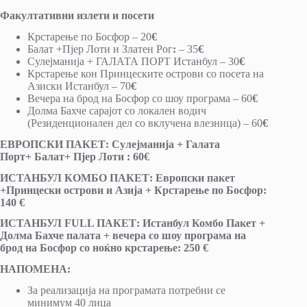
Факултативни излети и посети
Крстарење по Босфор – 20
€
Балат +Пјер Лоти и Златен Рог
:
– 35
€
Сулејманија + ГАЛАТА ПОРТ Истанбул – 30
€
Крстарење кон Принцеските острови со посета на
Азиски Истанбул – 70
€
Вечера на брод на Босфор со шоу програма – 60
€
Долма Бахче сарајот со локален водич
(Резиденционален дел со вклучена влезница) – 60
€
ЕВРОПСКИ ПАКЕТ:
Сулејманија
+
Галата
Порт+
Балат
+ Пјер Лоти
:
60
€
ИСТАНБУЛ КОМБО ПАКЕТ: Европски пакет
+Принцески острови и Азија + Крстарење по Босфор:
140 €
ИСТАНБУЛ FULL ПАКЕТ: Истанбул Комбо Пакет +
Долма Бахче палата + вечера со шоу програма на
брод на Босфор со ноќно крстарење: 250 €
НАПОМЕНА:
За реализација на програмата потребни се
минимум 40 лица