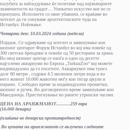
палубата за набљудување ќе полетаме над најзначајните
знаменитости на градот… Уникатно искуство кое не се
пропушта. Исполнети со овие убавини, се враќаме во
хотелот да ги сонуваме архитектонските чуда на
Истанбул. Ноќевање.
Четврти ден:
10
.
03
.20
24
година (
недела
)
Појадок. Се одјавуваме од хотелот и заминување кон
шопинг центарот Форум Истанбул во кој има повеќе од
300 светски брендови и повеќе од 50 ресторани за храна.
Во овој шопинг центар се наоѓа и еден од десетте
најголеми аквариуми во Европа „TurkuaZoo“ кој можете
индивидуално да го посетите. Аквариумот има тунел
долг 80 метри , содржи 4.5 милиони литри вода и во
него живеат 10.000 животни меѓу кои тигар ајкули и
пирани. Слободно време за индивидуални прошетки,
шопинг и ручек. Во договореното време заминуваме кон
Македонија. Пристигнување во раните утрински часови.
ЦЕНА НА АРАНЖМАНОТ………
2
59 евра
(
1
6
.
06
0
денари)
(плаќање во денарска противвредност)
Во цената на аранжманот се вклучени следните