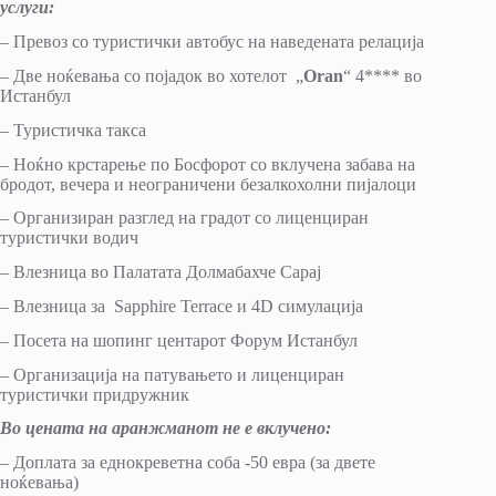
услуги
:
– Превоз со туристички автобус на наведената релација
– Две ноќевања со појадок во хотелот „
Oran
“ 4**** во
Истанбул
– Туристичка такса
– Ноќно крстарење по Босфорот со вклучена забава на
бродот, вечера и неограничени безалкохолни пијалоци
– Организиран разглед на градот со лиценциран
туристички водич
– Влезница во Палатата Долмабахче Сарај
– Влезница за Sapphire Terrace и 4D симулација
– Посета на шопинг центарот Форум Истанбул
– Организација на патувањето и лиценциран
туристички придружник
Во цената на аранжманот не е вклучено
:
– Доплата за еднокреветна соба -50 евра (за двете
ноќевања)