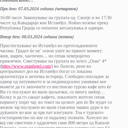
Отоманското…
Прв ден:
07
.
03
.20
24
година (
четврток
)
16:00 часот Заминување на групата од Скопје и во 17:30
часот од Кавадарци кон Истанбул. Ноќно возење преку
Република Грција со попатни затсанувања и одмори.
Втор ден:
08.03.2024
година (
петок
)
Пристигнување во Истанбул во претпладневните
часови. Градот ќе не` освои уште во првиот момент:
жив, шарен, хаотичен… но сепак неверојатно
привлечен. Сместување на групата во хотел „Oran“ 4*
(
https://www.oranhotel.com/
) во Лалели, реон во
централниот дел на Истанбул богат со локална
архитектура и античка историја. Слободно попладне за
одмор од патувањето и за индивидуално уживање кое
можете да го започнете со вистинско турско кафе што ќе
Ви го послужат во мали шољички, со многу шеќер…
Колку и да го сакаат кафето, локалните жители сепак
најмногу пијат чај- во текот на целиот ден ќе Ве нудат со
жежок чај послужен во мали стаклени чашки дури и во
дуќаните во кои за прв пат влегувате. Тоа е турското
гостопримство по кое се надалеку познати. Хотелот во
кој сме сместени е оддалечен само 800 метри од Капали
Чаршија, еден од најстарите трговски центри кој има 64