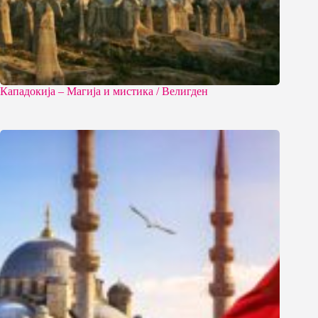
Кападокија – Магија и мистика / Велигден