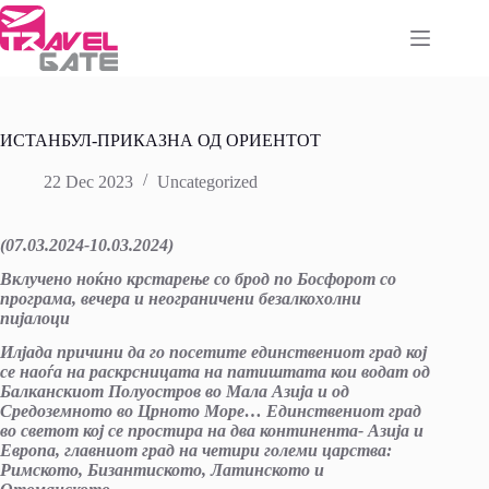
Skip
to
content
ИСТАНБУЛ-ПРИКАЗНА ОД ОРИЕНТОТ
22 Dec 2023
Uncategorized
(07.03.2024-10.03.2024)
Вклучено ноќно крстарење со брод по Босфорот со
програма, вечера и неограничени безалкохолни
пијалоци
Илјада причини да го посетите единствениот град кој
се наоѓа на раскрсницата на патиштата кои водат од
Балканскиот Полуостров во Мала Азија и од
Средоземното во Црното Море… Единствениот град
во светот кој се простира на два континента- Азија и
Европа, главниот град на четири големи царства:
Римското, Бизантиското, Латинското и