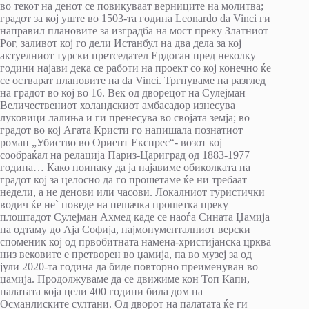
во текот на денот се повикуваат верниците на молитва;
градот за кој уште во 1503-та година Leonardo da Vinci ги
направил плановите за изградба на мост преку Златниот
Рог, заливот кој го дели Истанбул на два дела за кој
актуелниот турски претседател Ердоган пред неколку
години најави дека се работи на проект со кој конечно ќе
се остварат плановите на da Vinci. Тргнуваме на разглед
на градот во кој во 16. Век од дворецот на Сулејман
Величествениот холандскиот амбасадор изнесува
луковици лалиња и ги пренесува во својата земја; во
градот во кој Агата Кристи го напишала познатиот
роман „Убиство во Ориент Експрес“- возот кој
сообраќал на релација Париз-Цариград од 1883-1977
година… Како поинаку да ја најавиме обиколката на
градот кој за целосно да го прошетаме ќе ни требаат
недели, а не денови или часови. Локалниот туристички
водич ќе не` поведе на пешачка прошетка преку
плоштадот Сулејман Ахмед каде се наоѓа Сината Џамија
па одтаму до Аја Софија, најмонументалниот верски
споменик кој од првобитната намена-христијанска црква
низ вековите е претворен во џамија, па во музеј за од
јули 2020-та година да биде повторно преименуван во
џамија. Продолжуваме да се движиме кон Топ Капи,
палатата која цели 400 години била дом на
Османлиските султани. Од дворот на палатата ќе ги