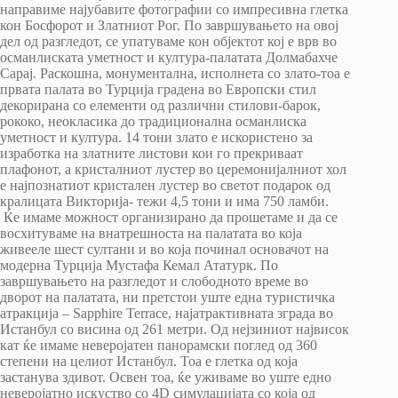
направиме најубавите фотографии со импресивна глетка
кон Босфорот и Златниот Рог. По завршувањето на овој
дел од разгледот, се упатуваме кон објектот кој е врв во
османлиската уметност и култура-палатата Долмабахче
Сарај. Раскошна, монументална, исполнета со злато-тоа е
првата палата во Турција градена во Европски стил
декорирана со елементи од различни стилови-барок,
рококо, неокласика до традиционална османлиска
уметност и култура. 14 тони злато е искористено за
изработка на златните листови кои го прекриваат
плафонот, а кристалниот лустер во церемонијалниот хол
е најпознатиот кристален лустер во светот подарок од
кралицата Викторија- тежи 4,5 тони и има 750 ламби.
Ќе имаме можност организирано да прошетаме и да се
восхитуваме на внатрешноста на палатата во која
живееле шест султани и во која починал основачот на
модерна Турција Мустафа Кемал Ататурк. По
завршувањето на разгледот и слободното време во
дворот на палатата, ни претстои уште една туристичка
атракција – Sapphire Terrace, најатрактивната зграда во
Истанбул со висина од 261 метри. Од нејзиниот највисок
кат ќе имаме неверојатен панорамски поглед од 360
степени на целиот Истанбул. Тоа е глетка од која
застанува здивот. Освен тоа, ќе уживаме во уште едно
неверојатно искуство со 4D симулацијата со која од