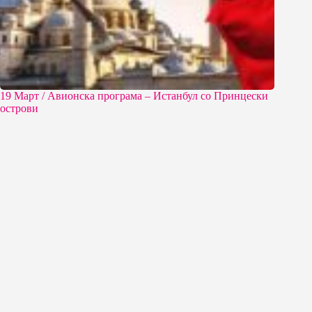
19 Март / Aвионска програма – Истанбул со Принцески
острови