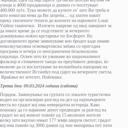
улици и 4000 продавници и дневно го посетуваат
400.000 луѓе. Тука можете да купите се` што Ви треба и
што никогаш нема да Ви затреба… од златен накит
преку свилените теписи до копиите на најновите Louis
Vuitton ташнички. Излезете навреме од овој лавиринт за
да имате време да се подготвите за вечерното
доживување-ноќно крстарење по Босфорот. Во
договореното време заминуваме кон бродот каде имаме
неколкучасовна осмомартовска забава со пригодна
програма и вечера со неограничени безалкохолни
пијалоци. Освен што ќе уживаме во националниот
фолклор и стомачните танци на преубавите девојки, ќе
можеме да се восхитуваме на волшебната панорама на
величествениот Истанбул под сјајот на вечерните светла.
Враќање во хотелот. Ноќевање.
Трет
и
ден:
09
.
03
.20
24
година (
сабота
)
Појадок. Заминување на групата со локален туристички
водич на организиран разглед на дел од најзначајните
места во градот кој има неверојатна историја. Како
поинаку да го најавиме денот предвиден за разглед на
градот во кој живеат повеќе од 15.милиони жители
колку што вкупно имаат 177 земји ширум светот; градот
кој има повеќе од 3000 џамии од чии минариња пет пати