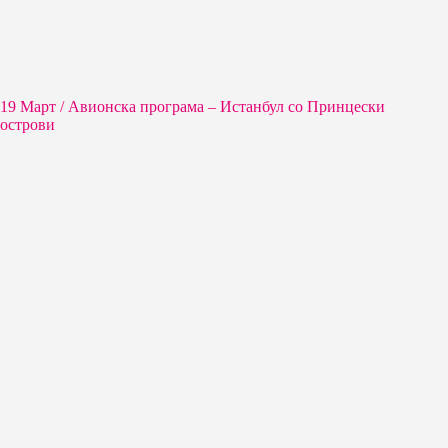
19 Март / Aвионска програма – Истанбул со Принцески
острови