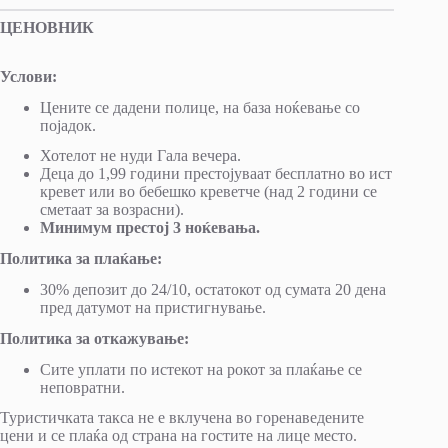
ЦЕНОВНИК
Услови:
Цените се дадени полице, на база ноќевање со
појадок.
​Хотелот не нуди Гала вечера.
Деца до 1,99 години престојуваат бесплатно во ист
кревет или во бебешко креветче (над 2 години се
сметаат за возрасни).
Минимум престој 3 ноќевања.
Политика за плаќање:
30% депозит до 24/10, остатокот од сумата 20 дена
пред датумот на пристигнување.
Политика за откажување:
Сите уплати по истекот на рокот за плаќање се
неповратни.
Туристичката такса не е вклучена во горенаведените
цени и се плаќа од страна на гостите на лице место.