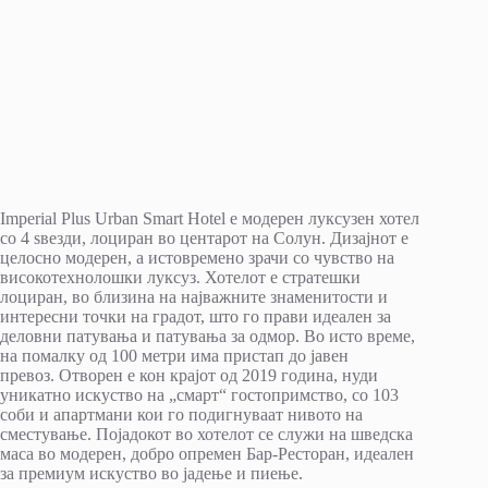
Imperial Plus Urban Smart Hotel е модерен луксузен хотел
со 4 ѕвезди, лоциран во центарот на Солун. Дизајнот е
целосно модерен, а истовремено зрачи со чувство на
високотехнолошки луксуз. Хотелот е стратешки
лоциран, во близина на најважните знаменитости и
интересни точки на градот, што го прави идеален за
деловни патувања и патувања за одмор. Во исто време,
на помалку од 100 метри има пристап до јавен
превоз. Отворен е кон крајот од 2019 година, нуди
уникатно искуство на „смарт“ гостопримство, со 103
соби и апартмани кои го подигнуваат нивото на
сместување. Појадокот во хотелот се служи на шведска
маса во модерен, добро опремен Бар-Ресторан, идеален
за премиум искуство во јадење и пиење.