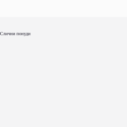
Слични понуди