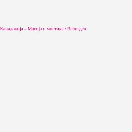
Кападокија – Магија и мистика / Велигден