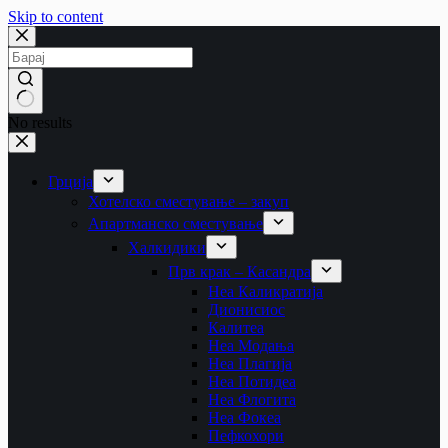
Skip to content
No results
Грција
Хотелско сместување – закуп
Апартманско сместување
Халкидики
Прв крак – Касандра
Неа Каликратија
Дионисиос
Калитеа
Неа Модања
Неа Плагија
Неа Потидеа
Неа Флогита
Неа Фокеа
Пефкохори