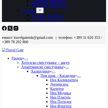
Октомври Авионски
Октомври Автобуски
Ноември
Ноември Авионски
Ноември Автобуски
емаил: travelgatemk@gmail.com | телефон: +389 31 620 353 /
+389 78 202 866
Грција
Хотелско сместување – закуп
Апартманско сместување
Халкидики
Прв крак – Касандра
Неа Каликратија
Дионисиос
Калитеа
Неа Модања
Неа Плагија
Неа Потидеа
Неа Флогита