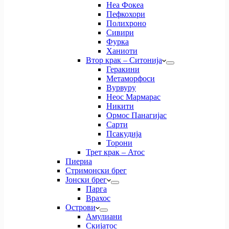
Неа Фокеа
Пефкохори
Полихроно
Сивири
Фурка
Ханиоти
Втор крак – Ситонија
Геракини
Метаморфоси
Вурвуру
Неос Мармарас
Никити
Ормос Панагијас
Сарти
Псакудија
Торони
Трет крак – Атос
Пиериа
Стримонски брег
Јонски брег
Парга
Врахос
Острови
Амулиани
Скијатос