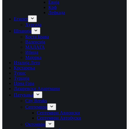
Евија
Крф
Лефкада
Египет
Хургада
Шпанија
Коста Брава
Валенсија
МАЛАГА
Ибица
Мајорка
Италија Лето
Крстарења
Тунис
Турција
Црна Гора
Лазаревски Апартмани
Патувања
City Breaks
Септември
Септември Авионски
Септември Автобуски
Октомври