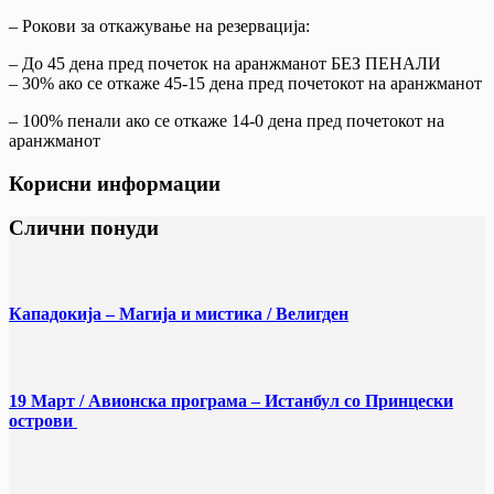
– Рокови за откажување на резервација:
– До 45 дена пред почеток на аранжманoт БЕЗ ПЕНАЛИ
– 30% ако се откаже 45-15 дена пред почетокот на аранжманот
– 100% пенали ако се откаже 14-0 дена пред почетокот на
аранжманот
Корисни информации
Слични понуди
Кападокија – Магија и мистика / Велигден
19 Март / Aвионска програма – Истанбул со Принцески
острови