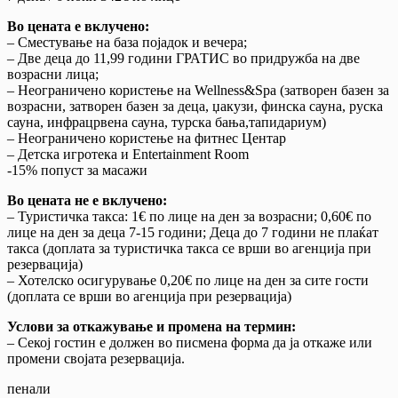
Во цената е вклучено:
– Сместување на база појадок и вечера;
– Две деца до 11,99 години ГРАТИС во придружба на две
возрасни лица;
– Неограничено користење на Wellness&Spa (затворен базен за
возрасни, затворен базен за деца, џакузи, финска сауна, руска
сауна, инфрацрвена сауна, турска бања,тапидариум)
– Неограничено користење на фитнес Центар
– Детска игротека и Entertainment Room
-15% попуст за масажи
Во цената не е вклучено:
– Туристичка такса: 1€ по лице на ден за возрасни; 0,60€ по
лице на ден за деца 7-15 години; Деца до 7 години не плаќат
такса (доплата за туристичка такса се врши во агенција при
резервација)
– Хотелско осигурување 0,20€ по лице на ден за сите гости
(доплата се врши во агенција при резервација)
Услови за откажување и промена на термин:
– Секој гостин е должен во писмена форма да ја откаже или
промени својата резервација.
пенали