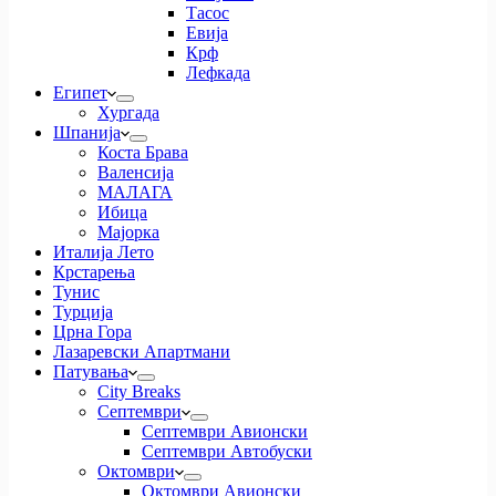
Тасос
Евија
Крф
Лефкада
Египет
Хургада
Шпанија
Коста Брава
Валенсија
МАЛАГА
Ибица
Мајорка
Италија Лето
Крстарења
Тунис
Турција
Црна Гора
Лазаревски Апартмани
Патувања
City Breaks
Септември
Септември Авионски
Септември Автобуски
Октомври
Октомври Авионски