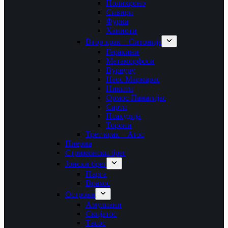
Полихроно
Сивири
Фурка
Ханиоти
Втор крак – Ситонија
Геракини
Метаморфоси
Вурвуру
Неос Мармарас
Никити
Ормос Панагијас
Сарти
Псакудија
Торони
Трет крак – Атос
Пиериа
Стримонски брег
Јонски брег
Парга
Врахос
Острови
Амулиани
Скијатос
Тасос