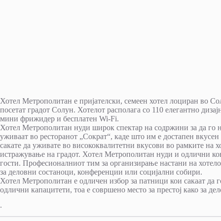
Хотел Метрополитан е пријателски, семеен хотел лоциран во Сол
посетат градот Солун. Хотелот располага со 110 елегантно дизај
мини фрижидер и бесплатен Wi-Fi.
Хотел Метрополитан нуди широк спектар на содржини за да го н
уживаат во ресторанот „Сократ“, каде што им е достапен вкусен 
сакате да уживате во висококвалитетни вкусови во рамките на хо
истражување на градот. Хотел Метрополитан нуди и одлични кон
гости. Професионалниот тим за организирање настани на хотело
за деловни состаноци, конференции или социјални собири.
Хотел Метрополитан е одличен избор за патници кои сакаат да г
одлични капацитети, тоа е совршено место за престој како за дел
.