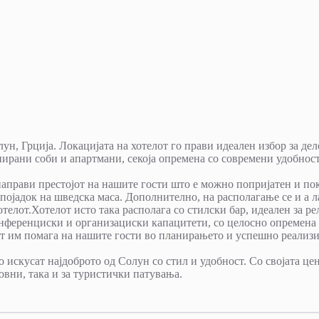
ун, Грција. Локацијата на хотелот го прави идеален избор за де
нирани соби и апартмани, секоја опремена со современи удобност
аправи престојот на нашите гости што е можно попријатен и по
појадок на шведска маса. Дополнително, на располагање се и а ла
телот.Хотелот исто така располага со стилски бар, идеален за р
ференциски и организациски капацитети, со целосно опремена с
т им помага на нашите гости во планирањето и успешно реализир
о искусат најдоброто од Солун со стил и удобност. Со својата ц
овни, така и за туристички патувања.