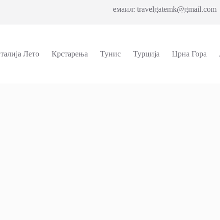
емаил: travelgatemk@gmail.com 
талија Лето
Крстарења
Тунис
Турција
Црна Гора