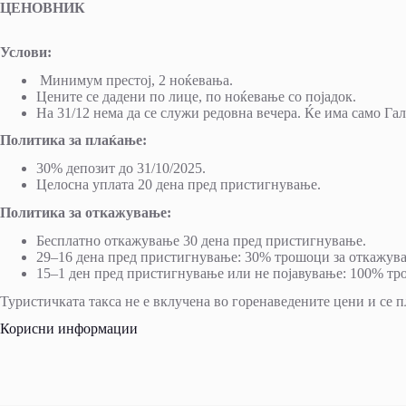
ЦЕНОВНИК
Услови:
Минимум престој, 2 ноќевања.
Цените се дадени по лице, по ноќевање со појадок.
На 31/12 нема да се служи редовна вечера. Ќе има само Гал
Политика за плаќање:
30% депозит до 31/10/2025.
Целосна уплата 20 дена пред пристигнување.
Политика за откажување:
Бесплатно откажување 30 дена пред пристигнување.
29–16 дена пред пристигнување: 30% трошоци за откажув
15–1 ден пред пристигнување или не појавување: 100% тр
Туристичката такса не е вклучена во горенаведените цени и се пл
Корисни информации