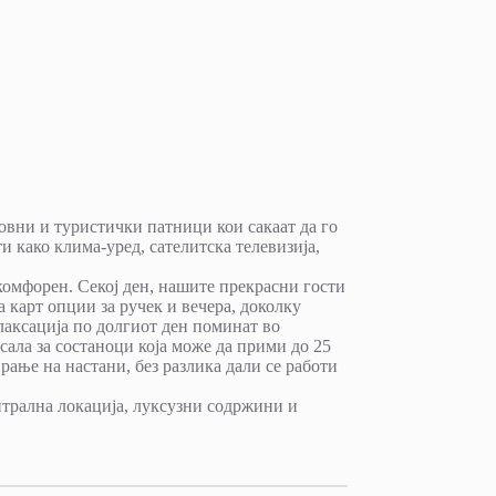
ловни и туристички патници кои сакаат да го
и како клима-уред, сателитска телевизија,
комфорен. Секој ден, нашите прекрасни гости
 карт опции за ручек и вечера, доколку
елаксација по долгиот ден поминат во
ала за состаноци која може да прими до 25
ање на настани, без разлика дали се работи
ентрална локација, луксузни содржини и