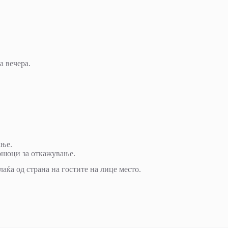
а вечера.
ање.
ошоци за откажување.
аќа од страна на гостите на лице место.