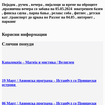
Појадок , ручек , вечера , пијалоци за време на оброците
,празнична вечера со забава на 05.05.2024 внатрешен базен
, финска сауна , парна бања , релакс соба , фитнес , детски
кат ,транспорт до црква во Разлог на 04.05 , интернет ,
паркинг
Корисни информации
Слични понуди
Кападокија – Магија и мистика / Велигден
19 Март / Aвионска програма – Истанбул со Принцески
острови
06 Март / Aвионска програма – Истанбул со Принцески