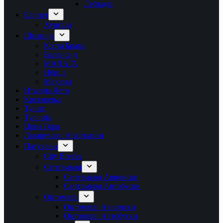
Лефкада
Египет
Хургада
Шпанија
Коста Брава
Валенсија
МАЛАГА
Ибица
Мајорка
Италија Лето
Крстарења
Тунис
Турција
Црна Гора
Лазаревски Апартмани
Патувања
City Breaks
Септември
Септември Авионски
Септември Автобуски
Октомври
Октомври Авионски
Октомври Автобуски