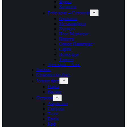
Фурка
Ханиоти
Втор крак – Ситонија
Геракини
Метаморфоси
Вурвуру
Неос Мармарас
Никити
Ормос Панагијас
Сарти
Псакудија
Торони
Трет крак – Атос
Пиериа
Стримонски брег
Јонски брег
Парга
Врахос
Острови
Амулиани
Скијатос
Тасос
Евија
Крф