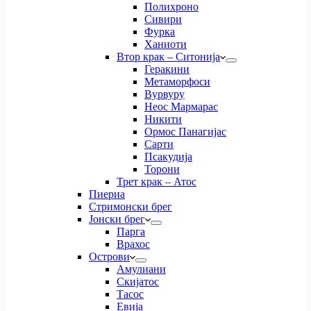
Полихроно
Сивири
Фурка
Ханиоти
Втор крак – Ситонија
Геракини
Метаморфоси
Вурвуру
Неос Мармарас
Никити
Ормос Панагијас
Сарти
Псакудија
Торони
Трет крак – Атос
Пиериа
Стримонски брег
Јонски брег
Парга
Врахос
Острови
Амулиани
Скијатос
Тасос
Евија