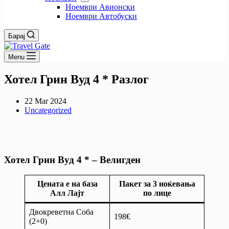
Ноември Авионски
Ноември Автобуски
Барај
Menu
Хотел Грин Вуд 4 * Разлог
22 Mar 2024
Uncategorized
Хотел Грин Вуд 4 * – Велигден
Цената е на база
Пакет за 3 ноќевања
Алл Лајт
по лице
Двокреветна Соба
198€
(2+0)