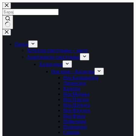
Skip
to
content
No
results
Грција
Хотелско сместување – закуп
Апартманско сместување
Халкидики
Прв крак – Касандра
Неа Каликратија
Дионисиос
Калитеа
Неа Модања
Неа Плагија
Неа Потидеа
Неа Флогита
Неа Фокеа
Пефкохори
Полихроно
Сивири