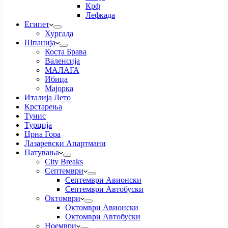
Крф
Лефкада
Египет
Хургада
Шпанија
Коста Брава
Валенсија
МАЛАГА
Ибица
Мајорка
Италија Лето
Крстарења
Тунис
Турција
Црна Гора
Лазаревски Апартмани
Патувања
City Breaks
Септември
Септември Авионски
Септември Автобуски
Октомври
Октомври Авионски
Октомври Автобуски
Ноември