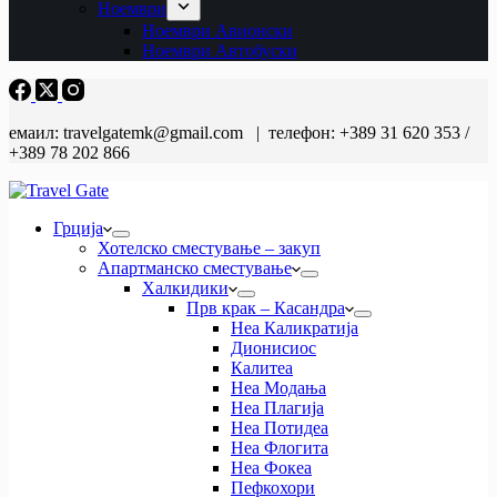
Ноември
Ноември Авионски
Ноември Автобуски
емаил: travelgatemk@gmail.com | телефон: +389 31 620 353 /
+389 78 202 866
Грција
Хотелско сместување – закуп
Апартманско сместување
Халкидики
Прв крак – Касандра
Неа Каликратија
Дионисиос
Калитеа
Неа Модања
Неа Плагија
Неа Потидеа
Неа Флогита
Неа Фокеа
Пефкохори