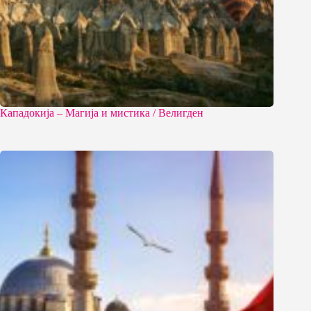
Кападокија – Магија и мистика / Велигден