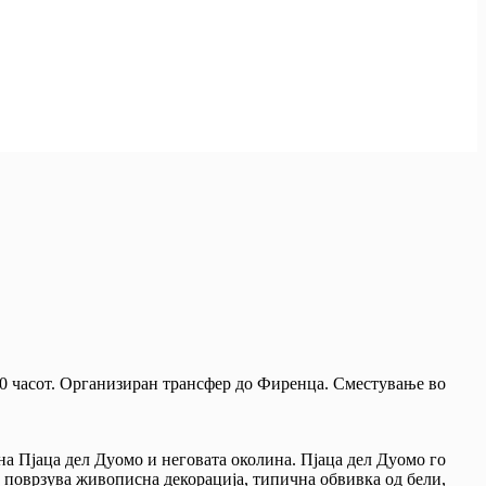
:50 часот. Организиран трансфер до Фиренца. Сместување во
на Пјаца дел Дуомо и неговата околина. Пјаца дел Дуомо го
 поврзува живописна декорација, типична обвивка од бели,