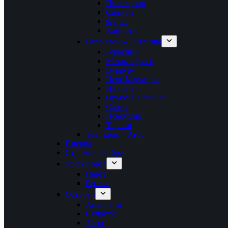
Полихроно
Сивири
Фурка
Ханиоти
Втор крак – Ситонија
Геракини
Метаморфоси
Вурвуру
Неос Мармарас
Никити
Ормос Панагијас
Сарти
Псакудија
Торони
Трет крак – Атос
Пиериа
Стримонски брег
Јонски брег
Парга
Врахос
Острови
Амулиани
Скијатос
Тасос