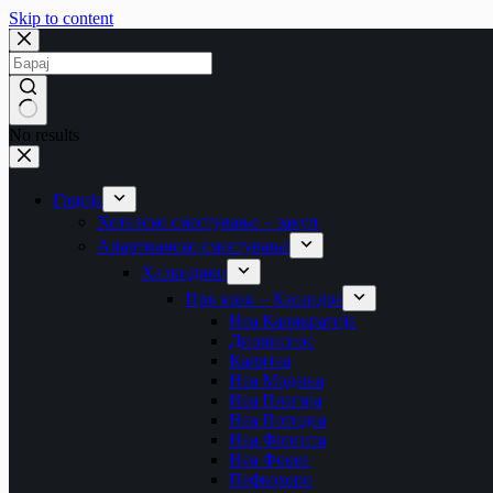
Skip to content
No results
Грција
Хотелско сместување – закуп
Апартманско сместување
Халкидики
Прв крак – Касандра
Неа Каликратија
Дионисиос
Калитеа
Неа Модања
Неа Плагија
Неа Потидеа
Неа Флогита
Неа Фокеа
Пефкохори