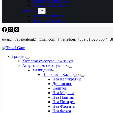
Октомври Авионски
Октомври Автобуски
Ноември
Ноември Авионски
Ноември Автобуски
емаил: travelgatemk@gmail.com | телефон: +389 31 620 353 / +3
Грција
Хотелско сместување – закуп
Апартманско сместување
Халкидики
Прв крак – Касандра
Неа Каликратија
Дионисиос
Калитеа
Неа Модања
Неа Плагија
Неа Потидеа
Неа Флогита
Неа Фокеа