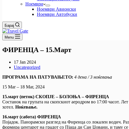
Ноември
Ноември Авионски
Ноември Автобуски
Барај
Menu
ФИРЕНЦА – 15.Март
17 Jan 2024
Uncategorized
ПРОГРАМА НА ПАТУВАЊЕТО:
4 дена / 3 ноќевања
15 Mar – 18 Mar, 2024
15.март (петок) СКОПЈЕ – БОЛОЊА – ФИРЕНЦА
Состанок на групата на скопскиот аеродром во 17:00 часот. Л
хотел.
Ноќевање.
16.март (сабота) ФИРЕНЦА
Појадок. Панорамски разглед на Фиренца со локален водич. Раз
формира центарот на градот со Пјаца ди Сан Џовани, и таму с