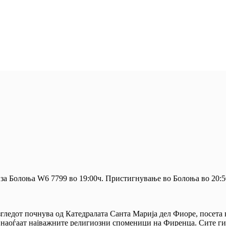
ет за Болоња W6 7799 во 19:00ч. Пристигнување во Болоња во 20
гледот почнува од Катедралата Санта Марија дел Фиоре, посета 
е наоѓаат најважните религиозни споменици на Фиренца. Сите ги