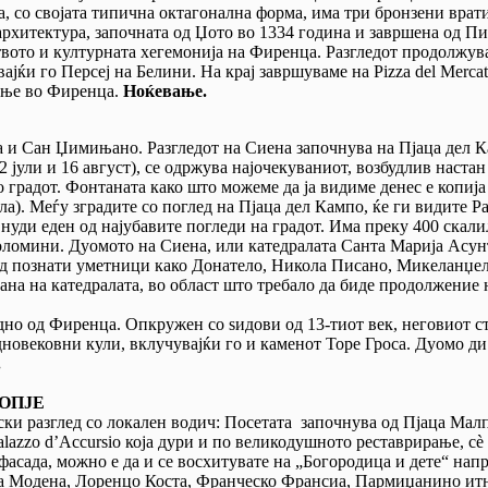
, со својата типична октагонална форма, има три бронзени врати
архитектура, започната од Џото во 1334 година и завршена од Пи
вото и културната хегемонија на Фиренца. Разгледот продолжува 
ајќи го Персеј на Белини. На крај завршуваме на Pizza del Merca
ќање во Фиренца.
Ноќевање.
 и Сан Џимињано. Разгледот на Сиена започнува на Пјаца дел Ка
2 јули и 16 август), се одржува најочекуваниот, возбудлив наста
о градот. Фонтаната како што можеме да ја видиме денес е копиј
а). Меѓу зградите со поглед на Пјаца дел Кампо, ќе ги видите Pa
и, нуди еден од најубавите погледи на градот. Има преку 400 скал
оломини. Дуомото на Сиена, или катедралата Санта Марија Асунт
 од познати уметници како Донатело, Никола Писано, Микеланџел
ана на катедралата, во област што требало да биде продолжение н
но од Фиренца. Опкружен со ѕидови од 13-тиот век, неговиот ст
новековни кули, вклучувајќи го и каменот Торе Гроса. Дуомо ди
.
КОПЈЕ
и разглед со локален водич: Посетата започнува од Пјаца Малп
Palazzo d’Accursio која дури и по великодушното реставрирање, 
фасада, можно е да и се восхитувате на „Богородица и дете“ нап
а Модена, Лоренцо Коста, Франческо Франсиа, Пармиџанино итн.