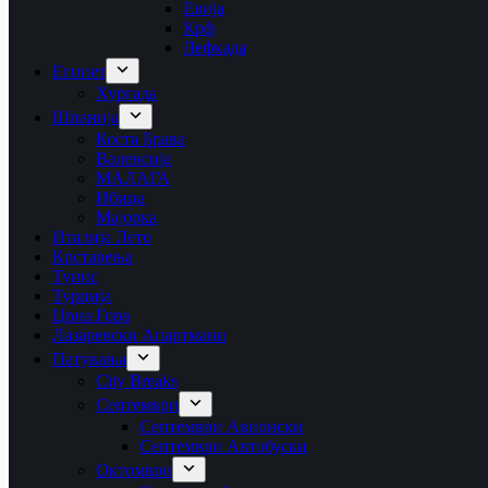
Евија
Крф
Лефкада
Египет
Хургада
Шпанија
Коста Брава
Валенсија
МАЛАГА
Ибица
Мајорка
Италија Лето
Крстарења
Тунис
Турција
Црна Гора
Лазаревски Апартмани
Патувања
City Breaks
Септември
Септември Авионски
Септември Автобуски
Октомври