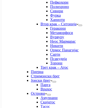
Пефкохори
Полихроно
Сивири
Фурка
Ханиоти
Втор крак – Ситонија
Геракини
Метаморфоси
Вурвуру
Неос Мармарас
Никити
Ормос Панагијас
Сарти
Псакудија
Торони
Трет крак – Атос
Пиериа
Стримонски брег
Јонски брег
Парга
Врахос
Острови
Амулиани
Скијатос
Тасос