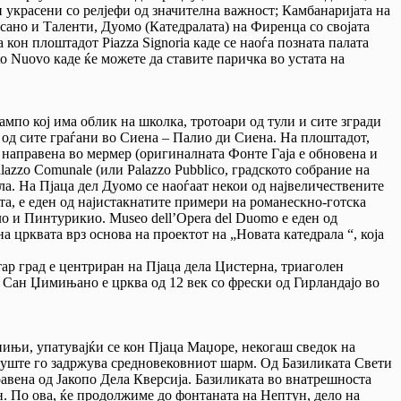
 украсени со релјефи од значителна важност; Камбанаријата на
сано и Таленти, Дуомо (Катедралата) на Фиренца со својата
кон плоштадот Piazza Signoria каде се наоѓа позната палата
to Nuovo каде ќе можете да ставите паричка во устата на
мпо кој има облик на школка, тротоари од тули и сите згради
н од сите граѓани во Сиена – Палио ди Сиена. На плоштадот,
а направена во мермер (оригиналната Фонте Гаја е обновена и
lazzo Comunale (или Palazzo Pubblico, градското собрание на
ила. На Пјаца дел Дуомо се наоѓаат некои од највеличествените
а, е еден од најистакнатите примери на романескно-готска
о и Пинтурикио. Museo dell’Opera del Duomo е еден од
а црквата врз основа на проектот на „Новата катедрала “, која
ар град е центриран на Пјаца дела Цистерна, триаголен
 Сан Џимињано е црква од 12 век со фрески од Гирландајо во
ињи, упатувајќи се кон Пјаца Маџоре, некогаш сведок на
сè уште го задржува средновековниот шарм. Од Базиликата Свети
равена од Јакопо Дела Кверсија. Базиликата во внатрешноста
 По ова, ќе продолжиме до фонтаната на Нептун, дело на