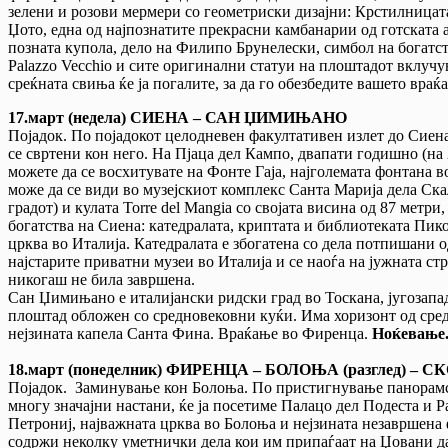
зелени и розови мермери со геометриски дизајни: Крстилницата
Џото, една од најпознатите прекрасни камбанарии од готската 
позната купола, дело на Филипо Брунелески, симбол на богатст
Palazzo Vecchio и сите оригинални статуи на плоштадот вклучув
среќната свиња ќе ја погалите, за да го обезбедите вашето вра
17.март (недела) СИЕНА – САН ЏИМИЊАНО
Појадок. По појадокот целодневен факултативен излет до Сиена
се свртени кон него. На Пјаца дел Кампо, двапати годишно (на 
можете да се восхитувате на Фонте Гаја, најголемата фонтана в
може да се види во музејскиот комплекс Санта Марија дела Скал
градот) и кулата Torre del Mangia со својата висина од 87 метр
богатства на Сиена: катедралата, криптата и библиотеката Пик
црква во Италија. Катедралата е збогатена со дела потпишани
најстарите приватни музеи во Италија и се наоѓа на јужната стр
никогаш не била завршена.
Сан Џимињано е италијански ридски град во Тоскана, југозапад
плоштад обложен со средновековни куќи. Има хоризонт од сред
нејзината капела Санта Фина. Враќање во Фиренца.
Ноќевање
18.март (понеделник) ФИРЕНЦА – БОЛОЊА (разглед)
– С
Појадок. Заминување кон Болоња. По пристигнување панорамск
многу значајни настани, ќе ја посетиме Палацо дел Подеста и 
Петрониј, најважната црква во Болоња и нејзината незавршена 
содржи неколку уметнички дела кои им припаѓаат на Џовани д