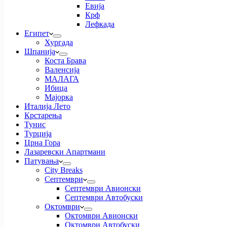
Евија
Крф
Лефкада
Египет
Хургада
Шпанија
Коста Брава
Валенсија
МАЛАГА
Ибица
Мајорка
Италија Лето
Крстарења
Тунис
Турција
Црна Гора
Лазаревски Апартмани
Патувања
City Breaks
Септември
Септември Авионски
Септември Автобуски
Октомври
Октомври Авионски
Октомври Автобуски