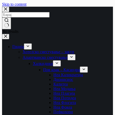
Skip to content
No results
Грција
Хотелско сместување – закуп
Апартманско сместување
Халкидики
Прв крак – Касандра
Неа Каликратија
Дионисиос
Калитеа
Неа Модања
Неа Плагија
Неа Потидеа
Неа Флогита
Неа Фокеа
Пефкохори