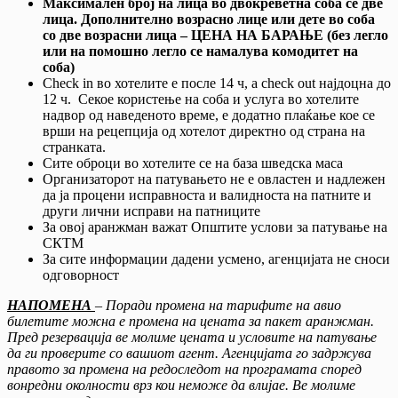
Максимален број на лица во двокреветна соба се две
лица. Дополнително возрасно лице или дете во соба
со две возрасни лица – ЦЕНА НА БАРАЊЕ (без легло
или на помошно легло се намалува комодитет на
соба)
Check in во хотелите е после 14 ч, a check out најдоцна до
12 ч. Секое користење на соба и услуга во хотелите
надвор од наведеното време, е додатно плаќање кое се
врши на рецепција од хотелот директно од страна на
странката.
Сите оброци во хотелите се на база шведска маса
Организаторот на патувањето не е овластен и надлежен
да ја процени исправноста и валидноста на патните и
други лични исправи на патниците
За овој аранжман важат Општите услови за патување на
СКТМ
За сите информации дадени усмено, агенцијата не сноси
одговорност
НАПОМЕНА
– Поради промена на тарифите на авио
билетите можна е промена на цената за пакет аранжман.
Пред резервација ве молиме цената и условите на патување
да ги проверите со вашиот агент. Агенцијата го задржува
правото за промена на редоследот на програмата според
вонредни околности врз кои неможе да влијае. Ве молиме