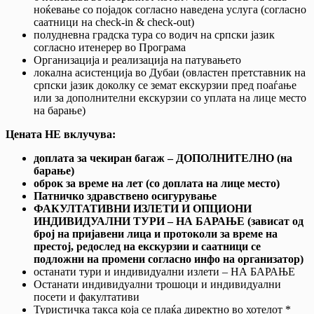
ноќевање со појадок согласно наведена услуга (согласно
саатници на check-in & check-out)
полудневна градска тура со водич на српски јазик
согласно итенерер во Програма
Организација и реализација на патувањето
локална асистенција во Дубаи (овластен претставник на
српски јазик доколку се земат екскурзии пред поаѓање
или за дополнителни екскурзии со уплата на лице место
на барање)
Цената НЕ вклучува:
доплата за чекиран багаж – ДОПОЛНИТЕЛНО (на
барање)
оброк за време на лет (со доплата на лице место)
Патничко здравствено осигурување
ФАКУЛТАТИВНИ ИЗЛЕТИ И ОПЦИОНИ
ИНДИВИДУАЛНИ ТУРИ – НА БАРАЊЕ (зависат од
број на пријавени лица и протоколи за време на
престој, редослед на екскурзии и саатници се
подложни на промени согласно инфо на организатор)
останати тури и индивидуални излети – НА БАРАЊЕ
Останати индивидуални трошоци и индивидуални
посети и факултативи
Туристичка такса која се плаќа директно во хотелот *