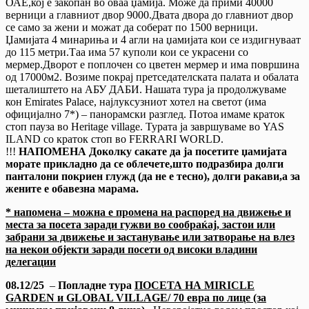
ОАЕ,кој е закопан во оваа џамија. Може да прими 40000
верници а главниот двор 9000.Двата двора до главниот двор
се само за жени и можат да соберат по 1500 верници.
Џамијата 4 минариња и 4 агли на џамијата кои се издигнуваат
до 115 метри.Таа има 57 куполи кои се украсени со
мермер.Дворот е поплочен со цветен мермер и има површина
од 17000м2. Возиме покрај претседателската палата и обалата
шеталиштето на АБУ ДАБИ. Нашата тура ја продолжуваме
кон Emirates Palace, најлуксузниот хотел на светот (има
официјално 7*) – панорамски разглед. Потоа имаме краток
стоп пауза во Heritage village. Турата ја завршуваме во YAS
ILAND со краток стоп во FERRARI WORLD.
!!!
НАПОМЕНА Доколку сакате да ја посетите џамијата
морате прикладно да се облечете,што подразбира долги
панталони покриен глужд (да не е тесно), долги ракави,а за
жените е обавезна марама.
* напомена – можна е промена на рaспоред на движење и
места за посета заради гужви во сообраќај, застои или
забрани за движење и застанување или затворање на влез
на некои објекти заради посети од високи владини
делегации
08.12/25
–
Попладне тура
ПОСЕТА НА MIRICLE
GARDEN и GLOBAL VILLAGE/ 70 евра по лице
(за