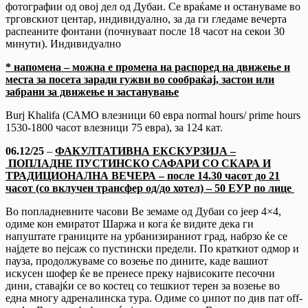
фотографии од овој дел од Дубаи. Се враќаме и остануваме во
трговскиот центар, индивидуално, за да ги гледаме вечерта
распеаните фонтани (почнуваат после 18 часот на секои 30
минути). Индивидуално
* напомена – можна е промена на рaспоред на движење и
места за посета заради гужви во сообраќај, застои или
забрани за движење и застанување
Burj Khalifa (САМО влезници 60 евра normal hours/ prime hours
1530-1800 часот влезници 75 евра), за 124 кат.
06.12/2
5
–
ФАКУЛТАТИВНА ЕКСКУРЗИЈА –
ПОПЛАДНЕ ПУСТИНСКО САФАРИ СО СКАРА И
ТРАДИЦИОНАЛНА ВЕЧЕРА – после 14.30 часот до 21
часот (со вклучен трансфер од/до хотел) –
50
ЕУР по лице
Во попладневните часови Ве земаме од Дубаи со jeep 4×4,
одиме кон емиратот Шаржа и кога ќе видите дека ги
напуштате границите на урбанизираниот град, набрзо ќе се
најдете во пејсаж со пустински предели. По краткиот одмор и
пауза, продолжуваме со возење по дините, каде вашиот
искусен шофер ќе ве пренесе преку највисоките песочни
дини, ставајќи се во костец со тешкиот терен за возење во
една многу адреналинска тура. Одиме со џипот по див пат off-