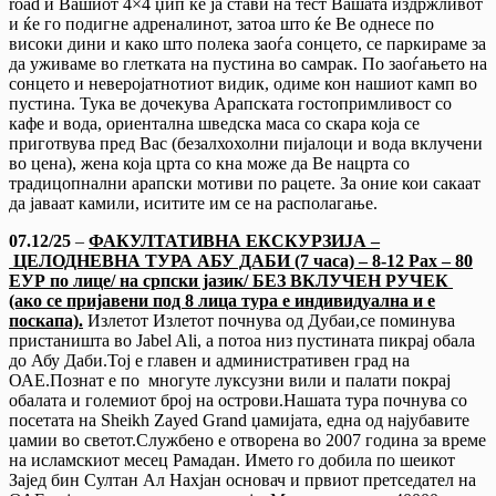
road и Вашиот 4×4 џип ќе ја стави на тест Вашата издржливот
и ќе го подигне адреналинот, затоа што ќе Ве однесе по
високи дини и како што полека заоѓа сонцето, се паркираме за
да уживаме во глетката на пустина во самрак. По заоѓањето на
сонцето и неверојатнотиот видик, одиме кон нашиот камп во
пустина. Тука ве дочекува Арапската гостопримливост со
кафе и вода, ориентална шведска маса со скара која се
приготвува пред Вас (безалхохолни пијалоци и вода вклучени
во цена), жена која црта со кна може да Ве нацрта со
традицопнални арапски мотиви по рацете. За оние кои сакаат
да јаваат камили, иситите им се на располагање.
07.12/
25
–
ФАКУЛТАТИВНА ЕКСКУРЗИЈА –
ЦЕЛОДНЕВНА ТУРА АБУ ДАБИ (7 часа) – 8-12 Pax –
80
ЕУР по лице/ на српски јазик/ БЕЗ ВКЛУЧЕН РУЧЕК
(ако се пријавени под 8 лица тура е индивидуална и е
поскапа).
Излетот Излетот почнува од Дубаи,се поминува
пристаништа во Jabel Ali, а потоа низ пустината пикрај обала
до Абу Даби.Тој е главен и административен град на
ОАЕ.Познат е по многуте луксузни вили и палати покрај
обалата и големиот број на острови.Нашата тура почнува со
посетата на Sheikh Zayed Grand џамијата, една од најубавите
џамии во светот.Службено е отворена во 2007 година за време
на исламскиот месец Рамадан. Името го добила по шеикот
Зајед бин Султан Ал Нахјан основач и првиот претседател на