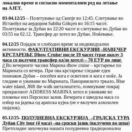
локално време и согласно моменталнен ред на летање
на
AJET.
03-04.1
2/25
– Полетување од Скопје во 12:45. Слетување во
Истанбул на аердором Sabiha Gökçen во 16:15 часот.
Полетување за Дубаи во 22:20 часот и слетување во Дубаи во
03:55 на 02.12. Трансфер до хотел во Дубаи. Ноќевање.
0
4.12/25
Појадок и слободно време за индивидуални
активности.
ФАКУЛТАТИВНИ ЕКСКУРЗИИ –НАВЕЧЕР
КРСТАРЕЊЕ Dhow Cruise/ после 19 часот (трае околу 3
часа со вклучен трансфер од/до хотел) – 70 ЕУР по лице
//
Во вечерните часови Марина dhow cruise – крстарење по
Марината со вечера. При ова крстарење гледаме еден
поинаков Дубаи – посебен кога е осветлен и кога е ноќе. Ја
гледаме и уживаме во Марината, Панорамското тркало, Blue
water island, JBR the walk шеталиштето, помнуваме покрај
прекрасниот ADDRESS MARINA хотел и уживаме во
пловење низ Персиски залив. Вечерата е шведска маса со
избор на јадења од арапска кујна (не е вклучен алхохолен
пијалок).
05.12/25-
ПОЛУДНЕВНА ЕКСКУРЗИЈА –ГРАДСКА ТУРА
Дубаи City tour (4 часа) –на српски јазик (вклучено во цена)
Претпладне започнува нашата полудневна традиционална