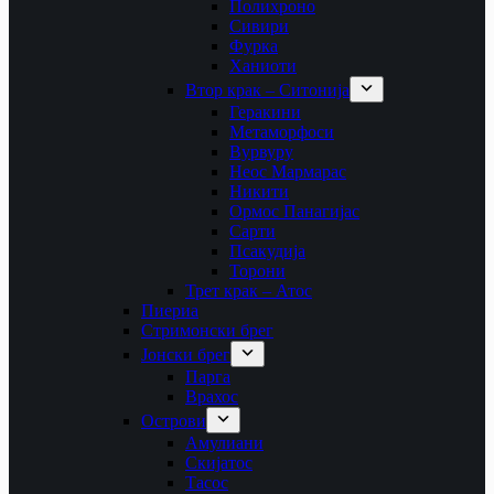
Полихроно
Сивири
Фурка
Ханиоти
Втор крак – Ситонија
Геракини
Метаморфоси
Вурвуру
Неос Мармарас
Никити
Ормос Панагијас
Сарти
Псакудија
Торони
Трет крак – Атос
Пиериа
Стримонски брег
Јонски брег
Парга
Врахос
Острови
Амулиани
Скијатос
Тасос