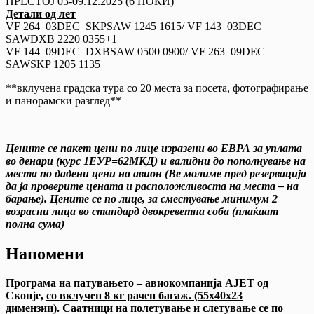
ПРЕСТОЈ 03-09.12.2025 (6 НОЌИ)
Детали од лет
VF 264 03DEC SKPSAW 1245 1615/ VF 143 03DEC
SAWDXB 2220 0355+1
VF 144 09DEC DXBSAW 0500 0900/ VF 263 09DEC
SAWSKP 1205 1135
**вклучена градска тура со 20 места за посета, фотографирање
и панорамски разглед**
Цените се пакет цени по лице изразени во ЕВРА за уплата
во денари (курс 1ЕУР=62МКД) и валидни до пополнување на
места по дадени цени на авион (Ве молиме пред резервација
да ја проверите цената и расположливоста на места – на
барање). Цените се по лице, за сместување минимум 2
возрасни лица во стандард двокреветна соба (плаќаат
полна сума)
Напомени
Програма на патувањето – авиокомпанија
AJET од
Скопје,
со вклучен 8 кг рачен
багаж.
(55x40x23
димензии).
Саатници на полетување и слетување се по