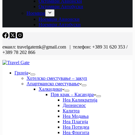
Октомври Авионски
Октомври Автобуски
Ноември
Ноември Авионски
Ноември Автобуски
емаил: travelgatemk@gmail.com | телефон: +389 31 620 353 /
+389 78 202 866
Грција
Хотелско сместување – закуп
Апартманско сместување
Халкидики
Прв крак – Касандра
Неа Каликратија
Дионисиос
Калитеа
Неа Модања
Неа Плагија
Неа Потидеа
Неа Флогита