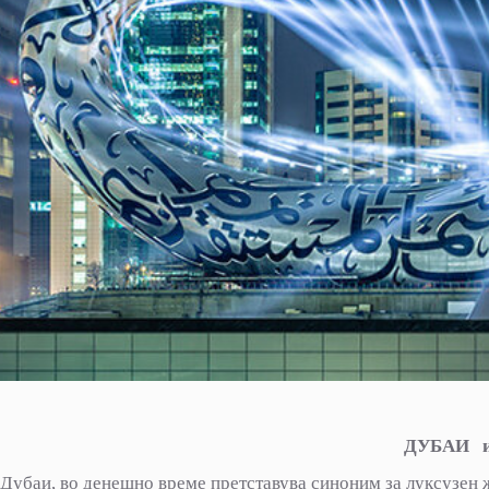
ДУБАИ 
Дубаи, во денешно време претставува синоним за луксузен ж