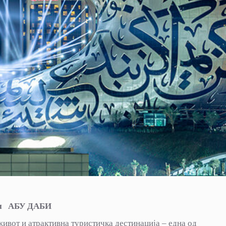
и АБУ ДАБИ
ивот и атрактивна туристичка дестинација – една од