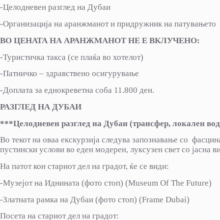
-Целодневен разглед на Дубаи
-Организација на аранжманот и придружник на патувањето
ВО ЦЕНАТА НА АРАНЖМАНОТ НЕ Е ВКЛУЧЕНО:
-Туристичка такса (се плаќа во хотелот)
-Патничко – здравствено осигурување
-Доплата за еднокреветна соба 11.800 ден.
РАЗГЛЕД НА ДУБАИ
***Целодневен разглед на Дубаи (трансфер, локален
Во текот на оваа екскурзија следува запознавање со фасцин
пустински услови во еден модерен, луксузен свет со јасна ви
На патот кон стариот дел на градот, ќе се види:
-Музејот на Иднината (фото стоп) (Museum Of The Future)
-Златната рамка на Дубаи (фото стоп) (Frame Dubai)
Посета на стариот дел на градот: