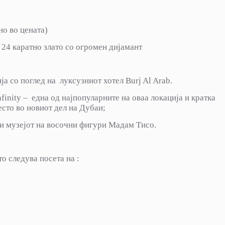
но во цената)
 24 каратно злато со огромен дијамант
а со поглед на луксузниот хотел Burj Al Arab.
inity – една од најпопуларните на оваа локација и кратка
есто во новиот дел на Дубаи;
 и музејот на восочни фигури Мадам Тисо.
о следува посета на :