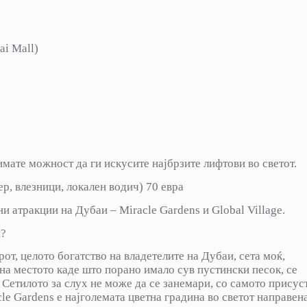
ai Mall)
 имате можност да ги искусите најбрзите лифтови во светот.
р, влезници, локален водич) 70 евра
и атракции на Дубаи – Miracle Gardens и Global Village.
и?
от, целото богатство на владетелите на Дубаи, сета моќ,
 на местото каде што порано имало сув пустински песок, се
Сетилото за слух не може да се занемари, со самото присус
le Gardens е најголемата цветна градина во светот направен