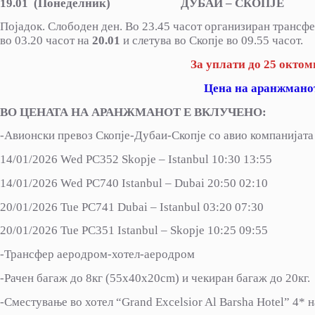
19.01 (Понеделник) ДУБАИ – СКОПЈЕ
Појадок. Слободен ден. Во 23.45 часот oрганизиран трансф
во 03.20 часот на
20.01
и слетува во Скопје во 09.55 часот.
За уплати до 25 окто
Цена на аранжманот:
ВО ЦЕНАТА НА АРАНЖМАНОТ Е ВКЛУЧЕНО
:
-Авионски превоз Скопје-Дубаи-Скопје со авио компанијата 
14/01/2026 Wed PC352 Skopje – Istanbul 10:30 13:55
14/01/2026 Wed PC740 Istanbul – Dubai 20:50 02:10
20/01/2026 Tue PC741 Dubai – Istanbul 03:20 07:30
20/01/2026 Tue PC351 Istanbul – Skopje 10:25 09:55
-Трансфер аеродром-хотел-аеродром
-Рачен багаж до 8кг (55х40х20cm) и чекиран багаж до 20кг.
-Сместување во хотел “Grand Excelsior Al Barsha Hotel” 4* 