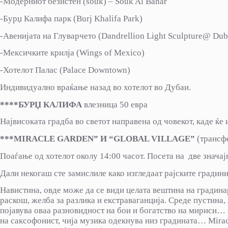
-Модерниот безистен (souk) – Souk Al Bahar
-Бурџ Калифа парк (Burj Khalifa Park)
-Авенијата на Глуварчето (Dandrellion Light Sculpture@ Dub
-Мексичките крилја (Wings of Mexico)
-Хотелот Палас (Palace Downtown)
Индивидуално враќање назад во хотелот во Дубаи.
****БУРЏ КАЛИФА
влезница 50 евра
Највисоката градба во светот направена од човекот, каде ќе
***
MIRACLE GARDEN
”
И
“
GLOBAL VILLAGE
”
(трансфе
Поаѓање од хотелот околу 14:00 часот. Посета на две значајн
Дали некогаш сте замислиле како изгледаат рајските градин
Навистина, овде може да се види целата вештина на градинар
раскош, желба за разлика и екстраваганција. Среде пустина,
појавува оваа разновидност на бои и богатство на мириси… 
на саксофонист, чија музика одекнува низ градината… Mirac