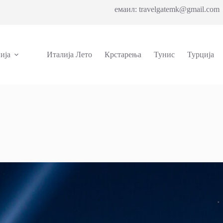
емаил: travelgatemk@gmail.com 
ија
Италија Лето
Крстарења
Тунис
Турција