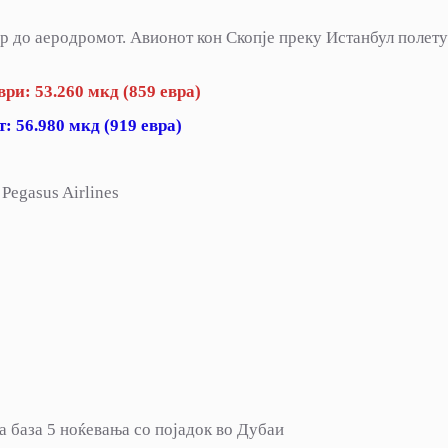
ер до аеродромот. Авионот кон Скопје преку Истанбул полет
мври:
53.260
мкд (
85
9 евра)
 56.980 мкд (919 евра)
Pegasus Airlines
на база 5 ноќевања со појадок во Дубаи