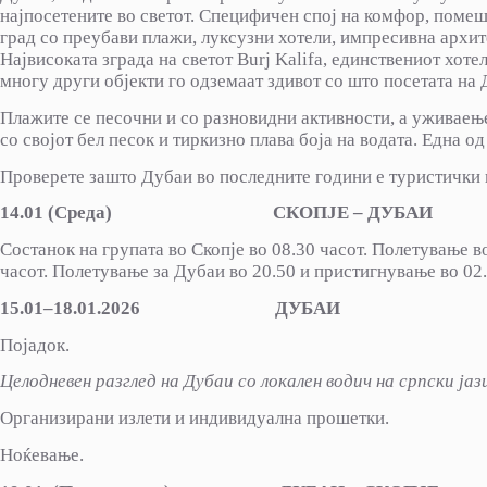
најпосетените во светот. Специфичен спој на комфор, поме
град со преубави плажи, луксузни хотели, импресивна архит
Највисоката зграда на светот Burј Kalifа, единствениот хотел
многу други објекти го одземаат здивот со што посетата на
Плажите се песочни и со разновидни активности, а уживаење
со својот бел песок и тиркизно плава боја на водата. Една 
Проверете зашто Дубаи во последните години е туристички ц
14.01 (Среда) СКОПЈЕ – ДУБАИ
Состанок на групата во Скопје во 08.30 часот. Полетување в
часот. Полетување за Дубаи во 20.50 и пристигнување во 02
15.01
–
18
.
01.2026 ДУБАИ
Појадок.
Целодневен разглед на Дубаи со локален водич на српски јаз
Организирани излети и индивидуална прошетки.
Ноќевање.