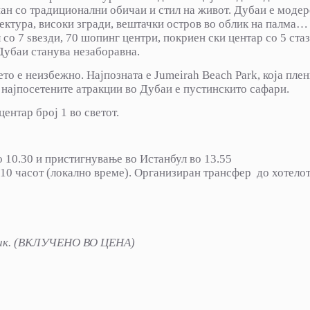
шан со традиционални обичаи и стил на живот. Дубаи е моде
ектура, високи згради, вештачки остров во облик на палма…
 со 7 ѕвезди, 70 шопинг центри, покриен ски центар со 5 стаз
 Дубаи станува незаборавна.
то е неизбежно. Најпозната е Jumeirah Beach Park, која пле
од најпосетените атракции во Дубаи е пустинскито сафари.
ентар број 1 во светот.
о 10.30 и пристигнување во Истанбул во 13.55
.10 часот (локално време). Организиран трансфер до хотелот
ик.
(
ВКЛУЧЕНО ВО ЦЕНА)