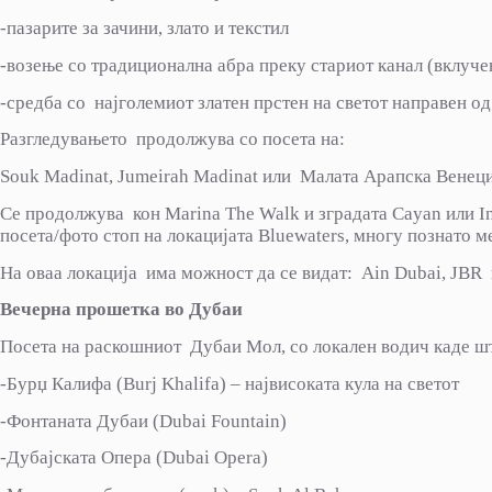
-пазарите за зачини, злато и текстил
-возење со традиционална абра преку стариот канал (вклуче
-средба со најголемиот златен прстен на светот направен од
Разгледувањето продолжува со посета на:
Souk Madinat, Jumeirah Madinat или Малата Арапска Венециј
Се продолжува кон Marina The Walk и зградата Cayan или Inf
посета/фото стоп на локацијата Bluewaters, многу познато м
На оваа локација има можност да се видат: Ain Dubai, JBR
Вечерна прошетка во Дубаи
Посета на раскошниот Дубаи Мол, со локален водич каде шт
-Бурџ Калифа (Burj Khalifa) – највисоката кула на светот
-Фонтаната Дубаи (Dubai Fountain)
-Дубајската Опера (Dubai Opera)