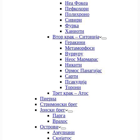
Неа Фокеа
Пефкохори
Полихроно
Сивири
Фурка
Ханиоти
Втор крак – Ситонија
Геракини
Метаморфоси
Вурвуру
Неос Мармарас
Никити
Ормос Панагијас
Сарти
Псакудија
Торони
Трет крак – Атос
Пиериа
Стримонски брег
Јонски брег
Парга
Врахос
Острови
Амулиани
Скијатос