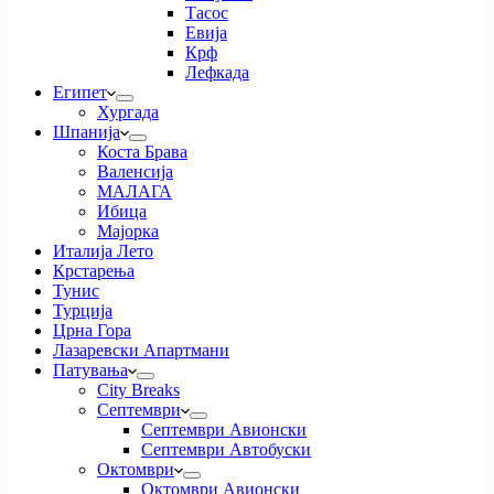
Тасос
Евија
Крф
Лефкада
Египет
Хургада
Шпанија
Коста Брава
Валенсија
МАЛАГА
Ибица
Мајорка
Италија Лето
Крстарења
Тунис
Турција
Црна Гора
Лазаревски Апартмани
Патувања
City Breaks
Септември
Септември Авионски
Септември Автобуски
Октомври
Октомври Авионски