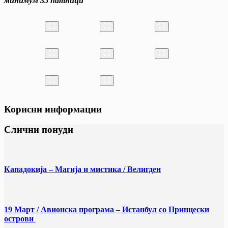
минимум
35
патници
Корисни информации
Слични понуди
Кападокија – Магија и мистика / Велигден
19 Март / Aвионска програма – Истанбул со Принцески
острови