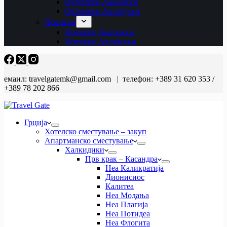
Октомври Авионски
Октомври Автобуски
Ноември
Ноември Авионски
Ноември Автобуски
емаил: travelgatemk@gmail.com | телефон: +389 31 620 353 /
+389 78 202 866
Грција
Хотелско сместување – закуп
Апартманско сместување
Халкидики
Прв крак – Касандра
Неа Каликратија
Дионисиос
Калитеа
Неа Модања
Неа Плагија
Неа Потидеа
Неа Флогита