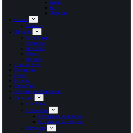
Евија
Крф
Лефкада
Египет
Хургада
Шпанија
Коста Брава
Валенсија
МАЛАГА
Ибица
Мајорка
Италија Лето
Крстарења
Тунис
Турција
Црна Гора
Лазаревски Апартмани
Патувања
City Breaks
Септември
Септември Авионски
Септември Автобуски
Октомври