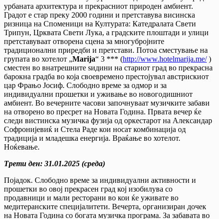
урбаната архитектура и прекрасниот природен амбиент.
Градот е стар преку 2000 години и претставува висинска
ризница на Споменици на Културата: Катедралата Свети
Трипун, Црквата Свети Лука, а градските плоштади и улици
претставуваат отворена сцена за многубројните
традиционални приредби и претстави. Потоа сместување на
групата во хотелот „
Marija
“ 3 *** (
http://www.hotelmarija.me/
)
сместен во внатрешните ѕидини на стариот град во прекрасна
барокна градба во која своевремено престојувал австрискиот
цар Фрањо Јосиф. Слободно време за одмор и за
индивидуални прошетки и уживање во новогодишниот
амбиент. Во вечерните часови започнуваат музичките забави
на отворено во пресрет на Новата Година. Првата вечер ќе
следи вистинска музичка фузија од оркестарот на Александар
Софронијевиќ и Стела Раде кои носат комбинација од
традиција и младешка енергија. Враќање во хотелот.
Ноќевање.
Трети ден
:
31.01.2025 (среда)
Појадок. Слободно време за индивидуални активности и
прошетки во овој прекрасен град кој изобилува со
продавници и мали ресторани во кои ќе уживате во
медитеранските специјалитети. Вечерта, организиран дочек
на Новата Година со богата музичка програма. За забавата во