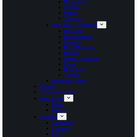
Полихроно
Сивири
Фурка
Ханиоти
Втор крак – Ситонија
Геракини
Метаморфоси
Вурвуру
Неос Мармарас
Никити
Ормос Панагијас
Сарти
Псакудија
Торони
Трет крак – Атос
Пиериа
Стримонски брег
Јонски брег
Парга
Врахос
Острови
Амулиани
Скијатос
Тасос