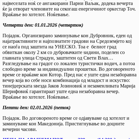
највеселата ноќ се ангажирани Парни Ваљак, додека вечерта
ќе ја отворат членовите на секогаш енергичниот оркестар Точ.
Враќање во хотелот. Ноќевање.
Четврти ден
:
01.01.2026 (четврток)
Појадок. Организирано заминување кон Дубровник, еден од
најатрактивните и најпознатите градови на Средоземјето кој
се наоѓа под заштита на УНЕСКО. Тоа е белиот град
обвиткан околу 2 км со дубровачките ѕидини, поделен со
главната улица Страдун, заштитен од Свети Влах…
Разгледување на градот со локален туристички водич, а потоа
слободно време за индивидуални прошетки. Во договореното
време се враќаме кон Котор. Пред нас е уште една незаборавна
вечер која во себе носи комбинација од младост и искуство:
тинејџерската ѕвезда Јаков Јозиновиќ и незаменливата Марија
Шерифовиќ гарантираат уште една незаборавна вечер.
Враќање во хотелот. Ноќевање.
Петти ден
:
02.01.2026 (петок)
Појадок. Во договореното време се одјавуваме од хотелот и
заминуваме кон Македонија. Пристигнување во доцните
вечерни часови.