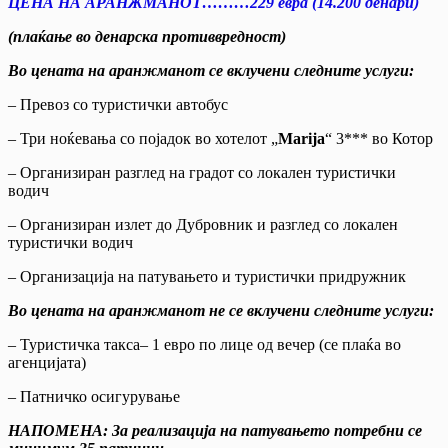
ЦЕНА НА АРАНЖМАНОТ………2
2
9
евра (
1
4
.
20
0 денари)
(плаќање во денарска противвредност)
Во цената на аранжманот се вклучени следните услуги:
– Превоз со туристички автобус
– Три ноќевања со појадок во хотелот „
Marija
“ 3*** во Котор
– Организиран разглед на градот со локален туристички
водич
– Организиран излет до Дубровник и разглед со локален
туристички водич
– Организација на патувањето и туристички придружник
Во цената на аранжманот не се вклучени следните услуги
:
– Туристичка такса– 1 евро по лице од вечер (се плаќа во
агенцијата)
– Патничко осигурување
НАПОМЕНА: За реализација на патувањето потребни се