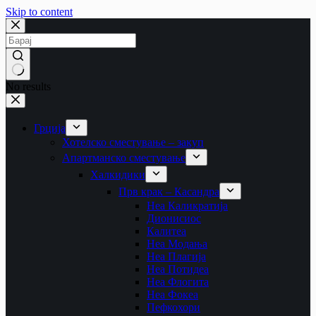
Skip to content
No results
Грција
Хотелско сместување – закуп
Апартманско сместување
Халкидики
Прв крак – Касандра
Неа Каликратија
Дионисиос
Калитеа
Неа Модања
Неа Плагија
Неа Потидеа
Неа Флогита
Неа Фокеа
Пефкохори