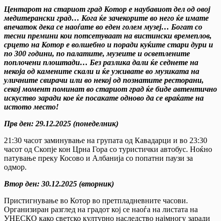
Центарот на стариот град Котор е наубавиот дел од овој
медитерански град… Кога ќе зачекорите во него ќе имате
впечаток дека се наоѓате во еден голем музеј… Богат со
тесни премини кои потсетуваат на вистински времеплов,
срцето на Котор е волшебно и поради куќите стари дури и
по 300 години, по палатите, музеите и осветлените
поплочени плоштади… Без разлика дали ќе седнете на
некоја од камените скали и ќе уживате во музиката на
уличните свирачи или во некој од познатите ресторани,
секој момент поминат во стариот град ќе биде автентично
искуство заради кое ќе посакате одново да се враќате на
истото место!
Прв ден
:
29.12.202
5
(понеделник)
21:30 часот заминување на групата од Кавадарци и во 23:30
часот од Скопје кон Црна Гора со туристички автобус. Ноќно
патување преку Косово и Албанија со попатни паузи за
одмор.
Втор ден
:
30.12.2025 (вторник)
Пристигнување во Котор во претпладневните часови.
Организиран разглед на градот кој се наоѓа на листата на
УНЕСКО како светско културно наследство најмногу заради