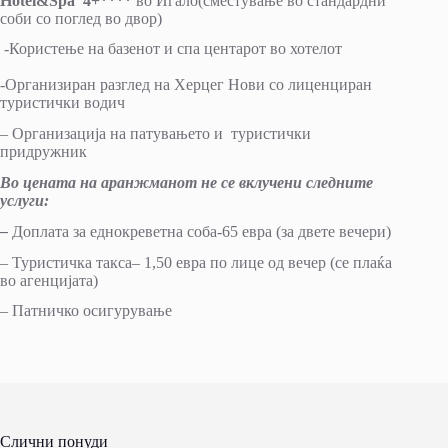
Hotel&Spa
“4
+
****
во Игало(сместување во стандардни
соби со поглед во двор)
-Користење на базенот и спа центарот во хотелот
-Организиран разглед на Херцег Нови со лиценциран
туристички водич
– Организација на патувањето и туристички
придружник
Во цената на аранжманот не се вклучени следните
услуги
:
–
Доплата за еднокреветна соба-65 евра (за двете вечери)
– Туристичка такса– 1,50 евра по лице од вечер (се плаќа
во агенцијата)
– Патничко осигурување
Слични понуди