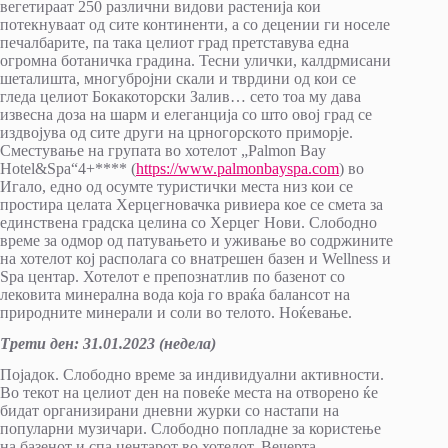
вегетираат 250 различни видови растенија кои
потекнуваат од сите континенти, а со децении ги носеле
печалбарите, па така целиот град претставува една
огромна ботаничка градина. Тесни улички, калдрмисани
шеталишта, многубројни скали и тврдини од кои се
гледа целиот Бокакоторски Залив… сето тоа му дава
извесна доза на шарм и елеганција со што овој град се
издвојува од сите други на црногорското приморје.
Сместување на групата во хотелот „Palmon Bay
Hotel&Spa“4+**** (
https://www.palmonbayspa.com
) во
Игало, едно од осумте туристички места низ кои се
простира целата Херцегновачка ривиера кое се смета за
единствена градска целина со Херцег Нови. Слободно
време за одмор од патувањето и уживање во содржините
на хотелот кој располага со внатрешен базен и Wellness и
Spa центар. Хотелот е препознатлив по базенот со
лековита минерална вода која го враќа балансот на
природните минерали и соли во телото. Ноќевање.
Трети ден
:
31.01.202
3
(недела)
Појадок. Слободно време за индивидуални активности.
Во текот на целиот ден на повеќе места на отворено ќе
бидат организирани дневни журки со настапи на
популарни музичари. Слободно попладне за користење
на базенот и спа центарот во хотелот. Вечерта,