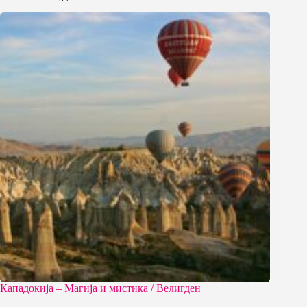
Кападокија – Магија и мистика / Велигден