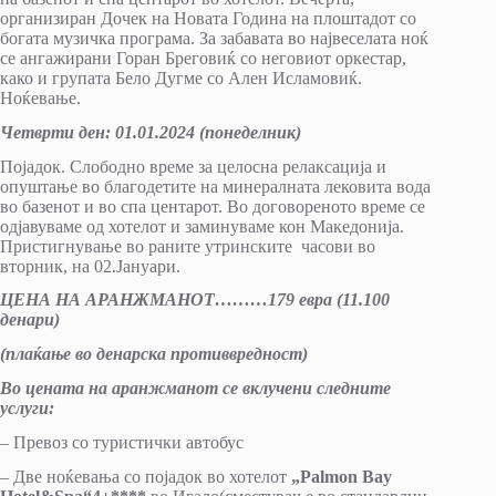
организиран Дочек на Новата Година на плоштадот со
богата музичка програма. За забавата во највеселата ноќ
се ангажирани Горан Бреговиќ со неговиот оркестар,
како и групата Бело Дугме со Ален Исламовиќ.
Ноќевање.
Четврти ден
:
01.01.2024 (понеделник)
Појадок. Слободно време за целосна релаксација и
опуштање во благодетите на минералната лековита вода
во базенот и во спа центарот. Во договореното време се
одјавуваме од хотелот и заминуваме кон Македонија.
Пристигнување во раните утринските часови во
вторник, на 02.Јануари.
ЦЕНА НА АРАНЖМАНОТ………17
9
евра (
1
1.100
денари)
(плаќање во денарска противвредност)
Во цената на аранжманот се вклучени следните
услуги
:
– Превоз со туристички автобус
– Две ноќевања со појадок во хотелот
„
Palmon Bay