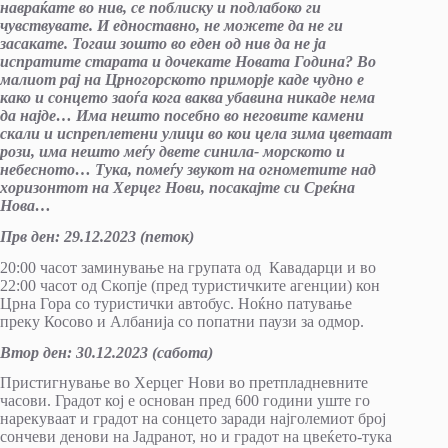
навраќате во нив, се поблиску и подлабоко ги
чувствувате. И едноставно, не можете да не ги
засакате. Тогаш зошто во еден од нив да не ја
испратите старата и дочекате Новата Година? Во
малиот рај на Црногорското приморје каде чудно е
како и сонцето заоѓа кога ваква убавина никаде н
e
ма
да најде
…
Има нешто посебно во неговите камени
скали и испреплетени улици во кои цела зима цветаат
рози, има нешто меѓу двете синила- морското и
небесното… Тука, помеѓу звукот на огнометите над
хоризонтот на Херцег Нови, посакајте си Среќна
Нова…
Прв ден
:
29.12.2023 (петок)
20:00 часот заминување на групата од Кавадарци и во
22:00 часот од Скопје (пред туристичките агенции) кон
Црна Гора со туристички автобус. Ноќно патување
преку Косово и Албанија со попатни паузи за одмор.
Втор ден
:
30.12.2023 (сабота)
Пристигнување во Херцег Нови во претпладневните
часови. Градот кој е основан пред 600 години уште го
нарекуваат и градот на сонцето заради најголемиот број
сончеви денови на Јадранот, но и градот на цвеќето-тука