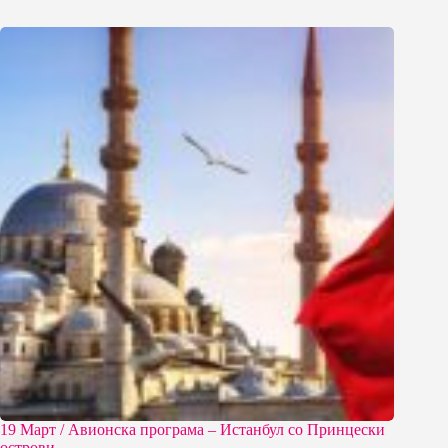
19 Март / Aвионска програма – Истанбул со Принцески
острови