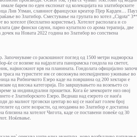
имале барем по еден експонат од колекцијата на златиборските
умица Лив Улман, славниот француски креатор Пјер Карден… Пау
враќање во Златибор. Сместување на групата во хотел „Cigota“ 3*
т во хотелот (бесплатно користење). Хотелот располага и со
лата (две фински сауни, парно купатило со арома терапија, две
а дочек на Новата 2022 година во Златибор во сопствена
ор. Започнуваме со раскошниот поглед од 1500 метри надморска
ор-ќе се возиме на најдолгата панорамска гондола на светот,
рник, највисокиот врв на планината. Гондолата официјално започ
та траса на туристите им се овозожува несекојдневно уживање во
ница на Рибничкото Езеро каде на површина од 200 хектари е
ризам од висока категорија. По завршувањето на возењето со
време за индивидуални прошетки. Кога ќе зачекорите низ овој
ието е Златиборското Езеро. Веднаш над езерото се наоѓа
ди до малиот трговски центар во кој се наоѓаат голем број
телите од сите возрасти, од неодамна во Златибор е достапна
а близина на хотелот Чигота, каде се поставени повеќе од 30
лот. Ноќевање.
 каде не` очекува уште една авантура- ново возбудливо патување