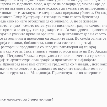
Европа со Јадранско Море, а денес на релација од Мокра Гора до
ме на патувањето, ќе имате можност да уживате во импресивнит
 попатно се застанува се гледа целата природна убавина. Од там
режисер Емир Кустурица е изградено етно селото Дрвенград.
еда како во него отсекогаш да се живеело. А не се живеело
тот е чудо“, селото потсетува на вистински град: на самиот вле
се протега се до другиот крај каде се наоѓа мала дрвена правосла
едот на руските црквени брвнари. Во централниот дел на селото 
е автентични и пренесени од околните села. Во секоја од нив се
ија со слики, библиотека, кино сала сместена под земја,
ресторан и продавница со народни ракотворби од тој крај…
 и културата. Така, главната улица го носи името на Иво Андриќ
драг Петровиќ Чкаља, а една улица го носи и името на српскиот
а за архитектура оваа градба ја прогласила за најдоброто
Дрвенград веќе има статус на град хотел со 4 ѕвезди, , исто как
ње на етно селото и за уживање во вкусните специјалитети во
ање на групата кон Македонија. Пристигнување во вечерните
се намалува за 5 евра по лице!