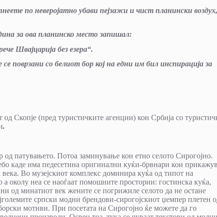
пнеете по неверојатно убави пејзажи и чист планински воздух
дина за ова планинско место запишал:
ече Швајцарија без езера“.
се поврзани со белиот бор кој на едни им бил инспирација за
т од Скопје (пред туристичките агенции) кон Србија со туристич
и
.
 од патувањето. Потоа заминување кон етно селото Сирогојно.
небо каде има педесетина оригинални куќи-брвнари кои прикажу
а века. Во музејскиот комплекс доминира куќа од типот на
о а околу неа се наоѓаат помошните простoрии: гостинска куќа,
ни од минатиот век жените се погрижиле селото да не остане
најголемите српски модни брендови-сирогојскиот џемпер плетен о
борски мотиви. При посетата на Сирогојно ќе можете да го
 волнени производи. Освен тоа, тука се чуваат текстови од модн