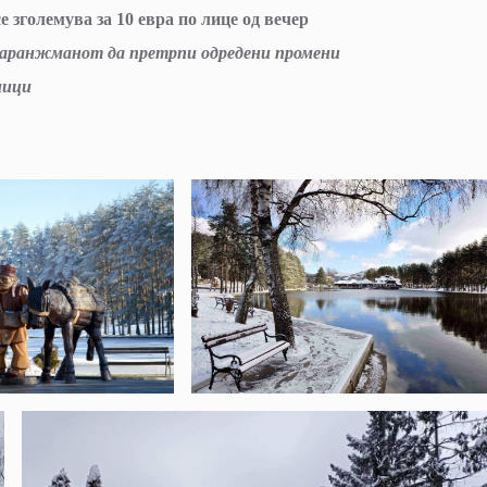
е зголемува за 10 евра по лице од вечер
е аранжманот да претрпи одредени промени
ници