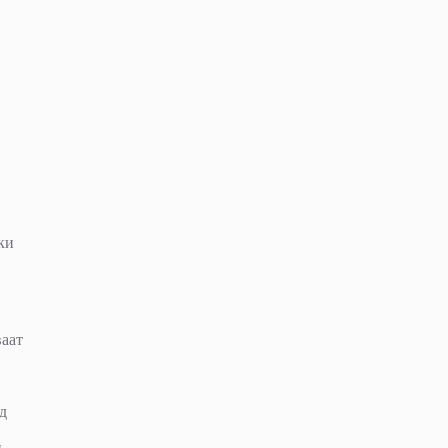
,
ки
ваат
д
и