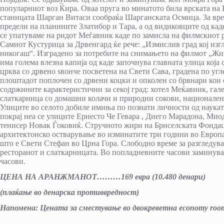
популарниот воз Ќира. Оваа пруга во минатото била врската на 
станицата Шарган Витаси сообраќа Шарганската Осмица. За вре
предели на планините Златибор и Тара, а од видиковците од каде
се упатуваме на ридот Меѓавник каде по замисла на филмскиот 
Самиот Кустурица за Дрвенгард ќе рече: „Измислив град кој изгл
никогаш“. Изградено за потребите на снимањето на филмот „Живо
има голема влезна капија од каде започнува главната улица која 
црква со дрвено ѕвонче посветена на Свети Сава, градена по угл
плоштадот поплочен со дрвени коцки и опколен со брвнари кои с
содржините карактеристични за секој град: хотел Меќавник, галер
слаткарница со домашни колачи и природни сокови, национален 
Улиците во селото добиле имиња по познати личности од науката
покрај неа се улиците Ернесто Че Гевара , Диего Марадона, Мио
тенисер Новак Ѓоковиќ. Стручното жири на Бриселската Фондациј
архитектонско остварување во изминатите три години во Европа. 
што е Свети Стефан во Црна Гора. Слободно време за разгледува
ресторанот и слаткарницата. Во попладневните часови заминув
часови.
ЦЕНА НА АРАНЖМАНОТ
………
169
евра
(10.480
денари)
(плаќање во денарска противвредност)
Напомена:
Цената за сместување во двокреветна еconomy room 