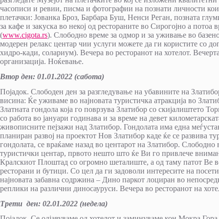
часописи и ревии, писма и фотографии на познати личности кои 
плетачки: Јованка Броз, Барбара Буш, Ненси Реган, позната гл
за кафе и закуска во некој од рестораните во Сирогојно а потоа 
(
www.cigota.rs
). Слободно време за одмор и за уживање во базено
модерен релакс центар чии услуги можете да ги користите со доп
хидро-кади, солариум). Вечера во ресторанот на хотелот. Вечерт
организација. Ноќевање.
Втор ден: 01.01.2022 (сабота)
Појадок. Слободен ден за разгледување на убавините на Златиб
висина: Ќе уживаме во најновата туристичка атракција во Златиб
Златната гондола која го поврзува Златибор со скијалиштето То
со работа во јануари годинава и за време на девет километарска
живописните пејзажи над Златибор. Гондолата има една меѓуста
планиран развој на проектот Нов Златибор каде ќе се развива ту
гондолата, се враќаме назад во центарот на Златибор. Слободно 
туристички центар, првото нешто што ќе Ви го привлече вниман
Кралскиот Плоштад со огромно шеталиште, а од таму патот Ве во
ресторани и бутици. Со цел да ги задоволи интересите на посети
најновата забавна содржина – Дино паркот лоциран во непосредн
реплики на различни диносауруси. Вечера во ресторанот на хоте
Трети ден: 02.01.2022 (недела)
Појадок. Се одјавуваме од хотелот и заминуваме кон Мокра Гора