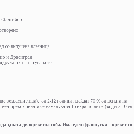
во Златибор
 отворено
ад со вклучена влезница
јно и Дрвенград
ридружник на патувањето
ве возрасни лица), од 2-12 години плаќаат 70 % од цената на
вен превоз цената се намалува за 15 евра по лице (за деца 10 евр
андардната двокреветна соба. Има еден француски кревет со