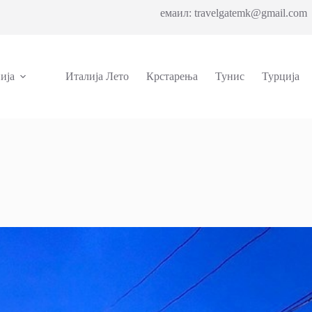
емаил: travelgatemk@gmail.com 
ија
Италија Лето
Крстарења
Тунис
Турција