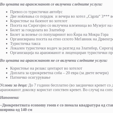
Во цената на аранжманот се вклучени следните услуги:
Превоз со туристички автобус
Две ноќевања со појадок и вечера во хотел „Cigota“ 3*** 
Користење на базенот во хотелот
Посета на Сирогојно со вклучена влезеница во Музејот на
Билет за гондолата во Златибор
Билет за возење со популарниот воз Ќира на Мокра Гора
Организирана посета на етно селото Меѓавник на Дрвенгр
Туристичка такса
Локален туристички водич за разглед на Златибор, Сирого
Организација на аранжманот и лиценциран туристички п
Во цената на аранжманот не се вклучени следните услуги:
Користење на релакс центарот во хотелот
Доплата за еднокреветна соба – 20 евра (за двете вечери)
Патничко осигурување
Услови за деца:
До 7 години бесплатно (во заеднички кревет со д
аранжманот доколку користат сопствен кревет. Во случај на сопст
Напомена:
–
Двокреветната еconomy room е со помала квадратура од ст
ширина од 140 см