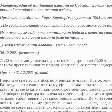
Златибор, една од најубавите планини во Србија… Доколку ко
тогаш Златибор е вистинскиот избор…
Престолонаследникот Ѓорѓе Караѓорѓевиќ уште во 1905-та го
„По својата романтичност, Златибор со право може да се нар
Има неколку легенди како планината го добила името, но сите 
творештво, а на други извор за егзистенција…
„Гледај високо, диши длабоко…Ова е Златибор“!
30.12.2021 (четврток)
21:30 часот заминување на групата од Кавадарци и во 23:00 часо
автобус преку граничниот премин Табановце, со попатни одмор
Прв ден: 31.12.2021 (петок)
Пристигнување во Златибор во утринските часови. Краток одмор
Разгледување на единствената музејска поставка под отворено 
како изгледале куќите во златиборскиоте села пред повеќе од дв
златиборската брвнара изградена во комбинација на камен и дрв
млекара, амбар, занаетчиска работилница, штала… Во 70-те годи
познато само по етно музејот; успеале да го лансираат еден од 
волна од врвен квалитет и украсен со шари од автентични злати
разгледате Музејот на плетачките во кој се изложени квалитетни