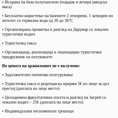
• Исхрана на база полупансион (појадок и вечера шведска
маса)
• Бесплатно користење на базените 2 отворени, 1 затворен во
хотелот со термална вода од 30 до 36°C
• Организирана прошетка и разглед на Дарувар со локален
туристички водич
• Туристичка такса
• Организација, реализација и лиценциран туристички
придружник на патувањето
Во цената на аранжманот не е вклучено:
• Задолжително патничко осигурување
• Туристичка такса и рецепциска пријава 5€ по лице за цел
престој (доплата на лице место)
• Целодневна факултативна посета и разглед на Загреб со
локален водич – 25€ (доплата на лице место)
• Индивидуални неспоменати трошоци