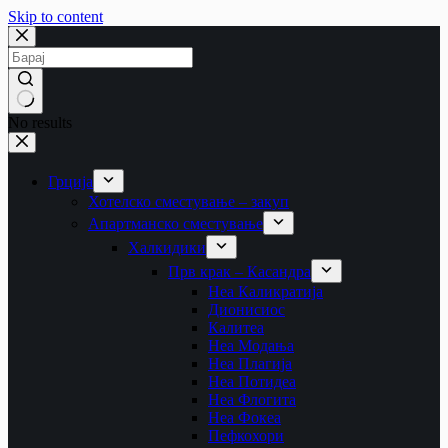
Skip to content
No results
Грција
Хотелско сместување – закуп
Апартманско сместување
Халкидики
Прв крак – Касандра
Неа Каликратија
Дионисиос
Калитеа
Неа Модања
Неа Плагија
Неа Потидеа
Неа Флогита
Неа Фокеа
Пефкохори