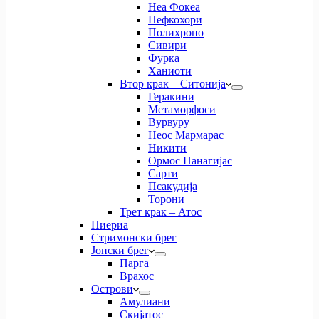
Неа Фокеа
Пефкохори
Полихроно
Сивири
Фурка
Ханиоти
Втор крак – Ситонија
Геракини
Метаморфоси
Вурвуру
Неос Мармарас
Никити
Ормос Панагијас
Сарти
Псакудија
Торони
Трет крак – Атос
Пиериа
Стримонски брег
Јонски брег
Парга
Врахос
Острови
Амулиани
Скијатос