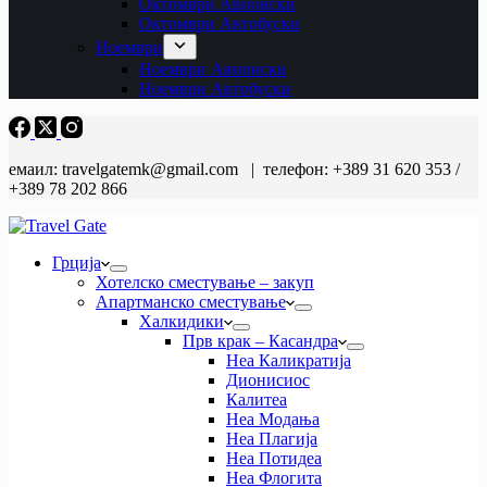
Октомври Авионски
Октомври Автобуски
Ноември
Ноември Авионски
Ноември Автобуски
емаил: travelgatemk@gmail.com | телефон: +389 31 620 353 /
+389 78 202 866
Грција
Хотелско сместување – закуп
Апартманско сместување
Халкидики
Прв крак – Касандра
Неа Каликратија
Дионисиос
Калитеа
Неа Модања
Неа Плагија
Неа Потидеа
Неа Флогита