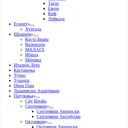
Тасос
Евија
Крф
Лефкада
Египет
Хургада
Шпанија
Коста Брава
Валенсија
МАЛАГА
Ибица
Мајорка
Италија Лето
Крстарења
Тунис
Турција
Црна Гора
Лазаревски Апартмани
Патувања
City Breaks
Септември
Септември Авионски
Септември Автобуски
Октомври
Октомври Авионски