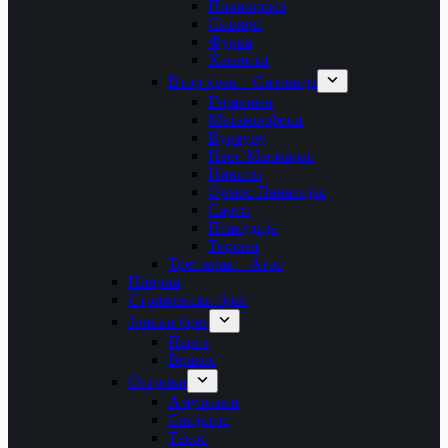
Полихроно
Сивири
Фурка
Ханиоти
Втор крак – Ситонија
Геракини
Метаморфоси
Вурвуру
Неос Мармарас
Никити
Ормос Панагијас
Сарти
Псакудија
Торони
Трет крак – Атос
Пиериа
Стримонски брег
Јонски брег
Парга
Врахос
Острови
Амулиани
Скијатос
Тасос