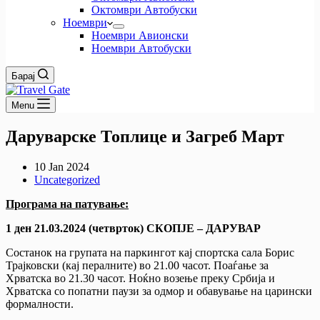
Октомври Автобуски
Ноември
Ноември Авионски
Ноември Автобуски
Барај
Menu
Даруварске Топлице и Загреб Март
10 Jan 2024
Uncategorized
Програма на патување:
1 ден 21.03.2024 (четврток) СКОПЈЕ – ДАРУВАР
Состанок на групата на паркингот кај спортска сала Борис
Трајковски (кај пералните) во 21.00 часот. Поаѓање за
Хрватска во 21.30 часот. Ноќно возење преку Србија и
Хрватска со попатни паузи за одмор и обавување на царински
формалности.