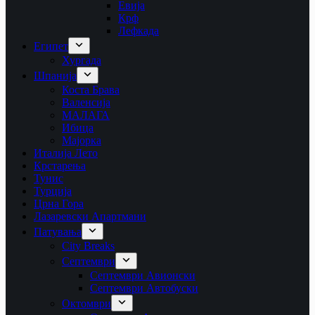
Евија
Крф
Лефкада
Египет
Хургада
Шпанија
Коста Брава
Валенсија
МАЛАГА
Ибица
Мајорка
Италија Лето
Крстарења
Тунис
Турција
Црна Гора
Лазаревски Апартмани
Патувања
City Breaks
Септември
Септември Авионски
Септември Автобуски
Октомври