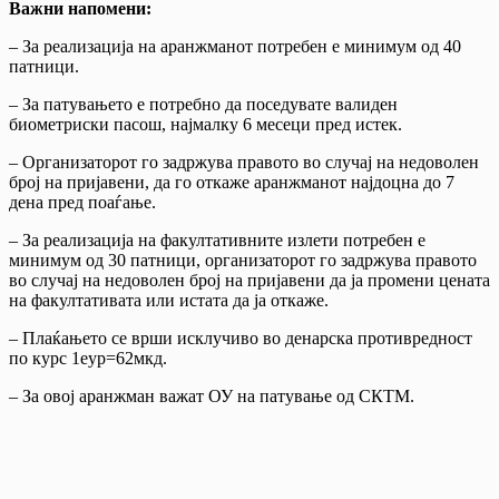
Важни напомени:
– За реализација на аранжманот потребен е минимум од 40
патници.
– За патувањето е потребно да поседувате валиден
биометриски пасош, најмалку 6 месеци пред истек.
– Организаторот го задржува правото во случај на недоволен
број на пријавени, да го откаже аранжманот најдоцна до 7
дена пред поаѓање.
– За реализација на факултативните излети потребен е
минимум од 30 патници, организаторот го задржува правото
во случај на недоволен број на пријавени да ја промени цената
на факултативата или истата да ја откаже.
– Плаќањето се врши исклучиво во денарска противредност
по курс 1еур=62мкд.
– За овој аранжман важат ОУ на патување од СКТМ.