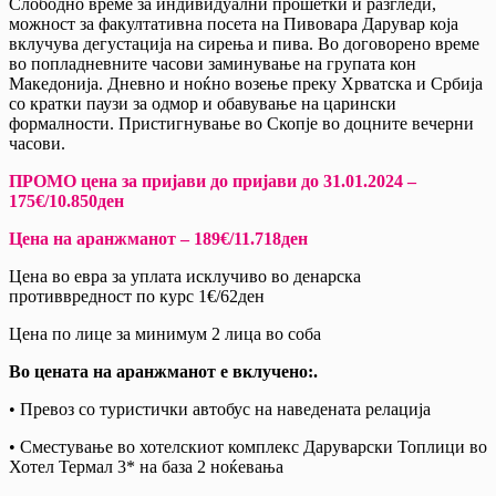
Слободно време за индивидуални прошетки и разгледи,
можност за факултативна посета на Пивовара Дарувар која
вклучува дегустација на сирења и пива. Во договорено време
во попладневните часови заминување на групата кон
Македонија. Дневно и ноќно возење преку Хрватска и Србија
со кратки паузи за одмор и обавување на царински
формалности. Пристигнување во Скопје во доцните вечерни
часови.
ПРОМО цена за пријави до пријави до 31.01.2024 –
175€/10.850ден
Цена на аранжманот – 189€/11.718ден
Цена во евра за уплата исклучиво во денарска
противвредност по курс 1€/62ден
Цена по лице за минимум 2 лица во соба
Во цената на аранжманот е вклучено:.
• Πревоз со туристички автобус на наведената релација
• Сместување во хотелскиот комплекс Даруварски Топлици во
Хотел Термал 3* на база 2 ноќевања