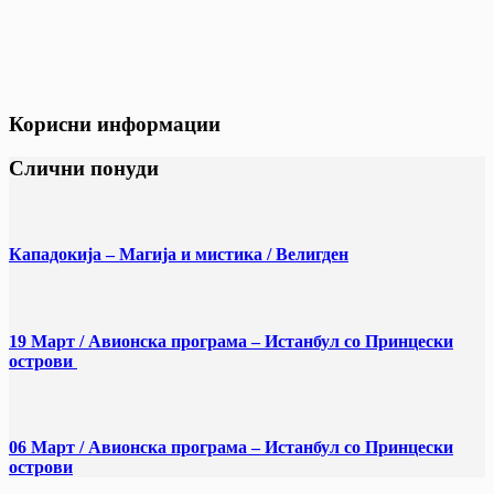
Корисни информации
Слични понуди
Кападокија – Магија и мистика / Велигден
19 Март / Aвионска програма – Истанбул со Принцески
острови
06 Март / Aвионска програма – Истанбул со Принцески
острови