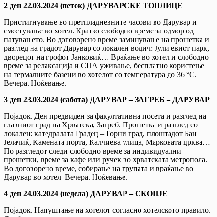
2 ден 22.03.2024 (петок) ДАРУВАРСКЕ ТОПЛИЦЕ
Пристигнување во претпладневните часови во Дарувар и
сместување во хотел. Кратко слободно време за одмор од
патувањето. Во договорено време заминување на прошетка и
разглед на градот Дарувар со локален водич: Јулијевиот парк,
дворецот на грофот Јанковиќ… Враќање во хотел и слободно
време за релаксација и СПА уживање, бесплатно користење
на термалните базени во хотелот со температура до 36 °C.
Вечера. Ноќевање.
3 ден 23.03.2024 (сабота) ДАРУВАР – ЗАГРЕБ – ДАРУВАР
Појадок. Ден предвиден за факултативна посета и разглед на
главниот град на Хрватска, Загреб. Прошетка и разглед со
локален: катедралата Градец – Горни град, плоштадот Бан
Јелачиќ, Камената порта, Калчиева улица, Марковата црква…
По разгледот следи слободно време за индивидуални
прошетки, време за кафе или ручек во хрватската метропола.
Во договорено време, собирање на групата и враќање во
Дарувар во хотел. Вечера. Ноќевање.
4 ден 24.03.2024 (недела) ДАРУВАР – СКОПЈЕ
Појадок. Напуштање на хотелот согласно хотелското правило.