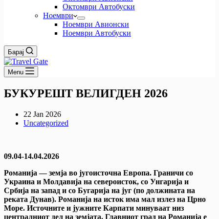
Октомври Автобуски
Ноември
Ноември Авионски
Ноември Автобуски
Барај
Menu
БУКУРЕШТ ВЕЛИГДЕН 2026
22 Jan 2026
Uncategorized
09.04-14.04.2026
Романија — земја во југоисточна Европа. Граничи со
Украина и Молдавија на североисток, со Унгарија и
Србија на запад и со Бугарија на југ (по должината на
реката Дунав). Романија на исток има мал излез на Црно
Море. Источните и јужните Карпати минуваат низ
централниот дел на земјата. Главниот град на Романија е