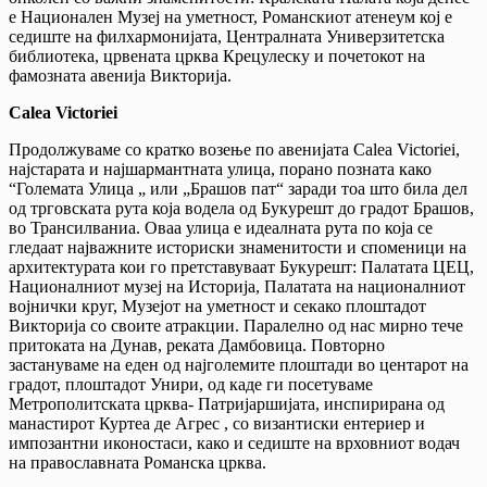
е Национален Музеј на уметност, Романскиот атенеум кој е
седиште на филхармонијата, Централната Универзитетска
библиотека, црвената црква Крецулеску и почетокот на
фамозната авенија Викторија.
Calea Victoriei
Продолжуваме со кратко возење по авенијата Calea Victoriei,
најстарата и најшармантната улица, порано позната како
“Големата Улица „ или „Брашов пат“ заради тоа што била дел
од трговската рута која водела од Букурешт до градот Брашов,
во Трансилваниа. Оваа улица е идеалната рута по која се
гледаат најважните историски знаменитости и споменици на
архитектурата кои го претставуваат Букурешт: Палатата ЦЕЦ,
Националниот музеј на Историја, Палатата на националниот
војнички круг, Музејот на уметност и секако плоштадот
Викторија со своите атракции. Паралелно од нас мирно тече
притоката на Дунав, реката Дамбовица. Повторно
застануваме на еден од најголемите плоштади во центарот на
градот, плоштадот Унири, од каде ги посетуваме
Метрополитската црква- Патријаршијата, инспирирана од
манастирот Куртеа де Агрес , со византиски ентериер и
импозантни иконостаси, како и седиште на врховниот водач
на православната Романска црква.