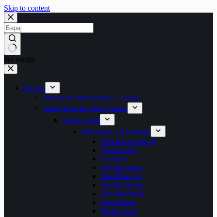
Skip to content
No results
Грција
Хотелско сместување – закуп
Апартманско сместување
Халкидики
Прв крак – Касандра
Неа Каликратија
Дионисиос
Калитеа
Неа Модања
Неа Плагија
Неа Потидеа
Неа Флогита
Неа Фокеа
Пефкохори