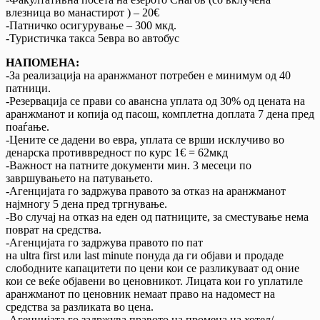
влезница во манастирот ) – 20€
-Патничко осигурување – 300 мкд.
-Туристичка такса 5евра во автобус
НАПОМЕНА:
-За реализација на аранжманот потребен е минимум од 40
патници.
-Резервација се прави со авансна уплата од 30% од цената на
аранжманот и копија од пасош, комплетна доплата 7 дена пред
поаѓање.
-Цените се дадени во евра, уплата се врши исклучиво во
денарска противвредност по курс 1€ = 62мкд
-Важност на патните документи мин. 3 месеци по
завршувањето на патувањетo.
-Агенцијата го задржува правото за отказ на аранжманот
најмногу 5 дена пред тргнување.
-Во случај на отказ на еден од патниците, за сместување нема
поврат на средства.
-Агенцијата го задржува правото по пат
на ultra first или last minute понуда да ги објави и продаде
слободните капацитети по цени кои се разликуваат од оние
кои се веќе објавени во ценовникот. Лицата кои го уплатиле
аранжманот по ценовник немаат право на надомест на
средства за разликата во цена.
-Агенцијата го задржува правото на промена на хотел/