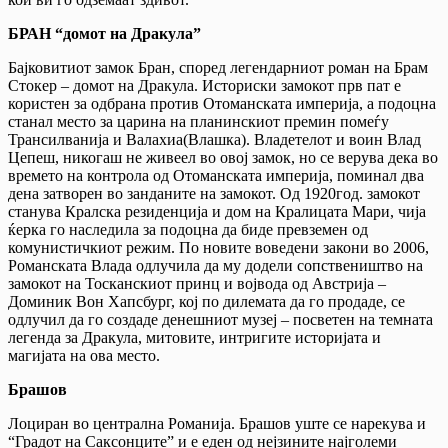
БРАН “домот на Дракула”
Бајковитиот замок Бран, според легендарниот роман на Брам
Стокер – домот на Дракула. Историски замокот прв пат е
користен за одбрана против Отоманската империја, а подоцна
станал место за царина на планинскиот премин помеѓу
Трансилванија и Валахиа(Влашка). Владетелот и воин Влад
Цепеш, никогаш не живеел во овој замок, но се верува дека во
времето на контрола од Отоманската империја, поминал два
дена затворен во занданите на замокот. Од 1920год. замокот
станува Кралска резиденција и дом на Кралицата Мари, чија
ќерка го наследила за подоцна да биде превземен од
комунистичкиот режим. По новите воведени закони во 2006,
Романската Влада одлучила да му додели сопствеништво на
замокот на Тосканскиот принц и војвода од Австрија –
Доминик Вон Хапсбург, кој по дилемата да го продаде, се
одлучил да го создаде денешниот музеј – посветен на темната
легенда за Дракула, митовите, интригите историјата и
магијата на ова место.
Брашов
Лоциран во централна Романија. Брашов уште се нарекува и
“Градот на Саксонците” и е еден од нејзините најголеми