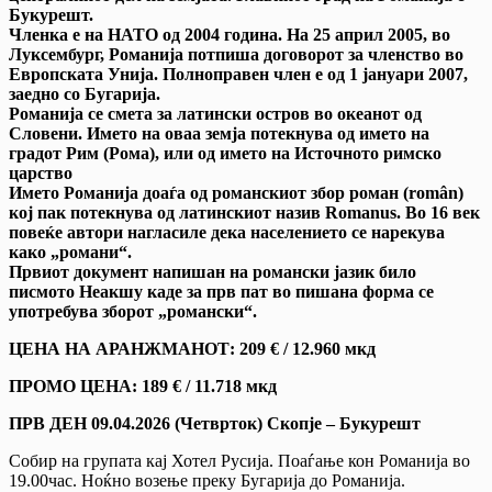
Букурешт.
Членка е на НАТО од 2004 година. На 25 април 2005, во
Луксембург, Романија потпиша договорот за членство во
Европската Унија. Полноправен член е од 1 јануари 2007,
заедно со Бугарија.
Романија се смета за латински остров во океанот од
Словени. Името на оваа земја потекнува од името на
градот Рим (Рома), или од името на Источното римско
царство
Името Романија доаѓа од романскиот збор роман (
rom
â
n
)
кој пак потекнува од латинскиот назив
Romanus
. Во 16 век
повеќе автори нагласиле дека населението се нарекува
како „романи“.
Првиот документ напишан на романски јазик било
писмото Неакшу каде за прв пат во пишана форма се
употребува зборот „романски“.
ЦЕНА НА АРАНЖМАНОТ
: 209
€ /
12.960
мкд
ПРОМО ЦЕНА: 189
€ /
11.718
мкд
ПРВ ДЕН 09
.04.202
6
(Четврток) Скопје – Букурешт
Собир на групата кај Хотел Русија. Поаѓање кон Романија во
19.00час. Ноќно возење преку Бугарија до Романија.