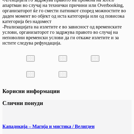
апартман во случај на технички причини или Overbooking,
организаторот ќе го смести патникот според можностите во
даден момент во објект од иста категорија или од повисока
категорија без надомест
-Реализацијата на излетите е во зависност од временските
услови, организаторот го задржува правото во случај на
неповолни временски услови да ги откаже излетите и за
истите следува рефундација.
Корисни информации
Слични понуди
Кападокија – Магија и мистика / Велигден