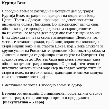
Куртија Веке
Слободно време за разглед на најстариот дел од градот
Куртија Веке, изграден во периодот на владетелот Влад
Цепеш Трети – Дракула, проширен во денес познатата
шармантна област Липскани. Во историскиот дел од оваа
област во кој се пронајдени докази за староседелците
на Bukuresti , се верува дека подземно имал зандани во кои
Влад Дракула ги чувал своите затвореници. Денес на тоа
место се останати аркади, гробници, коринтска колонада и
стари ѕидини како и најстарата Црква, која 2 века служела за
крунисување на Романските принцови. Остатокот од областа
Липскани може да се дефинира како срцето на Букурешт. Од
средниот век се до 19от век била најважната комерцијална
област во целиот град и пошироко. Овде најавтентично се
чувствува живописниот карактер на градот, контрастите на
старо и ново, на исток и запад, транзициите низ кои минува
како и неговиот потенцијал.
Сместување во хотел. Слободно време за одмор.
Вечерна организација: Организирана прошетка низ стариот
дел на градот, со организиран превоз и придружник –
(Факултатива – 5 евра)