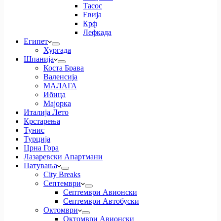
Тасос
Евија
Крф
Лефкада
Египет
Хургада
Шпанија
Коста Брава
Валенсија
МАЛАГА
Ибица
Мајорка
Италија Лето
Крстарења
Тунис
Турција
Црна Гора
Лазаревски Апартмани
Патувања
City Breaks
Септември
Септември Авионски
Септември Автобуски
Октомври
Октомври Авионски