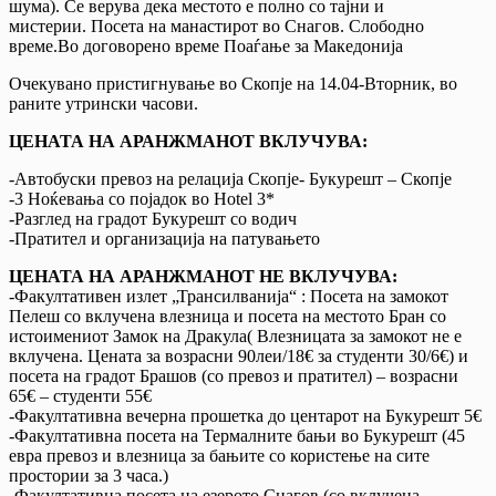
шума). Се верува дека местото е полно со тајни и
мистерии. Посета на манастирот во Снагов. Слободно
време.Во договорено време Поаѓање за Македонија
Очекувано пристигнување во Скопје на 14.04-Вторник, во
раните утрински часови.
ЦЕНАТА НА АРАНЖМАНОТ ВКЛУЧУВА:
-Автобуски превоз на релација Скопје- Букурешт – Скопје
-3 Ноќевања со појадок во Hotel 3*
-Разглед на градот Букурешт со водич
-Пратител и организација на патувањето
ЦЕНАТА НА АРАНЖМАНОТ НЕ ВКЛУЧУВА:
-Факултативен излет „Трансилванија“ : Посета на замокот
Пелеш со вклучена влезница и посета на местото Бран со
истоимениот Замок на Дракула( Влезницата за замокот не е
вклучена. Цената за возрасни 90леи/18€ за студенти 30/6€) и
посета на градот Брашов (со превоз и пратител) – возрасни
65€ – студенти 55€
-Факултативна вечерна прошетка до центарот на Букурешт 5€
-Факултативна посета на Термалните бањи во Букурешт (45
евра превоз и влезница за бањите со користење на сите
простории за 3 часа.)
-Факултативна посета на езерото Снагов (со вклучена