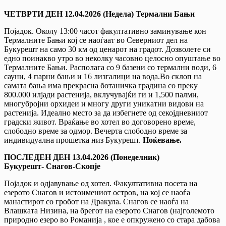
ЧЕТВРТИ ДЕН 12
.04.202
6
(Недела) Термални Бањи
Појадок. Околу 13:00 часот факултативно заминување кон
Термалните Бањи кој се наоѓаат во Северниот дел на
Букурешт на само 30 км од ценарот на градот. Дозволете си
едно поинакво утро во неколку часовно целосно опуштање во
Термалните Бањи. Располага со 9 базени со термални води, 6
сауни, 4 парни бањи и 16 лизгалици на вода.Во склоп на
самата бања има прекрасна ботаничка градина со преку
800.000 илјади растенија, вклучувајќи ги и 1,500 палми,
многубројни орхидеи и многу други уникатни видови на
растенија. Идеално место за да избегнете од секојдневниот
градски живот. Враќање во хотел во договорено време,
слободно време за одмор. Вечерта слободно време за
индивидуална прошетка низ Букурешт.
Ноќевање.
ПОСЛЕДЕН ДЕН 13
.04.202
6
(Понеделник)
Букурешт-
Снагов
-Скопје
Појадок и одјавување од хотел. Факултативна посета на
езерото Снагов и истоимениот остров, на кој се наоѓа
манастирот со гробот на Дракула. Снагов се наоѓа на
Влашката Низина, на брегот на езерото Снагов (најголемото
природно езеро во Романија , кое е опкружено со стара дабова