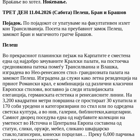
Враќање во хотел.
Ноќевање.
ТРЕТ ДЕН 11.
04.202
6
(Сабота) Пелеш, Бран и Брашов
Појадок.
По појадокот се упатуваме на факултативен излет
кон Трансилванија. Посета на преубавиот замок Пелеш,
замокот Бран и магичното гратче Брашов.
Пелеш
Во прекрасниот планински пејзаж на Карпатите е сместена
една од најдобро зачуваните Кралски палати, на постоечка
средновковна патека помеѓу Трансилваниа и Влашка,
изградена во Нео-ренесансен стил- грандиозната палата на
замокот Пелеш. Изградена да служи како летна резиденција на
првиот Романски крал, е комбинација од различни класични
Европски стилови, воглавно ја следи италијанската
елеганција, германската естетика и ренесансните линии. На
3,200 квадратни метри површина се простираат 30 купатила и
170 соби уредени и категоризирани по стил или по одредена
светска култура, а во нив, галерии, библиотеки,канцеларии.
Самиот дворец поседува една од најубавите колекции на
уметност во Источна и Централна Европа составена од
статуи, слики, оружје, мебел, сликано швајцарско
стакло,таписерии, кинески порцелан… Преку 6,000 парчиња
кои ви го одземаат здивот.