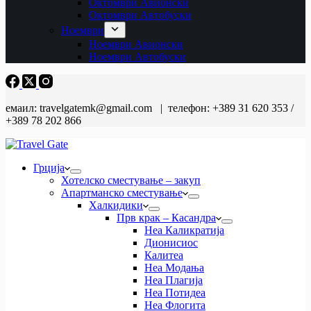
Октомври Авионски
Октомври Автобуски
Ноември
Ноември Авионски
Ноември Автобуски
емаил: travelgatemk@gmail.com | телефон: +389 31 620 353 /
+389 78 202 866
Грција
Хотелско сместување – закуп
Апартманско сместување
Халкидики
Прв крак – Касандра
Неа Каликратија
Дионисиос
Калитеа
Неа Модања
Неа Плагија
Неа Потидеа
Неа Флогита