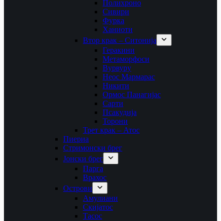
Полихроно
Сивири
Фурка
Ханиоти
Втор крак – Ситонија
Геракини
Метаморфоси
Вурвуру
Неос Мармарас
Никити
Ормос Панагијас
Сарти
Псакудија
Торони
Трет крак – Атос
Пиериа
Стримонски брег
Јонски брег
Парга
Врахос
Острови
Амулиани
Скијатос
Тасос