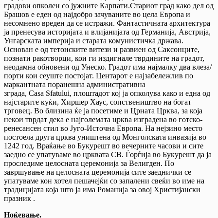
градови опколен со јужните Карпати.Стариот град како дел од
Брашов е еден од најдобро зачуваните во цела Европа и
несомнено вреден да се истражи. Фантастичната архитектура
ја пренесува историјата и влијанијата од Германија, Австрија,
Унгарската империја и старата комунистичка држава.
Основан е од тетонските витези и развиен од Саксонците,
познати ракотворци, кои ги издигнале тврдините на градот,
неодамна обновени од Унеско. Градот има најмалку два влеза/
порти кои сеуште постојат. Центарот е најзабележлив по
маркантната поранешна административна
зграда, Casa Sfatului, плоштадот кој ја опколува како и една од
најстарите куќи, Хиршер Хаус, сопствеништво на богат
трговец. Во близина ќе ја посетиме и Црната Црква, за која
некои тврдат дека е најголемата црква изградена во готско-
ренесансен стил во Југо-Источна Европа. На нејзино место
постоела друга црква уништена од Монголската инвазија во
1242 год. Враќање во Букурешт во вечерните часови и сите
заедно се упатуваме во црквата СВ. Ѓорѓија во Букурешт да ја
проследиме целосната церемонија за Велигден. По
завршување на целосната церемонија сите заеднички се
упатуваме кон хотел пешачејќи со запалени свеќи во име на
традицијата која што ја има Романија за овој Христијански
празник .
Ноќевање.