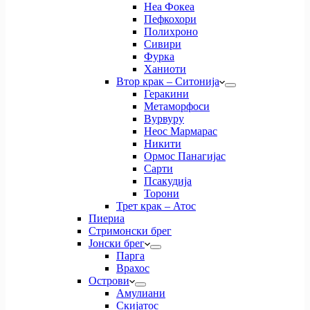
Неа Фокеа
Пефкохори
Полихроно
Сивири
Фурка
Ханиоти
Втор крак – Ситонија
Геракини
Метаморфоси
Вурвуру
Неос Мармарас
Никити
Ормос Панагијас
Сарти
Псакудија
Торони
Трет крак – Атос
Пиериа
Стримонски брег
Јонски брег
Парга
Врахос
Острови
Амулиани
Скијатос