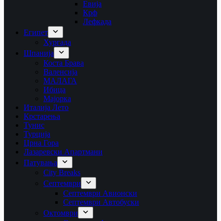
Евија
Крф
Лефкада
Египет
Хургада
Шпанија
Коста Брава
Валенсија
МАЛАГА
Ибица
Мајорка
Италија Лето
Крстарења
Тунис
Турција
Црна Гора
Лазаревски Апартмани
Патувања
City Breaks
Септември
Септември Авионски
Септември Автобуски
Октомври