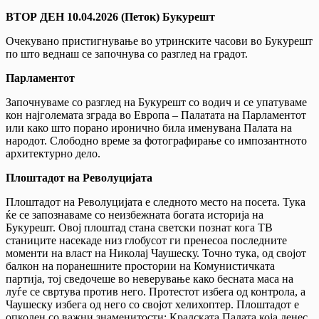
ВТОР ДЕН 1
0
.04.202
6
(Петок) Букурешт
Очекувано пристигнување во утринските часови во Букурешт
по што веднаш се започнува со разглед на градот.
Парламентот
Започнуваме со разглед на Букурешт со водич и се упатуваме
кон најголемата зграда во Европа – Палатата на Парламентот
или како што порано иронично била именувана Палата на
народот. Слободно време за фотографирање со импозантното
архитектурно дело.
Плоштадот на Револуцијата
Плоштадот на Револуцијата е следното место на посета. Тука
ќе се запознаваме со неизбежната богата историја на
Букурешт. Овој плоштад стана светски познат кога ТВ
станиците насекаде низ глобусот ги пренесоа последните
моменти на власт на Николај Чаушеску. Точно тука, од својот
балкон на поранешните простории на Комунистичката
партија, тој сведочеше во неверување како бесната маса на
луѓе се свртува против него. Протестот избега од контрола, а
Чаушеску избега од него со својот хелихоптер. Плоштадот е
опколен со важни знаменитости: Кралската Палата која денес