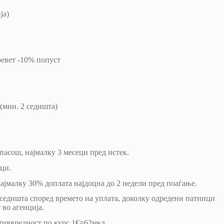
ја)
ревет -10% попуст
 (мин. 2 седишта)
пасош, најмалку 3 месеци пред истек.
ци.
најмалку 30% доплата најдоцна до 2 недели пред поаѓање.
седишта според времето на уплата, доколку одредени патници
 во агенција.
отиввредност по курс 1€=62мкд.