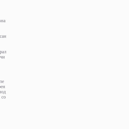
овна
есан
рал
рчи
пе
орен
под
 со