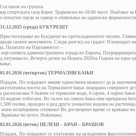
Состанок на групата
кај спортската сала Борис Трајковски во 18.00 часот. Поаѓање за
о попатни паузи за одмор и обавување на царински формалности
31.12.2025 (среда) БУКУРЕШТ
Пристигнување во Букурешт во претпладневните часови. Главнио
аради своите монументи. Следи разглед на градот: Плоштадот н
ја, Палатата на Парламентот –
најголемата административна зграда во Европа, Патријаршијата
д патувањето. Вечерта дочек на Новата 2026та Година на еден о
вање.
01.01.2026 (четврток) ТЕРМАЛНИ БАЊИ
Појадок. По појадокот имаме единствена можност да ја започне
акултативна посета на Термалните бањи лоцирани северниот дел
а располагање 9 базени со термални води, 6 сауни, 4 парни бањи
16 водени тобогани. Во склоп на самата бања има прекрасна бота
1,500 палми, орхидеи и ред други уникатни видови на растенија.
нови незаборавни спомени! Во договорено време се враќање во 
Враќање во хотел. Ноќевање.
02.01.2026 (петок) ПЕЛЕШ – БРАН – БРАШОВ
Појадок. По појадокот се упатуваме на целодневен факултативен