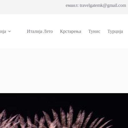
емаил: travelgatemk@gmail.com 
ија
Италија Лето
Крстарења
Тунис
Турција