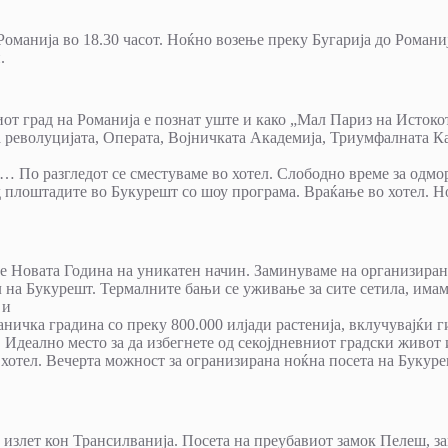
 Романија во 18.30 часот. Ноќно возење преку Бугарија до Романиј
.
т град на Романија е познат уште и како „Мал Париз на Истокот
а револуцијата, Операта, Војничката Академија, Триумфалната К
… По разгледот се сместуваме во хотел. Слободно време за одмо
д плоштадите во Букурешт со шоу програма. Враќање во хотел. Н
ме Новата Година на уникатен начин. Заминуваме на организиран
 на Букурешт. Термалните бањи се уживање за сите сетила, имам
 и
ничка градина со преку 800.000 илјади растенија, вклучувајќи г
 Идеално место за да избегнете од секојдневниот градски живот 
хотел. Вечерта можност за огранизирана ноќна посета на Букуре
 излет кон Трансилванија. Посета на преубавиот замок Пелеш, з