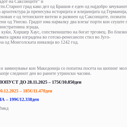
адот на Саксонците” и
ти.Стариот град како дел од Брашов е еден од најдобро зачувани
архитектура ја пренесува историјата и влијанијата од Германија
снован е од тетонските витези и развиен од Саксонците, познати
ни од Унеско. Градот има најмалку два влеза/ порти кои сеуште 
нистративна зграда,
ите куќи, Хиршер Хаус, сопствеништво на богат трговец. Во близи
емата црква изградена во готско-ренесансен стил во Југо-
а од Монголската инвазија во 1242 год.
 и заминување кон Македонија со попатна посета на шопинг мол
опје следниот ден во раните утрински часови.
СТ ДО 28.11.2025 – 175€/10.850ден
2.2025 – 185€/11.470ден
– 199€/12.338ден
62мкд