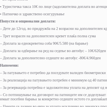
• Туристичка такса 10€ по лице (задолжителна доплата во агенци
• Патничко и здравствено осигурување
Попусти и опционални доплати:
– Дете до 12год. во придружба на 2 возрасни на дополнителен к
– Трет возрасен на дополнителен кревет плаќа полна сума
– Доплата за еднокреветна соба 90€/5.580 (на барање)
– Доплата за одбирање на ред на седење во автобус – 10€/620ден
– Доплата за дополнително седиште во автобус -80€/4.960ден
Напомени:
– За патувањето е потребно да поседувате валиден биометриски 
– За реализација на патувањето потребен е минимум од 40 патни
– За резервација потребна е задолжителна уплата на депозит од 
– Со потпишување на договорот на патниците им се доделуваат 
имаат посебни барања за конкретно седиште истото го доплаќаат
– Цените се дадени во евра за уплата исклучиво во денарска пр