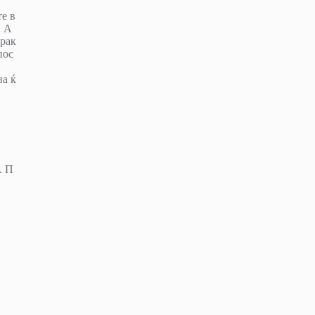
те в
, А
 рак
пос
на ќ
. П