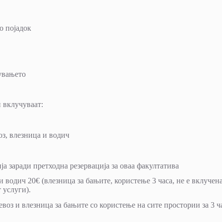
со појадок
увањето
 вклучуваат:
оз, влезница и водич
ја заради претходна резервација за оваа факултатива
 водич 20€ (влезница за бањите, користење 3 часа, не е вклучен
 услуги).
воз и влезница за бањите со користење на сите простории за 3 ч