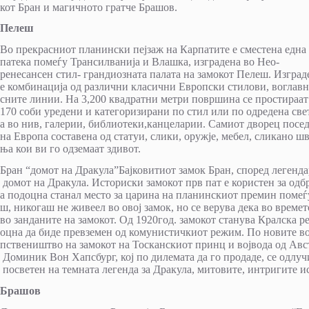
кот Бран и магичното гратче Брашов.
Пелеш
Во прекрасниот планински пејзаж на Карпатите е сместена една
патека помеѓу Трансилванија и Влашка, изградена во Нео-
ренесансен стил- грандиозната палата на замокот Пелеш. Изград
е комбинација од различни класични Европски стилови, воглавно
сните линии. На 3,200 квадратни метри површина се простираат
170 соби уредени и категоризирани по стил или по одредена све
а во нив, галерии, библиотеки,канцеларии. Самиот дворец посед
на Европа составена од статуи, слики, оружје, мебел, сликано 
ња кои ви го одземаат здивот.
Бран “домот на Дракула”Бајковитиот замок Бран, според легенд
домот на Дракула. Историски замокот прв пат е користен за од
а подоцна станал место за царина на планинскиот премин помеѓ
ш, никогаш не живеел во овој замок, но се верува дека во врем
во занданите на замокот. Од 1920год. замокот станува Кралска р
оцна да биде превземен од комунистичкиот режим. По новите во
пствеништво на замокот на Тосканскиот принц и војвода од Авс
Доминик Вон Хапсбург, кој по дилемата да го продаде, се одлучи
посветен на темната легенда за Дракула, митовите, интригите ис
Брашов