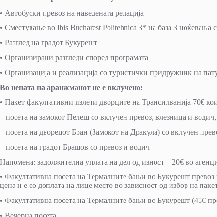
• Автобуски превоз на наведената релација
• Сместување во Ibis Bucharest Politehnica 3* на база 3 ноќевања 
• Разглед на градот Букурешт
• Организирани разгледи според програмата
• Организација и реализација со туристички придружник на пат
Во цената на аранжманот не е вклучено:
• Пакет факултативни излети дворците на Трансилванија 70€ кои
– посета на замокот Пелеш со вклучен превоз, влезница и водич,
– посета на дворецот Бран (Замокот на Дракула) со вклучен прев
– посета на градот Брашов со превоз и водич
Напомена: задолжителна уплата на дел од изност – 20€ во агенци
• Факултативна посета на Термалните бањи во Букурешт превоз и
цена и е со доплата на лице место во зависност од избор на пакет
• Факултативна посета на Термалните бањи во Букурешт (45€ пре
• Вечерна посета