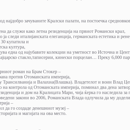
 од најдобро зачуваните Кралски палати, на постоечка средновк
ена да служи како летна резиденција на првиот Романски крал,
 ја следи италијанската елеганција, германската естетика и рен
 30 купатила и
тска култура,
ува една од најубавите колекции на уметност во Источна и Цент
швајцарско стакло,таписерии, кинески порцелан… Преку 6,000 па
арниот роман на Брам Стокер –
брана против Отоманската империја,
у Трансилванија и Валахиа(Влашка). Владетелот и воин Влад Це
ето на контрола од Отоманската империја, поминал два дена затв
езиденција и дом на Кралицата Мари, чија ќерка го наследила за 
ведени закони во 2006, Романската Влада одлучила да му додели
трија –
л да го создаде денешниот музеј –
торијата и магијата на ова место.