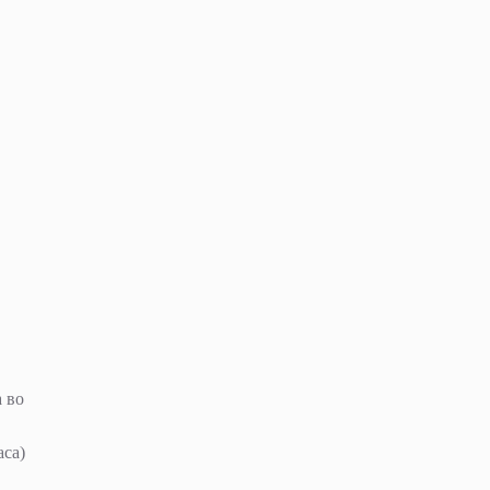
а во
аса)