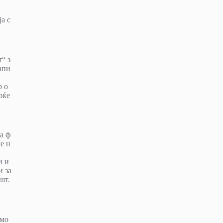
а с
“ з
апи
р о
оќе
а ф
е н
и и
и за
шт.
амо