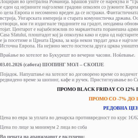
Лоциран во централна Романија. Брашов уште се нарекува и “Гр
е еден од нејзините најголеми градови опколен со јужните Карпа
о цела Европа и несомнено вреден да се истражи. Фантастичната 
встрија, Унгарската империја и старата комунистичка држава. О
отворци, кои ги издигнале тврдините на градот, неодамна обнове
тојат. Центарот е најзабележлив по маркантната поранешна адми
Casa Sfatului, плоштадот кој ја опколува како и една од најстар
е ја посетиме и Црната Црква, за која некои тврдат дека е најгол
Источна Европа. На нејзино место постоела друга црква уништен
Враќање во хотелот во Букурешт во вечерни часови. Ноќевање.
03.01.2026 (сабота) ШОПИНГ МОЛ – СКОПЈЕ
Појадок. Напуштање на хотелот во договорено време со водичот
редвидено време за шопинг, кафе и ручек. Пристигнуавање во Ск
ПРОМО BLACK FRIDAY СО 12% ПОПУ
ПРОМО СО -7% ДО 10.1
РЕДОВНА ЦЕНА 
Цена во евра за уплата во денарска противвредност по курс 1€/
Цена по лице за минимум 2 лица во соба
Во цената на аранжманот е вклучено: