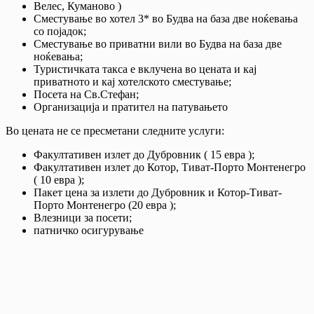
Велес, Куманово )
Сместување во хотел 3* во Будва на база две ноќевања
со појадок;
Сместување во приватни вили во Будва на база две
ноќевања;
Туристичката такса е вклучена во цената и кај
приватното и кај хотелското сместување;
Посета на Св.Стефан;
Организација и пратител на патувањето
Во цената не се пресметани следните услуги:
Факултативен излет до Дубровник ( 15 евра );
Факултативен излет до Котор, Тиват-Порто Монтенегро
( 10 евра );
Пакет цена за излети до Дубровник и Котор-Тиват-
Порто Монтенегро (20 евра );
Влезници за посети;
патничко осигурување