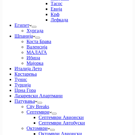
Тасос
Евија
Крф
Лефкада
Египет
Хургада
Шпанија
Коста Брава
Валенсија
МАЛАГА
Ибица
Мајорка
Италија Лето
Крстарења
Тунис
Турција
Црна Гора
Лазаревски Апартмани
Патувања
City Breaks
Септември
Септември Авионски
Септември Автобуски
Октомври
Октомври Авионски