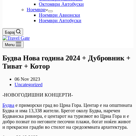
Октомври Автобуски
Ноември
Ноември Авионски
Ноември Автобуски
Барај
Menu
Будва Нова година 2024 + Дубровник +
Тиват + Котор
06 Nov 2023
Uncategorized
-НОВОГОДИШНИ КОНЦЕРТИ-
Будва
е приморски град во Црна Гора. Центар е на општината
Будва и има 13,338 жители. Брегот околу Будва, наречен
Будванска ривиера, е центарот на туризмот во Црна Гора и е
добро познат по неговите песочни плажи, богат ноќен живот
и прекрасни градби во стилот на средоземната архитектура.