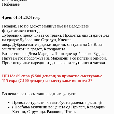
Ноќевање.
4 ден: 01.01.2024 год.
Појадок. По појадокот заминување на целодневен
факултативен излет до
Дубровник преку Тиват со траект. Прошетка низ стариот дел
на градот Дубровник: Страдун, Кнежев
двор, Дубровачките градски зидини, статуата на Св.Влах-
заштитникот на градот, Катедралата
Вознесение на Дева Марија…Попладне враќање во Будва.
Патувањето продолжува за Македонија со попатни одмори.
Пристигнување наредниот ден во раните утрински часови.
ЦЕНА: 89 евра (5.500 денари) за приватно сместување
115 евра (7.100 денари) за сместување во хотел 3*
Во цената се пресметани следните услуги:
Превоз со туристички автобус на дадената релација;
( Поаѓања вклучени во цената од Прилеп, Кавадарци,
Кочани, Струмица, Радовиш, Штип,