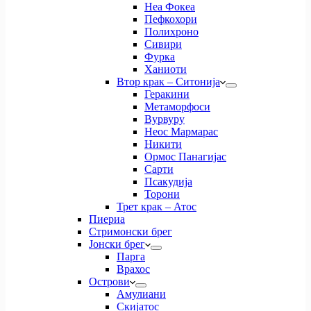
Неа Фокеа
Пефкохори
Полихроно
Сивири
Фурка
Ханиоти
Втор крак – Ситонија
Геракини
Метаморфоси
Вурвуру
Неос Мармарас
Никити
Ормос Панагијас
Сарти
Псакудија
Торони
Трет крак – Атос
Пиериа
Стримонски брег
Јонски брег
Парга
Врахос
Острови
Амулиани
Скијатос