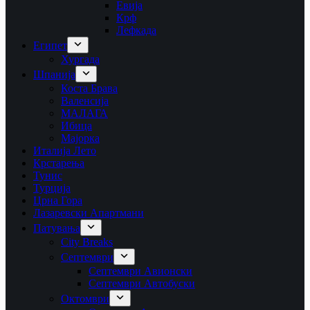
Евија
Крф
Лефкада
Египет
Хургада
Шпанија
Коста Брава
Валенсија
МАЛАГА
Ибица
Мајорка
Италија Лето
Крстарења
Тунис
Турција
Црна Гора
Лазаревски Апартмани
Патувања
City Breaks
Септември
Септември Авионски
Септември Автобуски
Октомври