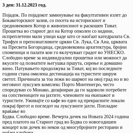
3 ден: 31.12.2023 год.
Појадок. По појадокот заминување на факултативен излет до
Бокакоторскиот залив, со посета на историскиот и
средновековен Котор и живописниот и раскошен Тиват.
Прошетка во стариот дел на Котор опколен со ѕидини,
испреплетени мали улици каде што се наоѓаат катедралата Св.
Трифун и препознатливите цркви Св. Лука, Св Ана, црквата
на Пресвета Богородица, средновековна архитектурa, бројни
споменици и палати кои го вклучуваат градот во УНЕСКО.
Слободно време за индивидуални прошетки или можност да
вкусите од познатите његушка пршута, сирење и домашно
вино. Патувањето продолжува за Тиват, кој во последните
години стана омилена дестинација на туристите ширум
светот. Причината за тоа лежи во шармот на овој град но и во
неговиот луксузен комплекс Порто Монтенегро, често
споредуван со Монако, дизајниран да ги задоволи потребите
на сопствениците на јахтите, членовите на екипажот и
туристите. Уживајте со кафе во еден од прекрасните локали
покрај брегот и погледот на луксузните јахти. Попладне
враќање во
Будва. Слободно време. Вечерта дочек на Новата 2024 година
пред платото на Стариот град во Будва со новогодишен
концерт или дочек во некои од многубројните ресторани и
ноќни клубови.