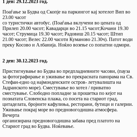
1 ден: 29.12.2023 год.
Поаѓање за Будва од Скопје на паркингот кај хотелот Вип во
23.00 часот
со туристички автобус. (Поаѓања вклучени во цената од
Прилеп 20.00 часот; Кавадарци во 21.15 часот;Кочани 19.30
часот; Струмица 19.30 часот; Радовиш 20.15 часот; Штип
21.00 часот; Велес 22.00 часоти Куманово 21.30ч). Патот води
преку Косово и Албанија. Ноќно возење со попатни одмори.
2 ден: 30.12.2023 год.
Пристигнување во Будва во предпладневните часови, (пауза
за фотографирање и уживање во прекрасната панорама на Св.
Стефан-едно од најмонденските остров- летувалишта на
Јадранското море). Сместување во хотел / приватно
сместување. Слободно попладне за прошетка по кејот на
познатата Словенска плажа, со посета на стариот град,
цитаделата, бројните кафулиња, ресторани, бутици и галерии.
Уживање покрај море во предновогодишна атмосфера.
Вечерта
организирана предновогодишна забава пред платото на
Стариот град во Будва. Ноќевање.