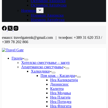
Октомври Авионски
Октомври Автобуски
Ноември
Ноември Авионски
Ноември Автобуски
емаил: travelgatemk@gmail.com | телефон: +389 31 620 353 /
+389 78 202 866
Грција
Хотелско сместување – закуп
Апартманско сместување
Халкидики
Прв крак – Касандра
Неа Каликратија
Дионисиос
Калитеа
Неа Модања
Неа Плагија
Неа Потидеа
Неа Флогита