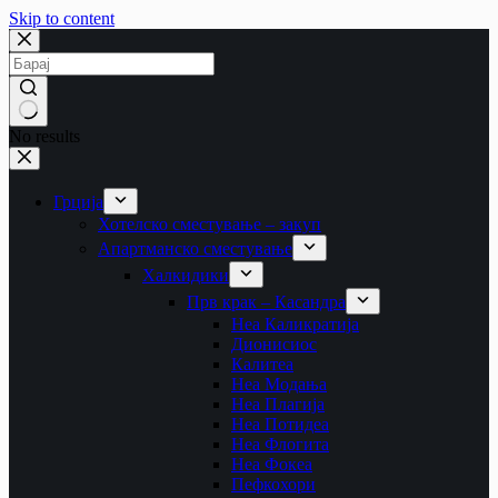
Skip to content
No results
Грција
Хотелско сместување – закуп
Апартманско сместување
Халкидики
Прв крак – Касандра
Неа Каликратија
Дионисиос
Калитеа
Неа Модања
Неа Плагија
Неа Потидеа
Неа Флогита
Неа Фокеа
Пефкохори