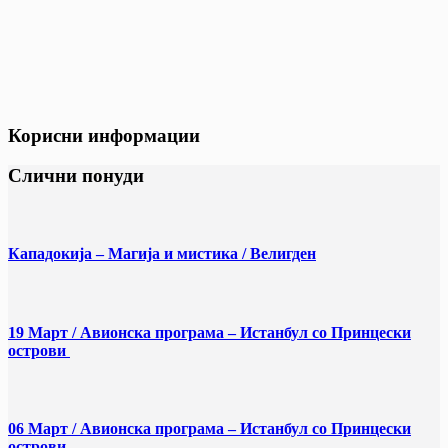
Корисни информации
Слични понуди
Кападокија – Магија и мистика / Велигден
19 Март / Aвионска програма – Истанбул со Принцески
острови
06 Март / Aвионска програма – Истанбул со Принцески
острови