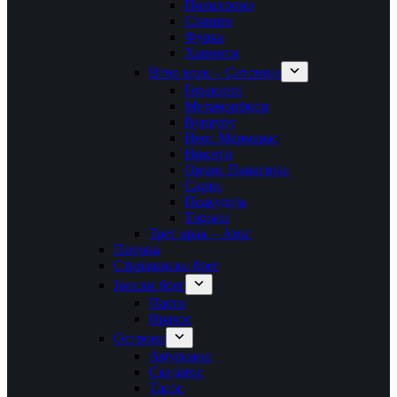
Полихроно
Сивири
Фурка
Ханиоти
Втор крак – Ситонија
Геракини
Метаморфоси
Вурвуру
Неос Мармарас
Никити
Ормос Панагијас
Сарти
Псакудија
Торони
Трет крак – Атос
Пиериа
Стримонски брег
Јонски брег
Парга
Врахос
Острови
Амулиани
Скијатос
Тасос