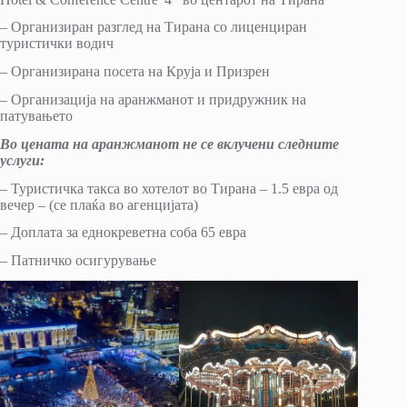
– Организиран разглед на Тирана со лиценциран
туристички водич
– Организирана посета на Круја и Призрен
– Организација на аранжманот и придружник на
патувањето
Во цената на аранжманот не се вклучени следните
услуги:
– Туристичка такса во хотелот во Тирана – 1.5 евра од
вечер – (се плаќа во агенцијата)
– Доплата за еднокреветна соба 65 евра
– Патничко осигурување