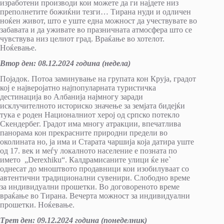
изработени производи кои можете да ги најдете низ
преполнетите божиќни тезги… Тирана нуди и одличен
ноќен живот, што е уште една можност да учествувате во
забавата и да уживате во празничната атмосфера што се
чувствува низ целиот град. Враќање во хотелот.
Ноќевање.
Втор ден:
08.12
.20
24
година (
недела
)
Појадок. Потоа заминување на групата кон Круја, градот
кој е најверојатно најпопуларната туристичка
дестинација во Албанија најмногу заради
исклучителното историско значење за земјата бидејќи
тука е роден Националниот херој од српско потекло
Скендербег. Градот има многу атракции, впечатлива
панорама кон прекрасните природни предели во
околината но, ја има и Старата чаршија која датира уште
од 17. век и меѓу локалното население е позната по
името „Derexhiku“. Калдрамисаните улици ќе не`
однесат до мноштвото продавници кои изобилуваат со
автентични традиционални сувенири. Слободно време
за индивидуални прошетки. Во договореното време
враќање во Тирана. Вечерта можност за индивидуални
прошетки. Ноќевање.
Трет ден:
09
.
12
.20
24
година (
понеделник
)