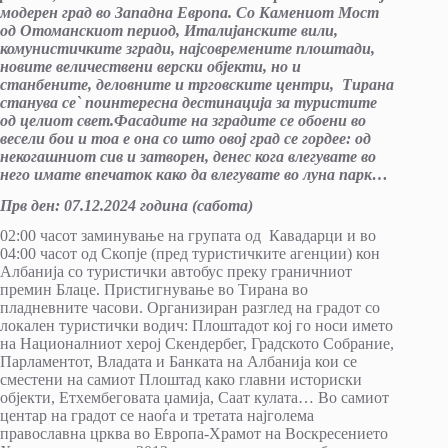
модерен град во Западна Европа. Со Камениот Мост
од Отоманскиот период, Италијанските вили,
комунистичките згради, најсовремените плоштади,
новите величествени верски објекти, но и
станбените, деловните и трговските центри, Тирана
станува се
`
поинтересна дестинација за туристите
од целиот свет.
Фасадите на зградите се обоени во
весели бои и тоа е она со што овој град се гордее: од
некогашниот сив и затворен, денес кога влегувате во
него имате впечаток како да влегувате во луна парк…
Прв ден:
07
.
1
2
.
20
24
година (
сабота
)
02:00 часот заминување на групата од Кавадарци и во
04:00 часот од Скопје (пред туристичките агенции) кон
Албанија со туристички автобус преку граничниот
премин Блаце. Пристигнување во Тирана во
пладневните часови. Организиран разглед на градот со
локален туристички водич: Плоштадот кој го носи името
на Националниот херој Скендербег, Градското Собрание,
Парламентот, Владата и Банката на Албанија кои се
сместени на самиот Плоштад како главни историски
објекти, Етхембеговата џамија, Саат кулата… Во самиот
центар на градот се наоѓа и третата најголема
православна црква во Европа-Храмот на Воскресението