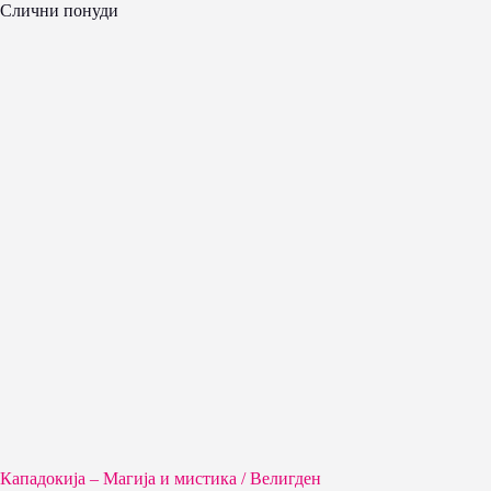
Слични понуди
Кападокија – Магија и мистика / Велигден