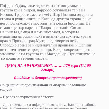
Појадок. Одјавување од хотелот и заминување на
групата кон Призрен, најдобро сочуваната тајна на
Косово. Градот е сместен меѓу Шар Планина од едната
страна и рушевините на Калај од другата страна, а низ
него под неколкуте мостови тече реката Бистрица. На
самиот центар наречен Шадрван се наоѓа Синан-
Пашината Џамија и Камениот Мост, а опојната
мешавина на османлиска и византиска архитектура го
прават Призрен град-Музеј под отворено небо.
Слободно време за индивидуални прошетки и шопинг
низ автентичните продавници. Во договореното време
заминување на групата кон Македонија. Пристигнување
во доцните вечерни часови.
ЦЕНА НА АРАНЖМАНОТ………179 евра (11.
1
00
денари)
(плаќање во денарска противвредност)
Во цената на аранжманот се вклучени следните
услуги:
– Превоз со туристички автобус
– Две ноќевања со појадок во хотелот „Tirana International
Hotel & Conference Centre”4* во центарот на Тирана