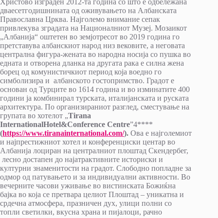
Христово изграден 2012-та година со што е одбележана
дваесетгодишнината од оживувањето на Албанската
Православна Црква. Најголемо внимание сепак
привлекува зградата на Националниот Музеј. Мозаикот
„Албанија“ оштетен во земјотресот во 2019 година го
претставува албанскиот народ низ вековите, а неговата
централна фигура-жената во народна носија со пушка во
едната и отворена дланка на другата рака е силна жена
борец од комунистичкиот период која воедно го
симболизира и албанското гостопримство. Градот е
основан од Турците во 1614 година и во изминатите 400
години ја комбинирал турската, италијанската и руската
архитектура. По организираниот разглед, сместување на
групата во хотелот „
Tirana
International
Hotel
&
Conference Centre
”4****
(
https://www.tiranainternational.com/
)
.
Ова е најголемиот
и најпрестижниот хотел и конференциски центар во
Албанија лоциран на централниот плоштад Скендербег,
лесно достапен до најатрактивните историски и
културни знаменитости на градот. Слободно попладне за
одмор од патувањето и за индивидуални активности. Во
вечерните часови уживање во вистинската Божиќна
бајка во која се претвара целиот Плоштад – уникатна и
срдечна атмосфера, празничен дух, улици полни со
топли светилки, вкусна храна и пијалоци, рачно