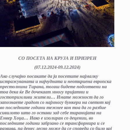
СО ПОСЕТА НА КРУЈА И ПРИЗРЕН
(
0
7.
1
2.202
4
-09.
1
2.202
4
)
Ако случајно посакате да ја посетите најмалку
истражуван
a
та и најчудната и неоткриена европска
престолнина Тирана, тогаш бидете подготвени на
тоа дека ќе Ве дочекаат многу пријатни и
гостопримливи жители… Имате можност да го
запознаете градот со најмногу бункери на светот кој
во последните години тежнее кон тоа да го разбие
сивилото што го остави зад себе тиранијата на
Енвер Хоџа… Иако е изолиран со децении, во
последните години забрзано се трансформира и се
развива, па денес лесно може да се спореди со било кој