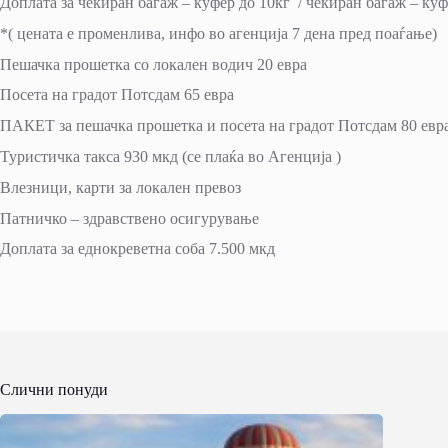
Доплата за чекиран багаж – куфер до 10кг / чекиран багаж – ку
*( цената е променлива, инфо во агенција 7 дена пред поаѓање)
Пешачка прошетка со локален водич 20 евра
Посета на градот Потсдам 65 евра
ПАКЕТ за пешачка прошетка и посета на градот Потсдам 80 евр
Туристичка такса 930 мкд (се плаќа во Агенција )
Влезници, карти за локален превоз
Патничко – здравствено осигурување
Доплата за еднокреветна соба 7.500 мкд
Слични понуди