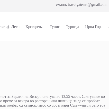
емаил: travelgatemk@gmail.com 
талија Лето
Крстарења
Тунис
Турција
Црна Гора
нот за Берлин на Визер полетува во 13.55 часот. Слетување во
о време за вечера во ресторан или пивница за да се пробаат
или колбас од свинско месо со сос и кари Currywurst и сето тоа