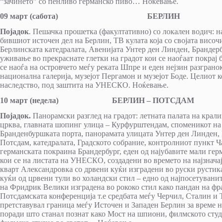
“зачинето” со пенливо германско пиво… Ноќевање.
09 март (сабота) БЕРЛИН
Појадок
. Пешачка прошетка (факултативно) со локален водич: 
бившиот источен дел на Берлин, ТВ кулата која со својата височ
Берлинската катедралата, Авенијата Унтер ден Линден, Брандер
уживање во прекраснате глетки на градот кои се наоѓаат покрај 
се наоѓа на островчето меѓу реката Шпре и еден нејзин разгранок
национална галерија, музејот Пергамон и музејот Боде. Целиот к
наследство, под заштита на УНЕСКО. Ноќевање.
10 март (недела) БЕРЛИН – ПОТСДАМ
Појадок.
Панорамски разглед на градот: летната палата на крал
црква, главната шопинг улица – Курфурштендам, споменикот на 
Бранденбуршката порта, панорамата улицата Унтер ден Линден, 
Потсдам, катедралата, Градското собрание, контролниот пункт Ч
германската покраина Брандербург, еден од најубавите мали гер
кои се на листата на УНЕСКО, создадени во времето на најзнача
кварт Александровка со дрвени куќи изградени во руски рустик
куќи од црвени тули во холандски стил – едно од најпосетуванит
на Фридрик Велики изградена во рококо стил како пандан на фра
Потсдамската конференциjа т.е средбата меѓу Черчил, Сталин и Т
претставувал граница меѓу Источен и Западен Берлин за време н
поради што станал познат како Мост на шпиони, филмското студи