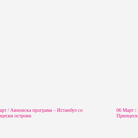
арт / Aвионска програма – Истанбул со
06 Март /
цески острови
Принцеск