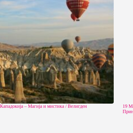
Кападокија – Магија и мистика / Велигден
19 М
Прин