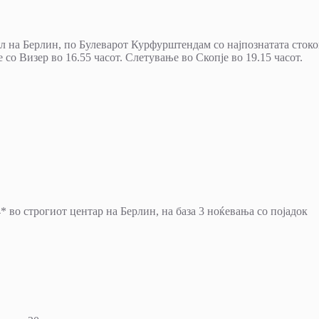
ел на Берлин, по Булеварот Курфурштендам со најпознатата сток
 Визер во 16.55 часот. Слетување во Скопје во 19.15 часот.
4* во строгиот центар на Берлин, на база 3 ноќевања со појадок