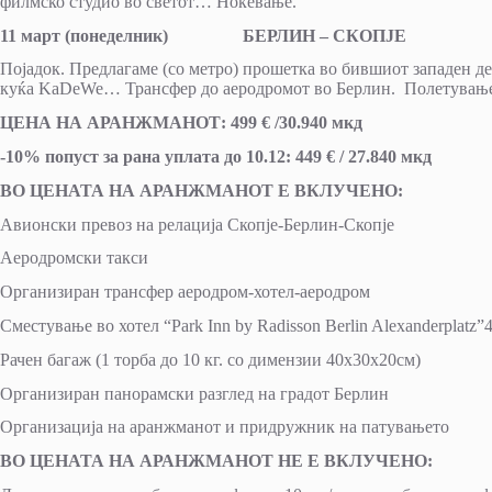
филмско студио во светот… Ноќевање.
11 март (понеделник) БЕРЛИН – СКОПЈЕ
Појадок. Предлагаме (со метро) прошетка во бившиот западен д
куќа KaDeWe… Трансфер до аеродромот во Берлин. Полетување со
ЦЕНА НА АРАНЖМАНОТ
:
4
9
9
€
/
30.940
мкд
-1
0
% попуст за ран
a
уплат
a
до 10.12:
449
€
/ 27.840 мкд
ВО ЦЕНАТА НА АРАНЖМАНОТ Е ВКЛУЧЕНО:
Авионски превоз на релација Скопје-Берлин-Скопје
Аеродромски такси
Организиран трансфер аеродром-хотел-аеродром
Сместување во хотел “Park Inn by Radisson Berlin Alexanderplatz”
Рачен багаж (1 торба до 10 кг. со димензии 40х30х20см)
Организиран панорамски разглед на градот Берлин
Организација на аранжманот и придружник на патувањето
ВО ЦЕНАТА НА АРАНЖМАНОТ НЕ Е ВКЛУЧЕНО: