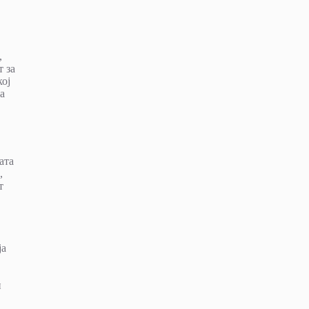
,
 за
кој
а
ата
,
т
ја
и