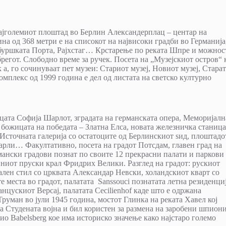
најголемиот плоштад во Берлин Александерплац – центар на
ина од 368 метри е на списокот на највисоки градби во Германија
буршката Порта, Рајхстаг… Крстарење по реката Шпре и можност
брегот. Слободно време за ручек. Посета на „Музејскиот остров“ 
 а, го сочинуваат пет музеи: Стариот музеј, Новиот музеј, Старат
омплекс од 1999 година е дел од листата на светско културно
ицата Софија Шарлот, зградата на германската опера, Меморијалн
божицата на победата – Златна Елса, новата железничка станица
Источната галерија со остатоците од Берлинскиот ѕид, плоштадо
арли… Факултативно, посета на градот Потсдам, главен град на
мански градови познат по своите 12 прекрасни палати и паркови
јниот пруски крал Фридрих Велики. Разглед на градот: рускиот
ален стил со црквата Александар Невски, холандскиот кварт со
е места во градот, палатата Sanssouci познатата летна резиденци
нцускиот Версај, палатата Cecilienhof каде што е одржана
руман во јули 1945 година, мостот Глинка на реката Хавел кој
а Студената војна и бил користен за размена на заробени шпион
о Babelsberg кое има историско значење како најстаро големо