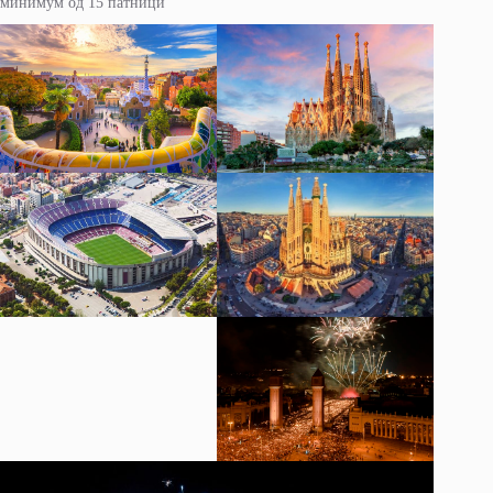
минимум од 15 патници