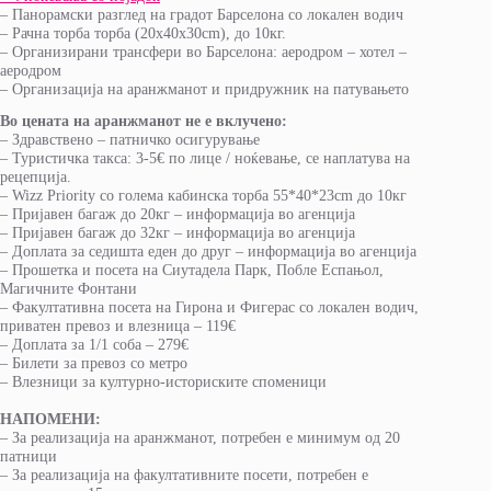
– Панорамски разглед на градот Барселона со локален водич
– Рачна торба торба (20x40x30cm), до 10кг.
– Oрганизирани трансфери во Барселона: аеродром – хотел –
аеродром
– Организација на аранжманот и придружник на патувањето
Во цената на аранжманот не е вклучено
:
– Здравствено – патничко осигурување
– Туристичка такса: 3-5€ по лице / ноќевање, се наплатува на
рецепција.
– Wizz Priority со голема кабинска торба 55*40*23cm до 10кг
– Пријавен багаж до 20кг – информација во агенција
– Пријавен багаж до 32кг – информација во агенција
– Доплата за седишта еден до друг – информација во агенција
– Прошетка и посета на Сиутадела Парк, Побле Еспањол,
Магичните Фонтани
– Факултативна посета на Гирона и Фигерас со локален водич,
приватен превоз и влезница – 119€
– Доплата за 1/1 соба – 279€
– Билети за превоз со метро
– Влезници за културно-историските споменици
НАПОМЕНИ
:
– За реализација на аранжманот, потребен е минимум од 20
патници
– За реализација на факултативните посети, потребен е