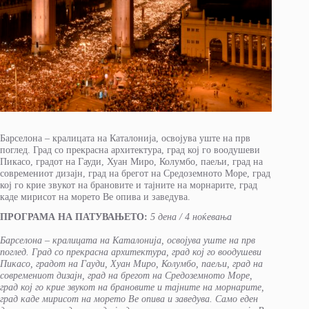
Барселона – кралицата на Каталонија, освојува уште на прв
поглед. Град со прекрасна архитектура, град кој го воодушеви
Пикасо, градот на Гауди, Хуан Миро, Колумбо, паељи, град на
современиот дизајн, град на брегот на Средоземното Море, град
кој го крие звукот на брановите и тајните на морнарите, град
каде мирисот на морето Ве опива и заведува.
ПРОГРАМА НА ПАТУВАЊЕТО:
5 дена / 4 ноќевањa
Барселона – кралицата на Каталонија, освојува уште на прв
поглед. Град со прекрасна архитектура, град кој го воодушеви
Пикасо, градот на Гауди, Хуан Миро, Колумбо, паељи, град на
современиот дизајн, град на брегот на Средоземното Море,
град кој го крие звукот на брановите и тајните на морнарите,
град каде мирисот на морето Ве опива и заведува. Само еден