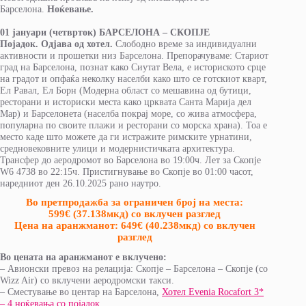
Барселона.
Ноќевање.
01 јануари (четврток) БАРСЕЛОНА
–
СКОПЈЕ
Појадок.
Одјава од хотел.
Слободно време за индивидуални
активности и прошетки низ Барселона. Препорачуваме: Стариот
град на Барселона, познат како Сиутат Вела, е историското срце
на градот и опфаќа неколку населби како што се готскиот кварт,
Ел Равал, Ел Борн (Модерна област со мешавина од бутици,
ресторани и историски места како црквата Санта Марија дел
Мар) и Барселонета (населба покрај море, со жива атмосфера,
популарна по своите плажи и ресторани со морска храна). Тоа е
место каде што можете да ги истражите римските урнатини,
средновековните улици и модернистичката архитектура.
Трансфер до аеродромот во Барселона во 19:00ч. Лет за Скопје
W6 4738 во 22:15ч. Пристигнување во Скопје во 01:00 часот,
наредниот ден 26.10.2025 рано наутро.
Во претпродажба за ограничен број на места:
599
€
(37.138мкд) со вклучен разглед
Цена на аранжманот: 649
€
(40.238мкд) со вклучен
разглед
Во цената на аранжманот е вклучено:
– Авионски превоз на релација: Скопје – Барселона – Скопје (со
Wizz Air) со вклучени аеродромски такси.
– Сместување во центар на Барселона,
Хотел Evenia Rocafort 3*
– 4 ноќевања со појадок