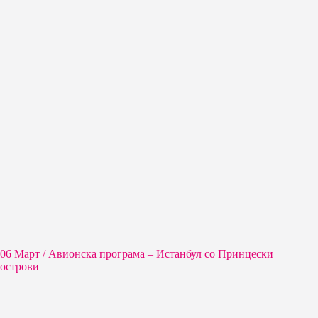
06 Март / Aвионска програма – Истанбул со Принцески
острови