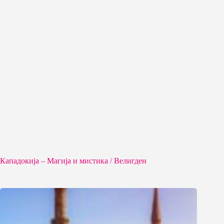
Кападокија – Магија и мистика / Велигден