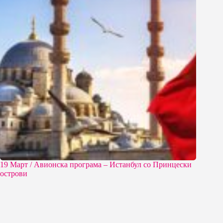
19 Март / Aвионска програма – Истанбул со Принцески
острови