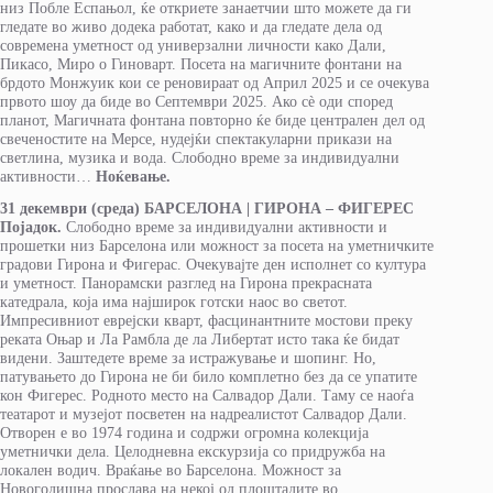
низ Побле Еспањол, ќе откриете занаетчии што можете да ги
гледате во живо додека работат, како и да гледате дела од
современа уметност од универзални личности како Дали,
Пикасо, Миро о Гиноварт. Посета на магичните фонтани на
брдото Монжуик кои се реновираат од Април 2025 и се очекува
првото шоу да биде во Септември 2025. Ако сè оди според
планот, Магичната фонтана повторно ќе биде централен дел од
свеченостите на Мерсе, нудејќи спектакуларни прикази на
светлина, музика и вода. Слободно време за индивидуални
активности…
Ноќевање.
31 декември (среда) БАРСЕЛОНА | ГИРОНА
–
ФИГЕРЕС
Појадок.
Слободно време за индивидуални активности и
прошетки низ Барселона или можност за посета на уметничките
градови Гирона и Фигерас. Очекувајте ден исполнет со култура
и уметност. Панорамски разглед на Гирона прекрасната
катедрала, која има најширок готски наос во светот.
Импресивниот еврејски кварт, фасцинантните мостови преку
реката Оњар и Ла Рамбла де ла Либертат исто така ќе бидат
видени. Заштедете време за истражување и шопинг. Но,
патувањето до Гирона не би било комплетно без да се упатите
кон Фигерес. Родното место на Салвадор Дали. Таму се наоѓа
театарот и музејот посветен на надреалистот Салвадор Дали.
Отворен е во 1974 година и содржи огромна колекција
уметнички дела. Целодневна екскурзија со придружба на
локален водич. Враќање во Барселона. Можност за
Новогодишна прослава на некој од плоштадите во