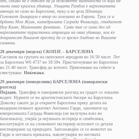
ден, секако не е доволен да ја доживеете магичноста со која Ве
мами оваа кралска убавица. Улицата Рамбла е најпознатата
авенија не само во Барселона, туку и во цела Шпанија.
Големиот Аквариум е втор по големина во Европа. Тука се и
брдото Мон Жуик, катедралата Саграда Фамилија, стадионот
Ноу Камп, Магичните фонтани.. Сите тие се само дел од
најпознатите туристички атракции на оваа убавица, кои ќе
допринесат Вашиот престој да се вреже длабоко во Вашите
спомени.
28 декември (недела) СКОПЈЕ
–
БАРСЕЛОНА
Состанок на групата на скопскиот аеродром во 16:50 часот. Лет
за Барселона W6 4737 во 18:50ч. Пристигнување во Барселона
во 21:40 часот. Трансфер до хотелот. Превземање на собите и
сместување.
Ноќевање.
29 декември (понеделник) БАРСЕЛОНА (панорамски
разглед)
Појадок.
Трансфер и панорамски разглед на градот со локален
водич: Нурнете се во архитектонските бисери на Барселона.
Доколку сакате да ја откриете Барселона преку делата на
модернистичкиот архитект Антонио Гауди, започнете од
импресивната Саграда Фамилија (не вклучува влез во
базиликата), учејќи ја нејзината историја и симболика,
восхитувајте се на сложениот екстериер исполнет со детали
инспирирани од природата. Запознавајќи се со животот на
Гауди и неговата приказна, навлегувајќи во неговата