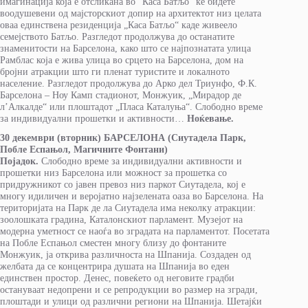
имагинација која е отсликана во “Каса Батљо“ ќе бидете
воодушевени од мајсторскиот допир на архитектот низ целата
оваа единствена резиденција „Каса Батљо“ каде живеело
семејството Батљо. Разгледот продолжува до останатите
знаменитости на Барселона, како што се најпознатата улица
Рамблас која е жива улица во срцето на Барселона, дом на
бројни атракции што ги пленат туристите и локалното
население. Разгледот продолжува до Арко дел Триунфо, Ф.К.
Барселона – Ноу Камп стадионот, Монжуик, „Мирадор де
л’Алкалде“ или плоштадот „Пласа Каталуња“. Слободно време
за индивидуални прошетки и активности…
Ноќевање.
30 декември (вторник) БАРСЕЛОНА (Сиутадела Парк,
Побле Еспањол, Магичните Фонтани)
Појадок.
Слободно време за индивидуални активности и
прошетки низ Барселона или можност за прошетка со
придружникот со јавен превоз низ паркот Сиутадела, кој е
многу идиличен и веројатно најзелената оаза во Барселона. На
територијата на Парк де ла Сиутадела има неколку атракции:
зоолошката градина, Каталонскиот парламент. Музејот на
модерна уметност се наоѓа во зградата на парламентот. Посетата
на Побле Еспањол сместен многу близу до фонтаните
Монжуик, ја открива различноста на Шпанија. Создаден од
желбата да се концентрира душата на Шпанија во еден
единствен простор. Денес, повеќето од неговите градби
остануваат недопрени и се репродукции во размер на згради,
плоштади и улици од различни региони на Шпанија. Шетајќи