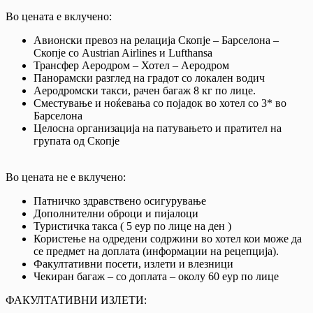
Во цената е вклучено:
Авионски превоз на релација Скопје – Барселона –
Скопје со Austrian Airlines и Lufthansa
Трансфер Аеродром – Хотел – Аеродром
Панорамски разглед на градот со локален водич
Аеродромски такси, рачен багаж 8 кг по лице.
Сместување и ноќевања со појадок во хотел со 3* во
Барселона
Целосна организација на патувањето и пратител на
групата од Скопје
Во цената не е вклучено:
Патничко здравствено осигурување
Дополнителни оброци и пијалоци
Туристичка такса ( 5 еур по лице на ден )
Користење на одредени содржини во хотел кои може да
се предмет на доплата (информации на рецепција).
Факултативни посети, излети и влезници
Чекиран багаж – со доплата – околу 60 еур по лице
ФАКУЛТАТИВНИ ИЗЛЕТИ: