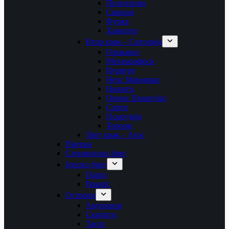
Полихроно
Сивири
Фурка
Ханиоти
Втор крак – Ситонија
Геракини
Метаморфоси
Вурвуру
Неос Мармарас
Никити
Ормос Панагијас
Сарти
Псакудија
Торони
Трет крак – Атос
Пиериа
Стримонски брег
Јонски брег
Парга
Врахос
Острови
Амулиани
Скијатос
Тасос