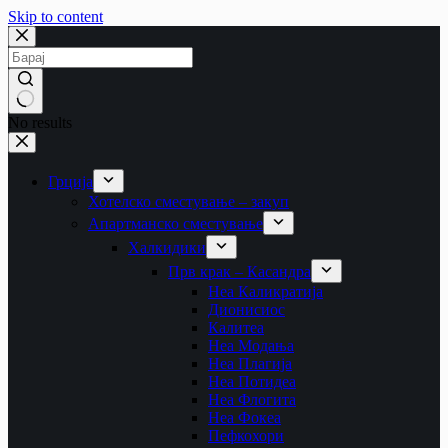
Skip to content
No results
Грција
Хотелско сместување – закуп
Апартманско сместување
Халкидики
Прв крак – Касандра
Неа Каликратија
Дионисиос
Калитеа
Неа Модања
Неа Плагија
Неа Потидеа
Неа Флогита
Неа Фокеа
Пефкохори