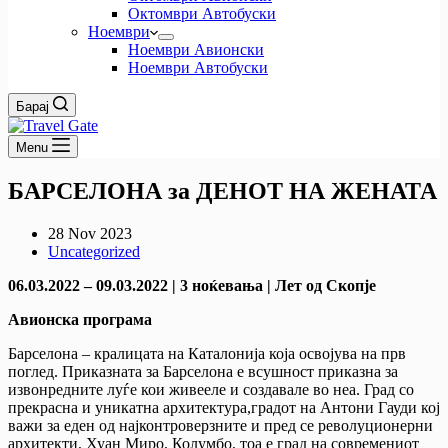
Октомври Автобуски
Ноември
Ноември Авионски
Ноември Автобуски
Барај
Menu
БАРСЕЛОНА за ДЕНОТ НА ЖЕНАТА
28 Nov 2023
Uncategorized
06.03.2022 – 09.03.2022 | 3 ноќевања | Лет од Скопје
Авионска програма
Барселона – кралицата на Каталонија која освојува на прв
поглед. Приказната за Барселона е всушност приказна за
извонредните луѓе кои живееле и создавале во неа. Град со
прекрасна и уникатна архитектура,градот на Антони Гауди кој
важи за еден од најконтроверзните и пред се револуционерни
архитекти, Хуан Миро, Колумбо, тоа е град на современиот