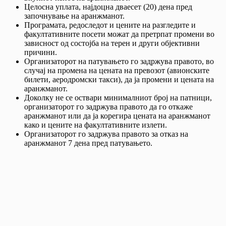
Целосна уплата, најдоцна дваесет (20) дена пред
започнување на аранжманот.
Програмата, редоследот и цените на разгледите и
факултативните посети можат да претрпат промени во
зависност од состојба на терен и други објективни
причини.
Организаторот на патувањето го задржува правото, во
случај на промена на цената на превозот (авионските
билети, аеродромски такси), да ја промени и цената на
аранжманот.
Доколку не се оствари минималниот број на патници,
организаторот го задржува правото да го откаже
аранжманот или да ја корегира цената на аранжманот
како и цените на факултативните излети.
Организаторот го задржува правото за отказ на
аранжманот 7 дена пред патувањето.