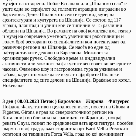
музејот на отворено. Пoблe Еспањол или „Шпанско село“ е
уште една во серијалот од големите атракции изградени во
Барселона. Денес Шпанското село е еден вид музеј на
архитектурата и културата на Шпанија. Се состои од 117
згради, плоштади и улици кои се типични за 15 различни
области на Шпанија. Во рамките на овој комплекс има театар
и музеј на современа уметност, уметнички работилници и
голем број ресторани со специјалитети кои потекнуваат од
различни региони на Шпанија. Се наоѓа во еден од
најтуристичките делови на Барселона. Можност за
организиран ручек. Слободно време за индивидуални
активности или можност за факултативен излет во вечерните
часови, Фламенко шоу и гастрономска тура за уживање и
забава, каде што може да се вкусат најдобрите Шпански
специјалитети од сите делови на Шпанија. Враќање во хотел.
Ноќевање.
3 ден ( 08.03.2023 Петок ) Барселона – Жирона – Фигуерес
Појадок. Факултативен целодневен излет, посета на Girona и
Figueres. Girona е град во североисточниот регион на
Каталонија во близина на границата со Франција, покрај
реката Onyar, познат по средновековната архитектура, посебен
шарм на овој град даваат стариот кварт Barri Vell и Римските
остатоци од тврдината Forca Vella, град во кој доминираат