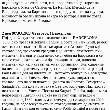
индивидуални активности, или прошетка во центарот на
Барселона, Placa de Catalunya, La Rambla, Mercado de la
Boqueria,плажата Барселонета, со придружникот на групата.
Можност за организирана вечера во ресторан или во хотел.
Враќање во хотел. Ноќевање.
2 ден (07.03.2023 Четврток ) Барселона
Појадок. Факултативен целодневен излет BARCELONA
TOUR со превоз и локален водич. Посета на Park Guell, ремек
делото на познатиот Шпански архитект Антони Гауди кој е
составен од прекрасни градини и уникатни архитектонски
елементи. Неговите дела денес се симбол на Барселона и се
карактеризираат со меки и брановидни линии, односно
елементи кои наликуваат на живи организми. Благодарение
на неговата архитектура градот станал туристичка атракција.
Park Guell е дел од листата на Светското Културно Наследство
под заштита на Унеско. Неговите дела кулминираат со
создавањето на базиликата и црквата на Светото Семејство –
Sagrada Familia која исто така е Светско Културно Наследство
под заштита на Унеско. Посета на Sagrada Familia, најголемата
недовршена Католичка црква во светот чија изградба е
започната од 1882 година, а се очекува да се заврши до 2026
година, на одбележувањето на стогодишнината од смртта на
Гауди. Поаѓање кон етничкото село Poble Español и посета на