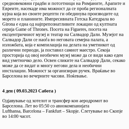
средновековни градби и потсетници на Римјаните, Арапите и
Евреите, насекаде има можност да се проба регионалната
кујна која во своите рецепти ги обединува производите од
морето и планините. Импресивната Готска Катедрала во
Girona е една од најпрепознатливите локации од култната
серија Game of Thrones. Посета на Figueres, посета на
ексцентричниот музеј и театар на Салвадор Дали. Музејот на
Салвадор Дали се наоѓа во неговата семејна палата, а
изложбата, која е компилација на делата на уметникот од
различни периоди, ја поставил самиот маестро. Секоја
просторија од овој необичен музеј може да се види како еден
вид уметничко дело. Освен сликите на Салвадор Дали, секако
може да се видат и многу негови дела и необични
инсталации. Можност за организиран ручек. Враќање во
Барселона во вечерните часови. Ноќевање.
4 ден ( 09.03.2023 Сабота )
Одјавување од хотелот и трансфер кон аеродромот во
Барселона. Лет во 05:50 со авиокомпанијата
Lufthansa, Barcelona – Fankfurt – Skopje. Слетување во Скопје
во 14:00 часот.