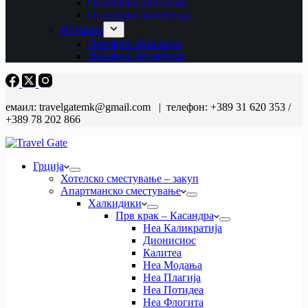
Октомври Авионски
Октомври Автобуски
Ноември
Ноември Авионски
Ноември Автобуски
емаил: travelgatemk@gmail.com | телефон: +389 31 620 353 /
+389 78 202 866
Грција
Хотелско сместување – закуп
Апартманско сместување
Халкидики
Прв крак – Касандра
Неа Каликратија
Дионисиос
Калитеа
Неа Модања
Неа Плагија
Неа Потидеа
Неа Флогита