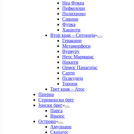
Неа Фокеа
Пефкохори
Полихроно
Сивири
Фурка
Ханиоти
Втор крак – Ситонија
Геракини
Метаморфоси
Вурвуру
Неос Мармарас
Никити
Ормос Панагијас
Сарти
Псакудија
Торони
Трет крак – Атос
Пиериа
Стримонски брег
Јонски брег
Парга
Врахос
Острови
Амулиани
Скијатос