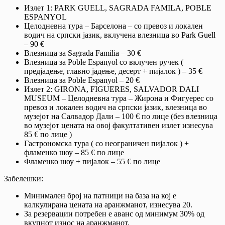
Излет 1: PARK GUELL, SAGRADA FAMILA, POBLE
ESPANYOL
Целодневна тура – Барселона – со превоз и локален
водич на српски јазик, вклучена влезница во Park Guell
– 90 €
Влезница за Sagrada Familia – 30 €
Влезница за Poble Espanyol со вклучен ручек (
предјадење, главно јадење, десерт + пијалок ) – 35 €
Влезница за Poble Espanyol – 20 €
Излет 2: GIRONA, FIGUERES, SALVADOR DALI
MUSEUM – Целодневна тура – Жирона и Фигуерес со
превоз и локален водич на српски јазик, влезница во
музејот на Салвадор Дали – 100 € по лице (без влезница
во музејот цената на овој факултативен излет изнесува
85 € по лице )
Гастрономска тура ( со неограничен пијалок ) +
фламенко шоу – 85 € по лице
Фламенко шоу + пијалок – 55 € по лице
Забелешки:
Минимален број на патници на база на кој е
калкулирана цената на аранжманот, изнесува 20.
За резервации потребен е аванс од минимум 30% од
вкупнот износ на аранжманот.