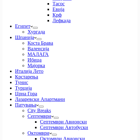
Тасос
Евија
Крф
Лефкада
Египет
Хургада
Шпанија
Коста Брава
Валенсија
МАЛАГА
Ибица
Мајорка
Италија Лето
Крстарења
Тунис
Турција
Црна Гора
Лазаревски Апартмани
Патувања
City Breaks
Септември
Септември Авионски
Септември Автобуски
Октомври
Октомври Авионски