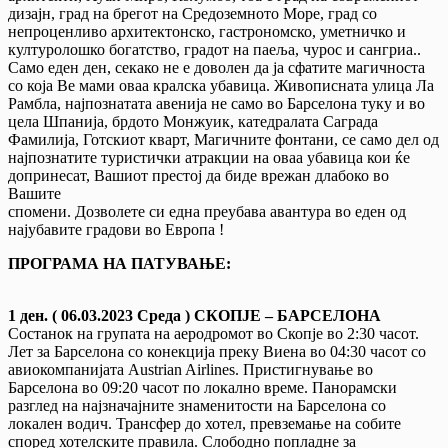
дизајн, град на брегот на Средоземното Море, град со
непроценливо архитектонско, гастрономско, уметничко и
културолошко богатство, градот на паеља, чурос и сангриа..
Само еден ден, секако не е доволен да ја сфатите магичноста
со која Ве мами оваа кралска убавица. Живописната улица Ла
Рамбла, најпознатата авенија не само во Барселона туку и во
цела Шпанија, брдото Монжуик, катедралата Саграда
Фамилија, Готскиот кварт, Магичните фонтани, се само дел од
најпознатите туристички атракции на оваа убавица кои ќе
допринесат, Вашиот престој да биде врежан длабоко во
Вашите
спомени. Дозволете си една преубава авантура во еден од
најубавите градови во Европа !
ПРОГРАМА НА ПАТУВАЊЕ:
1 ден. ( 06.03.2023 Среда ) СКОПЈЕ – БАРСЕЛОНА
Состанок на групата на аеродромот во Скопје во 2:30 часот.
Лет за Барселона со конекција преку Виена во 04:30 часот со
авиокомпанијата Austrian Airlines. Пристигнување во
Барселона во 09:20 часот по локално време. Панорамски
разглед на најзначајните знаменитости на Барселона со
локален водич. Трансфер до хотел, превземање на собите
според хотелските правила. Слободно попладне за